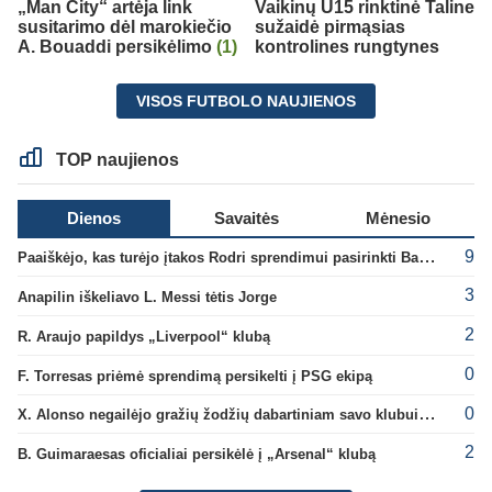
„Man City“ artėja link
Vaikinų U15 rinktinė Taline
susitarimo dėl marokiečio
sužaidė pirmąsias
A. Bouaddi persikėlimo
(1)
kontrolines rungtynes
VISOS FUTBOLO NAUJIENOS
TOP naujienos
Dienos
Savaitės
Mėnesio
9
Paaiškėjo, kas turėjo įtakos Rodri sprendimui pasirinkti Barselonos pusę
3
Anapilin iškeliavo L. Messi tėtis Jorge
2
R. Araujo papildys „Liverpool“ klubą
0
F. Torresas priėmė sprendimą persikelti į PSG ekipą
0
X. Alonso negailėjo gražių žodžių dabartiniam savo klubui „Chelsea“
2
B. Guimaraesas oficialiai persikėlė į „Arsenal“ klubą