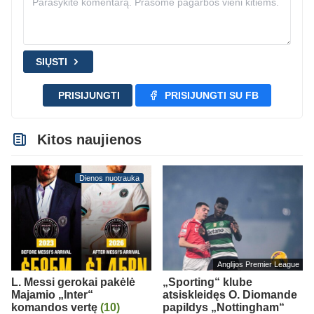
SIŲSTI
PRISIJUNGTI
PRISIJUNGTI SU FB
Kitos naujienos
Dienos nuotrauka
Anglijos Premier League
L. Messi gerokai pakėlė
„Sporting“ klube
Majamio „Inter“
atsiskleidęs O. Diomande
komandos vertę
(10)
papildys „Nottingham“