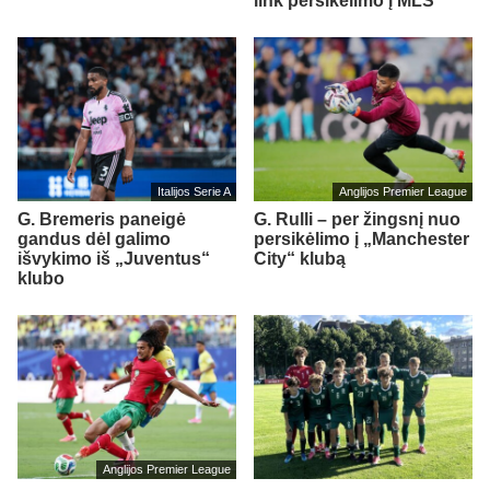
link persikėlimo į MLS
Italijos Serie A
Anglijos Premier League
G. Bremeris paneigė
G. Rulli – per žingsnį nuo
gandus dėl galimo
persikėlimo į „Manchester
išvykimo iš „Juventus“
City“ klubą
klubo
Anglijos Premier League