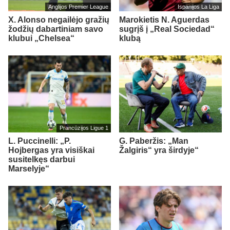
Anglijos Premier League
Ispanijos La Liga
X. Alonso negailėjo gražių
Marokietis N. Aguerdas
žodžių dabartiniam savo
sugrįš į „Real Sociedad“
klubui „Chelsea“
klubą
Prancūzijos Ligue 1
L. Puccinelli: „P.
G. Paberžis: „Man
Hojbergas yra visiškai
Žalgiris“ yra širdyje“
susitelkęs darbui
Marselyje“