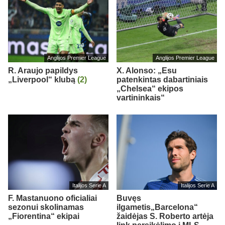
Anglijos Premier League
Anglijos Premier League
R. Araujo papildys
X. Alonso: „Esu
„Liverpool“ klubą
(2)
patenkintas dabartiniais
„Chelsea“ ekipos
vartininkais“
Italijos Serie A
Italijos Serie A
F. Mastanuono oficialiai
Buvęs
sezonui skolinamas
ilgametis„Barcelona“
„Fiorentina“ ekipai
žaidėjas S. Roberto artėja