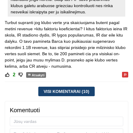
klubus galetu arabuose griezciau kontroliuoti nes rinka
nesveikai iskraipyta per ju isikalinejimus.
Turbut supranti jog klubo verte yra skaiciuojama butent pagal
metini revenue +kitu faktoriu koeficientai? I kitus faktorius ieina IR
skola, IR stadiono dydis, IR lygos populiarumas, IR dar eile kitu
dalyku. O tavo pamineta Barca kuo puikiausiai sugeneravo
rekordini 1.1B revenue, kas stipriai prisidejo prie milzinisko klubo
vertes suoli siemet. Be to, tie 200 pamineti cia yra visiskai on-
point, jeigu jau musu mylimas D. prasneko apie klubo vertes
kelima, arba CR atveju - numusima.
2
Atsakyti
VISI KOMENTARAI (10)
Komentuoti