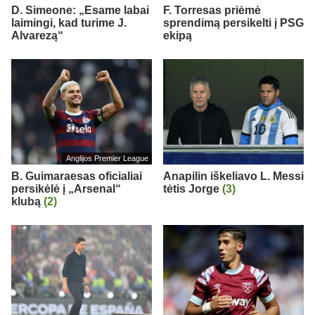
D. Simeone: „Esame labai
F. Torresas priėmė
laimingi, kad turime J.
sprendimą persikelti į PSG
Alvarezą“
ekipą
Anglijos Premier League
B. Guimaraesas oficialiai
Anapilin iškeliavo L. Messi
persikėlė į „Arsenal“
tėtis Jorge
(3)
klubą
(2)