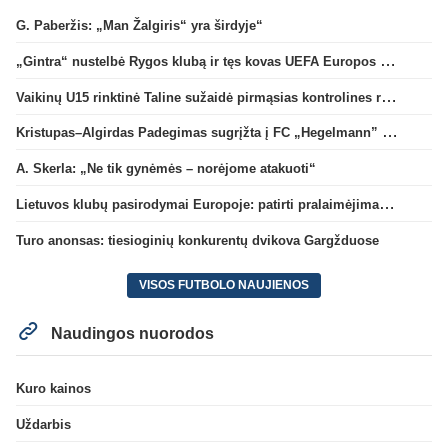
G. Paberžis: „Man Žalgiris“ yra širdyje“
„Gintra“ nustelbė Rygos klubą ir tęs kovas UEFA Europos taurės atrankoje
Vaikinų U15 rinktinė Taline sužaidė pirmąsias kontrolines rungtynes
Kristupas–Algirdas Padegimas sugrįžta į FC „Hegelmann” B sudėtį
A. Skerla: „Ne tik gynėmės – norėjome atakuoti“
Lietuvos klubų pasirodymai Europoje: patirti pralaimėjimai Kroatijos atstovams
Turo anonsas: tiesioginių konkurentų dvikova Gargžduose
VISOS FUTBOLO NAUJIENOS
Naudingos nuorodos
Kuro kainos
Uždarbis