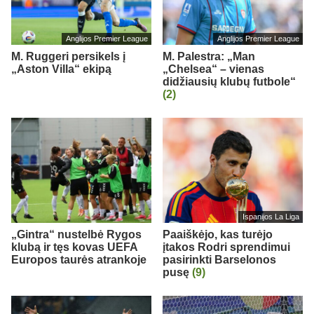
Anglijos Premier League
Anglijos Premier League
M. Ruggeri persikels į
M. Palestra: „Man
„Aston Villa“ ekipą
„Chelsea“ – vienas
didžiausių klubų futbole“
(2)
Ispanijos La Liga
„Gintra“ nustelbė Rygos
Paaiškėjo, kas turėjo
klubą ir tęs kovas UEFA
įtakos Rodri sprendimui
Europos taurės atrankoje
pasirinkti Barselonos
pusę
(9)