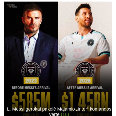
L. Messi gerokai pakėlė Majamio „Inter“ komandos
vertę
(10)