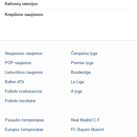
Kelionių istorijos
Krepšinio naujienos
Naujausios naujienos
Čempionų lyga
POP naujienos
Premier lyga
Lietuviškos naujienos
Bundesliga
Ballon d'Or
La Liga
Futbolo tvarkarasciai
A lyga
Futbolo rezultatai
Pasaulio čempionatas
Real Madrid C.F.
Europos čempionatas
FC Bayern Munich