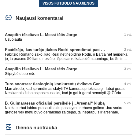
VISOS FUTBOLO NAUJIENOS
Naujausi komentarai
Anapilin iškeliavo L. Messi tėtis Jorge
1 val.
Uzuojauta
Paaiškėjo, kas turėjo įtakos Rodri sprendimui pasirinkti Barselonos pusę
2 val.
Fabrizio Romano sako, kad Real net nebidino Rodri, o Barca net neiperka
jo, ta prasme 50 liamų nesiūlo. Išpustas reikalas dėl traumingo, be 5min
dieduko.
Anapilin iškeliavo L. Messi tėtis Jorge
3 val.
Stiprybės Leo ✊🙏
Turo anonsas: tiesioginių konkurentų dvikova Gargžduose
4 val.
Man atrodo, kad sprendimas statyti TV kameras prieš saulę - labai geras.
Nes kartais futbolas pas mus toks, kad jo gal ir gerai nematyti 😉 Žiūriu
transliaciją iš DG stadiono, tai negaliu atsidžiaugt tribūnos vaizdu - tuščia,
kaip alaus butelys, kurį ką tik išmaukiau. Linkėjimai Tadui (slapyvardžiu „apie
B. Guimaraesas oficialiai persikėlė į „Arsenal“ klubą
5 val.
nieką“), kuris kiek girdėjau, įpūtė akis varvinančių transliacijų dvasią 😀
Na cia turbut labiau prasauti tokiu pasakymu nebuvo galima. Jau sarku
gretose tiek metu buvo geriausias zaidejas, tai neprapuls ir arsenale.
Dienos nuotrauka