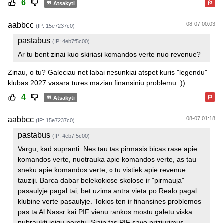
6
Atsakyti
aabbcc
08-07 00:03
(IP: 15e7237c0)
pastabus
(IP: 4eb7f5c00)
Ar tu bent zinai kuo skiriasi komandos verte nuo revenue?
Zinau, o tu? Galeciau net labai nesunkiai atspet kuris "legendu"
klubas 2027 vasara tures maziau finansiniu problemu :))
4
Atsakyti
aabbcc
08-07 01:18
(IP: 15e7237c0)
pastabus
(IP: 4eb7f5c00)
Vargu, kad supranti. Nes tau tas pirmasis bicas rase apie
komandos verte, nuotrauka apie komandos verte, as tau
sneku apie komandos verte, o tu vistiek apie revenue
tauziji. Barca dabar belekokiose skolose ir "pirmauja"
pasaulyje pagal tai, bet uzima antra vieta po Realo pagal
klubine verte pasaulyje. Tokios ten ir finansines problemos
pas ta Al Nassr kai PIF vienu rankos mostu galetu viska
nubraukti jeigu noretu. Siaip tas PIF savo priziurimus