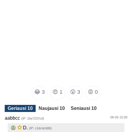
😂
3
😍
1
😲
3
😡
0
Geriausi 10
Naujausi 10
Seniausi 10
aabbcc
08-06 15:09
(IP: 15e7237c0)
D.
(IP: c1dcdcb86)