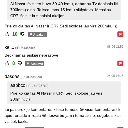
Al Nassr išvis ten buvo 30-40 lemų, dabar su Tv dealsais iki
700lemų eina. Taliscai max 15 lemų siūlydavo. Messi su
CR7 išeis ir kris baisiai akcijos
Prie ko cia tas Al Nassr ir CR? Sedi skolose jau virs 200mln. :))
10
Atsakyti
kei...
08-06 11:57
(IP: f31a83dc8)
Beckhamas aiskiai neprasove
8
Atsakyti
dasdas
08-06 16:18
(IP: df3ce45ca)
aabbcc
(IP: 15e7237c0)
Prie ko cia tas Al Nassr ir CR? Sedi skolose jau virs
200mln. :))
tai paziurek jo komentarus kitose temose 😀 visur komentarai tik
apie ronaldo ir reala 😀 nesvarbu jam i tema ar ne, sugebes ikist
vis tiek kazka