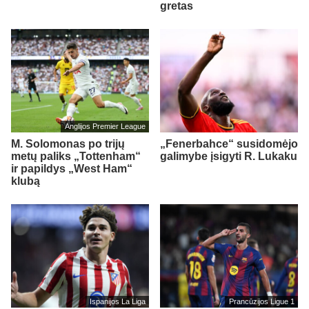
gretas
Anglijos Premier League
M. Solomonas po trijų
„Fenerbahce“ susidomėjo
metų paliks „Tottenham“
galimybe įsigyti R. Lukaku
ir papildys „West Ham“
klubą
Ispanijos La Liga
Prancūzijos Ligue 1