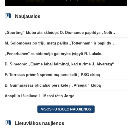
Naujausios
„Sporting“ klube atsiskleidęs O. Diomande papildys „Nottingham“ gretas
M. Solomonas po trijų metų paliks „Tottenham“ ir papildys „West Ham“ klubą
„Fenerbahce“ susidomėjo galimybe įsigyti R. Lukaku
D. Simeone: „Esame labai laimingi, kad turime J. Alvarezą“
F. Torresas priėmė sprendimą persikelti į PSG ekipą
B. Guimaraesas oficialiai persikėlė į „Arsenal“ klubą
Anapilin iškeliavo L. Messi tėtis Jorge
VISOS FUTBOLO NAUJIENOS
Lietuviškos naujienos