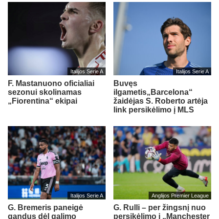
Italijos Serie A
Italijos Serie A
F. Mastanuono oficialiai
Buvęs
sezonui skolinamas
ilgametis„Barcelona“
„Fiorentina“ ekipai
žaidėjas S. Roberto artėja
link persikėlimo į MLS
Italijos Serie A
Anglijos Premier League
G. Bremeris paneigė
G. Rulli – per žingsnį nuo
gandus dėl galimo
persikėlimo į „Manchester