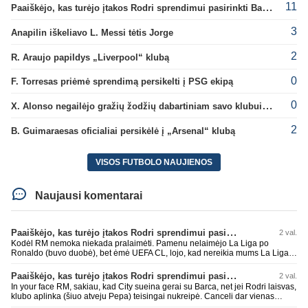
11
Paaiškėjo, kas turėjo įtakos Rodri sprendimui pasirinkti Barselonos pusę
3
Anapilin iškeliavo L. Messi tėtis Jorge
2
R. Araujo papildys „Liverpool“ klubą
0
F. Torresas priėmė sprendimą persikelti į PSG ekipą
0
X. Alonso negailėjo gražių žodžių dabartiniam savo klubui „Chelsea“
2
B. Guimaraesas oficialiai persikėlė į „Arsenal“ klubą
VISOS FUTBOLO NAUJIENOS
Naujausi komentarai
Paaiškėjo, kas turėjo įtakos Rodri sprendimui pasirinkti Barselonos pusę
2 val.
Kodėl RM nemoka niekada pralaimėti. Pamenu nelaimėjo La Liga po
Ronaldo (buvo duobė), bet ėmė UEFA CL, lojo, kad nereikia mums La Liga,
kaip n metų nepasisekė laimėti dar tada Benzema lyg užmetė, kad nori
laimėti La Liga. Dabar vėl gavo nuo Barcos ir Rodri ateina ne pas juos, vėl
Paaiškėjo, kas turėjo įtakos Rodri sprendimui pasirinkti Barselonos pusę
2 val.
nereikia mums jo, senas ir t.t. Gal davai vyriškai priimkit tuos pralaimėjimus
In your face RM, sakiau, kad City sueina gerai su Barca, net jei Rodri laisvas,
be kvailų nereikia, nenorim ir t.t.
klubo aplinka (šiuo atveju Pepa) teisingai nukreipė. Canceli dar vienas
buves Rodri bendraklubis, bus įdomus sezonas. Abu apsipirko neblogai.