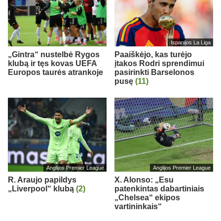
Ispanijos La Liga
„Gintra“ nustelbė Rygos
Paaiškėjo, kas turėjo
klubą ir tęs kovas UEFA
įtakos Rodri sprendimui
Europos taurės atrankoje
pasirinkti Barselonos
pusę
(11)
Anglijos Premier League
Anglijos Premier League
R. Araujo papildys
X. Alonso: „Esu
„Liverpool“ klubą
(2)
patenkintas dabartiniais
„Chelsea“ ekipos
vartininkais“