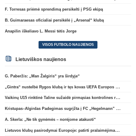
F. Torresas priėmė sprendimą persikelti į PSG ekipą
B. Guimaraesas oficialiai persikėlė į „Arsenal“ klubą
Anapilin iškeliavo L. Messi tėtis Jorge
VISOS FUTBOLO NAUJIENOS
Lietuviškos naujienos
G. Paberžis: „Man Žalgiris“ yra širdyje“
„Gintra“ nustelbė Rygos klubą ir tęs kovas UEFA Europos taurės atrankoje
Vaikinų U15 rinktinė Taline sužaidė pirmąsias kontrolines rungtynes
Kristupas–Algirdas Padegimas sugrįžta į FC „Hegelmann” B sudėtį
A. Skerla: „Ne tik gynėmės – norėjome atakuoti“
Lietuvos klubų pasirodymai Europoje: patirti pralaimėjimai Kroatijos atstovams