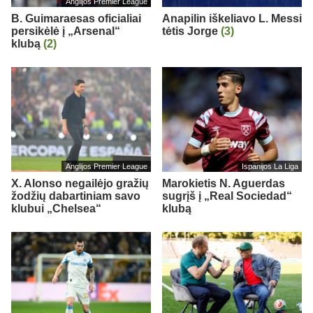
Anglijos Premier League
B. Guimaraesas oficialiai
Anapilin iškeliavo L. Messi
persikėlė į „Arsenal“
tėtis Jorge
(3)
klubą
(2)
Anglijos Premier League
Ispanijos La Liga
X. Alonso negailėjo gražių
Marokietis N. Aguerdas
žodžių dabartiniam savo
sugrįš į „Real Sociedad“
klubui „Chelsea“
klubą