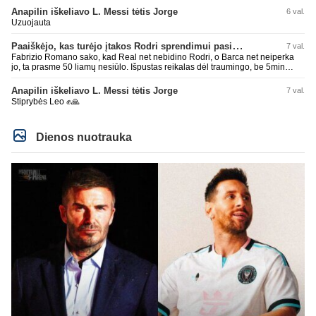
Super
Anapilin iškeliavo L. Messi tėtis Jorge
6 val.
Uzuojauta
Paaiškėjo, kas turėjo įtakos Rodri sprendimui pasirinkti Barselonos pusę
7 val.
Fabrizio Romano sako, kad Real net nebidino Rodri, o Barca net neiperka
jo, ta prasme 50 liamų nesiūlo. Išpustas reikalas dėl traumingo, be 5min
dieduko.
Anapilin iškeliavo L. Messi tėtis Jorge
7 val.
Stiprybės Leo ✊🙏
Dienos nuotrauka