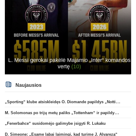
L. Messi gerokai pakėlė Majamio „Inter“ komandos
vertę
(10)
Naujausios
„Sporting“ klube atsiskleidęs O. Diomande papildys „Nottingham“ gretas
M. Solomonas po trijų metų paliks „Tottenham“ ir papildys „West Ham“ klubą
„Fenerbahce“ susidomėjo galimybe įsigyti R. Lukaku
D. Simeone: „Esame labai laimingi, kad turime J. Alvarezą“