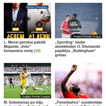
Dienos nuotrauka
Anglijos Premier League
L. Messi gerokai pakėlė
„Sporting“ klube
Majamio „Inter“
atsiskleidęs O. Diomande
komandos vertę
(10)
papildys „Nottingham“
gretas
Anglijos Premier League
M. Solomonas po trijų
„Fenerbahce“ susidomėjo