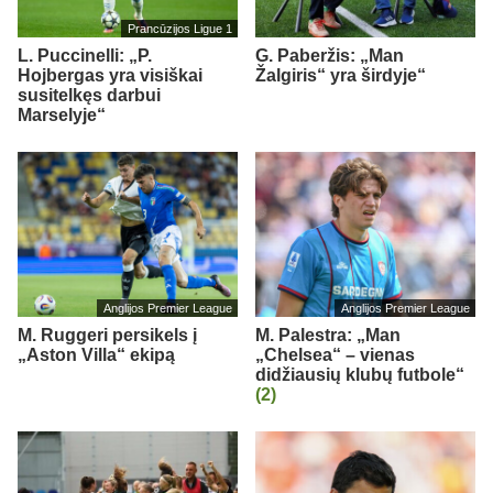
Prancūzijos Ligue 1
L. Puccinelli: „P.
G. Paberžis: „Man
Hojbergas yra visiškai
Žalgiris“ yra širdyje“
susitelkęs darbui
Marselyje“
Anglijos Premier League
Anglijos Premier League
M. Ruggeri persikels į
M. Palestra: „Man
„Aston Villa“ ekipą
„Chelsea“ – vienas
didžiausių klubų futbole“
(2)