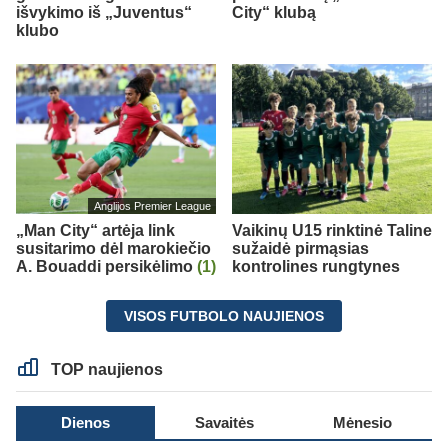
išvykimo iš „Juventus“
City“ klubą
klubo
Anglijos Premier League
„Man City“ artėja link
Vaikinų U15 rinktinė Taline
susitarimo dėl marokiečio
sužaidė pirmąsias
A. Bouaddi persikėlimo
(1)
kontrolines rungtynes
VISOS FUTBOLO NAUJIENOS
TOP naujienos
Dienos
Savaitės
Mėnesio