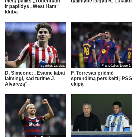
metų paliks „Tottenham“
galimybe įsigyti R. Lukaku
ir papildys „West Ham“
klubą
Ispanijos La Liga
Prancūzijos Ligue 1
D. Simeone: „Esame labai
F. Torresas priėmė
laimingi, kad turime J.
sprendimą persikelti į PSG
Alvarezą“
ekipą