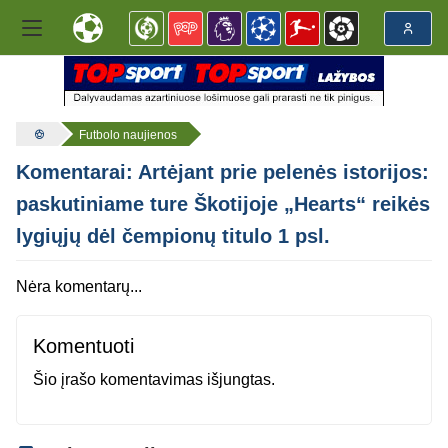
Futbolo naujienos
Komentarai: Artėjant prie pelenės istorijos:
paskutiniame ture Škotijoje „Hearts“ reikės
lygiųjų dėl čempionų titulo 1 psl.
Nėra komentarų...
Komentuoti
Šio įrašo komentavimas išjungtas.