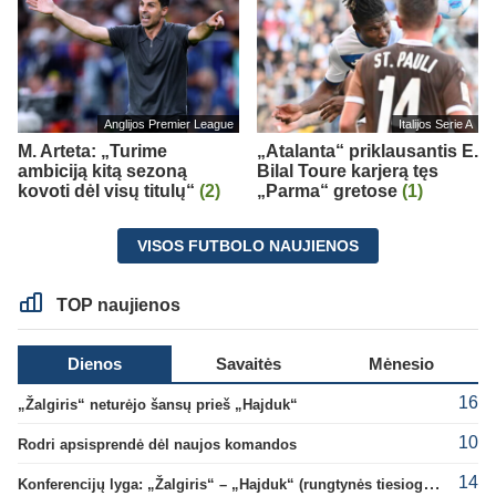
Anglijos Premier League
Italijos Serie A
M. Arteta: „Turime
„Atalanta“ priklausantis E.
ambiciją kitą sezoną
Bilal Toure karjerą tęs
kovoti dėl visų titulų“
(2)
„Parma“ gretose
(1)
VISOS FUTBOLO NAUJIENOS
TOP naujienos
Dienos
Savaitės
Mėnesio
16
„Žalgiris“ neturėjo šansų prieš „Hajduk“
10
Rodri apsisprendė dėl naujos komandos
14
Konferencijų lyga: „Žalgiris“ – „Hajduk“ (rungtynės tiesiogiai)