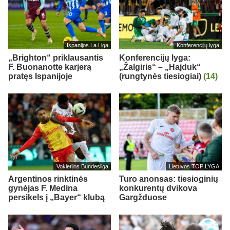
Ispanijos La Liga
Konferencijų lyga
„Brighton“ priklausantis
Konferencijų lyga:
F. Buonanotte karjerą
„Žalgiris“ – „Hajduk“
pratęs Ispanijoje
(rungtynės tiesiogiai)
(14)
Vokietijos Bundesliga
Lietuvos TOP LYGA
Argentinos rinktinės
Turo anonsas: tiesioginių
gynėjas F. Medina
konkurentų dvikova
persikels į „Bayer“ klubą
Gargžduose