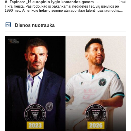
A. Tapinas: „Iš europinio lygio komandos gavom gerų pamokų“
2 val.
Tikrai keista. Pasirodo, kad iš pakankamai nedidelės lietuvių išeivijos po
1990 metų Amerikoje lietuvių šeimije atsirado tikrai talentingas jaunuolis,
mokantis apsivesti abejomis kojomis, mokantis visokiausių ’fintų’, stiprus
fiziškai, kurio nepastumsi kaip Golubicko, t. y. gerai išsilaikantis ant kojų
kovoje, dar ir antrame aukšte neblogai atrodantis, greitai priimantis
Dienos nuotrauka
dažniausiai teisingus sprendimus, ir dar turintis neblogą greitį. O Lietuvoje
net tokie talentai ’uždera’ gal kartą per dešimtmetį ar du. Bet iš 1-2
aukštesnio lygio žaidėjų rimtos rinktinės nesulipdysi...