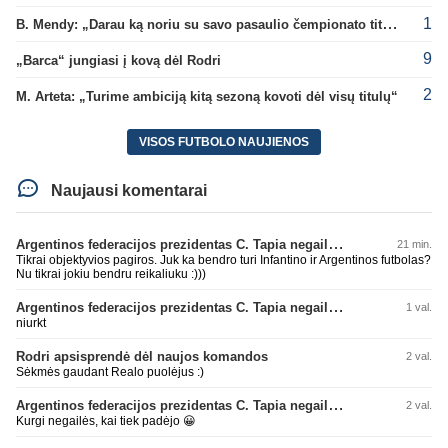
1
B. Mendy: „Darau ką noriu su savo pasaulio čempionato titulu“
9
„Barca“ jungiasi į kovą dėl Rodri
2
M. Arteta: „Turime ambiciją kitą sezoną kovoti dėl visų titulų“
VISOS FUTBOLO NAUJIENOS
Naujausi komentarai
Argentinos federacijos prezidentas C. Tapia negailėjo pagyrų G. Infantino
21 min.
Tikrai objektyvios pagiros. Juk ka bendro turi Infantino ir Argentinos futbolas?
Nu tikrai jokiu bendru reikaliuku :)))
Argentinos federacijos prezidentas C. Tapia negailėjo pagyrų G. Infantino
1 val.
niurkt
Rodri apsisprendė dėl naujos komandos
2 val.
Sėkmės gaudant Realo puolėjus :)
Argentinos federacijos prezidentas C. Tapia negailėjo pagyrų G. Infantino
2 val.
Kurgi negailės, kai tiek padėjo 😀