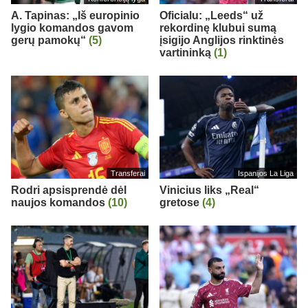
A. Tapinas: „Iš europinio
Oficialu: „Leeds“ už
lygio komandos gavom
rekordinę klubui sumą
gerų pamokų“
(5)
įsigijo Anglijos rinktinės
vartininką
(1)
Transferai
Ispanijos La Liga
Rodri apsisprendė dėl
Vinicius liks „Real“
naujos komandos
(10)
gretose
(4)