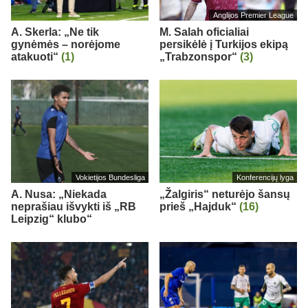
Anglijos Premier League
A. Skerla: „Ne tik
M. Salah oficialiai
gynėmės – norėjome
persikėlė į Turkijos ekipą
atakuoti“
(1)
„Trabzonspor“
(3)
Vokietijos Bundesliga
Konferencijų lyga
A. Nusa: „Niekada
„Žalgiris“ neturėjo šansų
neprašiau išvykti iš „RB
prieš „Hajduk“
(16)
Leipzig“ klubo“