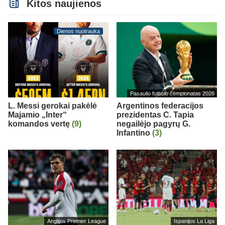
Kitos naujienos
Dienos nuotrauka
Pasaulio futbolo čempionatas 2026
L. Messi gerokai pakėlė
Argentinos federacijos
Majamio „Inter“
prezidentas C. Tapia
komandos vertę
(9)
negailėjo pagyrų G.
Infantino
(3)
Anglijos Premier League
Ispanijos La Liga