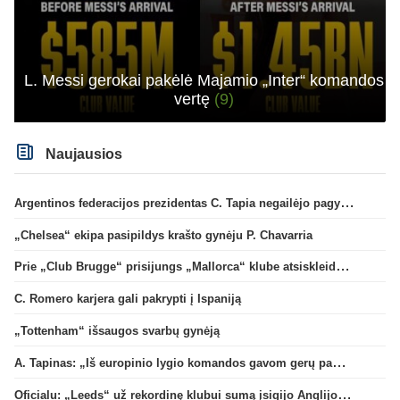
L. Messi gerokai pakėlė Majamio „Inter“ komandos
vertę
(9)
Naujausios
Argentinos federacijos prezidentas C. Tapia negailėjo pagyrų G. Infantino
„Chelsea“ ekipa pasipildys krašto gynėju P. Chavarria
Prie „Club Brugge“ prisijungs „Mallorca“ klube atsiskleidęs J. Virgili
C. Romero karjera gali pakrypti į Ispaniją
„Tottenham“ išsaugos svarbų gynėją
A. Tapinas: „Iš europinio lygio komandos gavom gerų pamokų“
Oficialu: „Leeds“ už rekordinę klubui sumą įsigijo Anglijos rinktinės vartininką