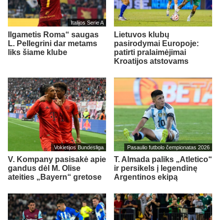
Italijos Serie A
Ilgametis Roma“ saugas
Lietuvos klubų
L. Pellegrini dar metams
pasirodymai Europoje:
liks šiame klube
patirti pralaimėjimai
Kroatijos atstovams
Vokietijos Bundesliga
Pasaulio futbolo čempionatas 2026
V. Kompany pasisakė apie
T. Almada paliks „Atletico“
gandus dėl M. Olise
ir persikels į legendinę
ateities „Bayern“ gretose
Argentinos ekipą