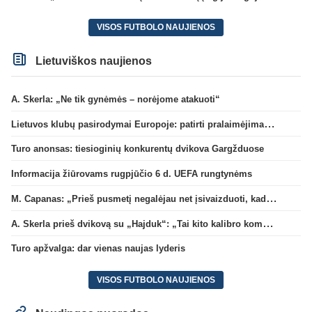
VISOS FUTBOLO NAUJIENOS
Lietuviškos naujienos
A. Skerla: „Ne tik gynėmės – norėjome atakuoti“
Lietuvos klubų pasirodymai Europoje: patirti pralaimėjimai Kroatijos atstovams
Turo anonsas: tiesioginių konkurentų dvikova Gargžduose
Informacija žiūrovams rugpjūčio 6 d. UEFA rungtynėms
M. Capanas: „Prieš pusmetį negalėjau net įsivaizduoti, kad žaisime prieš „Hajduk“
A. Skerla prieš dvikovą su „Hajduk“: „Tai kito kalibro komanda“
Turo apžvalga: dar vienas naujas lyderis
VISOS FUTBOLO NAUJIENOS