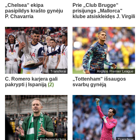
„Chelsea“ ekipa
Prie „Club Brugge“
pasipildys krašto gynėju
prisijungs „Mallorca“
P. Chavarria
klube atsiskleidęs J. Virgili
Transferai
Anglijos Premier League
C. Romero karjera gali
„Tottenham“ išsaugos
pakrypti į Ispaniją
(2)
svarbų gynėją
Konferencijų lyga
Transferai