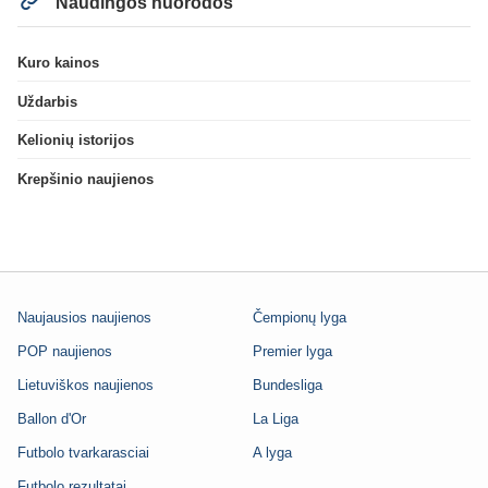
Naudingos nuorodos
Kuro kainos
Uždarbis
Kelionių istorijos
Krepšinio naujienos
Naujausios naujienos
Čempionų lyga
POP naujienos
Premier lyga
Lietuviškos naujienos
Bundesliga
Ballon d'Or
La Liga
Futbolo tvarkarasciai
A lyga
Futbolo rezultatai