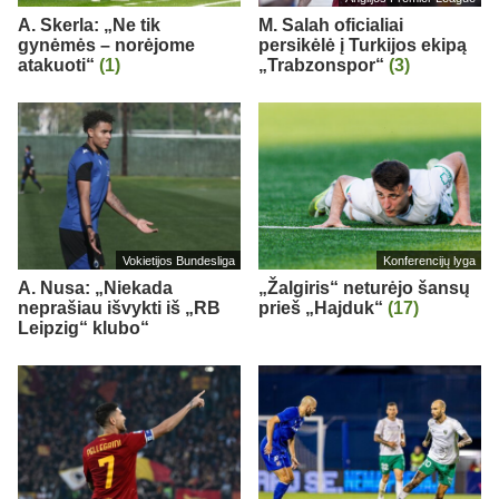
A. Skerla: „Ne tik
M. Salah oficialiai
gynėmės – norėjome
persikėlė į Turkijos ekipą
atakuoti“
(1)
„Trabzonspor“
(3)
Vokietijos Bundesliga
Konferencijų lyga
A. Nusa: „Niekada
„Žalgiris“ neturėjo šansų
neprašiau išvykti iš „RB
prieš „Hajduk“
(17)
Leipzig“ klubo“