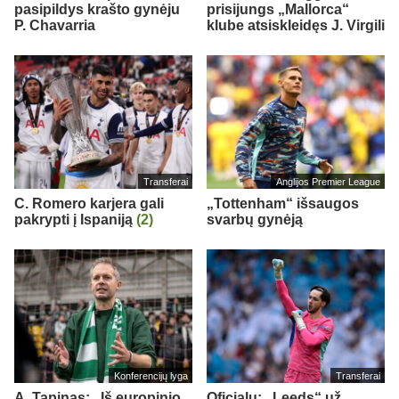
pasipildys krašto gynėju
prisijungs „Mallorca“
P. Chavarria
klube atsiskleidęs J. Virgili
Transferai
Anglijos Premier League
C. Romero karjera gali
„Tottenham“ išsaugos
pakrypti į Ispaniją
(2)
svarbų gynėją
Konferencijų lyga
Transferai
A. Tapinas: „Iš europinio
Oficialu: „Leeds“ už