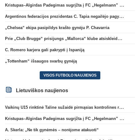
Kristupas–Algirdas Padegimas sugrįžta į FC „Hegelmann” B sudėtį
Argentinos federacijos prezidentas C. Tapia negailėjo pagyrų G. Infantino
„Chelsea“ ekipa pasipildys krašto gynėju P. Chavarria
Prie „Club Brugge“ prisijungs „Mallorca“ klube atsiskleidęs J. Virgili
C. Romero karjera gali pakrypti į Ispaniją
„Tottenham“ išsaugos svarbų gynėją
VISOS FUTBOLO NAUJIENOS
Lietuviškos naujienos
Vaikinų U15 rinktinė Taline sužaidė pirmąsias kontrolines rungtynes
Kristupas–Algirdas Padegimas sugrįžta į FC „Hegelmann” B sudėtį
A. Skerla: „Ne tik gynėmės – norėjome atakuoti“