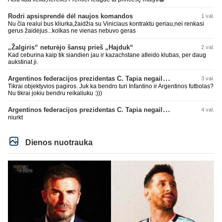
Rodri apsisprendė dėl naujos komandos
1 val.
Nu čia realui bus kliurka,žaidžia su Viniciaus kontraktu geriau,nei renkasi
gerus žaidėjus...kolkas ne vienas nebuvo geras
„Žalgiris“ neturėjo šansų prieš „Hajduk“
2 val.
Kad ceburina kaip tik siandien jau ir kazachstane atleido klubas, per daug
aukstinat ji.
Argentinos federacijos prezidentas C. Tapia negailėjo pagyrų G. Infantino
3 val.
Tikrai objektyvios pagiros. Juk ka bendro turi Infantino ir Argentinos futbolas?
Nu tikrai jokiu bendru reikaliuku :)))
Argentinos federacijos prezidentas C. Tapia negailėjo pagyrų G. Infantino
4 val.
niurkt
Dienos nuotrauka