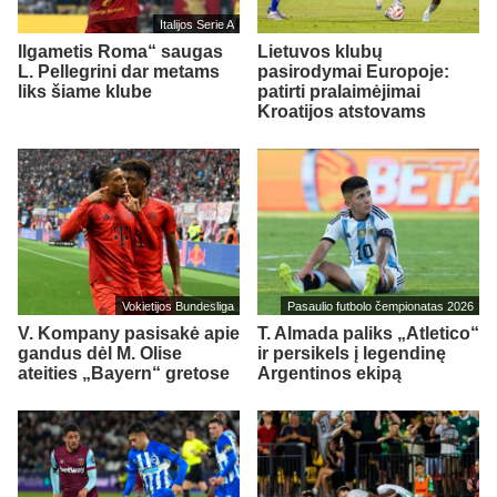
Italijos Serie A
Ilgametis Roma“ saugas
Lietuvos klubų
L. Pellegrini dar metams
pasirodymai Europoje:
liks šiame klube
patirti pralaimėjimai
Kroatijos atstovams
Vokietijos Bundesliga
Pasaulio futbolo čempionatas 2026
V. Kompany pasisakė apie
T. Almada paliks „Atletico“
gandus dėl M. Olise
ir persikels į legendinę
ateities „Bayern“ gretose
Argentinos ekipą