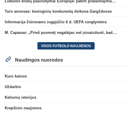
Lietuvos klubų pasirodymai Europoje: patirti pralaimėjimai Kroatijos atstovams
Turo anonsas: tiesioginių konkurentų dvikova Gargžduose
Informacija žiūrovams rugpjūčio 6 d. UEFA rungtynėms
M. Capanas: „Prieš pusmetį negalėjau net įsivaizduoti, kad žaisime prieš „Hajduk“
VISOS FUTBOLO NAUJIENOS
Naudingos nuorodos
Kuro kainos
Uždarbis
Kelionių istorijos
Krepšinio naujienos