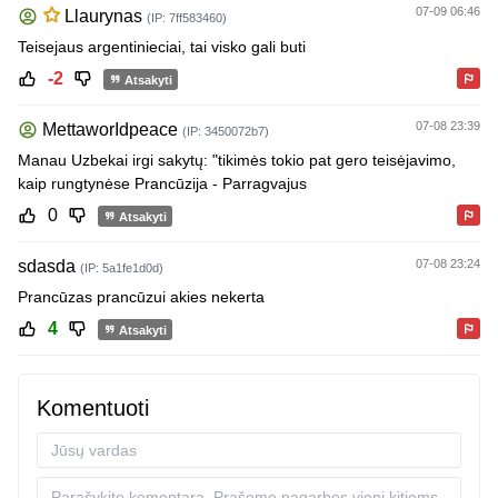
07-09 06:46
Llaurynas
(IP: 7ff583460)
Teisejaus argentinieciai, tai visko gali buti
-2
Atsakyti
07-08 23:39
MettaworIdpeace
(IP: 3450072b7)
Manau Uzbekai irgi sakytų: "tikimės tokio pat gero teisėjavimo,
kaip rungtynėse Prancūzija - Parragvajus
0
Atsakyti
sdasda
07-08 23:24
(IP: 5a1fe1d0d)
Prancūzas prancūzui akies nekerta
4
Atsakyti
Komentuoti