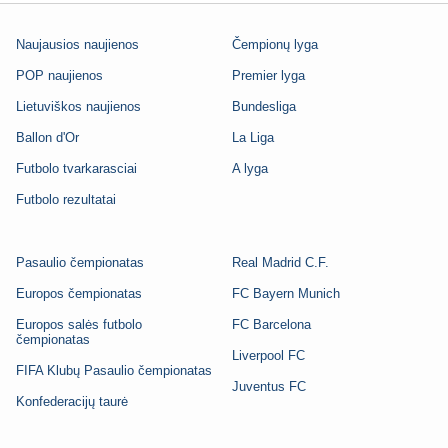
Naujausios naujienos
Čempionų lyga
POP naujienos
Premier lyga
Lietuviškos naujienos
Bundesliga
Ballon d'Or
La Liga
Futbolo tvarkarasciai
A lyga
Futbolo rezultatai
Pasaulio čempionatas
Real Madrid C.F.
Europos čempionatas
FC Bayern Munich
Europos salės futbolo
FC Barcelona
čempionatas
Liverpool FC
FIFA Klubų Pasaulio čempionatas
Juventus FC
Konfederacijų taurė