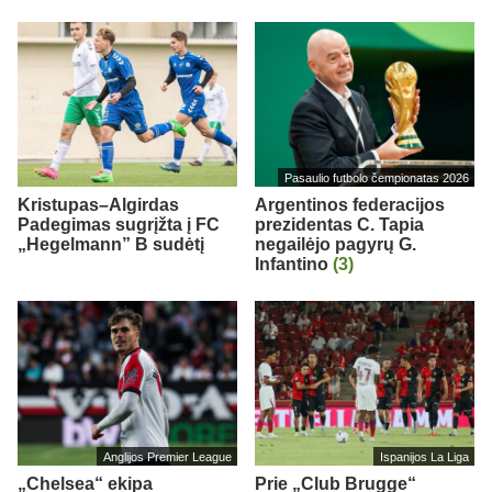
Pasaulio futbolo čempionatas 2026
Kristupas–Algirdas
Argentinos federacijos
Padegimas sugrįžta į FC
prezidentas C. Tapia
„Hegelmann” B sudėtį
negailėjo pagyrų G.
Infantino
(3)
Anglijos Premier League
Ispanijos La Liga
„Chelsea“ ekipa
Prie „Club Brugge“