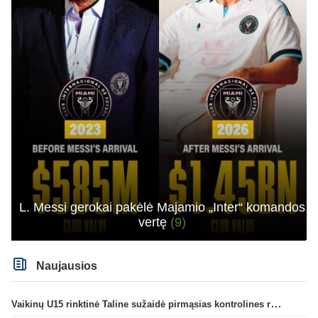
L. Messi gerokai pakėlė Majamio „Inter“ komandos
vertę
(9)
Naujausios
Vaikinų U15 rinktinė Taline sužaidė pirmąsias kontrolines rungtynes