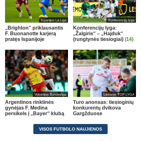
Ispanijos La Liga
Konferencijų lyga
„Brighton“ priklausantis
Konferencijų lyga:
F. Buonanotte karjerą
„Žalgiris“ – „Hajduk“
pratęs Ispanijoje
(rungtynės tiesiogiai)
(14)
Vokietijos Bundesliga
Lietuvos TOP LYGA
Argentinos rinktinės
Turo anonsas: tiesioginių
gynėjas F. Medina
konkurentų dvikova
persikels į „Bayer“ klubą
Gargžduose
VISOS FUTBOLO NAUJIENOS