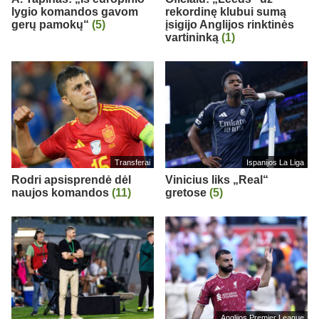
lygio komandos gavom
rekordinę klubui sumą
gerų pamokų“
(5)
įsigijo Anglijos rinktinės
vartininką
(1)
Transferai
Ispanijos La Liga
Rodri apsisprendė dėl
Vinicius liks „Real“
naujos komandos
(11)
gretose
(5)
Anglijos Premier League