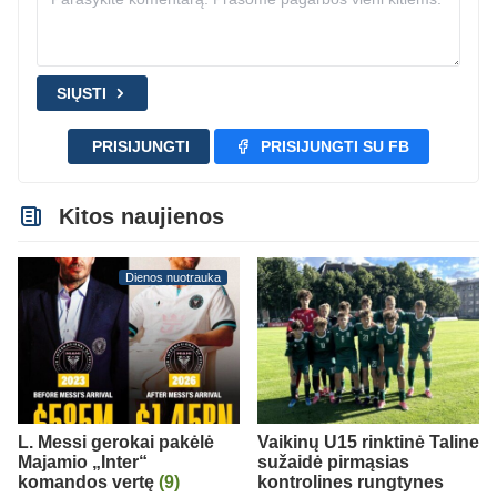
SIŲSTI
PRISIJUNGTI
PRISIJUNGTI SU FB
Kitos naujienos
Dienos nuotrauka
L. Messi gerokai pakėlė
Vaikinų U15 rinktinė Taline
Majamio „Inter“
sužaidė pirmąsias
komandos vertę
(9)
kontrolines rungtynes