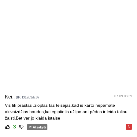
Kei..
07-09 08:39
(IP: f31a83dc8)
Vis tik prastas ,zioplas tas teisėjas,kad iš karto nepamatė
akivaizdžios baudos,kai egiptietis užlipo ant pėdos ir leido toliau
žaisti.Bet var jo klaida istaise
3
Atsakyti