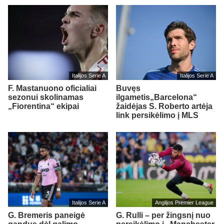
Italijos Serie A
Italijos Serie A
F. Mastanuono oficialiai
Buvęs
sezonui skolinamas
ilgametis„Barcelona“
„Fiorentina“ ekipai
žaidėjas S. Roberto artėja
link persikėlimo į MLS
Italijos Serie A
Anglijos Premier League
G. Bremeris paneigė
G. Rulli – per žingsnį nuo