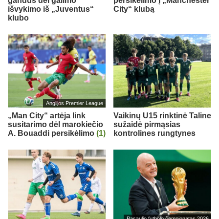
gandus dėl galimo
persikėlimo į „Manchester
išvykimo iš „Juventus“
City“ klubą
klubo
Anglijos Premier League
„Man City“ artėja link
Vaikinų U15 rinktinė Taline
susitarimo dėl marokiečio
sužaidė pirmąsias
A. Bouaddi persikėlimo
(1)
kontrolines rungtynes
Pasaulio futbolo čempionatas 2026