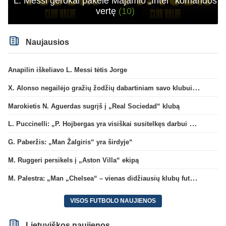
L. Messi gerokai pakėlė Majamio „Inter“ komandos
vertę
(10)
Naujausios
Anapilin iškeliavo L. Messi tėtis Jorge
X. Alonso negailėjo gražių žodžių dabartiniam savo klubui „Chelsea“
Marokietis N. Aguerdas sugrįš į „Real Sociedad“ klubą
L. Puccinelli: „P. Hojbergas yra visiškai susitelkęs darbui Marselyje“
G. Paberžis: „Man Žalgiris“ yra širdyje“
M. Ruggeri persikels į „Aston Villa“ ekipą
M. Palestra: „Man „Chelsea“ – vienas didžiausių klubų futbole“
VISOS FUTBOLO NAUJIENOS
Lietuviškos naujienos