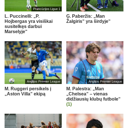
Prancūzijos Ligue 1
L. Puccinelli: „P.
G. Paberžis: „Man
Hojbergas yra visiškai
Žalgiris“ yra širdyje“
susitelkęs darbui
Marselyje“
Anglijos Premier League
Anglijos Premier League
M. Ruggeri persikels į
M. Palestra: „Man
„Aston Villa“ ekipą
„Chelsea“ – vienas
didžiausių klubų futbole“
(1)