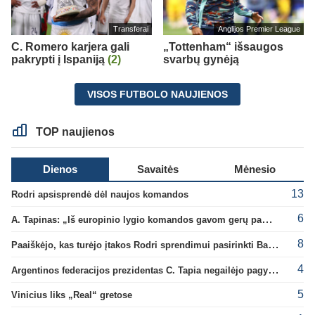
Transferai
Anglijos Premier League
C. Romero karjera gali
„Tottenham“ išsaugos
pakrypti į Ispaniją
(2)
svarbų gynėją
VISOS FUTBOLO NAUJIENOS
TOP naujienos
Dienos
Savaitės
Mėnesio
13
Rodri apsisprendė dėl naujos komandos
6
A. Tapinas: „Iš europinio lygio komandos gavom gerų pamokų“
8
Paaiškėjo, kas turėjo įtakos Rodri sprendimui pasirinkti Barselonos pusę
4
Argentinos federacijos prezidentas C. Tapia negailėjo pagyrų G. Infantino
5
Vinicius liks „Real“ gretose