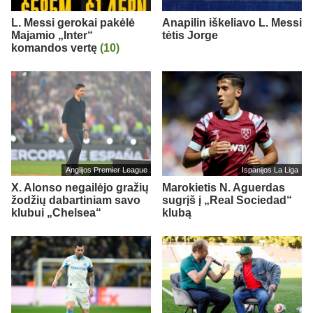
L. Messi gerokai pakėlė
Anapilin iškeliavo L. Messi
Majamio „Inter“
tėtis Jorge
komandos vertę
(10)
Anglijos Premier League
Ispanijos La Liga
X. Alonso negailėjo gražių
Marokietis N. Aguerdas
žodžių dabartiniam savo
sugrįš į „Real Sociedad“
klubui „Chelsea“
klubą