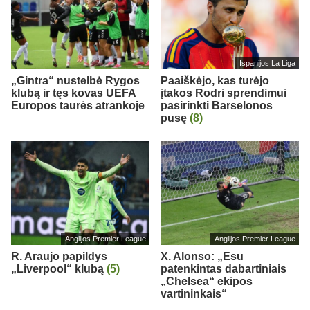
Ispanijos La Liga
„Gintra“ nustelbė Rygos
Paaiškėjo, kas turėjo
klubą ir tęs kovas UEFA
įtakos Rodri sprendimui
Europos taurės atrankoje
pasirinkti Barselonos
pusę
(8)
Anglijos Premier League
Anglijos Premier League
R. Araujo papildys
X. Alonso: „Esu
„Liverpool“ klubą
(5)
patenkintas dabartiniais
„Chelsea“ ekipos
vartininkais“