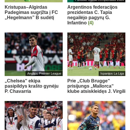
Kristupas–Algirdas
Argentinos federacijos
Padegimas sugrįžta į FC
prezidentas C. Tapia
„Hegelmann” B sudėtį
negailėjo pagyrų G.
Infantino
(4)
Anglijos Premier League
Ispanijos La Liga
„Chelsea“ ekipa
Prie „Club Brugge“
pasipildys krašto gynėju
prisijungs „Mallorca“
P. Chavarria
klube atsiskleidęs J. Virgili