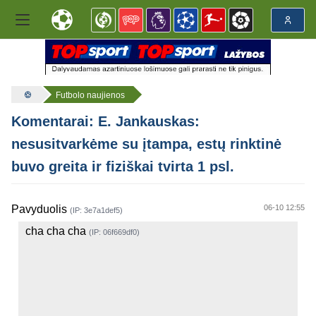
Futbolo naujienos
Komentarai: E. Jankauskas:
nesusitvarkėme su įtampa, estų rinktinė
buvo greita ir fiziškai tvirta 1 psl.
Pavyduolis
06-10 12:55
(IP: 3e7a1def5)
cha cha cha
(IP: 06f669df0)