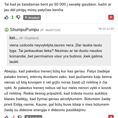
Tai kad jis žaisdamas bent po 50 000 į savaitę gaudavo, kažin ar
jau dėl pinigų mūsų patyčias kenčia
1
Atsakyti
06-10 12:53
SliumpuPumpu
(IP: 4ba507104)
kei...
(IP: f31a83dc8)
viena uzduotis neyvykdyta,taures nera ,Dar laukia tautu
lyga .Tai jankauskas lieka?.Nezinau ar tai duotu naudos
komandai ,bet perrmainos visur yra butinos ,kiek galima
laukti
Abejoju, kad pakeitus trenerį būtų kur kas geriau. Patys žaidėjai
palaiko trenerį, intervių duodami sako, kad jaučiamės kaip šeima
vienas už kitą kovojam ir vėl grįžo noras žaisti už rinktinę ir čia
vykti. Ar pakeitus trenerį nebus vėl kur nieks nenori vykti ir kovoti
už rinktinę. Reikia tiesiog pripažinti, kad trūksta mums aukštos
klasės žaidėjų, kad žymiai geriau atrodytumėm. Būtumėm žaidę
prieš Estiją namie, Kaune, gal būtų buve kitaip ir mes būtumėm
žaidę su didesne energija ir didesniu pasitikėjimu.
-1
Atsakyti