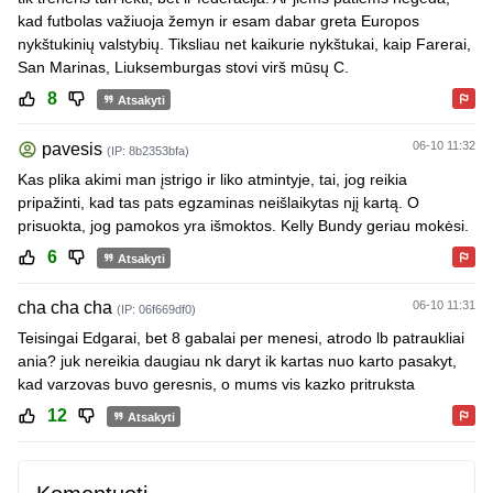
kad futbolas važiuoja žemyn ir esam dabar greta Europos
nykštukinių valstybių. Tiksliau net kaikurie nykštukai, kaip Farerai,
San Marinas, Liuksemburgas stovi virš mūsų C.
8
Atsakyti
06-10 11:32
pavesis
(IP: 8b2353bfa)
Kas plika akimi man įstrigo ir liko atmintyje, tai, jog reikia
pripažinti, kad tas pats egzaminas neišlaikytas njį kartą. O
prisuokta, jog pamokos yra išmoktos. Kelly Bundy geriau mokėsi.
6
Atsakyti
cha cha cha
06-10 11:31
(IP: 06f669df0)
Teisingai Edgarai, bet 8 gabalai per menesi, atrodo lb patraukliai
ania? juk nereikia daugiau nk daryt ik kartas nuo karto pasakyt,
kad varzovas buvo geresnis, o mums vis kazko pritruksta
12
Atsakyti