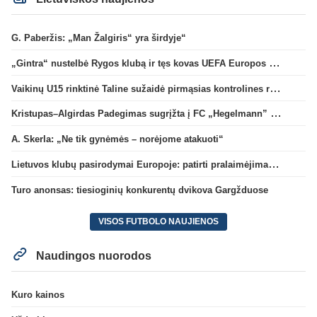
G. Paberžis: „Man Žalgiris“ yra širdyje“
„Gintra“ nustelbė Rygos klubą ir tęs kovas UEFA Europos taurės atrankoje
Vaikinų U15 rinktinė Taline sužaidė pirmąsias kontrolines rungtynes
Kristupas–Algirdas Padegimas sugrįžta į FC „Hegelmann” B sudėtį
A. Skerla: „Ne tik gynėmės – norėjome atakuoti“
Lietuvos klubų pasirodymai Europoje: patirti pralaimėjimai Kroatijos atstovams
Turo anonsas: tiesioginių konkurentų dvikova Gargžduose
VISOS FUTBOLO NAUJIENOS
Naudingos nuorodos
Kuro kainos