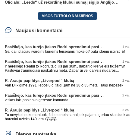
1
Oficialu: „Leeds“ už rekordinę klubui sumą įsigijo Anglijos rinktinės vartininką
VISOS FUTBOLO NAUJIENOS
Naujausi komentarai
Paaiškėjo, kas turėjo įtakos Rodri sprendimui pasirinkti Barselonos pusę
1 val.
Gal gali placiau ivardinti kuriems teisejams mokejo? butu idomu isgirsti 😀
Paaiškėjo, kas turėjo įtakos Rodri sprendimui pasirinkti Barselonos pusę
1 val.
Ir nereikėjo Realui to Rodri, taigi jis jau 30m., dabar jo kreivė eis tik žemyn.
Pastoviai traumuojasi paskutiniu metu. Dabar gi vėl darysis nugaros
operaciją, tai kada grįš į aikštę? Po pusės metų? Ne ne ačiū. Viskas gerai,
Real turi ir geresnių opcijų, Mauras viską sustatys į vietas. Jeigu jis iš tikro
R. Araujo papildys „Liverpool“ klubą
2 val.
būtų buvęs reikalingas, Perezas būtų ir pasiėmęs seniai. Beja ir ManCity, ne
Van Dijk gime 1991 liepos 8 d ,taigi ,jam ne 38 o 35 metai .Taigi nepezek
šiaip sau paleidžia jį. Sėkmės jam Barcoje, galės su savo korešais iš
rinktinės kartu pažaisti karjeros saulėlydyje.
Paaiškėjo, kas turėjo įtakos Rodri sprendimui pasirinkti Barselonos pusę
2 val.
viskas iok ,pasirinko geresne komanda
R. Araujo papildys „Liverpool“ klubą
3 val.
Tu nevykeli nekomentuok, futbolo neismanai, eik pajamu geriau skaiciuok as
barcolai uzteks 140 lemu🤣🤣🤣
Dienos nuotrauka