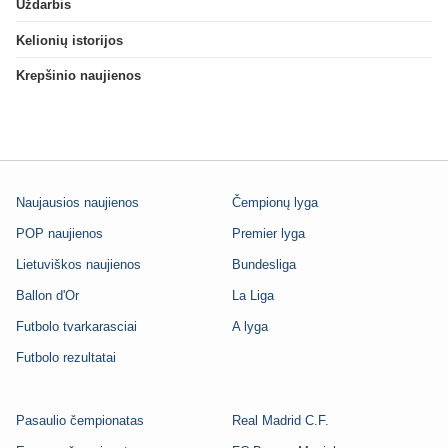
Uždarbis
Kelionių istorijos
Krepšinio naujienos
Naujausios naujienos
Čempionų lyga
POP naujienos
Premier lyga
Lietuviškos naujienos
Bundesliga
Ballon d'Or
La Liga
Futbolo tvarkarasciai
A lyga
Futbolo rezultatai
Pasaulio čempionatas
Real Madrid C.F.