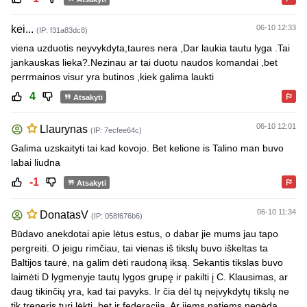
kei...
06-10 12:33
(IP: f31a83dc8)
viena uzduotis neyvykdyta,taures nera ,Dar laukia tautu lyga .Tai
jankauskas lieka?.Nezinau ar tai duotu naudos komandai ,bet
perrmainos visur yra butinos ,kiek galima laukti
4
Atsakyti
06-10 12:01
Llaurynas
(IP: 7ecfee64c)
Galima uzskaityti tai kad kovojo. Bet kelione is Talino man buvo
labai liudna
-1
Atsakyti
06-10 11:34
DonatasV
(IP: 058f676b6)
Būdavo anekdotai apie lėtus estus, o dabar jie mums jau tapo
pergreiti. O jeigu rimčiau, tai vienas iš tikslų buvo iškeltas ta
Baltijos taurė, na galim dėti raudoną iksą. Sekantis tikslas buvo
laimėti D lygmenyje tautų lygos grupę ir pakilti į C. Klausimas, ar
daug tikinčių yra, kad tai pavyks. Ir čia dėl tų neįvykdytų tikslų ne
tik treneris turi lėkti, bet ir federacija. Ar jiems patiems negėda,