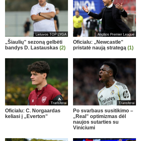
Lietuvos TOP LYGA
Anglijos Premier League
„Šiaulių“ sezoną gelbėti
Oficialu: „Newcastle“
bandys D. Lastauskas
(2)
pristatė naują strategą
(1)
Transferai
Transferai
Oficialu: C. Norgaardas
Po svarbaus susitikimo –
keliasi į „Everton“
„Real“ optimizmas dėl
naujos sutarties su
Viniciumi