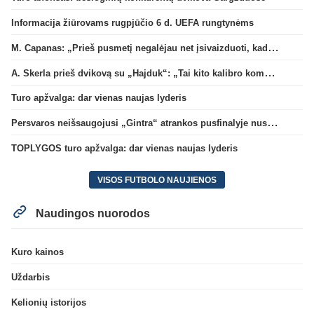
Informacija žiūrovams rugpjūčio 6 d. UEFA rungtynėms
M. Capanas: „Prieš pusmetį negalėjau net įsivaizduoti, kad žaisime prieš „Hajduk“
A. Skerla prieš dvikovą su „Hajduk“: „Tai kito kalibro komanda“
Turo apžvalga: dar vienas naujas lyderis
Persvaros neišsaugojusi „Gintra“ atrankos pusfinalyje nusileido Škotijos čempionėms
TOPLYGOS turo apžvalga: dar vienas naujas lyderis
VISOS FUTBOLO NAUJIENOS
Naudingos nuorodos
Kuro kainos
Uždarbis
Kelionių istorijos