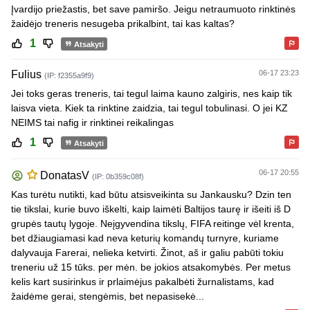
Įvardijo priežastis, bet save pamiršo. Jeigu netraumuoto rinktinės
žaidėjo treneris nesugeba prikalbint, tai kas kaltas?
1
Atsakyti
Fulius
06-17 23:23
(IP: f2355a9f9)
Jei toks geras treneris, tai tegul laima kauno zalgiris, nes kaip tik
laisva vieta. Kiek ta rinktine zaidzia, tai tegul tobulinasi. O jei KZ
NEIMS tai nafig ir rinktinei reikalingas
1
Atsakyti
06-17 20:55
DonatasV
(IP: 0b359c08f)
Kas turėtu nutikti, kad būtu atsisveikinta su Jankausku? Dzin ten
tie tikslai, kurie buvo iškelti, kaip laimėti Baltijos taurę ir išeiti iš D
grupės tautų lygoje. Neįgyvendina tikslų, FIFA reitinge vėl krenta,
bet džiaugiamasi kad neva keturių komandų turnyre, kuriame
dalyvauja Farerai, nelieka ketvirti. Žinot, aš ir galiu pabūti tokiu
treneriu už 15 tūks. per mėn. be jokios atsakomybės. Per metus
kelis kart susirinkus ir prlaimėjus pakalbėti žurnalistams, kad
žaidėme gerai, stengėmis, bet nepasisekė...