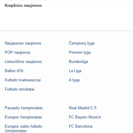
Krepšinio naujienos
Naujausios naujienos
Čempionų lyga
POP naujienos
Premier lyga
Lietuviškos naujienos
Bundesliga
Ballon d'Or
La Liga
Futbolo tvarkarasciai
A lyga
Futbolo rezultatai
Pasaulio čempionatas
Real Madrid C.F.
Europos čempionatas
FC Bayern Munich
Europos salės futbolo
FC Barcelona
čempionatas