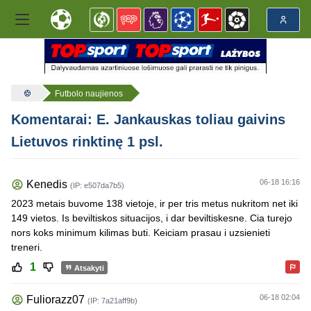
Futbolo naujienos
Komentarai: E. Jankauskas toliau gaivins
Lietuvos rinktinę 1 psl.
06-18 16:16
Kenedis
(IP: e507da7b5)
2023 metais buvome 138 vietoje, ir per tris metus nukritom net iki
149 vietos. Is beviltiskos situacijos, i dar beviltiskesne. Cia turejo
nors koks minimum kilimas buti. Keiciam prasau i uzsienieti
treneri.
1
Atsakyti
06-18 02:04
Fuliorazz07
(IP: 7a21aff9b)