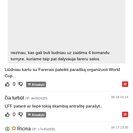
nezinau, kas gali buti liudniau uz zaidima 4 komandu
turnyre, kuriame taip pat dalyvauja fareru salos.
Liūdniau kartu su Farerais pateikti paraišką organizuoti World
Cup...
0
Atsakyti
čia turbūt
06-18 01:14
(IP: de09242f3)
LFF patarė ar liepė tokią skambią antraštę parašyt..
0
Atsakyti
06-17 23:35
Ricina
(IP: c7e45d300)