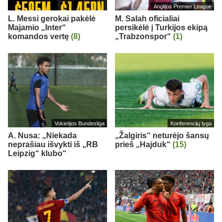
Anglijos Premier League
L. Messi gerokai pakėlė
M. Salah oficialiai
Majamio „Inter“
persikėlė į Turkijos ekipą
komandos vertę
(8)
„Trabzonspor“
(1)
Vokietijos Bundesliga
Konferencijų lyga
A. Nusa: „Niekada
„Žalgiris“ neturėjo šansų
neprašiau išvykti iš „RB
prieš „Hajduk“
(15)
Leipzig“ klubo“