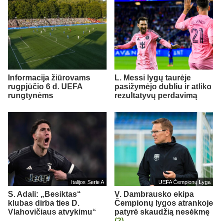
Informacija žiūrovams
L. Messi lygų taurėje
rugpjūčio 6 d. UEFA
pasižymėjo dubliu ir atliko
rungtynėms
rezultatyvų perdavimą
Italijos Serie A
UEFA Čempionų Lyga
S. Adali: „Besiktas“
V. Dambrausko ekipa
klubas dirba ties D.
Čempionų lygos atrankoje
Vlahovičiaus atvykimu“
patyrė skaudžią nesėkmę
(2)