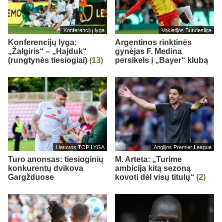
Konferencijų lyga
Vokietijos Bundesliga
Konferencijų lyga:
Argentinos rinktinės
„Žalgiris“ – „Hajduk“
gynėjas F. Medina
(rungtynės tiesiogiai)
(13)
persikels į „Bayer“ klubą
Lietuvos TOP LYGA
Anglijos Premier League
Turo anonsas: tiesioginių
M. Arteta: „Turime
konkurentų dvikova
ambiciją kitą sezoną
Gargžduose
kovoti dėl visų titulų“
(2)