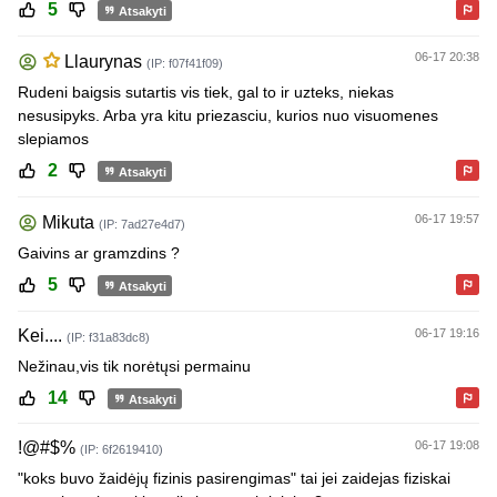
5
Atsakyti
06-17 20:38
Llaurynas
(IP: f07f41f09)
Rudeni baigsis sutartis vis tiek, gal to ir uzteks, niekas
nesusipyks. Arba yra kitu priezasciu, kurios nuo visuomenes
slepiamos
2
Atsakyti
06-17 19:57
Mikuta
(IP: 7ad27e4d7)
Gaivins ar gramzdins ?
5
Atsakyti
Kei....
06-17 19:16
(IP: f31a83dc8)
Nežinau,vis tik norėtųsi permainu
14
Atsakyti
!@#$%
06-17 19:08
(IP: 6f2619410)
"koks buvo žaidėjų fizinis pasirengimas" tai jei zaidejas fiziskai