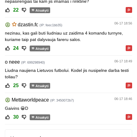
nepasirengias tai kam jis imamas i rinktine?
22
Atsakyti
06-17 18:56
dzastin.fc
(IP: feec1bb35)
nezinau, kas gali buti liudniau uz zaidima 4 komandu turnyre,
kuriame taip pat dalyvauja fareru salos.
24
Atsakyti
o neee
06-17 18:49
(IP: 699298940)
Liudna naujiena Lietuvos futbolui. Kodel jis nusipelne darba testi
toliau?
25
Atsakyti
06-17 18:46
MettaworIdpeace
(IP: 3450072b7)
Gaivins 😀D
30
Atsakyti