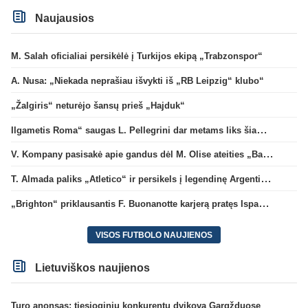
Naujausios
M. Salah oficialiai persikėlė į Turkijos ekipą „Trabzonspor“
A. Nusa: „Niekada neprašiau išvykti iš „RB Leipzig“ klubo“
„Žalgiris“ neturėjo šansų prieš „Hajduk“
Ilgametis Roma“ saugas L. Pellegrini dar metams liks šiame klube
V. Kompany pasisakė apie gandus dėl M. Olise ateities „Bayern“ gretose
T. Almada paliks „Atletico“ ir persikels į legendinę Argentinos ekipą
„Brighton“ priklausantis F. Buonanotte karjerą pratęs Ispanijoje
VISOS FUTBOLO NAUJIENOS
Lietuviškos naujienos
Turo anonsas: tiesioginių konkurentų dvikova Gargžduose