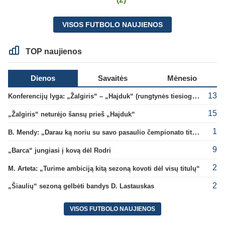
VISOS FUTBOLO NAUJIENOS
TOP naujienos
Dienos
Savaitės
Mėnesio
13
Konferencijų lyga: „Žalgiris“ – „Hajduk“ (rungtynės tiesiogiai)
15
„Žalgiris“ neturėjo šansų prieš „Hajduk“
1
B. Mendy: „Darau ką noriu su savo pasaulio čempionato titulu“
9
„Barca“ jungiasi į kovą dėl Rodri
2
M. Arteta: „Turime ambiciją kitą sezoną kovoti dėl visų titulų“
2
„Šiaulių“ sezoną gelbėti bandys D. Lastauskas
VISOS FUTBOLO NAUJIENOS