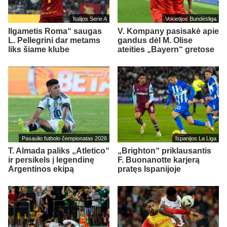
Italijos Serie A
Vokietijos Bundesliga
Ilgametis Roma“ saugas
V. Kompany pasisakė apie
L. Pellegrini dar metams
gandus dėl M. Olise
liks šiame klube
ateities „Bayern“ gretose
Pasaulio futbolo čempionatas 2026
Ispanijos La Liga
T. Almada paliks „Atletico“
„Brighton“ priklausantis
ir persikels į legendinę
F. Buonanotte karjerą
Argentinos ekipą
pratęs Ispanijoje