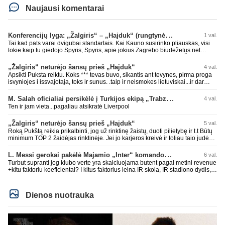
Naujausi komentarai
Konferencijų lyga: „Žalgiris“ – „Hajduk“ (rungtynės tiesiogiai)
1 val.
Tai kad pats varai dvigubai standartais. Kai Kauno susirinko pliauskas, visi
tokie kaip tu giedojo Spyris, Spyris, apie jokius Zagrebo biudežetus net
nekalbėjot. Dabar kai Spartakas gavo per rudają, tai jau pz BIUDŽETAS
daug didesnis. Tfu ant tokių.
„Žalgiris“ neturėjo šansų prieš „Hajduk“
4 val.
Apsikti Puksta reiktu. Koks *** tevas buvo, sikantis ant tevynes, pirma proga
isvyniojes i issvajotaja, toks ir sunus. .taip ir neismokes lietuviskai...ir dar
pasimaives pries ziurovus po golo...aciu, ne...nebent vertybiu neturintis
laurynas ikalbins
M. Salah oficialiai persikėlė į Turkijos ekipą „Trabzonspor“
4 val.
Ten ir jam vieta...pagaliau atsikratė Liverpool
„Žalgiris“ neturėjo šansų prieš „Hajduk“
5 val.
Roką Pukštą reikia prikalbinti, jog už rinktinę žaistų, duoti pilietybę ir t.t Būtų
minimum TOP 2 žaidėjas rinktinėje. Jei jo karjeros kreivė ir toliau taio judės,
bus per vėlu po to, nes JAV ji pasikvies žaisti.
L. Messi gerokai pakėlė Majamio „Inter“ komandos vertę
6 val.
Turbut supranti jog klubo verte yra skaiciuojama butent pagal metini revenue
+kitu faktoriu koeficientai? I kitus faktorius ieina IR skola, IR stadiono dydis,
IR lygos populiarumas, IR dar eile kitu dalyku. O tavo pamineta Barca kuo
puikiausiai sugeneravo rekordini 1.1B revenue, kas stipriai prisidejo prie
milzinisko klubo vertes suoli siemet. Be to, tie 200 pamineti cia yra visiskai
Dienos nuotrauka
on-point, jeigu jau musu mylimas D. prasneko apie klubo vertes kelima, arba
CR atveju - numusima.