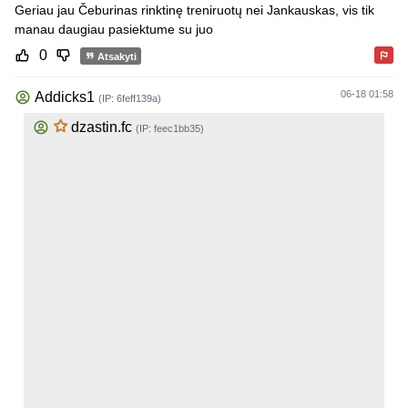
Geriau jau Čeburinas rinktinę treniruotų nei Jankauskas, vis tik
manau daugiau pasiektume su juo
0
Atsakyti
06-18 01:58
Addicks1
(IP: 6feff139a)
dzastin.fc
(IP: feec1bb35)