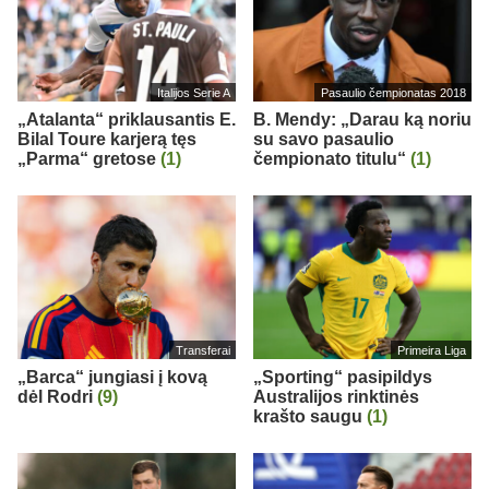
Italijos Serie A
Pasaulio čempionatas 2018
„Atalanta“ priklausantis E.
B. Mendy: „Darau ką noriu
Bilal Toure karjerą tęs
su savo pasaulio
„Parma“ gretose
(1)
čempionato titulu“
(1)
Transferai
Primeira Liga
„Barca“ jungiasi į kovą
„Sporting“ pasipildys
dėl Rodri
(9)
Australijos rinktinės
krašto saugu
(1)