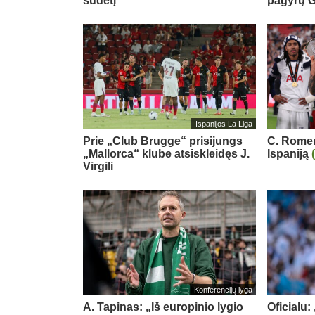
sudėtį
pagyrų G
Ispanijos La Liga
Prie „Club Brugge“ prisijungs
C. Romero
„Mallorca“ klube atsiskleidęs J.
Ispaniją
Virgili
Konferencijų lyga
A. Tapinas: „Iš europinio lygio
Oficialu