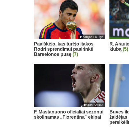
Ispanijos La Liga
Paaiškėjo, kas turėjo įtakos
R. Arauj
Rodri sprendimui pasirinkti
klubą
(5)
Barselonos pusę
(7)
Italijos Serie A
F. Mastanuono oficialiai sezonui
Buvęs il
skolinamas „Fiorentina“ ekipai
žaidėjas 
persikėl