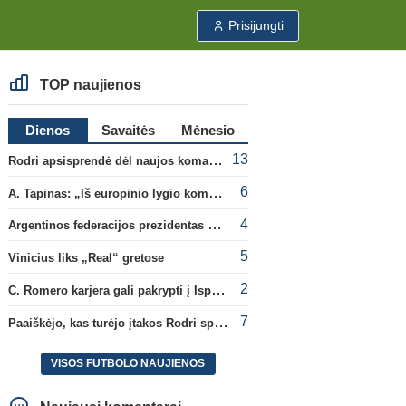
Prisijungti
TOP naujienos
Dienos
Savaitės
Mėnesio
13
Rodri apsisprendė dėl naujos komandos
6
A. Tapinas: „Iš europinio lygio komandos gavom gerų pamokų“
4
Argentinos federacijos prezidentas C. Tapia negailėjo pagyrų G. Infantino
5
Vinicius liks „Real“ gretose
2
C. Romero karjera gali pakrypti į Ispaniją
7
Paaiškėjo, kas turėjo įtakos Rodri sprendimui pasirinkti Barselonos pusę
VISOS FUTBOLO NAUJIENOS