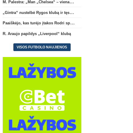
M. Palestra: „Man „Chelsea“ – vienas didžiausių klubų futbole“
„Gintra“ nustelbė Rygos klubą ir tęs kovas UEFA Europos taurės atrankoje
Paaiškėjo, kas turėjo įtakos Rodri sprendimui pasirinkti Barselonos pusę
R. Araujo papildys „Liverpool“ klubą
VISOS FUTBOLO NAUJIENOS