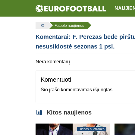
NAUJIE
Futbolo naujienos
Komentarai: F. Perezas bedė pirštu 
nesusiklostė sezonas 1 psl.
Nėra komentarų...
Komentuoti
Šio įrašo komentavimas išjungtas.
Kitos naujienos
Dienos nuotrauka