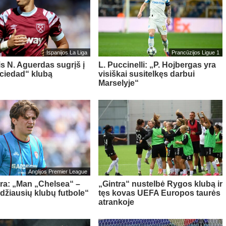
Ispanijos La Liga
Prancūzijos Ligue 1
is N. Aguerdas sugrįš į
L. Puccinelli: „P. Hojbergas yra
ciedad“ klubą
visiškai susitelkęs darbui
Marselyje“
Anglijos Premier League
tra: „Man „Chelsea“ –
„Gintra“ nustelbė Rygos klubą ir
idžiausių klubų futbole“
tęs kovas UEFA Europos taurės
atrankoje