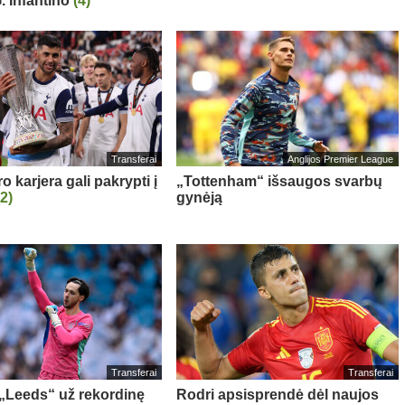
. Infantino
(4)
Transferai
Anglijos Premier League
 karjera gali pakrypti į
„Tottenham“ išsaugos svarbų
(2)
gynėją
Transferai
Transferai
: „Leeds“ už rekordinę
Rodri apsisprendė dėl naujos