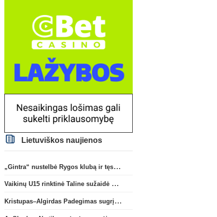
Lietuviškos naujienos
„Gintra“ nustelbė Rygos klubą ir tęs kovas UEFA Europos taurės atrankoje
Vaikinų U15 rinktinė Taline sužaidė pirmąsias kontrolines rungtynes
Kristupas–Algirdas Padegimas sugrįžta į FC „Hegelmann” B sudėtį