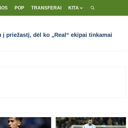
NOS
POP
TRANSFERAI
KITA
į priežastį, dėl ko „Real“ ekipai tinkamai