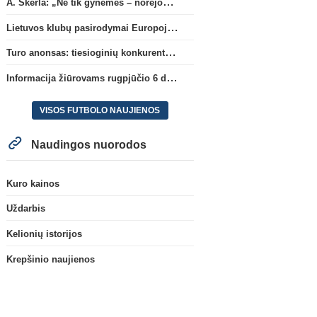
A. Skerla: „Ne tik gynėmės – norėjome atakuoti“
Lietuvos klubų pasirodymai Europoje: patirti pralaimėjimai Kroatijos atstovams
Turo anonsas: tiesioginių konkurentų dvikova Gargžduose
Informacija žiūrovams rugpjūčio 6 d. UEFA rungtynėms
VISOS FUTBOLO NAUJIENOS
Naudingos nuorodos
Kuro kainos
Uždarbis
Kelionių istorijos
Krepšinio naujienos