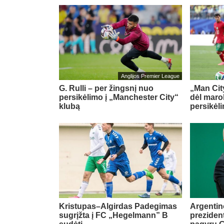
Anglijos Premier League
G. Rulli – per žingsnį nuo
„Man City
persikėlimo į „Manchester City“
dėl maro
klubą
persikėl
Kristupas–Algirdas Padegimas
Argentin
sugrįžta į FC „Hegelmann” B
preziden