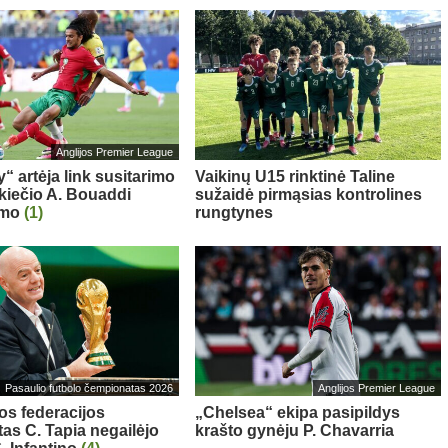
Anglijos Premier League
“ artėja link susitarimo
Vaikinų U15 rinktinė Taline
kiečio A. Bouaddi
sužaidė pirmąsias kontrolines
imo
(1)
rungtynes
Pasaulio futbolo čempionatas 2026
Anglijos Premier League
os federacijos
„Chelsea“ ekipa pasipildys
tas C. Tapia negailėjo
krašto gynėju P. Chavarria