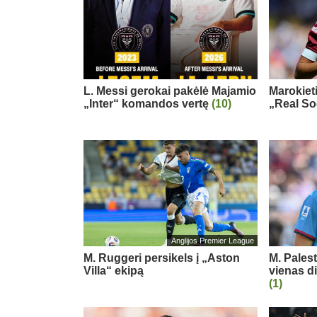
L. Messi gerokai pakėlė Majamio
Marokiet
„Inter“ komandos vertę
(10)
„Real So
Anglijos Premier League
M. Ruggeri persikels į „Aston
M. Pales
Villa“ ekipą
vienas d
(1)