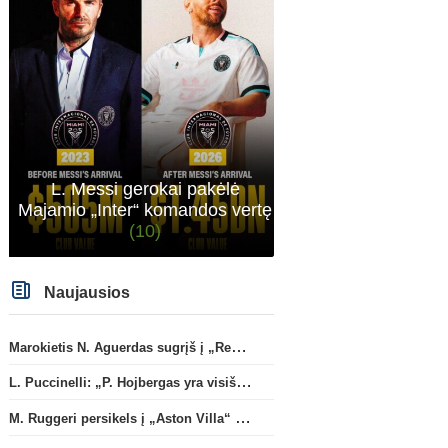
L. Messi gerokai pakėlė
Majamio „Inter“ komandos vertę
(10)
Naujausios
Marokietis N. Aguerdas sugrįš į „Real Sociedad“ klubą
L. Puccinelli: „P. Hojbergas yra visiškai susitelkęs darbui Marselyje“
M. Ruggeri persikels į „Aston Villa“ ekipą