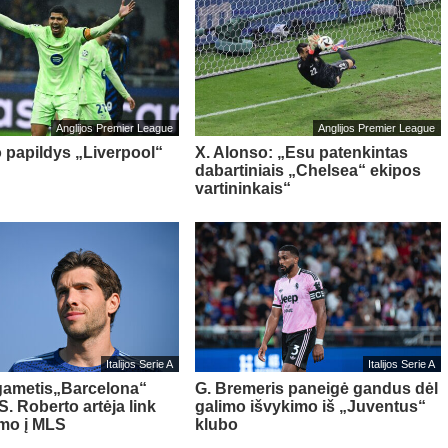
Anglijos Premier League
Anglijos Premier League
o papildys „Liverpool“
X. Alonso: „Esu patenkintas
dabartiniais „Chelsea“ ekipos
vartininkais“
Italijos Serie A
Italijos Serie A
gametis„Barcelona“
G. Bremeris paneigė gandus dėl
S. Roberto artėja link
galimo išvykimo iš „Juventus“
imo į MLS
klubo