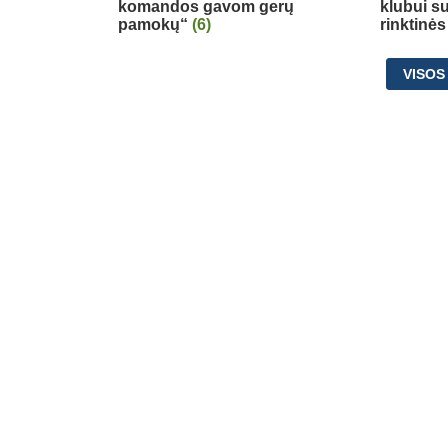
komandos gavom gerų
klubui su
pamokų“
(6)
rinktinės
VISOS