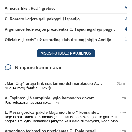
5
Vinicius liks „Real“ gretose
2
C. Romero karjera gali pakrypti į Ispaniją
4
Argentinos federacijos prezidentas C. Tapia negailėjo pagyrų G. Infantino
1
Oficialu: „Leeds“ už rekordinę klubui sumą įsigijo Anglijos rinktinės vartininką
VISOS FUTBOLO NAUJIENOS
Naujausi komentarai
„Man City“ artėja link susitarimo dėl marokiečio A. Bouaddi persikėlimo
31 min.
Nuo 14 metų žaidžia Lille?🙄
A. Tapinas: „Iš europinio lygio komandos gavom gerų pamokų“
5 val.
Pasirodo,paramas apsimoka rinkti.
L. Messi gerokai pakėlė Majamio „Inter“ komandos vertę
7 val.
Beje ta pati Barca siais metais galiausiai islipo is skolu, del to gali leisti
pagaliau taikytis i komandos pildyma ka ir daro su Adeyemi, Rodri, visa
Julian Alvarez saga.
Argentinos federacijos prezidentas C. Tapia negailėjo pagyrų G. Infantino
8 val.