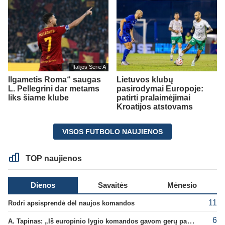
Italijos Serie A
Ilgametis Roma“ saugas
Lietuvos klubų
L. Pellegrini dar metams
pasirodymai Europoje:
liks šiame klube
patirti pralaimėjimai
Kroatijos atstovams
VISOS FUTBOLO NAUJIENOS
TOP naujienos
Dienos
Savaitės
Mėnesio
11
Rodri apsisprendė dėl naujos komandos
6
A. Tapinas: „Iš europinio lygio komandos gavom gerų pamokų“