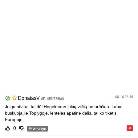
06-16 13:16
DonatasV
(IP: 058f676b6)
Jeigu atvirai, tai dėl Hegelmann jokių vilčių neturėčiau. Labai
buskuoja jie Toplygoje, lentelės apatinė dalis, tai ko tikėtis
Europoje.
0
Atsakyti