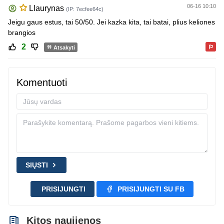
06-16 10:10
Llaurynas
(IP: 7ecfee64c)
Jeigu gaus estus, tai 50/50. Jei kazka kita, tai batai, plius keliones
brangios
2
Atsakyti
Komentuoti
SIŲSTI
PRISIJUNGTI
PRISIJUNGTI SU FB
Kitos naujienos