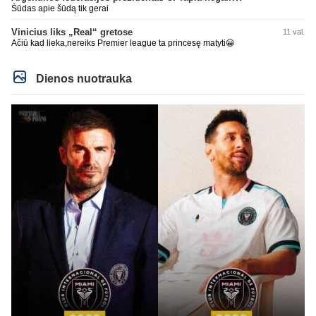
Šūdas apie šūdą tik gerai
Vinicius liks „Real“ gretose
11 val.
Ačiū kad lieka,nereiks Premier league ta princesę matyti😀
Dienos nuotrauka