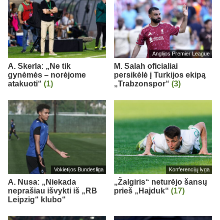
Anglijos Premier League
A. Skerla: „Ne tik
M. Salah oficialiai
gynėmės – norėjome
persikėlė į Turkijos ekipą
atakuoti“
(1)
„Trabzonspor“
(3)
Vokietijos Bundesliga
Konferencijų lyga
A. Nusa: „Niekada
„Žalgiris“ neturėjo šansų
neprašiau išvykti iš „RB
prieš „Hajduk“
(17)
Leipzig“ klubo“