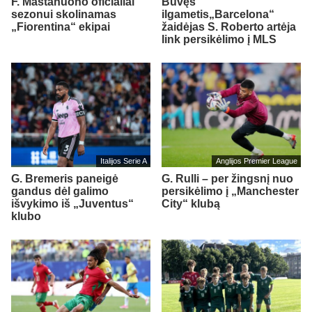
F. Mastanuono oficialiai
Buvęs
sezonui skolinamas
ilgametis„Barcelona“
„Fiorentina“ ekipai
žaidėjas S. Roberto artėja
link persikėlimo į MLS
Italijos Serie A
Anglijos Premier League
G. Bremeris paneigė
G. Rulli – per žingsnį nuo
gandus dėl galimo
persikėlimo į „Manchester
išvykimo iš „Juventus“
City“ klubą
klubo