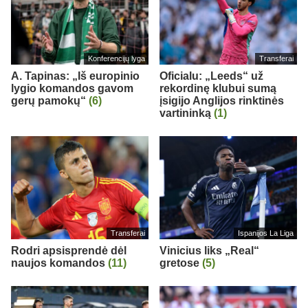
Konferencijų lyga
Transferai
A. Tapinas: „Iš europinio
Oficialu: „Leeds“ už
lygio komandos gavom
rekordinę klubui sumą
gerų pamokų“
(6)
įsigijo Anglijos rinktinės
vartininką
(1)
Transferai
Ispanijos La Liga
Rodri apsisprendė dėl
Vinicius liks „Real“
naujos komandos
(11)
gretose
(5)