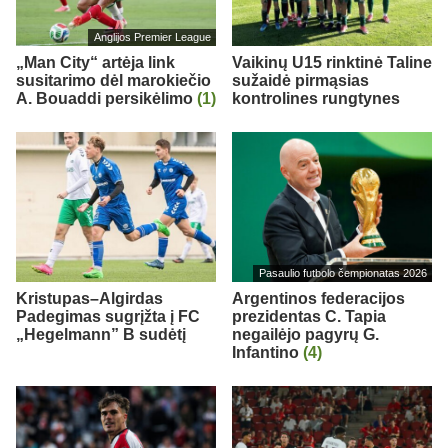
Anglijos Premier League
„Man City“ artėja link
Vaikinų U15 rinktinė Taline
susitarimo dėl marokiečio
sužaidė pirmąsias
A. Bouaddi persikėlimo
(1)
kontrolines rungtynes
Pasaulio futbolo čempionatas 2026
Kristupas–Algirdas
Argentinos federacijos
Padegimas sugrįžta į FC
prezidentas C. Tapia
„Hegelmann” B sudėtį
negailėjo pagyrų G.
Infantino
(4)