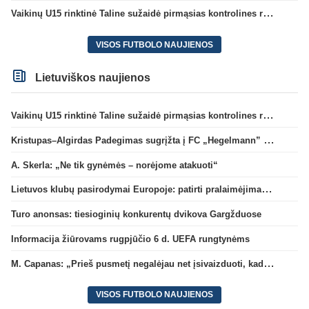
Vaikinų U15 rinktinė Taline sužaidė pirmąsias kontrolines rungtynes
VISOS FUTBOLO NAUJIENOS
Lietuviškos naujienos
Vaikinų U15 rinktinė Taline sužaidė pirmąsias kontrolines rungtynes
Kristupas–Algirdas Padegimas sugrįžta į FC „Hegelmann” B sudėtį
A. Skerla: „Ne tik gynėmės – norėjome atakuoti“
Lietuvos klubų pasirodymai Europoje: patirti pralaimėjimai Kroatijos atstovams
Turo anonsas: tiesioginių konkurentų dvikova Gargžduose
Informacija žiūrovams rugpjūčio 6 d. UEFA rungtynėms
M. Capanas: „Prieš pusmetį negalėjau net įsivaizduoti, kad žaisime prieš „Hajduk“
VISOS FUTBOLO NAUJIENOS