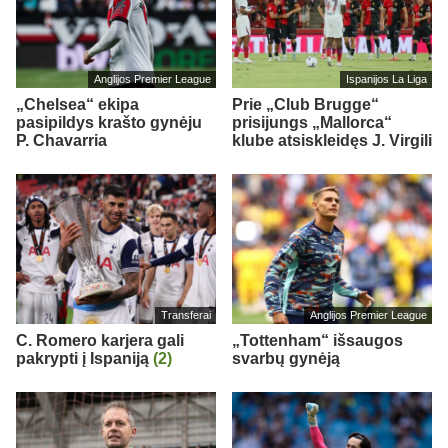
Anglijos Premier League
Ispanijos La Liga
„Chelsea“ ekipa
Prie „Club Brugge“
pasipildys krašto gynėju
prisijungs „Mallorca“
P. Chavarria
klube atsiskleidęs J. Virgili
Transferai
Anglijos Premier League
C. Romero karjera gali
„Tottenham“ išsaugos
pakrypti į Ispaniją
(2)
svarbų gynėją