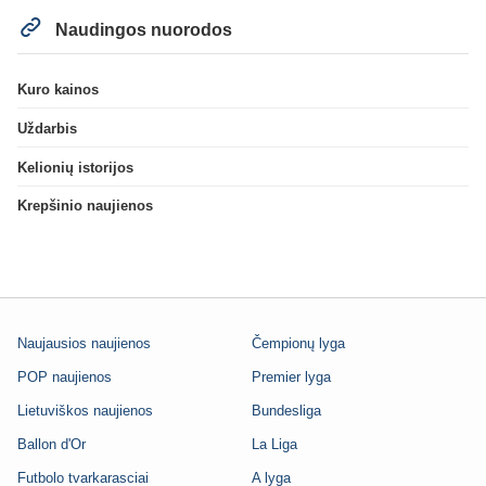
Naudingos nuorodos
Kuro kainos
Uždarbis
Kelionių istorijos
Krepšinio naujienos
Naujausios naujienos
Čempionų lyga
POP naujienos
Premier lyga
Lietuviškos naujienos
Bundesliga
Ballon d'Or
La Liga
Futbolo tvarkarasciai
A lyga