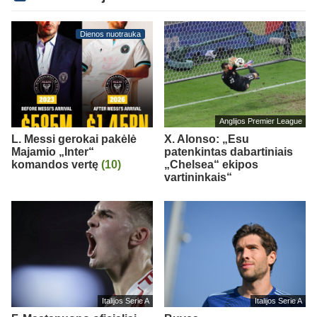
Dienos nuotrauka
Anglijos Premier League
L. Messi gerokai pakėlė
X. Alonso: „Esu
Majamio „Inter“
patenkintas dabartiniais
komandos vertę
(10)
„Chelsea“ ekipos
vartininkais“
Italijos Serie A
Italijos Serie A