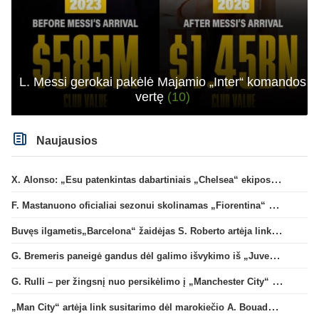
L. Messi gerokai pakėlė Majamio „Inter“ komandos
vertę
(10)
Naujausios
X. Alonso: „Esu patenkintas dabartiniais „Chelsea“ ekipos vartininkais“
F. Mastanuono oficialiai sezonui skolinamas „Fiorentina“ ekipai
Buvęs ilgametis„Barcelona“ žaidėjas S. Roberto artėja link persikėlimo į MLS
G. Bremeris paneigė gandus dėl galimo išvykimo iš „Juventus“ klubo
G. Rulli – per žingsnį nuo persikėlimo į „Manchester City“ klubą
„Man City“ artėja link susitarimo dėl marokiečio A. Bouaddi persikėlimo