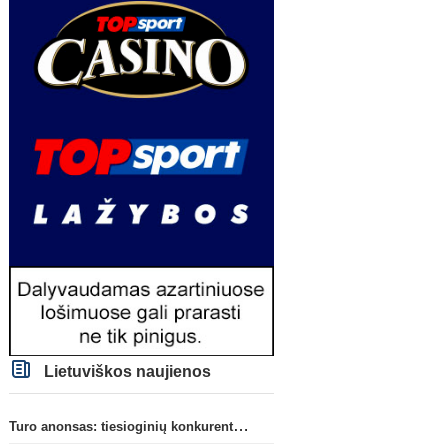
Lietuviškos naujienos
Turo anonsas: tiesioginių konkurentų dvikova Gargžduose