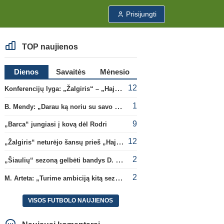
Prisijungti
TOP naujienos
Dienos
Savaitės
Mėnesio
12
Konferencijų lyga: „Žalgiris“ – „Hajduk“ (rungtynės tiesiogiai)
1
B. Mendy: „Darau ką noriu su savo pasaulio čempionato titulu“
9
„Barca“ jungiasi į kovą dėl Rodri
12
„Žalgiris“ neturėjo šansų prieš „Hajduk“
2
„Šiaulių“ sezoną gelbėti bandys D. Lastauskas
2
M. Arteta: „Turime ambiciją kitą sezoną kovoti dėl visų titulų“
VISOS FUTBOLO NAUJIENOS