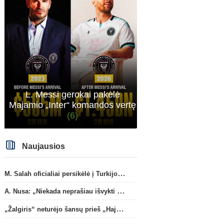
L. Messi gerokai pakėlė
Majamio „Inter“ komandos vertę
(6)
Naujausios
M. Salah oficialiai persikėlė į Turkijos ekipą „Trabzonspor“
A. Nusa: „Niekada neprašiau išvykti iš „RB Leipzig“ klubo“
„Žalgiris“ neturėjo šansų prieš „Hajduk“