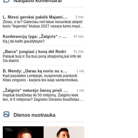
Naujausi komentarai
L. Messi gerokai pakėlė Majamio „Inter“ komandos vertę
2 min.
Zinau, o tu? Galeciau net labai nesunkiai atspet
kuris "legendu" klubas 2027 vasara tures maziau
finansiniu problemu :))
Konferencijų lyga: „Žalgiris“ – „Hajduk“ (rungtynės tiesiogiai)
47 min.
Ką į tai kaifo gaudytojas?
„Barca“ jungiasi į kovą dėl Rodri
51 min.
Palauk tuoj ir čia bus porą straipsnių,kai info iki
čia daeis!
B. Mendy: „Darau ką noriu su savo pasaulio čempionato titulu“
1 val.
Kad pazaides Lenkijoje, nusprende parduoti.
Kitas zingsnis - karjera tes kaip santechnikas.
„Žalgiris“ neturėjo šansų prieš „Hajduk“
1 val.
Hajduk biudžetas iki 50 milijonų. Žalgirio kiek
ten, 4-5 milijonai? Zagrebo Dinamo biudžetas iki
75 milijonų, beje. Su 4-5 milijonais prieš tokius
nepaloši. Čia jums ne Sakartvelas. Kol nebus
rimtų investuotojų, kurie suorganizuotų bent 15-
Dienos nuotrauka
20 milijonų biudžetus, prieš tokius klubus šansų
nebuvo ir nebus. Realu tik su Sakartvelais ir
islandais ir pan. tikėtis teigiamo rezultato.