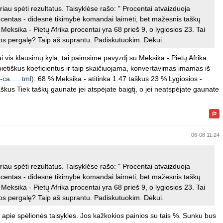
riau spėti rezultatus. Taisyklėse rašo: " Procentai atvaizduoja
ocentas - didesnė tikimybė komandai laimėti, bet mažesnis taškų
 Meksika - Pietų Afrika procentai yra 68 prieš 9, o lygiosios 23. Tai
rikos pergalę? Taip aš suprantu. Padiskutuokim. Dėkui.
i vis klausimų kyla, tai paimsime pavyzdį su Meksika - Pietų Afrika
ietiškus koeficientus ir taip skaičiuojama, konvertavimas imamas iš
a......tml):
68 % Meksika - atitinka 1.47 taškus 23 % Lygiosios -
taškus Tiek taškų gaunate jei atspėjate baigtį, o jei neatspėjate gaunate
06-08 11:24
riau spėti rezultatus. Taisyklėse rašo: " Procentai atvaizduoja
ocentas - didesnė tikimybė komandai laimėti, bet mažesnis taškų
 Meksika - Pietų Afrika procentai yra 68 prieš 9, o lygiosios 23. Tai
rikos pergalę? Taip aš suprantu. Padiskutuokim. Dėkui.
i apie spėlionės taisykles. Jos kažkokios painios su tais %. Sunku bus