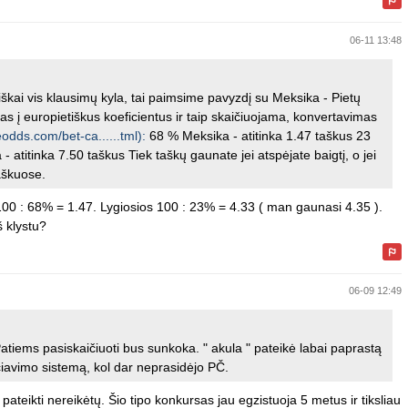
06-11 13:48
iškai vis klausimų kyla, tai paimsime pavyzdį su Meksika - Pietų
s į europietiškus koeficientus ir taip skaičiuojama, konvertavimas
odds.com/bet-ca......tml):
68 % Meksika - atitinka 1.47 taškus 23
 - atitinka 7.50 taškus Tiek taškų gaunate jei atspėjate baigtį, o jei
aškuose.
00 : 68% = 1.47. Lygiosios 100 : 23% = 4.33 ( man gaunasi 4.35 ).
š klystu?
06-09 12:49
atiems pasiskaičiuoti bus sunkoka. " akula " pateikė labai paprastą
ičiavimo sistemą, kol dar neprasidėjo PČ.
 pateikti nereikėtų. Šio tipo konkursas jau egzistuoja 5 metus ir tiksliau