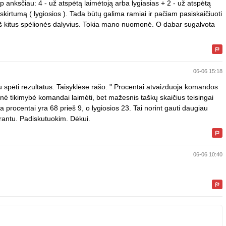
p anksčiau: 4 - už atspėtą laimėtoją arba lygiasias + 2 - už atspėtą
o skirtumą ( lygiosios ). Tada būtų galima ramiai ir pačiam pasiskaičiuoti
prieš kitus spėlionės dalyvius. Tokia mano nuomonė. O dabar sugalvota
06-06 15:18
au spėti rezultatus. Taisyklėse rašo: " Procentai atvaizduoja komandos
snė tikimybė komandai laimėti, bet mažesnis taškų skaičius teisingai
a procentai yra 68 prieš 9, o lygiosios 23. Tai norint gauti daugiau
prantu. Padiskutuokim. Dėkui.
06-06 10:40