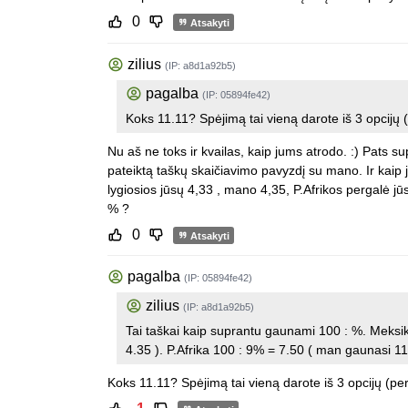
0
Atsakyti
zilius
(IP: a8d1a92b5)
pagalba
(IP: 05894fe42)
Koks 11.11? Spėjimą tai vieną darote iš 3 opcijų (
Nu aš ne toks ir kvailas, kaip jums atrodo. :) Pats sup
pateiktą taškų skaičiavimo pavyzdį su mano. Ir kaip ja
lygiosios jūsų 4,33 , mano 4,35, P.Afrikos pergalė j
% ?
0
Atsakyti
pagalba
(IP: 05894fe42)
zilius
(IP: a8d1a92b5)
Tai taškai kaip suprantu gaunami 100 : %. Meksi
4.35 ). P.Afrika 100 : 9% = 7.50 ( man gaunasi 11.
Koks 11.11? Spėjimą tai vieną darote iš 3 opcijų (per