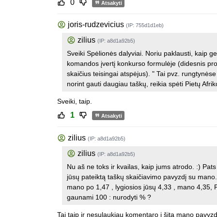
0
Atsakyti
joris-rudzevicius
(IP: 755d1d1eb)
zilius
(IP: a8d1a92b5)
Sveiki Spėlionės dalyviai. Noriu paklausti, kaip ge
komandos įvertį konkurso formulėje (didesnis pr
skaičius teisingai atspėjus). " Tai pvz. rungtynėse
norint gauti daugiau taškų, reikia spėti Pietų Af
Sveiki, taip.
1
Atsakyti
zilius
(IP: a8d1a92b5)
zilius
(IP: a8d1a92b5)
Nu aš ne toks ir kvailas, kaip jums atrodo. :) Pats 
jūsų pateiktą taškų skaičiavimo pavyzdį su mano. Ir
mano po 1,47 , lygiosios jūsų 4,33 , mano 4,35, 
gaunami 100 : nurodyti % ?
Tai taip ir nesulaukiau komentaro į šitą mano pavyzd