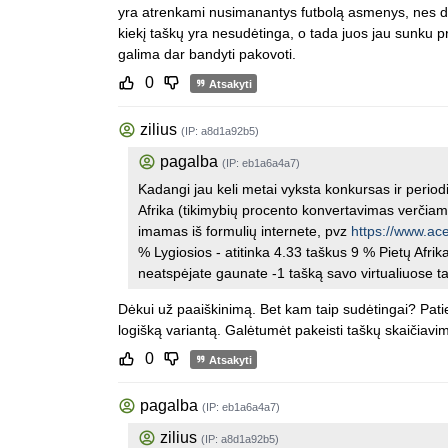
yra atrenkami nusimanantys futbolą asmenys, nes dau
kiekį taškų yra nesudėtinga, o tada juos jau sunku pri
galima dar bandyti pakovoti.
0
Atsakyti
zilius
(IP: a8d1a92b5)
pagalba
(IP: eb1a6a4a7)
Kadangi jau keli metai vyksta konkursas ir period
Afrika (tikimybių procento konvertavimas verčiama
imamas iš formulių internete, pvz
https://www.ace
% Lygiosios - atitinka 4.33 taškus 9 % Pietų Afrika
neatspėjate gaunate -1 tašką savo virtualiuose t
Dėkui už paaiškinimą. Bet kam taip sudėtingai? Patie
logišką variantą. Galėtumėt pakeisti taškų skaičiavi
0
Atsakyti
pagalba
(IP: eb1a6a4a7)
zilius
(IP: a8d1a92b5)