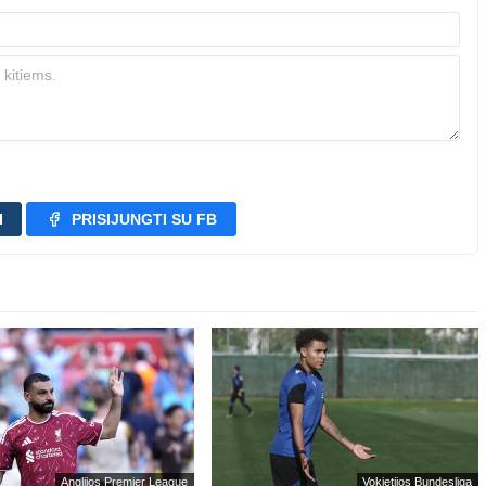
I
PRISIJUNGTI SU FB
Anglijos Premier League
Vokietijos Bundesliga