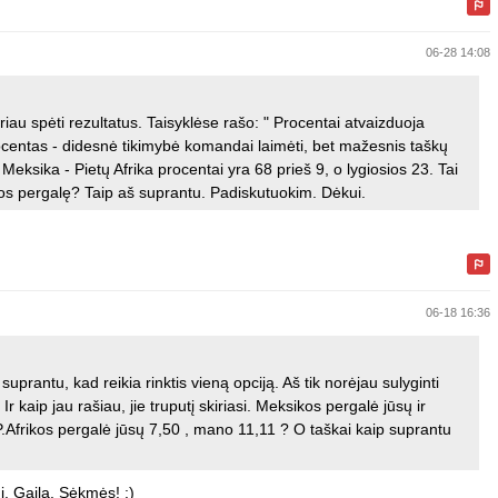
06-28 14:08
riau spėti rezultatus. Taisyklėse rašo: " Procentai atvaizduoja
ocentas - didesnė tikimybė komandai laimėti, bet mažesnis taškų
 Meksika - Pietų Afrika procentai yra 68 prieš 9, o lygiosios 23. Tai
rikos pergalę? Taip aš suprantu. Padiskutuokim. Dėkui.
06-18 16:36
suprantu, kad reikia rinktis vieną opciją. Aš tik norėjau sulyginti
 kaip jau rašiau, jie truputį skiriasi. Meksikos pergalė jūsų ir
P.Afrikos pergalė jūsų 7,50 , mano 11,11 ? O taškai kaip suprantu
į. Gaila. Sėkmės! :)