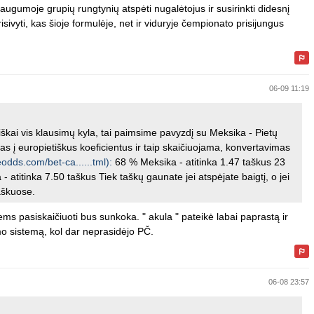
gumoje grupių rungtynių atspėti nugalėtojus ir susirinkti didesnį
sivyti, kas šioje formulėje, net ir viduryje čempionato prisijungus
06-09 11:19
iškai vis klausimų kyla, tai paimsime pavyzdį su Meksika - Pietų
s į europietiškus koeficientus ir taip skaičiuojama, konvertavimas
odds.com/bet-ca......tml):
68 % Meksika - atitinka 1.47 taškus 23
 - atitinka 7.50 taškus Tiek taškų gaunate jei atspėjate baigtį, o jei
aškuose.
ms pasiskaičiuoti bus sunkoka. " akula " pateikė labai paprastą ir
mo sistemą, kol dar neprasidėjo PČ.
06-08 23:57