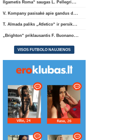
Ilgametis Roma“ saugas L. Pellegrini dar metams liks šiame klube
V. Kompany pasisakė apie gandus dėl M. Olise ateities „Bayern“ gretose
T. Almada paliks „Atletico“ ir persikels į legendinę Argentinos ekipą
„Brighton“ priklausantis F. Buonanotte karjerą pratęs Ispanijoje
VISOS FUTBOLO NAUJIENOS