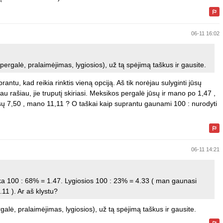
06-11 16:02
pergalė, pralaimėjimas, lygiosios), už tą spėjimą taškus ir gausite.
rantu, kad reikia rinktis vieną opciją. Aš tik norėjau sulyginti jūsų
u rašiau, jie truputį skiriasi. Meksikos pergalė jūsų ir mano po 1,47 ,
ūsų 7,50 , mano 11,11 ? O taškai kaip suprantu gaunami 100 : nurodyti
06-11 14:21
ka 100 : 68% = 1.47. Lygiosios 100 : 23% = 4.33 ( man gaunasi
11 ). Ar aš klystu?
galė, pralaimėjimas, lygiosios), už tą spėjimą taškus ir gausite.