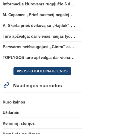
Informacija žiūrovams rugpjūčio 6 d. UEFA rungtynėms
M. Capanas: „Prieš pusmetį negalėjau net įsivaizduoti, kad žaisime prieš „Hajduk“
A. Skerla prieš dvikovą su „Hajduk“: „Tai kito kalibro komanda“
Turo apžvalga: dar vienas naujas lyderis
Persvaros neišsaugojusi „Gintra“ atrankos pusfinalyje nusileido Škotijos čempionėms
TOPLYGOS turo apžvalga: dar vienas naujas lyderis
VISOS FUTBOLO NAUJIENOS
Naudingos nuorodos
Kuro kainos
Uždarbis
Kelionių istorijos