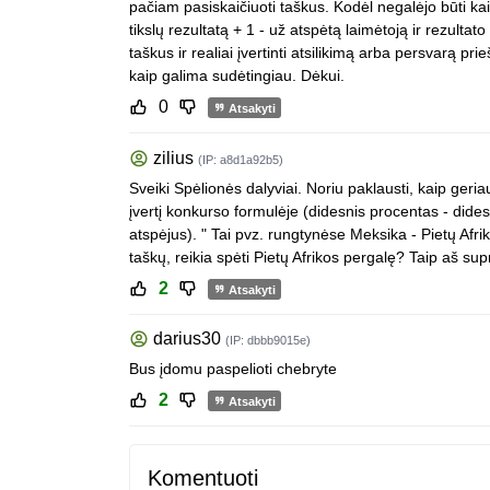
pačiam pasiskaičiuoti taškus. Kodėl negalėjo būti kai
tikslų rezultatą + 1 - už atspėtą laimėtoją ir rezultat
taškus ir realiai įvertinti atsilikimą arba persvarą 
kaip galima sudėtingiau. Dėkui.
0
Atsakyti
zilius
(IP: a8d1a92b5)
Sveiki Spėlionės dalyviai. Noriu paklausti, kaip geri
įvertį konkurso formulėje (didesnis procentas - dide
atspėjus). " Tai pvz. rungtynėse Meksika - Pietų Afrik
taškų, reikia spėti Pietų Afrikos pergalę? Taip aš su
2
Atsakyti
darius30
(IP: dbbb9015e)
Bus įdomu paspelioti chebryte
2
Atsakyti
Komentuoti