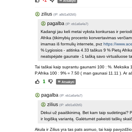
-1
Atsakyti
zilius
(IP: a8d1a92b5)
pagalba
(IP: eb1a6a4a7)
Kadangi jau keli metai vyksta konkursas ir period
Afrika (tikimybių procento konvertavimas verčiama
imamas iš formulių internete, pvz
https://www.ace
% Lygiosios - atitinka 4.33 taškus 9 % Pietų Afrika
neatspėjate gaunate -1 tašką savo virtualiuose t
Tai taškai kaip suprantu gaunami 100 : %. Meksika 1
P.Afrika 100 : 9% = 7.50 ( man gaunasi 11.11 ). Ar a
1
Atsakyti
pagalba
(IP: eb1a6a4a7)
zilius
(IP: a8d1a92b5)
Dėkui už paaiškinimą. Bet kam taip sudėtingai? P
ir logišką variantą. Galėtumėt pakeisti taškų ska
Akula ir Zilius yra tas pats asmuo, tai kaip pavyzdžio