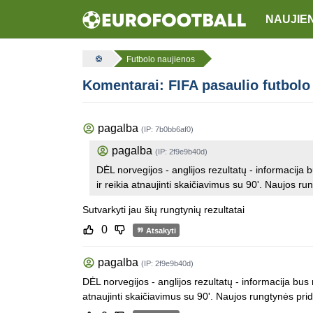
NAUJIE
Futbolo naujienos
Komentarai: FIFA pasaulio futbolo
pagalba
(IP: 7b0bb6af0)
pagalba
(IP: 2f9e9b40d)
DĖL norvegijos - anglijos rezultatų - informacija
ir reikia atnaujinti skaičiavimus su 90'. Naujos ru
Sutvarkyti jau šių rungtynių rezultatai
0
Atsakyti
pagalba
(IP: 2f9e9b40d)
DĖL norvegijos - anglijos rezultatų - informacija bus
atnaujinti skaičiavimus su 90'. Naujos rungtynės prid