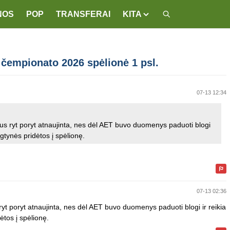
NOS
POP
TRANSFERAI
KITA
 čempionato 2026 spėlionė 1 psl.
07-13 12:34
 bus ryt poryt atnaujinta, nes dėl AET buvo duomenys paduoti blogi
ngtynės pridėtos į spėlionę.
07-13 02:36
 ryt poryt atnaujinta, nes dėl AET buvo duomenys paduoti blogi ir reikia
ėtos į spėlionę.