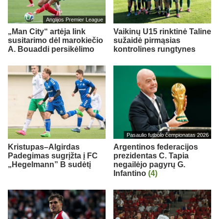
Anglijos Premier League
„Man City“ artėja link
Vaikinų U15 rinktinė Taline
susitarimo dėl marokiečio
sužaidė pirmąsias
A. Bouaddi persikėlimo
kontrolines rungtynes
Pasaulio futbolo čempionatas 2026
Kristupas–Algirdas
Argentinos federacijos
Padegimas sugrįžta į FC
prezidentas C. Tapia
„Hegelmann” B sudėtį
negailėjo pagyrų G.
Infantino
(4)