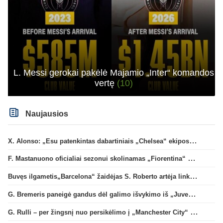
L. Messi gerokai pakėlė Majamio „Inter“ komandos
vertę
(10)
Naujausios
X. Alonso: „Esu patenkintas dabartiniais „Chelsea“ ekipos vartininkais“
F. Mastanuono oficialiai sezonui skolinamas „Fiorentina“ ekipai
Buvęs ilgametis„Barcelona“ žaidėjas S. Roberto artėja link persikėlimo į MLS
G. Bremeris paneigė gandus dėl galimo išvykimo iš „Juventus“ klubo
G. Rulli – per žingsnį nuo persikėlimo į „Manchester City“ klubą