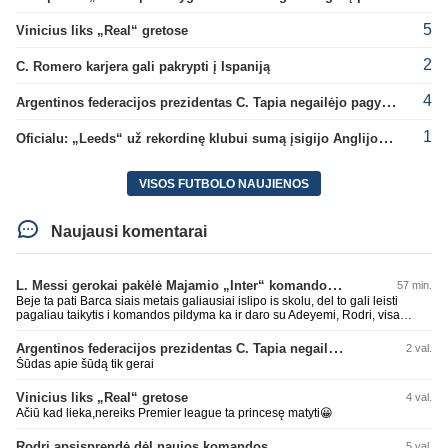
5
Vinicius liks „Real“ gretose
2
C. Romero karjera gali pakrypti į Ispaniją
4
Argentinos federacijos prezidentas C. Tapia negailėjo pagyrų G. Infantino
1
Oficialu: „Leeds“ už rekordinę klubui sumą įsigijo Anglijos rinktinės vartininką
VISOS FUTBOLO NAUJIENOS
Naujausi komentarai
L. Messi gerokai pakėlė Majamio „Inter“ komandos vertę
57 min.
Beje ta pati Barca siais metais galiausiai islipo is skolu, del to gali leisti
pagaliau taikytis i komandos pildyma ka ir daro su Adeyemi, Rodri, visa
Julian Alvarez saga.
Argentinos federacijos prezidentas C. Tapia negailėjo pagyrų G. Infantino
2 val.
Šūdas apie šūdą tik gerai
Vinicius liks „Real“ gretose
4 val.
Ačiū kad lieka,nereiks Premier league ta princesę matyti😀
Rodri apsisprendė dėl naujos komandos
5 val.