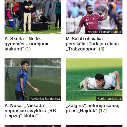
Anglijos Premier League
A. Skerla: „Ne tik
M. Salah oficialiai
gynėmės – norėjome
persikėlė į Turkijos ekipą
atakuoti“
(1)
„Trabzonspor“
(3)
Vokietijos Bundesliga
Konferencijų lyga
A. Nusa: „Niekada
„Žalgiris“ neturėjo šansų
neprašiau išvykti iš „RB
prieš „Hajduk“
(17)
Leipzig“ klubo“