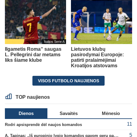
Italijos Serie A
Ilgametis Roma“ saugas
Lietuvos klubų
L. Pellegrini dar metams
pasirodymai Europoje:
liks šiame klube
patirti pralaimėjimai
Kroatijos atstovams
VISOS FUTBOLO NAUJIENOS
TOP naujienos
Dienos
Savaitės
Mėnesio
11
Rodri apsisprendė dėl naujos komandos
5
A. Tapinas: „Iš europinio lygio komandos gavom gerų pamokų“