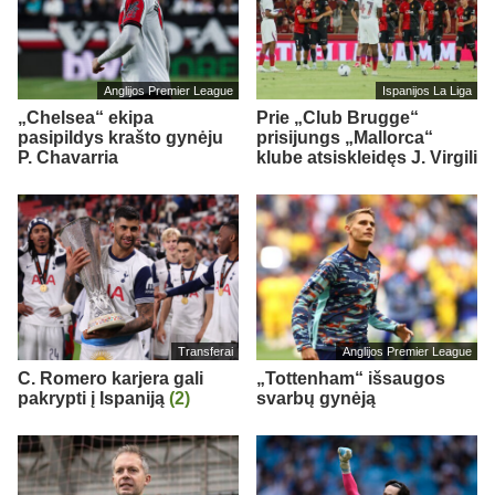
Anglijos Premier League
Ispanijos La Liga
„Chelsea“ ekipa
Prie „Club Brugge“
pasipildys krašto gynėju
prisijungs „Mallorca“
P. Chavarria
klube atsiskleidęs J. Virgili
Transferai
Anglijos Premier League
C. Romero karjera gali
„Tottenham“ išsaugos
pakrypti į Ispaniją
(2)
svarbų gynėją