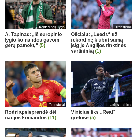
Konferencijų lyga
Transferai
A. Tapinas: „Iš europinio
Oficialu: „Leeds“ už
lygio komandos gavom
rekordinę klubui sumą
gerų pamokų“
(5)
įsigijo Anglijos rinktinės
vartininką
(1)
Transferai
Ispanijos La Liga
Rodri apsisprendė dėl
Vinicius liks „Real“
naujos komandos
(11)
gretose
(5)