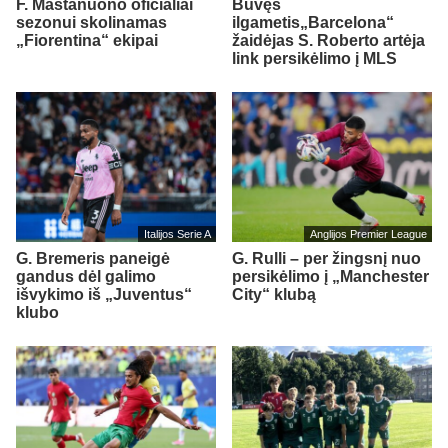
F. Mastanuono oficialiai
Buvęs
sezonui skolinamas
ilgametis„Barcelona“
„Fiorentina“ ekipai
žaidėjas S. Roberto artėja
link persikėlimo į MLS
Italijos Serie A
Anglijos Premier League
G. Bremeris paneigė
G. Rulli – per žingsnį nuo
gandus dėl galimo
persikėlimo į „Manchester
išvykimo iš „Juventus“
City“ klubą
klubo