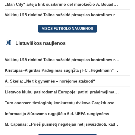
„Man City“ artėja link susitarimo dėl marokiečio A. Bouaddi persikėlimo
Vaikinų U15 rinktinė Taline sužaidė pirmąsias kontrolines rungtynes
VISOS FUTBOLO NAUJIENOS
Lietuviškos naujienos
Vaikinų U15 rinktinė Taline sužaidė pirmąsias kontrolines rungtynes
Kristupas–Algirdas Padegimas sugrįžta į FC „Hegelmann” B sudėtį
A. Skerla: „Ne tik gynėmės – norėjome atakuoti“
Lietuvos klubų pasirodymai Europoje: patirti pralaimėjimai Kroatijos atstovams
Turo anonsas: tiesioginių konkurentų dvikova Gargžduose
Informacija žiūrovams rugpjūčio 6 d. UEFA rungtynėms
M. Capanas: „Prieš pusmetį negalėjau net įsivaizduoti, kad žaisime prieš „Hajduk“