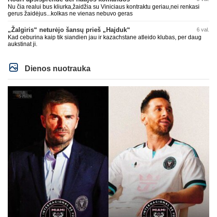
Nu čia realui bus kliurka,žaidžia su Viniciaus kontraktu geriau,nei renkasi
gerus žaidėjus...kolkas ne vienas nebuvo geras
„Žalgiris“ neturėjo šansų prieš „Hajduk“
6 val.
Kad ceburina kaip tik siandien jau ir kazachstane atleido klubas, per daug
aukstinat ji.
Dienos nuotrauka