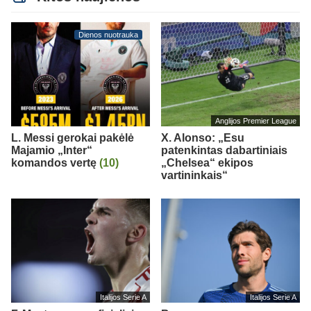
Dienos nuotrauka
Anglijos Premier League
L. Messi gerokai pakėlė
X. Alonso: „Esu
Majamio „Inter“
patenkintas dabartiniais
komandos vertę
(10)
„Chelsea“ ekipos
vartininkais“
Italijos Serie A
Italijos Serie A