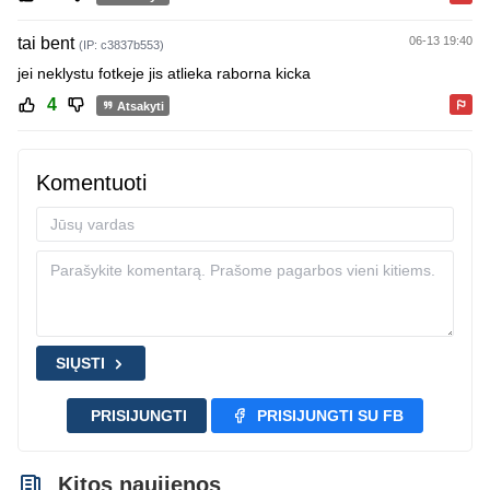
tai bent
06-13 19:40
(IP: c3837b553)
jei neklystu fotkeje jis atlieka raborna kicka
4
Atsakyti
Komentuoti
SIŲSTI
PRISIJUNGTI
PRISIJUNGTI SU FB
Kitos naujienos