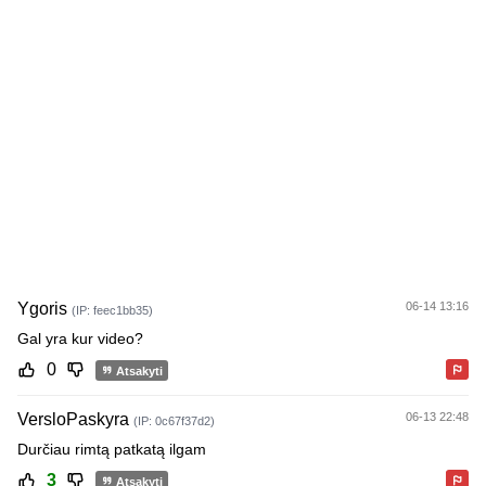
Ygoris
06-14 13:16
(IP: feec1bb35)
Gal yra kur video?
0
Atsakyti
VersloPaskyra
06-13 22:48
(IP: 0c67f37d2)
Durčiau rimtą patkatą ilgam
3
Atsakyti