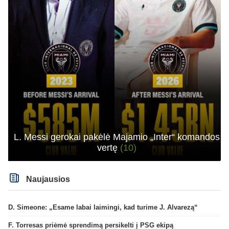
L. Messi gerokai pakėlė Majamio „Inter“ komandos
vertę
(10)
Naujausios
D. Simeone: „Esame labai laimingi, kad turime J. Alvarezą“
F. Torresas priėmė sprendimą persikelti į PSG ekipą