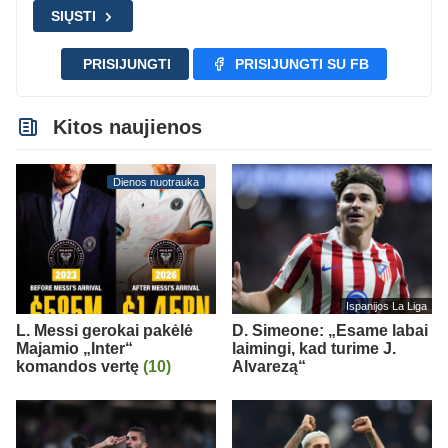
SIŲSTI
PRISIJUNGTI
PRISIJUNGTI SU FB
Kitos naujienos
Dienos nuotrauka
Ispanijos La Liga
L. Messi gerokai pakėlė
D. Simeone: „Esame labai
Majamio „Inter“
laimingi, kad turime J.
komandos vertę
(10)
Alvarezą“