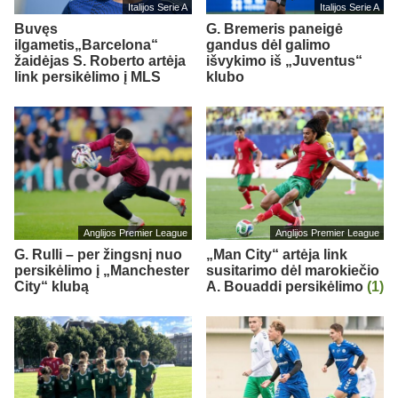
Italijos Serie A
Italijos Serie A
Buvęs
G. Bremeris paneigė
ilgametis„Barcelona“
gandus dėl galimo
žaidėjas S. Roberto artėja
išvykimo iš „Juventus“
link persikėlimo į MLS
klubo
Anglijos Premier League
Anglijos Premier League
G. Rulli – per žingsnį nuo
„Man City“ artėja link
persikėlimo į „Manchester
susitarimo dėl marokiečio
City“ klubą
A. Bouaddi persikėlimo
(1)