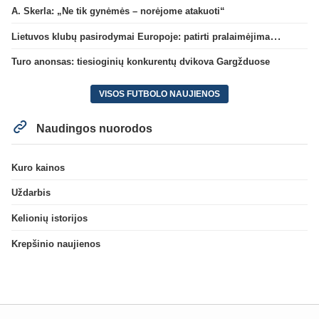
A. Skerla: „Ne tik gynėmės – norėjome atakuoti“
Lietuvos klubų pasirodymai Europoje: patirti pralaimėjimai Kroatijos atstovams
Turo anonsas: tiesioginių konkurentų dvikova Gargžduose
VISOS FUTBOLO NAUJIENOS
Naudingos nuorodos
Kuro kainos
Uždarbis
Kelionių istorijos
Krepšinio naujienos