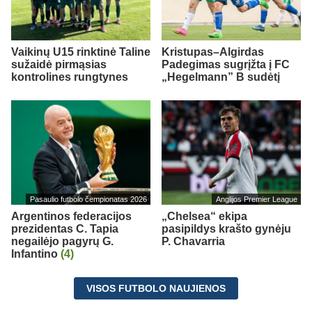
Vaikinų U15 rinktinė Taline
Kristupas–Algirdas
sužaidė pirmąsias
Padegimas sugrįžta į FC
kontrolines rungtynes
„Hegelmann” B sudėtį
Pasaulio futbolo čempionatas 2026
Anglijos Premier League
Argentinos federacijos
„Chelsea“ ekipa
prezidentas C. Tapia
pasipildys krašto gynėju
negailėjo pagyrų G.
P. Chavarria
Infantino
(4)
VISOS FUTBOLO NAUJIENOS