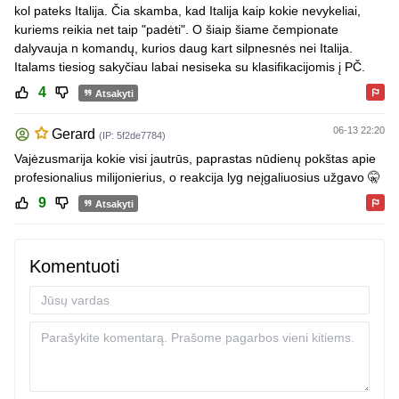
kol pateks Italija. Čia skamba, kad Italija kaip kokie nevykeliai,
kuriems reikia net taip "padėti". O šiaip šiame čempionate
dalyvauja n komandų, kurios daug kart silpnesnės nei Italija.
Italams tiesiog sakyčiau labai nesiseka su klasifikacijomis į PČ.
4
Atsakyti
06-13 22:20
Gerard
(IP: 5f2de7784)
Vajėzusmarija kokie visi jautrūs, paprastas nūdienų pokštas apie
profesionalius milijonierius, o reakcija lyg neįgaliuosius užgavo 🤫
9
Atsakyti
Komentuoti