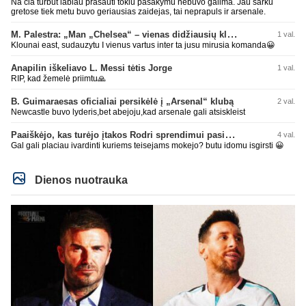
Na cia turbut labiau prasauti tokiu pasakymu nebuvo galima. Jau sarku
gretose tiek metu buvo geriausias zaidejas, tai neprapuls ir arsenale.
M. Palestra: „Man „Chelsea“ – vienas didžiausių klubų futbole“
1 val.
Klounai east, sudauzytu I vienus vartus inter ta jusu mirusia komanda😀
Anapilin iškeliavo L. Messi tėtis Jorge
1 val.
RIP, kad žemelė priimtu🙏
B. Guimaraesas oficialiai persikėlė į „Arsenal“ klubą
2 val.
Newcastle buvo lyderis,bet abejoju,kad arsenale gali atsiskleist
Paaiškėjo, kas turėjo įtakos Rodri sprendimui pasirinkti Barselonos pusę
4 val.
Gal gali placiau ivardinti kuriems teisejams mokejo? butu idomu isgirsti 😀
Dienos nuotrauka