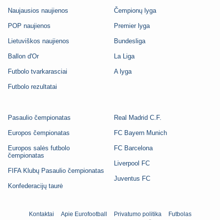
Naujausios naujienos
Čempionų lyga
POP naujienos
Premier lyga
Lietuviškos naujienos
Bundesliga
Ballon d'Or
La Liga
Futbolo tvarkarasciai
A lyga
Futbolo rezultatai
Pasaulio čempionatas
Real Madrid C.F.
Europos čempionatas
FC Bayern Munich
Europos salės futbolo
FC Barcelona
čempionatas
Liverpool FC
FIFA Klubų Pasaulio čempionatas
Juventus FC
Konfederacijų taurė
Kontaktai
Apie Eurofootball
Privatumo politika
Futbolas