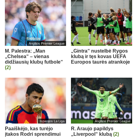
Anglijos Premier League
M. Palestra: „Man
„Gintra“ nustelbė Rygos
„Chelsea“ – vienas
klubą ir tęs kovas UEFA
didžiausių klubų futbole“
Europos taurės atrankoje
(2)
Ispanijos La Liga
Anglijos Premier League
Paaiškėjo, kas turėjo
R. Araujo papildys
įtakos Rodri sprendimui
„Liverpool“ klubą
(2)