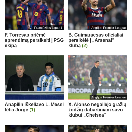
Prancūzijos Ligue 1
Anglijos Premier League
F. Torresas priėmė
B. Guimaraesas oficialiai
sprendimą persikelti į PSG
persikėlė į „Arsenal“
ekipą
klubą
(2)
Anglijos Premier League
Anapilin iškeliavo L. Messi
X. Alonso negailėjo gražių
tėtis Jorge
(1)
žodžių dabartiniam savo
klubui „Chelsea“