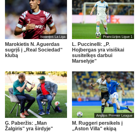
Ispanijos La Liga
Prancūzijos Ligue 1
Marokietis N. Aguerdas
L. Puccinelli: „P.
sugrįš į „Real Sociedad“
Hojbergas yra visiškai
klubą
susitelkęs darbui
Marselyje“
Anglijos Premier League
G. Paberžis: „Man
M. Ruggeri persikels į
Žalgiris“ yra širdyje“
„Aston Villa“ ekipą