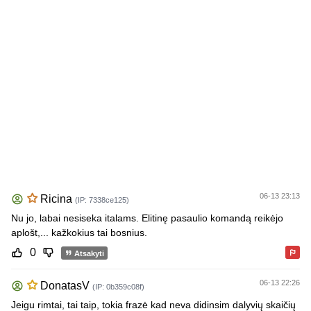
06-13 23:13
Ricina
(IP: 7338ce125)
Nu jo, labai nesiseka italams. Elitinę pasaulio komandą reikėjo
aplošt,... kažkokius tai bosnius.
0
Atsakyti
06-13 22:26
DonatasV
(IP: 0b359c08f)
Jeigu rimtai, tai taip, tokia frazė kad neva didinsim dalyvių skaičių