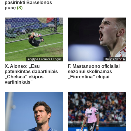
pasirinkti Barselonos
pusę
(8)
Anglijos Premier League
Italijos Serie A
X. Alonso: „Esu
F. Mastanuono oficialiai
patenkintas dabartiniais
sezonui skolinamas
„Chelsea“ ekipos
„Fiorentina“ ekipai
vartininkais“