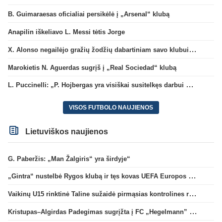
B. Guimaraesas oficialiai persikėlė į „Arsenal“ klubą
Anapilin iškeliavo L. Messi tėtis Jorge
X. Alonso negailėjo gražių žodžių dabartiniam savo klubui „Chelsea“
Marokietis N. Aguerdas sugrįš į „Real Sociedad“ klubą
L. Puccinelli: „P. Hojbergas yra visiškai susitelkęs darbui Marselyje“
VISOS FUTBOLO NAUJIENOS
Lietuviškos naujienos
G. Paberžis: „Man Žalgiris“ yra širdyje“
„Gintra“ nustelbė Rygos klubą ir tęs kovas UEFA Europos taurės atrankoje
Vaikinų U15 rinktinė Taline sužaidė pirmąsias kontrolines rungtynes
Kristupas–Algirdas Padegimas sugrįžta į FC „Hegelmann” B sudėtį