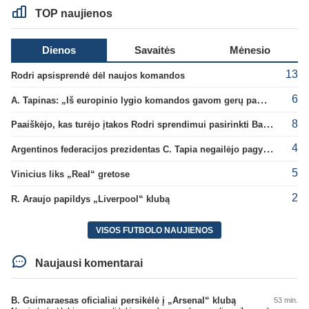
TOP naujienos
Dienos
Savaitės
Mėnesio
13
Rodri apsisprendė dėl naujos komandos
6
A. Tapinas: „Iš europinio lygio komandos gavom gerų pamokų“
8
Paaiškėjo, kas turėjo įtakos Rodri sprendimui pasirinkti Barselonos pusę
4
Argentinos federacijos prezidentas C. Tapia negailėjo pagyrų G. Infantino
5
Vinicius liks „Real“ gretose
2
R. Araujo papildys „Liverpool“ klubą
VISOS FUTBOLO NAUJIENOS
Naujausi komentarai
B. Guimaraesas oficialiai persikėlė į „Arsenal“ klubą
53 min.