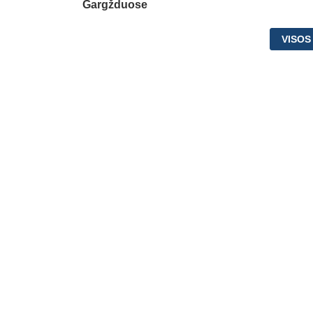
Gargžduose
VISOS