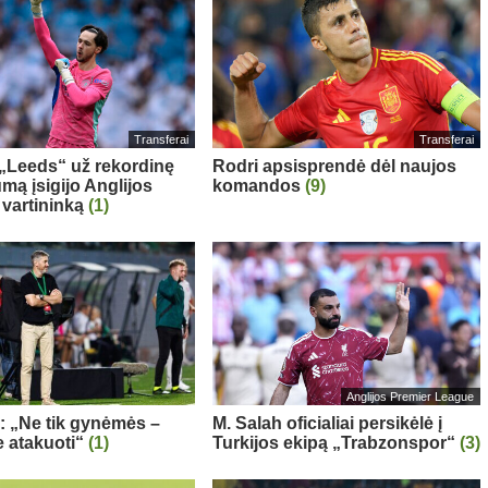
Transferai
Transferai
: „Leeds“ už rekordinę
Rodri apsisprendė dėl naujos
mą įsigijo Anglijos
komandos
(9)
 vartininką
(1)
Anglijos Premier League
a: „Ne tik gynėmės –
M. Salah oficialiai persikėlė į
 atakuoti“
(1)
Turkijos ekipą „Trabzonspor“
(3)