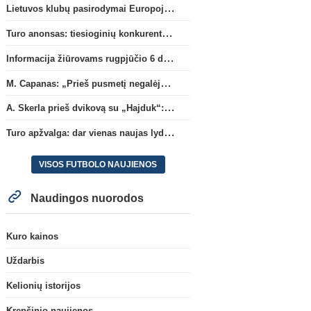
Lietuvos klubų pasirodymai Europoje: patirti pralaimėjimai Kroatijos atstovams
Turo anonsas: tiesioginių konkurentų dvikova Gargžduose
Informacija žiūrovams rugpjūčio 6 d. UEFA rungtynėms
M. Capanas: „Prieš pusmetį negalėjau net įsivaizduoti, kad žaisime prieš „Hajduk“
A. Skerla prieš dvikovą su „Hajduk“: „Tai kito kalibro komanda“
Turo apžvalga: dar vienas naujas lyderis
VISOS FUTBOLO NAUJIENOS
Naudingos nuorodos
Kuro kainos
Uždarbis
Kelionių istorijos
Krepšinio naujienos