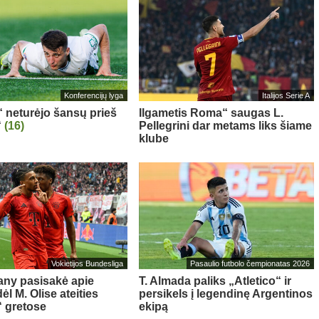
Konferencijų lyga
Italijos Serie A
“ neturėjo šansų prieš
Ilgametis Roma“ saugas L.
“
(16)
Pellegrini dar metams liks šiame
klube
Vokietijos Bundesliga
Pasaulio futbolo čempionatas 2026
ny pasisakė apie
T. Almada paliks „Atletico“ ir
l M. Olise ateities
persikels į legendinę Argentinos
 gretose
ekipą