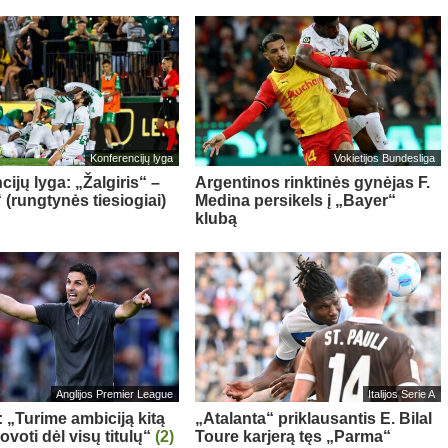
Konferencijų lyga
Vokietijos Bundesliga
ijų lyga: „Žalgiris“ –
Argentinos rinktinės gynėjas F.
 (rungtynės tiesiogiai)
Medina persikels į „Bayer“
klubą
Anglijos Premier League
Italijos Serie A
: „Turime ambiciją kitą
„Atalanta“ priklausantis E. Bilal
voti dėl visų titulų“
(2)
Toure karjerą tęs „Parma“