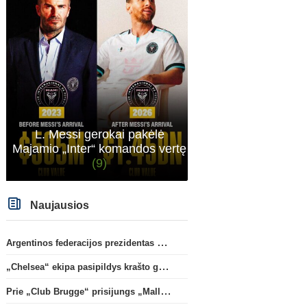
L. Messi gerokai pakėlė
Majamio „Inter“ komandos vertę
(9)
Naujausios
Argentinos federacijos prezidentas C. Tapia negailėjo pagyrų G. Infantino
„Chelsea“ ekipa pasipildys krašto gynėju P. Chavarria
Prie „Club Brugge“ prisijungs „Mallorca“ klube atsiskleidęs J. Virgili