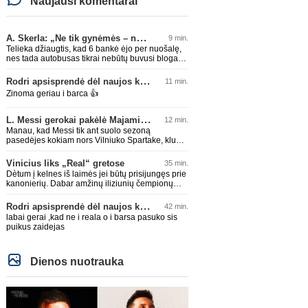
Naujausi komentarai
A. Skerla: „Ne tik gynėmės – norėjome atakuoti“
9 min.
Telieka džiaugtis, kad 6 bankė ėjo per nuošalę,
nes tada autobusas tikrai nebūtų buvusi bloga
idėja, kokią Skerla čia bando nupiešt
Rodri apsisprendė dėl naujos komandos
11 min.
Zinoma geriau i barca 👍
L. Messi gerokai pakėlė Majamio „Inter“ komandos vertę
12 min.
Manau, kad Messi tik ant suolo sezoną
pasedėjes kokiam nors Vilniuko Spartake, klubo
vertę švysteltų iki 200 lemų minimum.
Vinicius liks „Real“ gretose
35 min.
Dètum į kelnes iš laimės jei būtų prisijungęs prie
kanonierių. Dabar amžinų iliziunių čempionų
palaikytojai, tiek ir gali pasidžiaugti. Londonas
mèlynas bus vis tiek :)
Rodri apsisprendė dėl naujos komandos
42 min.
labai gerai ,kad ne i reala o i barsa pasuko sis
puikus zaidejas
Dienos nuotrauka