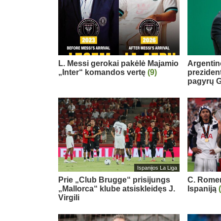
L. Messi gerokai pakėlė Majamio
Argentin
„Inter“ komandos vertę
(9)
preziden
pagyrų G
Ispanijos La Liga
Prie „Club Brugge“ prisijungs
C. Romero
„Mallorca“ klube atsiskleidęs J.
Ispaniją
Virgili