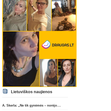
Lietuviškos naujienos
A. Skerla: „Ne tik gynėmės – norėjome atakuoti“