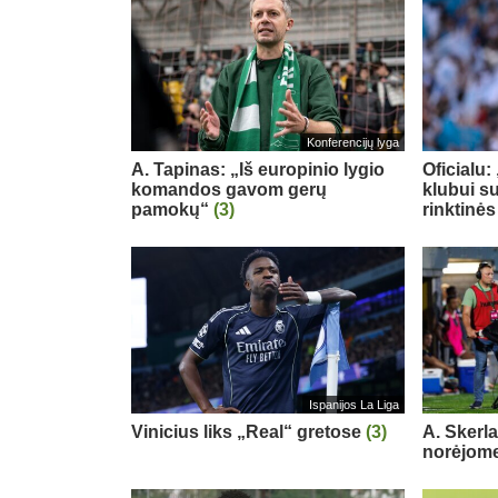
Konferencijų lyga
A. Tapinas: „Iš europinio lygio
Oficialu
komandos gavom gerų
klubui su
pamokų“
(3)
rinktinės
Ispanijos La Liga
Vinicius liks „Real“ gretose
(3)
A. Skerl
norėjome