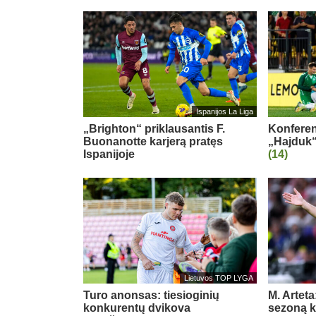
Ispanijos La Liga
„Brighton“ priklausantis F.
Konferenc
Buonanotte karjerą pratęs
„Hajduk“
Ispanijoje
(14)
Lietuvos TOP LYGA
Turo anonsas: tiesioginių
M. Arteta
konkurentų dvikova
sezoną ko