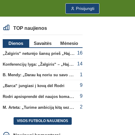
Prisijungti
TOP naujienos
Dienos
Savaitės
Mėnesio
16
„Žalgiris“ neturėjo šansų prieš „Hajduk“
14
Konferencijų lyga: „Žalgiris“ – „Hajduk“ (rungtynės tiesiogiai)
1
B. Mendy: „Darau ką noriu su savo pasaulio čempionato titulu“
9
„Barca“ jungiasi į kovą dėl Rodri
9
Rodri apsisprendė dėl naujos komandos
2
M. Arteta: „Turime ambiciją kitą sezoną kovoti dėl visų titulų“
VISOS FUTBOLO NAUJIENOS