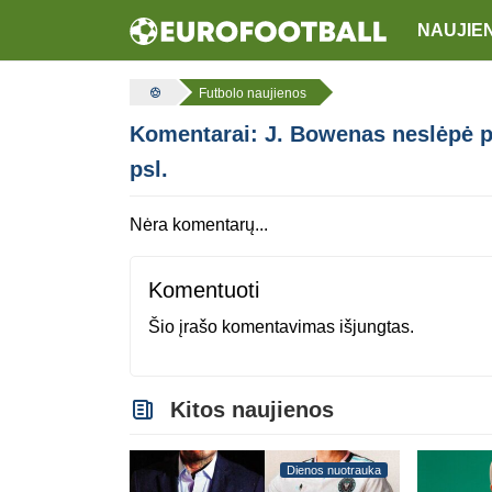
NAUJIE
Futbolo naujienos
Komentarai: J. Bowenas neslėpė pa
psl.
Nėra komentarų...
Komentuoti
Šio įrašo komentavimas išjungtas.
Kitos naujienos
Dienos nuotrauka