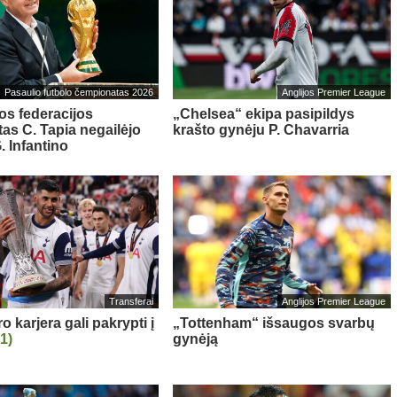
Pasaulio futbolo čempionatas 2026
Anglijos Premier League
os federacijos
„Chelsea“ ekipa pasipildys
tas C. Tapia negailėjo
krašto gynėju P. Chavarria
. Infantino
Transferai
Anglijos Premier League
 karjera gali pakrypti į
„Tottenham“ išsaugos svarbų
(1)
gynėją