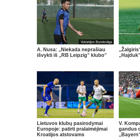
Vokietijos Bundesliga
A. Nusa: „Niekada neprašiau
„Žalgiris
išvykti iš „RB Leipzig“ klubo“
„Hajduk
Lietuvos klubų pasirodymai
V. Kompa
Europoje: patirti pralaimėjimai
gandus dė
Kroatijos atstovams
„Bayern“