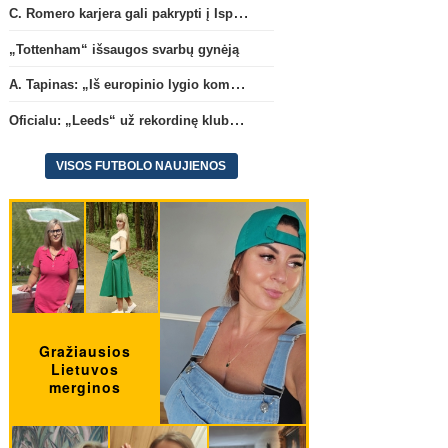
C. Romero karjera gali pakrypti į Ispaniją
„Tottenham“ išsaugos svarbų gynėją
A. Tapinas: „Iš europinio lygio komandos gavom gerų pamokų“
Oficialu: „Leeds“ už rekordinę klubui sumą įsigijo Anglijos rinktinės vartininką
VISOS FUTBOLO NAUJIENOS