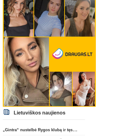
Lietuviškos naujienos
„Gintra“ nustelbė Rygos klubą ir tęs kovas UEFA Europos taurės atrankoje