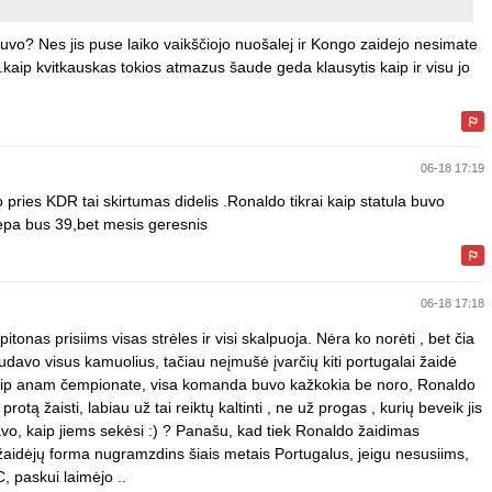
uvo? Nes jis puse laiko vaikščiojo nuošalej ir Kongo zaidejo nesimate
ts..kaip kvitkauskas tokios atmazus šaude geda klausytis kaip ir visu jo
06-18 17:19
o pries KDR tai skirtumas didelis .Ronaldo tikrai kaip statula buvo
iepa bus 39,bet mesis geresnis
06-18 17:18
pitonas prisiims visas strėles ir visi skalpuoja. Nėra ko norėti , bet čia
udavo visus kamuolius, tačiau neįmušė įvarčių kiti portugalai žaidė
kaip anam čempionate, visa komanda buvo kažkokia be noro, Ronaldo
otą žaisti, labiau už tai reiktų kaltinti , ne už progas , kurių beveik jis
ravo, kaip jiems sekėsi :) ? Panašu, kad tiek Ronaldo žaidimas
žaidėjų forma nugramzdins šiais metais Portugalus, jeigu nesusiims,
, paskui laimėjo ..