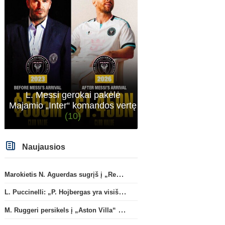
L. Messi gerokai pakėlė
Majamio „Inter“ komandos vertę
(10)
Naujausios
Marokietis N. Aguerdas sugrįš į „Real Sociedad“ klubą
L. Puccinelli: „P. Hojbergas yra visiškai susitelkęs darbui Marselyje“
M. Ruggeri persikels į „Aston Villa“ ekipą