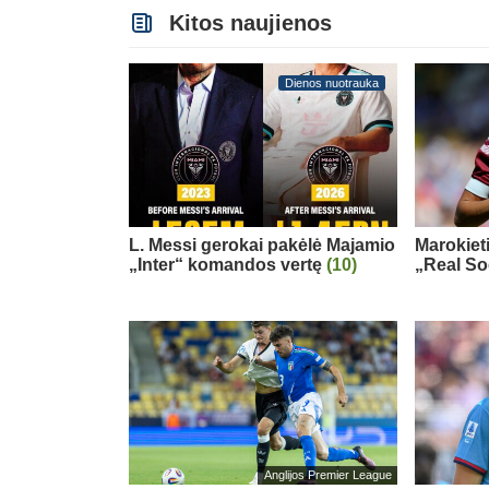
Kitos naujienos
Dienos nuotrauka
L. Messi gerokai pakėlė Majamio
Marokiet
„Inter“ komandos vertę
(10)
„Real So
Anglijos Premier League