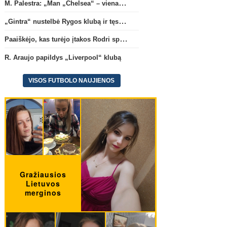
M. Palestra: „Man „Chelsea“ – vienas didžiausių klubų futbole“
„Gintra“ nustelbė Rygos klubą ir tęs kovas UEFA Europos taurės atrankoje
Paaiškėjo, kas turėjo įtakos Rodri sprendimui pasirinkti Barselonos pusę
R. Araujo papildys „Liverpool“ klubą
VISOS FUTBOLO NAUJIENOS