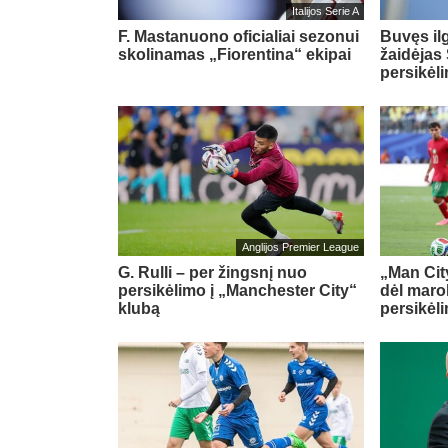
Italijos Serie A
F. Mastanuono oficialiai sezonui
Buvęs il
skolinamas „Fiorentina“ ekipai
žaidėjas 
persikėl
Anglijos Premier League
G. Rulli – per žingsnį nuo
„Man City
persikėlimo į „Manchester City“
dėl maro
klubą
persikėl