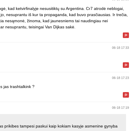
ngė, kad ketvirfinalyje nesusitiktų su Argentina. Cr7 atrodė neblogai,
 jo, nesuprantu iš kur ta propaganda, kad buvo prasčiausias. Ir trečia,
okia nesąmonė, žinoma, kad jaunesniems tai naudingiau nei
s dar nesuprantu, teisingai Van Dijkas sakė.
06-18 17:33
06-18 17:23
s jas trashtalkink ?
06-18 17:19
as prikibes tampesi paskui kaip kokiam kasyje asmenine gynyba