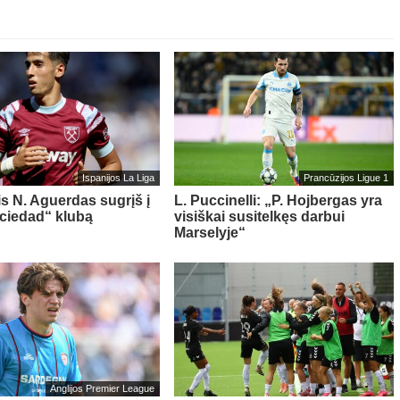
Ispanijos La Liga
Prancūzijos Ligue 1
is N. Aguerdas sugrįš į
L. Puccinelli: „P. Hojbergas yra
ciedad“ klubą
visiškai susitelkęs darbui
Marselyje“
Anglijos Premier League