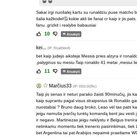
😀 😀
Sakai irgi nuošalej kartu su runaldziu puse matcho b
šalia kažkodel🤔 kokie akli tie fanai cr kaip ir jis pa
fanu..grizkit i realybe babausiai
10
Atsakyti
kei...
(IP: f31a83dc8)
bet kaip judejo aiksteje Messis pries alzyra ir ronald
,palyginus su mesiu.Taip ronaldo 41 metai ,mesiui l
11
Atsakyti
Marčius33
(IP: 032c1635c)
Taip jis senas ir neturi parako žaisti 90minučių, jis ka
kaip suprantu pagal visus straipsnius tik Ronaldo ga
nuostabiai ? Bruno daug broko, Leao vėl tas pats 
jeigu nemuša įvarčių turėtų komandą bent jau vesti į pr
ir negavo. Martinezas jeigu neklystu ir Belgus treni
netinkamu momentu tiek trenerio pasirinkimas, tiek 
bet Argentina tai pat Arabijos nepaimė praeitame WC