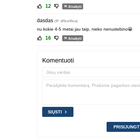
12
Atsakyti
dasdas
(IP: df3ce45ca)
nu kokie 4-5 metai jau taip, nieko nenustebino😀
16
Atsakyti
Komentuoti
SIŲSTI
PRISIJUNGT