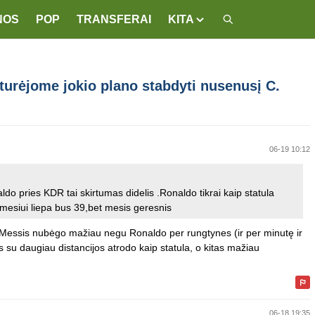
NOS
POP
TRANSFERAI
KITA
urėjome jokio plano stabdyti nusenusį C.
06-19 10:12
aldo pries KDR tai skirtumas didelis .Ronaldo tikrai kaip statula
mesiui liepa bus 39,bet mesis geresnis
, tai Messis nubėgo mažiau negu Ronaldo per rungtynes (ir per minutę ir
 su daugiau distancijos atrodo kaip statula, o kitas mažiau
06-18 19:35