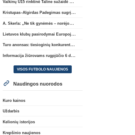
Vaikinų U15 rinktinė Taline sužaidė pirmąsias kontrolines rungtynes
Kristupas–Algirdas Padegimas sugrįžta į FC „Hegelmann” B sudėtį
A. Skerla: „Ne tik gynėmės – norėjome atakuoti“
Lietuvos klubų pasirodymai Europoje: patirti pralaimėjimai Kroatijos atstovams
Turo anonsas: tiesioginių konkurentų dvikova Gargžduose
Informacija žiūrovams rugpjūčio 6 d. UEFA rungtynėms
VISOS FUTBOLO NAUJIENOS
Naudingos nuorodos
Kuro kainos
Uždarbis
Kelionių istorijos
Krepšinio naujienos