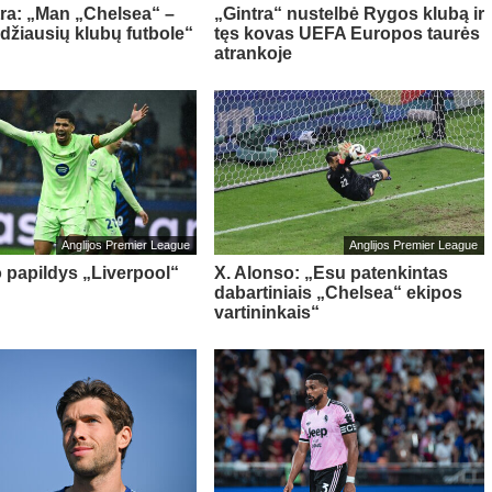
tra: „Man „Chelsea“ –
„Gintra“ nustelbė Rygos klubą ir
idžiausių klubų futbole“
tęs kovas UEFA Europos taurės
atrankoje
Anglijos Premier League
Anglijos Premier League
o papildys „Liverpool“
X. Alonso: „Esu patenkintas
dabartiniais „Chelsea“ ekipos
vartininkais“