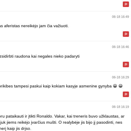
06-18 16:49
 aferistas nereikėjo jam čia važiuoti.
06-18 16:46
zsidirbti raudona kai negales nieko padaryti
06-18 16:29
prikibes tampesi paskui kaip kokiam kasyje asmenine gynyba 😀 😀
06-18 16:19
pataikauti ir įtikti Ronaldo. Vakar, kai treneris buvo užklaustas, ar
uk jiems reikėjo įvarčius mušti. O realybėje jis bijo jį pasodinti, nes
rį kaip jis drįso.