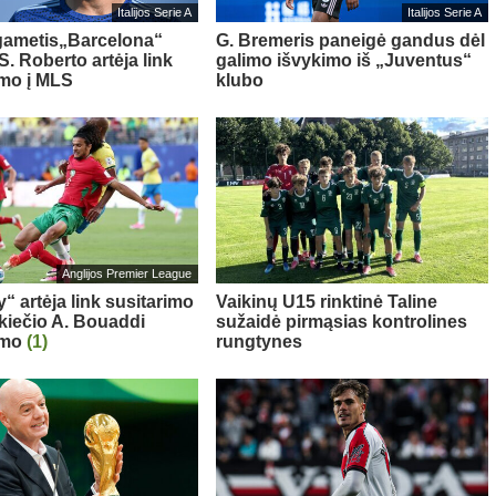
Italijos Serie A
Italijos Serie A
gametis„Barcelona“
G. Bremeris paneigė gandus dėl
S. Roberto artėja link
galimo išvykimo iš „Juventus“
imo į MLS
klubo
Anglijos Premier League
“ artėja link susitarimo
Vaikinų U15 rinktinė Taline
kiečio A. Bouaddi
sužaidė pirmąsias kontrolines
imo
(1)
rungtynes