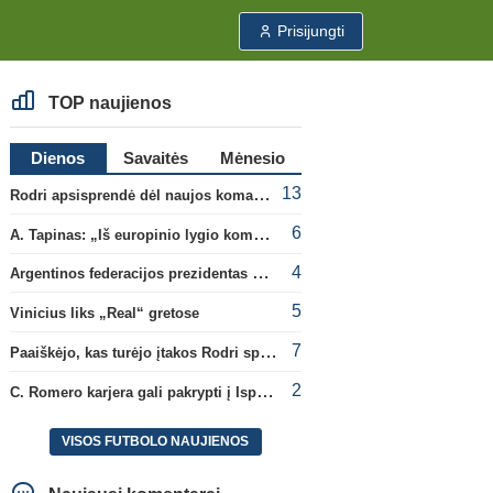
Prisijungti
TOP naujienos
Dienos
Savaitės
Mėnesio
13
Rodri apsisprendė dėl naujos komandos
6
A. Tapinas: „Iš europinio lygio komandos gavom gerų pamokų“
4
Argentinos federacijos prezidentas C. Tapia negailėjo pagyrų G. Infantino
5
Vinicius liks „Real“ gretose
7
Paaiškėjo, kas turėjo įtakos Rodri sprendimui pasirinkti Barselonos pusę
2
C. Romero karjera gali pakrypti į Ispaniją
VISOS FUTBOLO NAUJIENOS