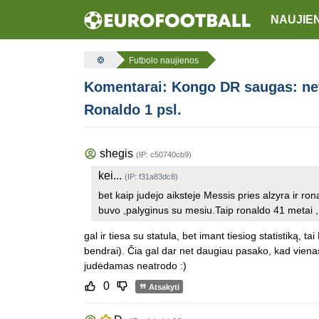
NAUJIE
Futbolo naujienos
Komentarai: Kongo DR saugas: net
Ronaldo 1 psl.
shegis
(IP: c50740cb9)
kei...
(IP: f31a83dc8)
bet kaip judejo aiksteje Messis pries alzyra ir ron
buvo ,palyginus su mesiu.Taip ronaldo 41 metai ,
gal ir tiesa su statula, bet imant tiesiog statistiką
bendrai). Čia gal dar net daugiau pasako, kad vienas
judėdamas neatrodo :)
0
Atsakyti