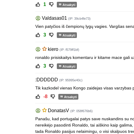
1
Atsakyti
Valdasas01
(IP: 39cb4fe73)
Vien patyčios iš čempionų lygų vagies. Vargšas senas
3
Atsakyti
kiero
(IP: f579ff1bf)
ronaldo prisiskaitys komentaru ir kitame mace gali u
3
Atsakyti
:DDDDDD
(IP: 95995e40c)
Tik kazkodel vienas Kongo zaidejas visas varzybas 
-8
Atsakyti
DonatasV
(IP: 058f676b6)
Panašu, kad portugalai patys save nuskandins su noru 
nereikėjo pasodinti Ronaldo, tai aiškino kaip galima, j
tada Ronaldo pasijus nelaimingu, o visi skalpuos trene