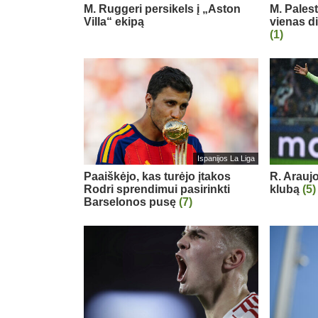
M. Ruggeri persikels į „Aston
M. Pales
Villa“ ekipą
vienas d
(1)
Ispanijos La Liga
Paaiškėjo, kas turėjo įtakos
R. Arauj
Rodri sprendimui pasirinkti
klubą
(5)
Barselonos pusę
(7)