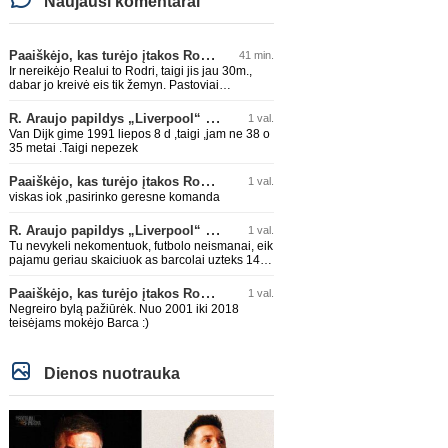
Naujausi komentarai
Paaiškėjo, kas turėjo įtakos Rodri sprendimui pasirinkti Barselonos pusę
41 min.
Ir nereikėjo Realui to Rodri, taigi jis jau 30m.,
dabar jo kreivė eis tik žemyn. Pastoviai
traumuojasi paskutiniu metu. Dabar gi vėl
darysis nugaros operaciją, tai kada grįš į aikštę?
R. Araujo papildys „Liverpool“ klubą
1 val.
Po pusės metų? Ne ne ačiū. Viskas gerai, Real
Van Dijk gime 1991 liepos 8 d ,taigi ,jam ne 38 o
turi ir geresnių opcijų, Mauras viską sustatys į
35 metai .Taigi nepezek
vietas. Jeigu jis iš tikro būtų buvęs reikalingas,
Perezas būtų ir pasiėmęs seniai. Beja ir ManCity,
Paaiškėjo, kas turėjo įtakos Rodri sprendimui pasirinkti Barselonos pusę
1 val.
ne šiaip sau paleidžia jį. Sėkmės jam Barcoje,
galės su savo korešais iš rinktinės kartu pažaisti
viskas iok ,pasirinko geresne komanda
karjeros saulėlydyje.
R. Araujo papildys „Liverpool“ klubą
1 val.
Tu nevykeli nekomentuok, futbolo neismanai, eik
pajamu geriau skaiciuok as barcolai uzteks 140
lemu🤣🤣🤣
Paaiškėjo, kas turėjo įtakos Rodri sprendimui pasirinkti Barselonos pusę
1 val.
Negreiro bylą pažiūrėk. Nuo 2001 iki 2018
teisėjams mokėjo Barca :)
Dienos nuotrauka