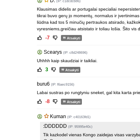
D.
(IP: c1dcdcb86)
Klausimas didelis ar portugalai specialiai nepersiste
tikrai buvo gerų jo momentų, normalus ir įvertinimas
liūdna kad tos 5 minučių pertraukos atsirado, kažk
vyresniems,greičiau atsistato ir toliau lošia. Šito vi
-7
Atsakyti
Scearys
(IP: c8d248696)
Uhhhh kaip skaudziai ir taikliai.
3
Atsakyti
buru6
(IP: f6aec9156)
Labai sustras po rungtyniu sneket, gal kita karta prie
-8
Atsakyti
Kuman
(IP: c40163fd1)
:DDDDDD
(IP: 95995e40c)
Tik kazkodel vienas Kongo zaidejas visas varzyb