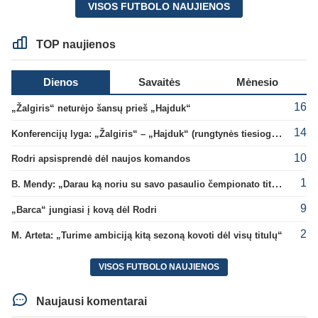
VISOS FUTBOLO NAUJIENOS
TOP naujienos
Dienos
Savaitės
Mėnesio
16
„Žalgiris“ neturėjo šansų prieš „Hajduk“
14
Konferencijų lyga: „Žalgiris“ – „Hajduk“ (rungtynės tiesiogiai)
10
Rodri apsisprendė dėl naujos komandos
1
B. Mendy: „Darau ką noriu su savo pasaulio čempionato titulu“
9
„Barca“ jungiasi į kovą dėl Rodri
2
M. Arteta: „Turime ambiciją kitą sezoną kovoti dėl visų titulų“
VISOS FUTBOLO NAUJIENOS
Naujausi komentarai