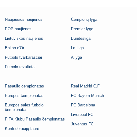
Naujausios naujienos
Čempionų lyga
POP naujienos
Premier lyga
Lietuviškos naujienos
Bundesliga
Ballon d'Or
La Liga
Futbolo tvarkarasciai
A lyga
Futbolo rezultatai
Pasaulio čempionatas
Real Madrid C.F.
Europos čempionatas
FC Bayern Munich
Europos salės futbolo
FC Barcelona
čempionatas
Liverpool FC
FIFA Klubų Pasaulio čempionatas
Juventus FC
Konfederacijų taurė