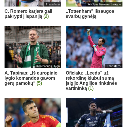
Transferai
Anglijos Premier League
C. Romero karjera gali
„Tottenham“ išsaugos
pakrypti į Ispaniją
(2)
svarbų gynėją
Konferencijų lyga
Transferai
A. Tapinas: „Iš europinio
Oficialu: „Leeds“ už
lygio komandos gavom
rekordinę klubui sumą
gerų pamokų“
(5)
įsigijo Anglijos rinktinės
vartininką
(1)