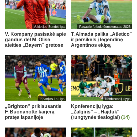
Vokietijos Bundesliga
Pasaulio futbolo čempionatas 2026
V. Kompany pasisakė apie
T. Almada paliks „Atletico“
gandus dėl M. Olise
ir persikels į legendinę
ateities „Bayern“ gretose
Argentinos ekipą
Ispanijos La Liga
Konferencijų lyga
„Brighton“ priklausantis
Konferencijų lyga:
F. Buonanotte karjerą
„Žalgiris“ – „Hajduk“
pratęs Ispanijoje
(rungtynės tiesiogiai)
(14)