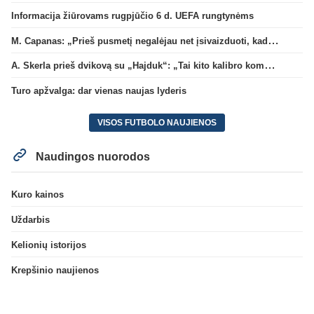
Informacija žiūrovams rugpjūčio 6 d. UEFA rungtynėms
M. Capanas: „Prieš pusmetį negalėjau net įsivaizduoti, kad žaisime prieš „Hajduk“
A. Skerla prieš dvikovą su „Hajduk“: „Tai kito kalibro komanda“
Turo apžvalga: dar vienas naujas lyderis
VISOS FUTBOLO NAUJIENOS
Naudingos nuorodos
Kuro kainos
Uždarbis
Kelionių istorijos
Krepšinio naujienos