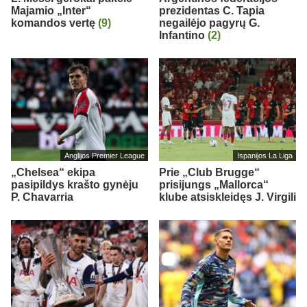
Majamio „Inter“
prezidentas C. Tapia
komandos vertę
(9)
negailėjo pagyrų G.
Infantino
(2)
Anglijos Premier League
Ispanijos La Liga
„Chelsea“ ekipa
Prie „Club Brugge“
pasipildys krašto gynėju
prisijungs „Mallorca“
P. Chavarria
klube atsiskleidęs J. Virgili