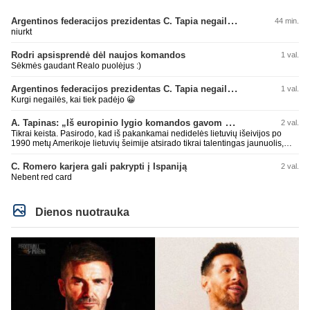
Argentinos federacijos prezidentas C. Tapia negailėjo pagyrų G. Infantino
44 min.
niurkt
Rodri apsisprendė dėl naujos komandos
1 val.
Sėkmės gaudant Realo puolėjus :)
Argentinos federacijos prezidentas C. Tapia negailėjo pagyrų G. Infantino
1 val.
Kurgi negailės, kai tiek padėjo 😀
A. Tapinas: „Iš europinio lygio komandos gavom gerų pamokų“
2 val.
Tikrai keista. Pasirodo, kad iš pakankamai nedidelės lietuvių išeivijos po
1990 metų Amerikoje lietuvių šeimije atsirado tikrai talentingas jaunuolis,
mokantis apsivesti abejomis kojomis, mokantis visokiausių ’fintų’, stiprus
fiziškai, kurio nepastumsi kaip Golubicko, t. y. gerai išsilaikantis ant kojų
C. Romero karjera gali pakrypti į Ispaniją
2 val.
kovoje, dar ir antrame aukšte neblogai atrodantis, greitai priimantis
Nebent red card
dažniausiai teisingus sprendimus, ir dar turintis neblogą greitį. O Lietuvoje
net tokie talentai ’uždera’ gal kartą per dešimtmetį ar du. Bet iš 1-2
aukštesnio lygio žaidėjų rimtos rinktinės nesulipdysi...
Dienos nuotrauka