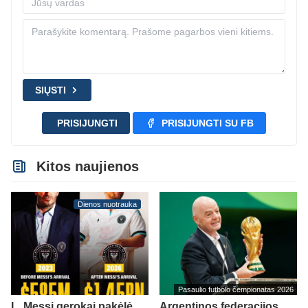
SIŲSTI
PRISIJUNGTI
PRISIJUNGTI SU FB
Kitos naujienos
Dienos nuotrauka
Pasaulio futbolo čempionatas 2026
L. Messi gerokai pakėlė
Argentinos federacijos