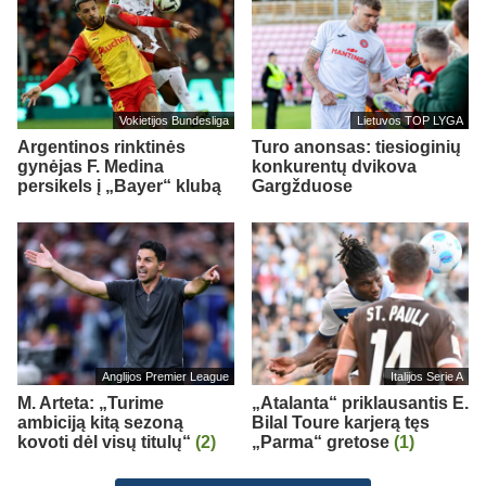
Vokietijos Bundesliga
Lietuvos TOP LYGA
Argentinos rinktinės
Turo anonsas: tiesioginių
gynėjas F. Medina
konkurentų dvikova
persikels į „Bayer“ klubą
Gargžduose
Anglijos Premier League
Italijos Serie A
M. Arteta: „Turime
„Atalanta“ priklausantis E.
ambiciją kitą sezoną
Bilal Toure karjerą tęs
kovoti dėl visų titulų“
(2)
„Parma“ gretose
(1)