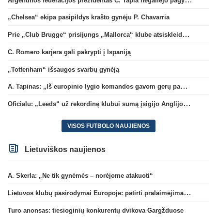
„Chelsea“ ekipa pasipildys krašto gynėju P. Chavarria
Prie „Club Brugge“ prisijungs „Mallorca“ klube atsiskleidęs J. Virgili
C. Romero karjera gali pakrypti į Ispaniją
„Tottenham“ išsaugos svarbų gynėją
A. Tapinas: „Iš europinio lygio komandos gavom gerų pamokų“
Oficialu: „Leeds“ už rekordinę klubui sumą įsigijo Anglijos rinktinės vartininką
VISOS FUTBOLO NAUJIENOS
Lietuviškos naujienos
A. Skerla: „Ne tik gynėmės – norėjome atakuoti“
Lietuvos klubų pasirodymai Europoje: patirti pralaimėjimai Kroatijos atstovams
Turo anonsas: tiesioginių konkurentų dvikova Gargžduose