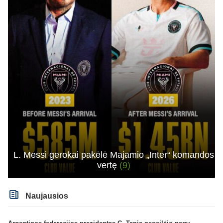
L. Messi gerokai pakėlė Majamio „Inter“ komandos
vertę
(9)
Naujausios
Argentinos federacijos prezidentas C. Tapia negailėjo pagyrų G. Infantino