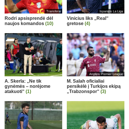
Transferai
Ispanijos La Liga
Rodri apsisprendė dėl
Vinicius liks „Real“
naujos komandos
(10)
gretose
(4)
Anglijos Premier League
A. Skerla: „Ne tik
M. Salah oficialiai
gynėmės – norėjome
persikėlė į Turkijos ekipą
atakuoti“
(1)
„Trabzonspor“
(3)