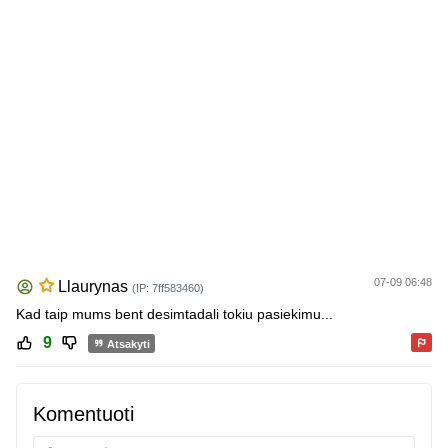
07-09 06:48
Llaurynas
(IP: 7ff583460)
Kad taip mums bent desimtadali tokiu pasiekimu...
9
Atsakyti
Komentuoti