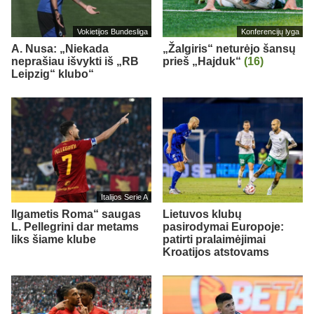
Vokietijos Bundesliga
Konferencijų lyga
A. Nusa: „Niekada
„Žalgiris“ neturėjo šansų
neprašiau išvykti iš „RB
prieš „Hajduk“
(16)
Leipzig“ klubo“
Italijos Serie A
Ilgametis Roma“ saugas
Lietuvos klubų
L. Pellegrini dar metams
pasirodymai Europoje:
liks šiame klube
patirti pralaimėjimai
Kroatijos atstovams