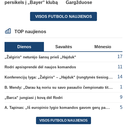
persikels į „Bayer“ klubą
Gargžduose
VISOS FUTBOLO NAUJIENOS
TOP naujienos
Dienos
Savaitės
Mėnesio
17
„Žalgiris“ neturėjo šansų prieš „Hajduk“
11
Rodri apsisprendė dėl naujos komandos
14
Konferencijų lyga: „Žalgiris“ – „Hajduk“ (rungtynės tiesiogiai)
1
B. Mendy: „Darau ką noriu su savo pasaulio čempionato titulu“
9
„Barca“ jungiasi į kovą dėl Rodri
5
A. Tapinas: „Iš europinio lygio komandos gavom gerų pamokų“
VISOS FUTBOLO NAUJIENOS