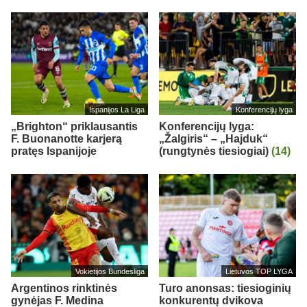
Ispanijos La Liga
Konferencijų lyga
„Brighton“ priklausantis
Konferencijų lyga:
F. Buonanotte karjerą
„Žalgiris“ – „Hajduk“
pratęs Ispanijoje
(rungtynės tiesiogiai)
(14)
Vokietijos Bundesliga
Lietuvos TOP LYGA
Argentinos rinktinės
Turo anonsas: tiesioginių
gynėjas F. Medina
konkurentų dvikova