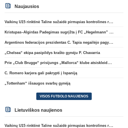
Naujausios
Vaikinų U15 rinktinė Taline sužaidė pirmąsias kontrolines rungtynes
Kristupas–Algirdas Padegimas sugrįžta į FC „Hegelmann” B sudėtį
Argentinos federacijos prezidentas C. Tapia negailėjo pagyrų G. Infantino
„Chelsea“ ekipa pasipildys krašto gynėju P. Chavarria
Prie „Club Brugge“ prisijungs „Mallorca“ klube atsiskleidęs J. Virgili
C. Romero karjera gali pakrypti į Ispaniją
„Tottenham“ išsaugos svarbų gynėją
VISOS FUTBOLO NAUJIENOS
Lietuviškos naujienos
Vaikinų U15 rinktinė Taline sužaidė pirmąsias kontrolines rungtynes