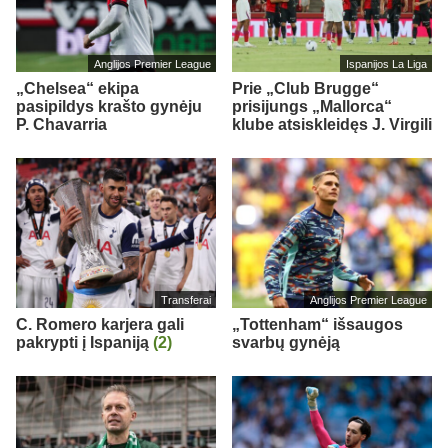
Anglijos Premier League
Ispanijos La Liga
„Chelsea“ ekipa
Prie „Club Brugge“
pasipildys krašto gynėju
prisijungs „Mallorca“
P. Chavarria
klube atsiskleidęs J. Virgili
Transferai
Anglijos Premier League
C. Romero karjera gali
„Tottenham“ išsaugos
pakrypti į Ispaniją
(2)
svarbų gynėją