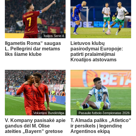
Italijos Serie A
Ilgametis Roma“ saugas
Lietuvos klubų
L. Pellegrini dar metams
pasirodymai Europoje:
liks šiame klube
patirti pralaimėjimai
Kroatijos atstovams
Vokietijos Bundesliga
Pasaulio futbolo čempionatas 2026
V. Kompany pasisakė apie
T. Almada paliks „Atletico“
gandus dėl M. Olise
ir persikels į legendinę
ateities „Bayern“ gretose
Argentinos ekipą