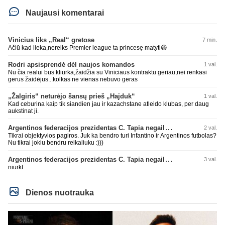
Naujausi komentarai
Vinicius liks „Real“ gretose
7 min.
Ačiū kad lieka,nereiks Premier league ta princesę matyti😀
Rodri apsisprendė dėl naujos komandos
1 val.
Nu čia realui bus kliurka,žaidžia su Viniciaus kontraktu geriau,nei renkasi
gerus žaidėjus...kolkas ne vienas nebuvo geras
„Žalgiris“ neturėjo šansų prieš „Hajduk“
1 val.
Kad ceburina kaip tik siandien jau ir kazachstane atleido klubas, per daug
aukstinat ji.
Argentinos federacijos prezidentas C. Tapia negailėjo pagyrų G. Infantino
2 val.
Tikrai objektyvios pagiros. Juk ka bendro turi Infantino ir Argentinos futbolas?
Nu tikrai jokiu bendru reikaliuku :)))
Argentinos federacijos prezidentas C. Tapia negailėjo pagyrų G. Infantino
3 val.
niurkt
Dienos nuotrauka