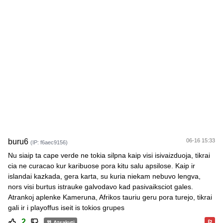
buru6
06-16 15:33
(IP: f6aec9156)
Nu siaip ta cape verde ne tokia silpna kaip visi isivaizduoja, tikrai
cia ne curacao kur karibuose pora kitu salu apsilose. Kaip ir
islandai kazkada, gera karta, su kuria niekam nebuvo lengva,
nors visi burtus istrauke galvodavo kad pasivaiksciot gales.
Atrankoj aplenke Kameruna, Afrikos tauriu geru pora turejo, tikrai
gali ir i playoffus iseit is tokios grupes
2
Atsakyti