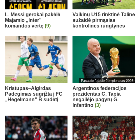
L. Messi gerokai pakėlė
Vaikinų U15 rinktinė Taline
Majamio „Inter“
sužaidė pirmąsias
komandos vertę
(9)
kontrolines rungtynes
Pasaulio futbolo čempionatas 2026
Kristupas–Algirdas
Argentinos federacijos
Padegimas sugrįžta į FC
prezidentas C. Tapia
„Hegelmann” B sudėtį
negailėjo pagyrų G.
Infantino
(3)