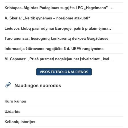
Kristupas–Algirdas Padegimas sugrįžta į FC „Hegelmann” B sudėtį
A. Skerla: „Ne tik gynėmės – norėjome atakuoti“
Lietuvos klubų pasirodymai Europoje: patirti pralaimėjimai Kroatijos atstovams
Turo anonsas: tiesioginių konkurentų dvikova Gargžduose
Informacija žiūrovams rugpjūčio 6 d. UEFA rungtynėms
M. Capanas: „Prieš pusmetį negalėjau net įsivaizduoti, kad žaisime prieš „Hajduk“
VISOS FUTBOLO NAUJIENOS
Naudingos nuorodos
Kuro kainos
Uždarbis
Kelionių istorijos