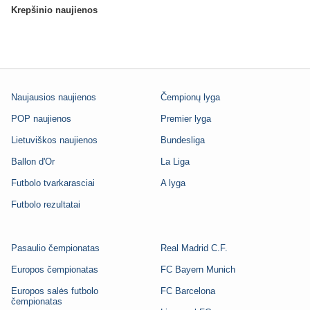
Krepšinio naujienos
Naujausios naujienos
Čempionų lyga
POP naujienos
Premier lyga
Lietuviškos naujienos
Bundesliga
Ballon d'Or
La Liga
Futbolo tvarkarasciai
A lyga
Futbolo rezultatai
Pasaulio čempionatas
Real Madrid C.F.
Europos čempionatas
FC Bayern Munich
Europos salės futbolo
FC Barcelona
čempionatas