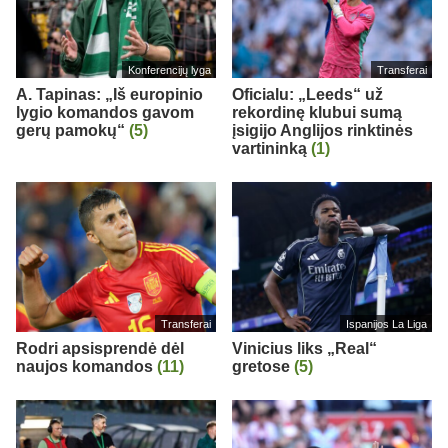
Konferencijų lyga
Transferai
A. Tapinas: „Iš europinio
Oficialu: „Leeds“ už
lygio komandos gavom
rekordinę klubui sumą
gerų pamokų“
(5)
įsigijo Anglijos rinktinės
vartininką
(1)
Transferai
Ispanijos La Liga
Rodri apsisprendė dėl
Vinicius liks „Real“
naujos komandos
(11)
gretose
(5)