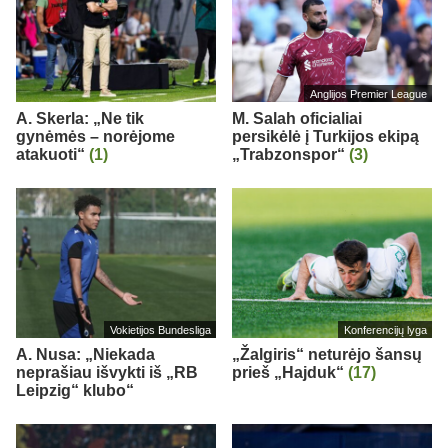
Anglijos Premier League
A. Skerla: „Ne tik
M. Salah oficialiai
gynėmės – norėjome
persikėlė į Turkijos ekipą
atakuoti“
(1)
„Trabzonspor“
(3)
Vokietijos Bundesliga
Konferencijų lyga
A. Nusa: „Niekada
„Žalgiris“ neturėjo šansų
neprašiau išvykti iš „RB
prieš „Hajduk“
(17)
Leipzig“ klubo“