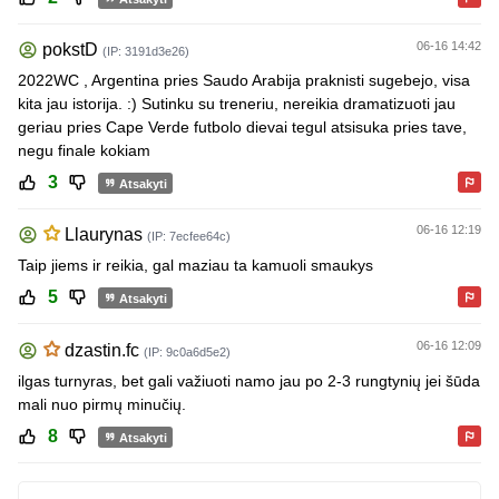
06-16 14:42
pokstD
(IP: 3191d3e26)
2022WC , Argentina pries Saudo Arabija praknisti sugebejo, visa
kita jau istorija. :) Sutinku su treneriu, nereikia dramatizuoti jau
geriau pries Cape Verde futbolo dievai tegul atsisuka pries tave,
negu finale kokiam
3
Atsakyti
06-16 12:19
Llaurynas
(IP: 7ecfee64c)
Taip jiems ir reikia, gal maziau ta kamuoli smaukys
5
Atsakyti
06-16 12:09
dzastin.fc
(IP: 9c0a6d5e2)
ilgas turnyras, bet gali važiuoti namo jau po 2-3 rungtynių jei šūda
mali nuo pirmų minučių.
8
Atsakyti