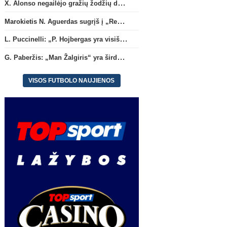
X. Alonso negailėjo gražių žodžių dabartiniam savo klubui „Chelsea“
Marokietis N. Aguerdas sugrįš į „Real Sociedad“ klubą
L. Puccinelli: „P. Hojbergas yra visiškai susitelkęs darbui Marselyje“
G. Paberžis: „Man Žalgiris“ yra širdyje“
VISOS FUTBOLO NAUJIENOS