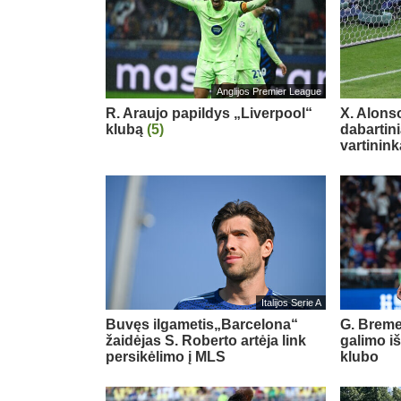
Anglijos Premier League
R. Araujo papildys „Liverpool“
X. Alons
klubą
(5)
dabartin
vartinink
Italijos Serie A
Buvęs ilgametis„Barcelona“
G. Breme
žaidėjas S. Roberto artėja link
galimo i
persikėlimo į MLS
klubo