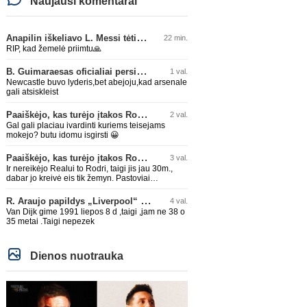
Naujausi komentarai
Anapilin iškeliavo L. Messi tėtis Jorge
22 min.
RIP, kad žemelė priimtu🙏
B. Guimaraesas oficialiai persikėlė į „Arsenal“ klubą
1 val.
Newcastle buvo lyderis,bet abejoju,kad arsenale
gali atsiskleist
Paaiškėjo, kas turėjo įtakos Rodri sprendimui pasirinkti Barselonos pusę
2 val.
Gal gali placiau ivardinti kuriems teisejams
mokejo? butu idomu isgirsti 😀
Paaiškėjo, kas turėjo įtakos Rodri sprendimui pasirinkti Barselonos pusę
3 val.
Ir nereikėjo Realui to Rodri, taigi jis jau 30m.,
dabar jo kreivė eis tik žemyn. Pastoviai
traumuojasi paskutiniu metu. Dabar gi vėl
darysis nugaros operaciją, tai kada grįš į aikštę?
R. Araujo papildys „Liverpool“ klubą
4 val.
Po pusės metų? Ne ne ačiū. Viskas gerai, Real
Van Dijk gime 1991 liepos 8 d ,taigi ,jam ne 38 o
turi ir geresnių opcijų, Mauras viską sustatys į
35 metai .Taigi nepezek
vietas. Jeigu jis iš tikro būtų buvęs reikalingas,
Perezas būtų ir pasiėmęs seniai. Beja ir ManCity,
ne šiaip sau paleidžia jį. Sėkmės jam Barcoje,
galės su savo korešais iš rinktinės kartu pažaisti
Dienos nuotrauka
karjeros saulėlydyje.