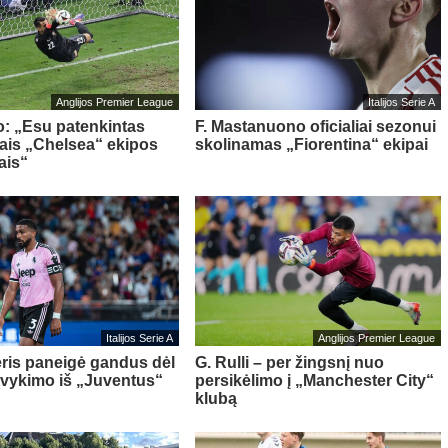
Anglijos Premier League
Italijos Serie A
o: „Esu patenkintas
F. Mastanuono oficialiai sezonui
iais „Chelsea“ ekipos
skolinamas „Fiorentina“ ekipai
ais“
Italijos Serie A
Anglijos Premier League
ris paneigė gandus dėl
G. Rulli – per žingsnį nuo
švykimo iš „Juventus“
persikėlimo į „Manchester City“
klubą