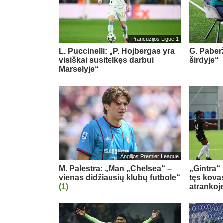
Prancūzijos Ligue 1
L. Puccinelli: „P. Hojbergas yra
G. Paberž
visiškai susitelkęs darbui
širdyje“
Marselyje“
Anglijos Premier League
M. Palestra: „Man „Chelsea“ –
„Gintra“
vienas didžiausių klubų futbole“
tęs kova
(1)
atrankoj