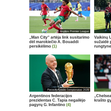
Anglijos Premier League
„Man City“ artėja link susitarimo
Vaikinų U
dėl marokiečio A. Bouaddi
sužaidė 
persikėlimo
(1)
rungtyn
Pasaulio futbolo čempionatas 2026
Argentinos federacijos
„Chelsea
prezidentas C. Tapia negailėjo
krašto g
pagyrų G. Infantino
(4)