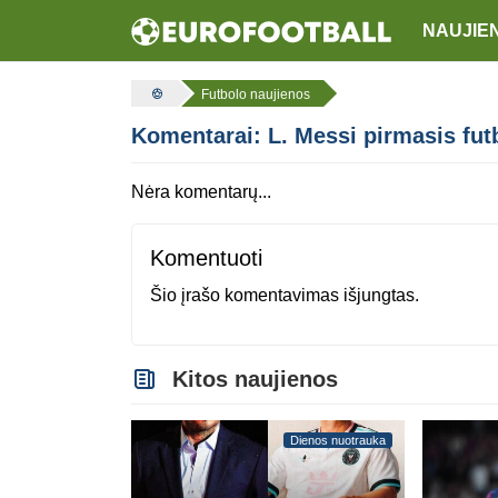
NAUJIE
Futbolo naujienos
Komentarai: L. Messi pirmasis futbo
Nėra komentarų...
Komentuoti
Šio įrašo komentavimas išjungtas.
Kitos naujienos
Dienos nuotrauka