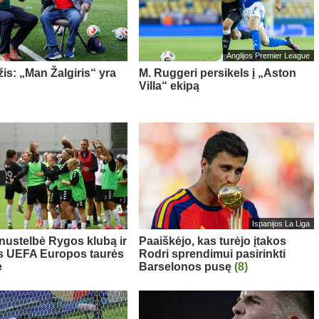
Anglijos Premier League
is: „Man Žalgiris“ yra
M. Ruggeri persikels į „Aston
Villa“ ekipą
Ispanijos La Liga
 nustelbė Rygos klubą ir
Paaiškėjo, kas turėjo įtakos
s UEFA Europos taurės
Rodri sprendimui pasirinkti
e
Barselonos pusę
(8)