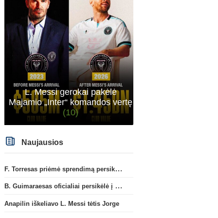
L. Messi gerokai pakėlė
Majamio „Inter“ komandos vertę
(10)
Naujausios
F. Torresas priėmė sprendimą persikelti į PSG ekipą
B. Guimaraesas oficialiai persikėlė į „Arsenal“ klubą
Anapilin iškeliavo L. Messi tėtis Jorge