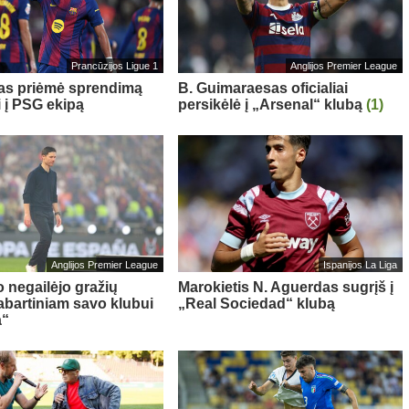
Prancūzijos Ligue 1
Anglijos Premier League
sas priėmė sprendimą
B. Guimaraesas oficialiai
i į PSG ekipą
persikėlė į „Arsenal“ klubą
(1)
Anglijos Premier League
Ispanijos La Liga
o negailėjo gražių
Marokietis N. Aguerdas sugrįš į
abartiniam savo klubui
„Real Sociedad“ klubą
a“