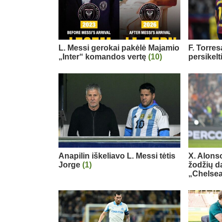
L. Messi gerokai pakėlė Majamio
F. Torre
„Inter“ komandos vertę
(10)
persikelt
Anapilin iškeliavo L. Messi tėtis
X. Alons
Jorge
(1)
žodžių d
„Chelse