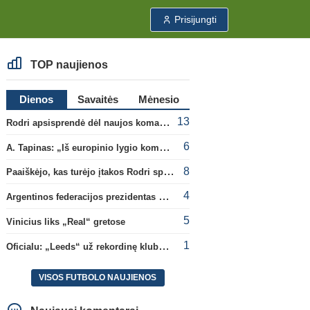
Prisijungti
TOP naujienos
Dienos
Savaitės
Mėnesio
13
Rodri apsisprendė dėl naujos komandos
6
A. Tapinas: „Iš europinio lygio komandos gavom gerų pamokų“
8
Paaiškėjo, kas turėjo įtakos Rodri sprendimui pasirinkti Barselonos pusę
4
Argentinos federacijos prezidentas C. Tapia negailėjo pagyrų G. Infantino
5
Vinicius liks „Real“ gretose
1
Oficialu: „Leeds“ už rekordinę klubui sumą įsigijo Anglijos rinktinės vartininką
VISOS FUTBOLO NAUJIENOS