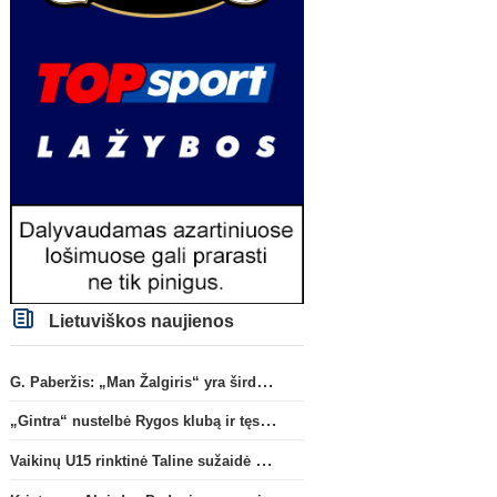
Lietuviškos naujienos
G. Paberžis: „Man Žalgiris“ yra širdyje“
„Gintra“ nustelbė Rygos klubą ir tęs kovas UEFA Europos taurės atrankoje
Vaikinų U15 rinktinė Taline sužaidė pirmąsias kontrolines rungtynes