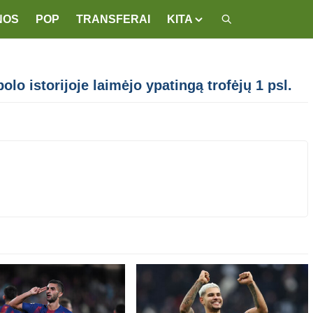
NOS
POP
TRANSFERAI
KITA
lo istorijoje laimėjo ypatingą trofėjų 1 psl.