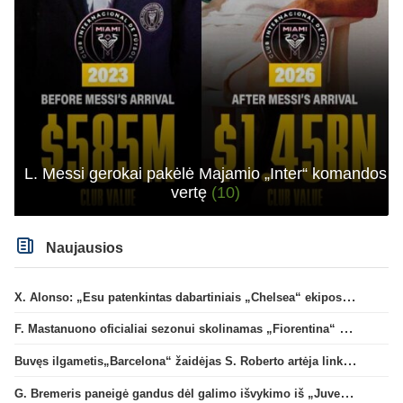
L. Messi gerokai pakėlė Majamio „Inter“ komandos
vertę
(10)
Naujausios
X. Alonso: „Esu patenkintas dabartiniais „Chelsea“ ekipos vartininkais“
F. Mastanuono oficialiai sezonui skolinamas „Fiorentina“ ekipai
Buvęs ilgametis„Barcelona“ žaidėjas S. Roberto artėja link persikėlimo į MLS
G. Bremeris paneigė gandus dėl galimo išvykimo iš „Juventus“ klubo