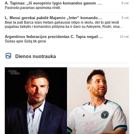
A. Tapinas: „Iš europinio lygio komandos gavom gerų pamokų“
8 val.
Pasirodo,paramas apsimoka rinkti.
L. Messi gerokai pakėlė Majamio „Inter“ komandos vertę
9 val.
Beje ta pati Barca siais metais galiausiai islipo is skolu, del to gali leisti
pagaliau taikytis i komandos pildyma ka ir daro su Adeyemi, Rodri, visa
Julian Alvarez saga.
Argentinos federacijos prezidentas C. Tapia negailėjo pagyrų G. Infantino
10 val.
Šūdas apie šūdą tik gerai
Dienos nuotrauka