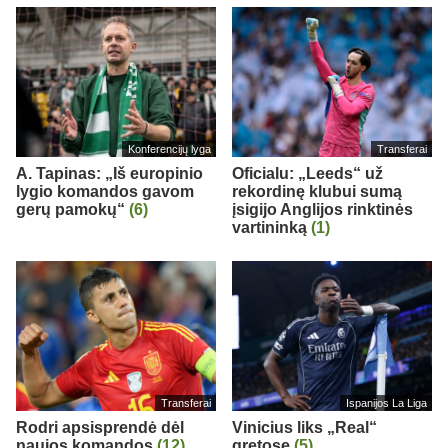
Konferencijų lyga
Transferai
A. Tapinas: „Iš europinio
Oficialu: „Leeds“ už
lygio komandos gavom
rekordinę klubui sumą
gerų pamokų“
(6)
įsigijo Anglijos rinktinės
vartininką
(1)
Transferai
Ispanijos La Liga
Rodri apsisprendė dėl
Vinicius liks „Real“
naujos komandos
(12)
gretose
(5)