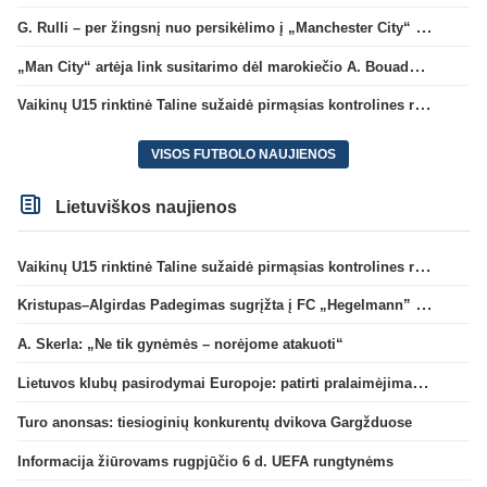
G. Rulli – per žingsnį nuo persikėlimo į „Manchester City“ klubą
„Man City“ artėja link susitarimo dėl marokiečio A. Bouaddi persikėlimo
Vaikinų U15 rinktinė Taline sužaidė pirmąsias kontrolines rungtynes
VISOS FUTBOLO NAUJIENOS
Lietuviškos naujienos
Vaikinų U15 rinktinė Taline sužaidė pirmąsias kontrolines rungtynes
Kristupas–Algirdas Padegimas sugrįžta į FC „Hegelmann” B sudėtį
A. Skerla: „Ne tik gynėmės – norėjome atakuoti“
Lietuvos klubų pasirodymai Europoje: patirti pralaimėjimai Kroatijos atstovams
Turo anonsas: tiesioginių konkurentų dvikova Gargžduose
Informacija žiūrovams rugpjūčio 6 d. UEFA rungtynėms