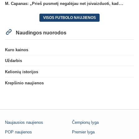
M. Capanas: „Prieš pusmetį negalėjau net įsivaizduoti, kad žaisime prieš „Hajduk“
VISOS FUTBOLO NAUJIENOS
Naudingos nuorodos
Kuro kainos
Uždarbis
Kelionių istorijos
Krepšinio naujienos
Naujausios naujienos
Čempionų lyga
POP naujienos
Premier lyga