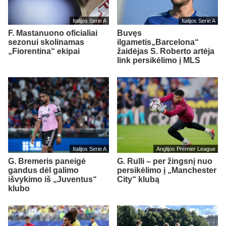
Italijos Serie A
Italijos Serie A
F. Mastanuono oficialiai
Buvęs
sezonui skolinamas
ilgametis„Barcelona“
„Fiorentina“ ekipai
žaidėjas S. Roberto artėja
link persikėlimo į MLS
Italijos Serie A
Anglijos Premier League
G. Bremeris paneigė
G. Rulli – per žingsnį nuo
gandus dėl galimo
persikėlimo į „Manchester
išvykimo iš „Juventus“
City“ klubą
klubo