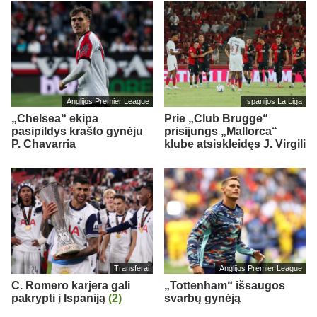
Anglijos Premier League
Ispanijos La Liga
„Chelsea“ ekipa
Prie „Club Brugge“
pasipildys krašto gynėju
prisijungs „Mallorca“
P. Chavarria
klube atsiskleidęs J. Virgili
Transferai
Anglijos Premier League
C. Romero karjera gali
„Tottenham“ išsaugos
pakrypti į Ispaniją
(2)
svarbų gynėją