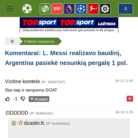
Futbolo naujienos
Komentarai: L. Messi realizavo baudinį,
Argentina pasiekė nesunkią pergalę 1 psl.
Vizitine koretele
06-10 12:46
(IP: 3450072b7)
Stai taip ir tampama GOAT
-1
Atsakyti
:DDDDDD
06-10 11:35
(IP: 95995e40c)
dzastin.fc
(IP: 9c0a6d5e2)