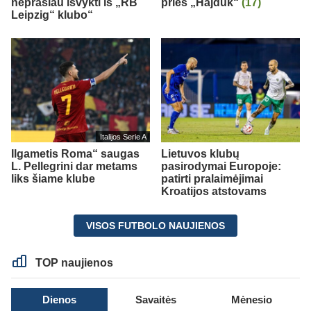
neprašiau išvykti iš „RB
prieš „Hajduk“
(17)
Leipzig“ klubo“
Italijos Serie A
Ilgametis Roma“ saugas
Lietuvos klubų
L. Pellegrini dar metams
pasirodymai Europoje:
liks šiame klube
patirti pralaimėjimai
Kroatijos atstovams
VISOS FUTBOLO NAUJIENOS
TOP naujienos
Dienos
Savaitės
Mėnesio