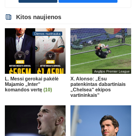
Kitos naujienos
Dienos nuotrauka
Anglijos Premier League
L. Messi gerokai pakėlė
X. Alonso: „Esu
Majamio „Inter“
patenkintas dabartiniais
komandos vertę
(10)
„Chelsea“ ekipos
vartininkais“