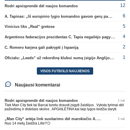
12
Rodri apsisprendė dėl naujos komandos
6
A. Tapinas: „Iš europinio lygio komandos gavom gerų pamokų“
5
Vinicius liks „Real“ gretose
4
Argentinos federacijos prezidentas C. Tapia negailėjo pagyrų G. Infantino
2
C. Romero karjera gali pakrypti į Ispaniją
1
Oficialu: „Leeds“ už rekordinę klubui sumą įsigijo Anglijos rinktinės vartininką
VISOS FUTBOLO NAUJIENOS
Naujausi komentarai
Rodri apsisprendė dėl naujos komandos
1 val.
Tiek Man City tiek tai Barcai turetu drausti įsigyti žaidèjus . Vyksta tyrimai dėl
pažeidimų ir dideliais skolos . APGAILĖTINA kai taip lygos leidžia daryti.
„Man City“ artėja link susitarimo dėl marokiečio A. Bouaddi persikėlimo
2 val.
Nuo 14 metų žaidžia Lille?🙄