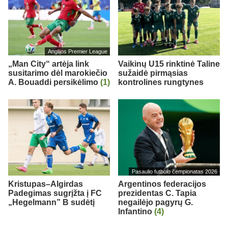
Anglijos Premier League
„Man City“ artėja link
Vaikinų U15 rinktinė Taline
susitarimo dėl marokiečio
sužaidė pirmąsias
A. Bouaddi persikėlimo
(1)
kontrolines rungtynes
Pasaulio futbolo čempionatas 2026
Kristupas–Algirdas
Argentinos federacijos
Padegimas sugrįžta į FC
prezidentas C. Tapia
„Hegelmann” B sudėtį
negailėjo pagyrų G.
Infantino
(4)