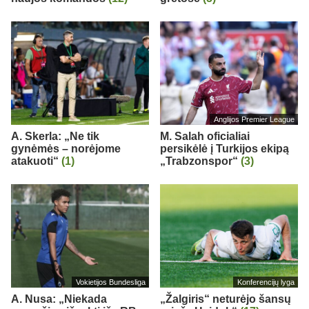
Anglijos Premier League
A. Skerla: „Ne tik
M. Salah oficialiai
gynėmės – norėjome
persikėlė į Turkijos ekipą
atakuoti“
(1)
„Trabzonspor“
(3)
Vokietijos Bundesliga
Konferencijų lyga
A. Nusa: „Niekada
„Žalgiris“ neturėjo šansų