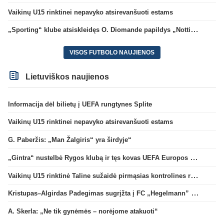
Vaikinų U15 rinktinei nepavyko atsirevanšuoti estams
„Sporting“ klube atsiskleidęs O. Diomande papildys „Nottingham“ gretas
VISOS FUTBOLO NAUJIENOS
Lietuviškos naujienos
Informacija dėl bilietų į UEFA rungtynes Splite
Vaikinų U15 rinktinei nepavyko atsirevanšuoti estams
G. Paberžis: „Man Žalgiris“ yra širdyje“
„Gintra“ nustelbė Rygos klubą ir tęs kovas UEFA Europos taurės atrankoje
Vaikinų U15 rinktinė Taline sužaidė pirmąsias kontrolines rungtynes
Kristupas–Algirdas Padegimas sugrįžta į FC „Hegelmann” B sudėtį
A. Skerla: „Ne tik gynėmės – norėjome atakuoti“