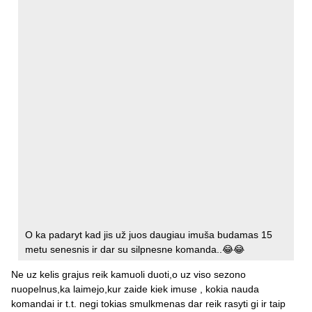
O ka padaryt kad jis už juos daugiau imuša budamas 15
metu senesnis ir dar su silpnesne komanda..😂😂
Ne uz kelis grajus reik kamuoli duoti,o uz viso sezono
nuopelnus,ka laimejo,kur zaide kiek imuse , kokia nauda
komandai ir t.t. negi tokias smulkmenas dar reik rasyti gi ir taip