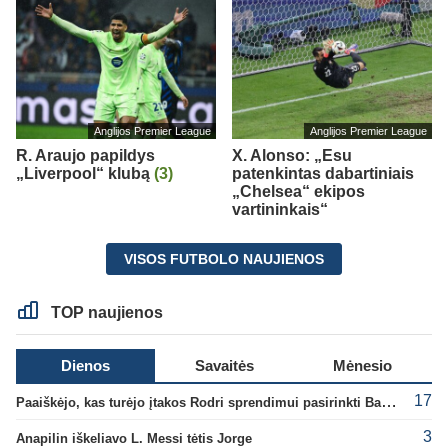
Anglijos Premier League
Anglijos Premier League
R. Araujo papildys
X. Alonso: „Esu
„Liverpool“ klubą
(3)
patenkintas dabartiniais
„Chelsea“ ekipos
vartininkais“
VISOS FUTBOLO NAUJIENOS
TOP naujienos
Dienos
Savaitės
Mėnesio
17
Paaiškėjo, kas turėjo įtakos Rodri sprendimui pasirinkti Barselonos pusę
3
Anapilin iškeliavo L. Messi tėtis Jorge