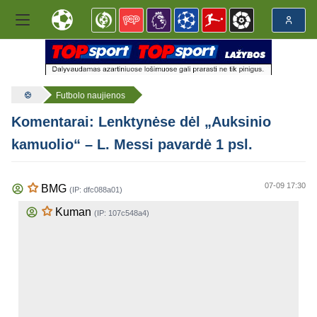
Futbolo naujienos
Komentarai: Lenktynėse dėl „Auksinio
kamuolio“ – L. Messi pavardė 1 psl.
07-09 17:30
BMG
(IP: dfc088a01)
Kuman
(IP: 107c548a4)