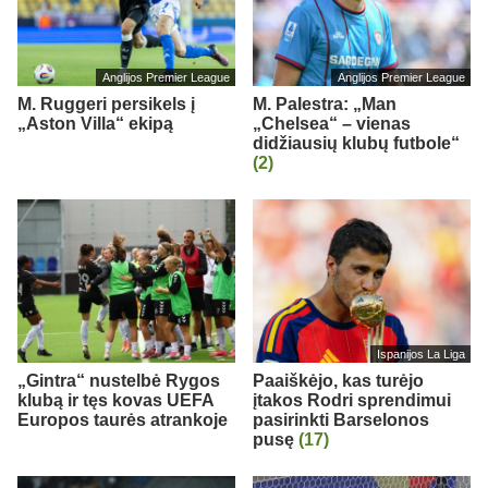
Anglijos Premier League
Anglijos Premier League
M. Ruggeri persikels į
M. Palestra: „Man
„Aston Villa“ ekipą
„Chelsea“ – vienas
didžiausių klubų futbole“
(2)
Ispanijos La Liga
„Gintra“ nustelbė Rygos
Paaiškėjo, kas turėjo
klubą ir tęs kovas UEFA
įtakos Rodri sprendimui
Europos taurės atrankoje
pasirinkti Barselonos
pusę
(17)