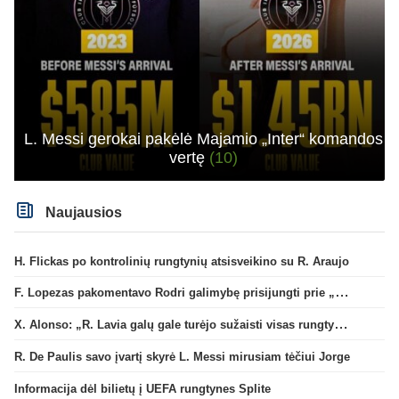
L. Messi gerokai pakėlė Majamio „Inter“ komandos
vertę
(10)
Naujausios
H. Flickas po kontrolinių rungtynių atsisveikino su R. Araujo
F. Lopezas pakomentavo Rodri galimybę prisijungti prie „Barcelona“ ekipos
X. Alonso: „R. Lavia galų gale turėjo sužaisti visas rungtynes“
R. De Paulis savo įvartį skyrė L. Messi mirusiam tėčiui Jorge
Informacija dėl bilietų į UEFA rungtynes Splite