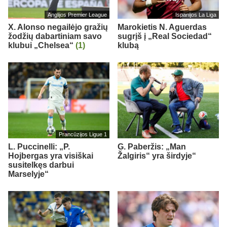
Anglijos Premier League
Ispanijos La Liga
X. Alonso negailėjo gražių
Marokietis N. Aguerdas
žodžių dabartiniam savo
sugrįš į „Real Sociedad“
klubui „Chelsea“
(1)
klubą
Prancūzijos Ligue 1
L. Puccinelli: „P.
G. Paberžis: „Man
Hojbergas yra visiškai
Žalgiris“ yra širdyje“
susitelkęs darbui
Marselyje“