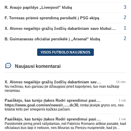
3
R. Araujo papildys „Liverpool“ klubą
2
F. Torresas priėmė sprendimą persikelti į PSG ekipą
1
X. Alonso negailėjo gražių žodžių dabartiniam savo klubui „Chelsea“
2
B. Guimaraesas oficialiai persikėlė į „Arsenal“ klubą
VISOS FUTBOLO NAUJIENOS
Naujausi komentarai
X. Alonso negailėjo gražių žodžių dabartiniam savo klubui „Chelsea“
16 min.
Nu nežinau, kuo garsiau jie džiaugiasi prieš kapotynes, tuo man kažkaip
neramiau.
Paaiškėjo, kas turėjo įtakos Rodri sprendimui pasirinkti Barselonos pusę
1 val.
https://www.goal.com/en/news/r......dc30,
rimtai įkvėpk gryno oro, nes
totaliai kirto per smegenis kažkas pačiam.
Paaiškėjo, kas turėjo įtakos Rodri sprendimui pasirinkti Barselonos pusę
1 val.
Pasidomėk pirmą prieš rašydamas, net Fabricio Romano aiškiai pasakė, kad
oficialaus bus taip ir nebuvo, nes Mouras su Perezu nusprendė, kad jis