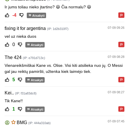
Ir jums toliau nieko įtartino? 😃 Čia normalu? 😃
-4
Atsakyti
fixing it for argentina
07-09 09:26
(IP: 1d2b310f7)
vel uz nieka duos
0
Atsakyti
The 424
07-09 08:28
(IP: e791d713c)
Vienareikšmiškai Kane vs. Olise. Visi kiti atsilieka nuo jų. O Messi
gal jau reiktų pamiršti, užtenka kiek laimėjo tiek.
5
Atsakyti
Kei..
07-09 08:27
(IP: f31a83dc8)
Tik Kane!!
1
Atsakyti
07-09 07:45
BMG
(IP: 444a310ab)