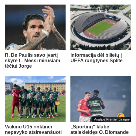
R. De Paulis savo įvartį
Informacija dėl bilietų į
skyrė L. Messi mirusiam
UEFA rungtynes Splite
tėčiui Jorge
Anglijos Premier League
Vaikinų U15 rinktinei
„Sporting“ klube
nepavyko atsirevanšuoti
atsiskleidęs O. Diomande