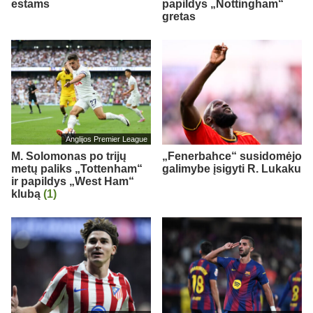
estams
papildys „Nottingham“
gretas
Anglijos Premier League
M. Solomonas po trijų
„Fenerbahce“ susidomėjo
metų paliks „Tottenham“
galimybe įsigyti R. Lukaku
ir papildys „West Ham“
klubą
(1)