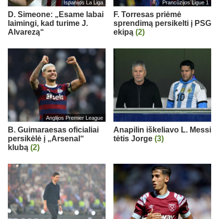
Ispanijos La Liga
Prancūzijos Ligue 1
D. Simeone: „Esame labai
F. Torresas priėmė
laimingi, kad turime J.
sprendimą persikelti į PSG
Alvarezą“
ekipą
(2)
Anglijos Premier League
B. Guimaraesas oficialiai
Anapilin iškeliavo L. Messi
persikėlė į „Arsenal“
tėtis Jorge
(3)
klubą
(2)