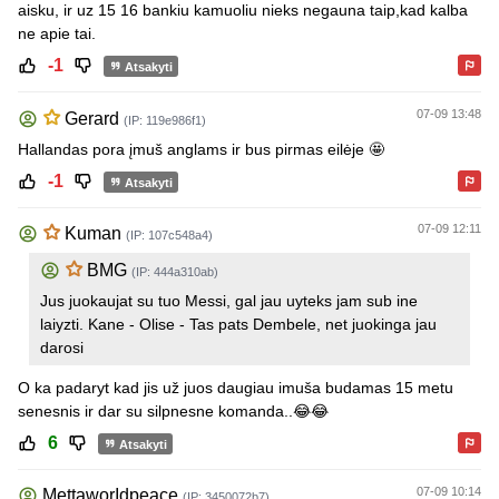
aisku, ir uz 15 16 bankiu kamuoliu nieks negauna taip,kad kalba
ne apie tai.
-1
Atsakyti
07-09 13:48
Gerard
(IP: 119e986f1)
Hallandas pora įmuš anglams ir bus pirmas eilėje 🤩
-1
Atsakyti
07-09 12:11
Kuman
(IP: 107c548a4)
BMG
(IP: 444a310ab)
Jus juokaujat su tuo Messi, gal jau uyteks jam sub ine
laiyzti. Kane - Olise - Tas pats Dembele, net juokinga jau
darosi
O ka padaryt kad jis už juos daugiau imuša budamas 15 metu
senesnis ir dar su silpnesne komanda..😂😂
6
Atsakyti
07-09 10:14
MettaworIdpeace
(IP: 3450072b7)