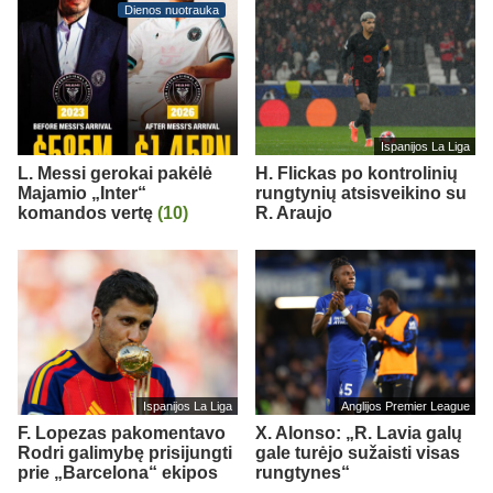
Dienos nuotrauka
Ispanijos La Liga
L. Messi gerokai pakėlė
H. Flickas po kontrolinių
Majamio „Inter“
rungtynių atsisveikino su
komandos vertę
(10)
R. Araujo
Ispanijos La Liga
Anglijos Premier League
F. Lopezas pakomentavo
X. Alonso: „R. Lavia galų
Rodri galimybę prisijungti
gale turėjo sužaisti visas
prie „Barcelona“ ekipos
rungtynes“