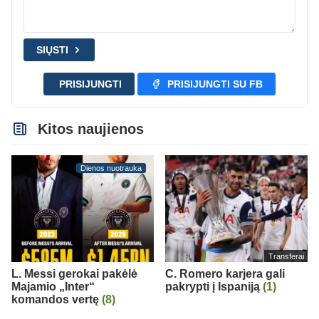
SIŲSTI
PRISIJUNGTI
PRISIJUNGTI SU FB
Kitos naujienos
Dienos nuotrauka
Transferai
L. Messi gerokai pakėlė
C. Romero karjera gali
Majamio „Inter“
pakrypti į Ispaniją
(1)
komandos vertę
(8)