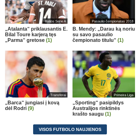
Italijos Serie A
Pasaulio čempionatas 2018
„Atalanta“ priklausantis E.
B. Mendy: „Darau ką noriu
Bilal Toure karjerą tęs
su savo pasaulio
„Parma“ gretose
(1)
čempionato titulu“
(1)
Transferai
Primeira Liga
„Barca“ jungiasi į kovą
„Sporting“ pasipildys
dėl Rodri
(9)
Australijos rinktinės
krašto saugu
(1)
VISOS FUTBOLO NAUJIENOS