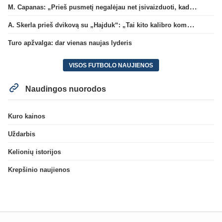
M. Capanas: „Prieš pusmetį negalėjau net įsivaizduoti, kad žaisime prieš „Hajduk“
A. Skerla prieš dvikovą su „Hajduk“: „Tai kito kalibro komanda“
Turo apžvalga: dar vienas naujas lyderis
VISOS FUTBOLO NAUJIENOS
Naudingos nuorodos
Kuro kainos
Uždarbis
Kelionių istorijos
Krepšinio naujienos