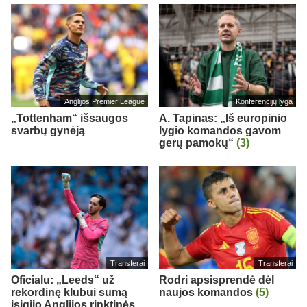
Anglijos Premier League
Konferencijų lyga
„Tottenham“ išsaugos
A. Tapinas: „Iš europinio
svarbų gynėją
lygio komandos gavom
gerų pamokų“
(3)
Transferai
Transferai
Oficialu: „Leeds“ už
Rodri apsisprendė dėl
rekordinę klubui sumą
naujos komandos
(5)
įsigijo Anglijos rinktinės