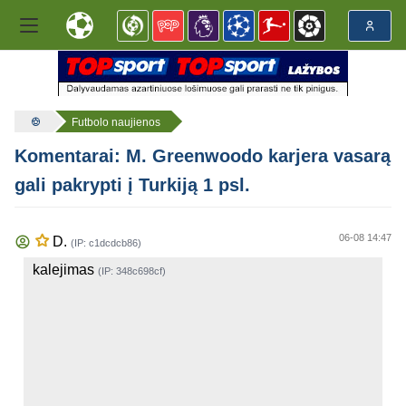
Futbolo naujienos
Komentarai: M. Greenwoodo karjera vasarą
gali pakrypti į Turkiją 1 psl.
06-08 14:47
D.
(IP: c1dcdcb86)
kalejimas
(IP: 348c698cf)