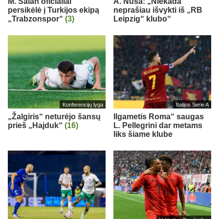
M. Salah oficialiai
A. Nusa: „Niekada
persikėlė į Turkijos ekipą
neprašiau išvykti iš „RB
„Trabzonspor“
(3)
Leipzig“ klubo“
Konferencijų lyga
Italijos Serie A
„Žalgiris“ neturėjo šansų
Ilgametis Roma“ saugas
prieš „Hajduk“
(16)
L. Pellegrini dar metams
liks šiame klube