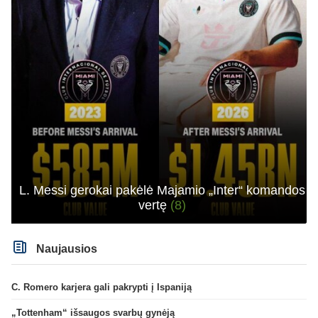
L. Messi gerokai pakėlė Majamio „Inter“ komandos
vertę
(8)
Naujausios
C. Romero karjera gali pakrypti į Ispaniją
„Tottenham“ išsaugos svarbų gynėją