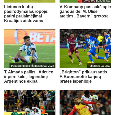
Vokietijos Bundesliga
Lietuvos klubų
V. Kompany pasisakė apie
pasirodymai Europoje:
gandus dėl M. Olise
patirti pralaimėjimai
ateities „Bayern“ gretose
Kroatijos atstovams
Pasaulio futbolo čempionatas 2026
Ispanijos La Liga
T. Almada paliks „Atletico“
„Brighton“ priklausantis
ir persikels į legendinę
F. Buonanotte karjerą
Argentinos ekipą
pratęs Ispanijoje