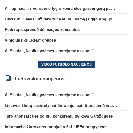
A. Tapinas: „Iš europinio lygio komandos gavom gerų pamokų“
Oficialu: „Leeds“ už rekordinę klubui sumą įsigijo Anglijos rinktinės vartininką
Rodri apsisprendė dėl naujos komandos
Vinicius liks „Real“ gretose
A. Skerla: „Ne tik gynėmės – norėjome atakuoti“
VISOS FUTBOLO NAUJIENOS
Lietuviškos naujienos
A. Skerla: „Ne tik gynėmės – norėjome atakuoti“
Lietuvos klubų pasirodymai Europoje: patirti pralaimėjimai Kroatijos atstovams
Turo anonsas: tiesioginių konkurentų dvikova Gargžduose
Informacija žiūrovams rugpjūčio 6 d. UEFA rungtynėms