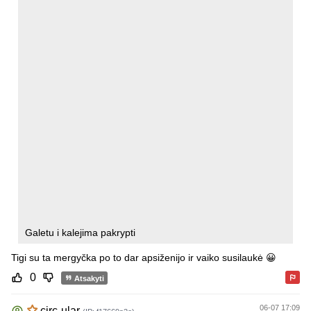
Galetu i kalejima pakrypti
Tigi su ta mergyčka po to dar apsiženijo ir vaiko susilaukė 😀
0
Atsakyti
06-07 17:09
circ-ular