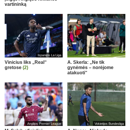
vartininką
Ispanijos La Liga
Vinicius liks „Real“
A. Skerla: „Ne tik
gretose
(2)
gynėmės – norėjome
atakuoti“
Anglijos Premier League
Vokietijos Bundesliga