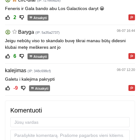
(IP: f17669a2e)
Feneris ir Gala bando abu Los Galacticos daryt 😀
2
Atsakyti
06-07 16:44
Baryga
(IP: 5a35a2737)
Jeigu nebūtų viso to skandalo buvę tikrai manau būtų didesni
klubai metę meškeres ant jo
6
Atsakyti
kalejimas
06-07 12:20
(IP: 348c698cf)
Galetu i kalejima pakrypti
-9
Atsakyti
Komentuoti