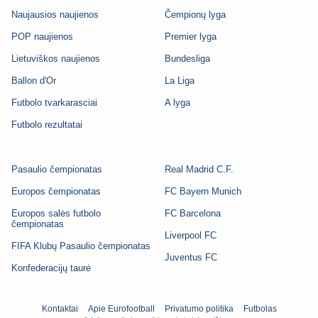
Naujausios naujienos
Čempionų lyga
POP naujienos
Premier lyga
Lietuviškos naujienos
Bundesliga
Ballon d'Or
La Liga
Futbolo tvarkarasciai
A lyga
Futbolo rezultatai
Pasaulio čempionatas
Real Madrid C.F.
Europos čempionatas
FC Bayern Munich
Europos salės futbolo
FC Barcelona
čempionatas
Liverpool FC
FIFA Klubų Pasaulio čempionatas
Juventus FC
Konfederacijų taurė
Kontaktai
Apie Eurofootball
Privatumo politika
Futbolas