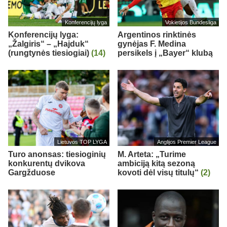
Konferencijų lyga
Vokietijos Bundesliga
Konferencijų lyga:
Argentinos rinktinės
„Žalgiris“ – „Hajduk“
gynėjas F. Medina
(rungtynės tiesiogiai)
(14)
persikels į „Bayer“ klubą
Lietuvos TOP LYGA
Anglijos Premier League
Turo anonsas: tiesioginių
M. Arteta: „Turime
konkurentų dvikova
ambiciją kitą sezoną
Gargžduose
kovoti dėl visų titulų“
(2)