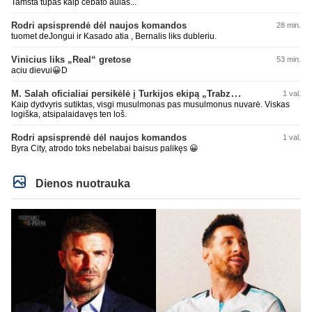
Tamsta tūpas kaip čebato aulas...
Rodri apsisprendė dėl naujos komandos
28 min.
tuomet deJongui ir Kasado atia , Bernalis liks dubleriu.
Vinicius liks „Real“ gretose
53 min.
aciu dievui😀D
M. Salah oficialiai persikėlė į Turkijos ekipą „Trabzonspor“
1 val.
Kaip dydvyris sutiktas, visgi musulmonas pas musulmonus nuvarė. Viskas
logiška, atsipalaidavęs ten loš.
Rodri apsisprendė dėl naujos komandos
1 val.
Byra City, atrodo toks nebelabai baisus palikęs 😀
Dienos nuotrauka