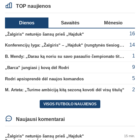
TOP naujienos
Dienos
Savaitės
Mėnesio
16
„Žalgiris“ neturėjo šansų prieš „Hajduk“
14
Konferencijų lyga: „Žalgiris“ – „Hajduk“ (rungtynės tiesiogiai)
1
B. Mendy: „Darau ką noriu su savo pasaulio čempionato titulu“
9
„Barca“ jungiasi į kovą dėl Rodri
5
Rodri apsisprendė dėl naujos komandos
2
M. Arteta: „Turime ambiciją kitą sezoną kovoti dėl visų titulų“
VISOS FUTBOLO NAUJIENOS
Naujausi komentarai
„Žalgiris“ neturėjo šansų prieš „Hajduk“
15 min.