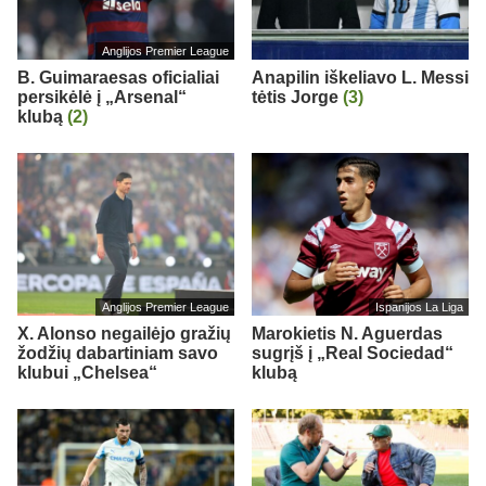
Anglijos Premier League
B. Guimaraesas oficialiai
Anapilin iškeliavo L. Messi
persikėlė į „Arsenal“
tėtis Jorge
(3)
klubą
(2)
Anglijos Premier League
Ispanijos La Liga
X. Alonso negailėjo gražių
Marokietis N. Aguerdas
žodžių dabartiniam savo
sugrįš į „Real Sociedad“
klubui „Chelsea“
klubą