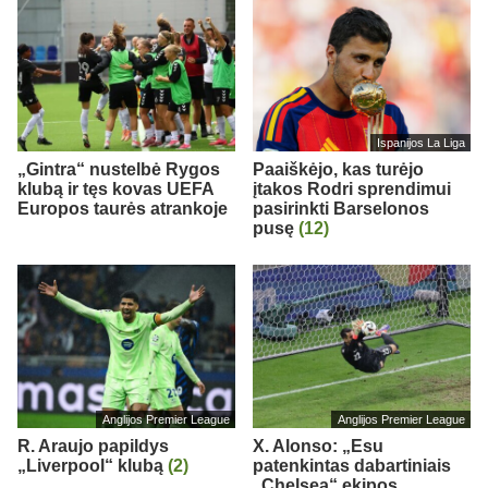
Ispanijos La Liga
„Gintra“ nustelbė Rygos
Paaiškėjo, kas turėjo
klubą ir tęs kovas UEFA
įtakos Rodri sprendimui
Europos taurės atrankoje
pasirinkti Barselonos
pusę
(12)
Anglijos Premier League
Anglijos Premier League
R. Araujo papildys
X. Alonso: „Esu
„Liverpool“ klubą
(2)
patenkintas dabartiniais
„Chelsea“ ekipos