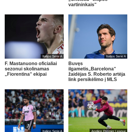
vartininkais“
Italijos Serie A
Italijos Serie A
F. Mastanuono oficialiai
Buvęs
sezonui skolinamas
ilgametis„Barcelona“
„Fiorentina“ ekipai
žaidėjas S. Roberto artėja
link persikėlimo į MLS
Italijos Serie A
Anglijos Premier League