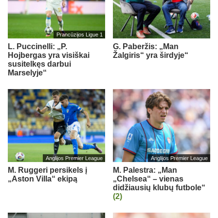
Prancūzijos Ligue 1
L. Puccinelli: „P.
G. Paberžis: „Man
Hojbergas yra visiškai
Žalgiris“ yra širdyje“
susitelkęs darbui
Marselyje“
Anglijos Premier League
Anglijos Premier League
M. Ruggeri persikels į
M. Palestra: „Man
„Aston Villa“ ekipą
„Chelsea“ – vienas
didžiausių klubų futbole“
(2)