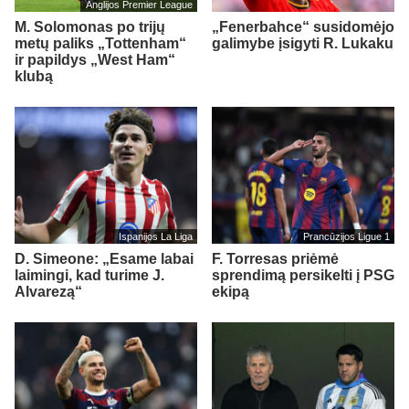
Anglijos Premier League
M. Solomonas po trijų
„Fenerbahce“ susidomėjo
metų paliks „Tottenham“
galimybe įsigyti R. Lukaku
ir papildys „West Ham“
klubą
Ispanijos La Liga
Prancūzijos Ligue 1
D. Simeone: „Esame labai
F. Torresas priėmė
laimingi, kad turime J.
sprendimą persikelti į PSG
Alvarezą“
ekipą