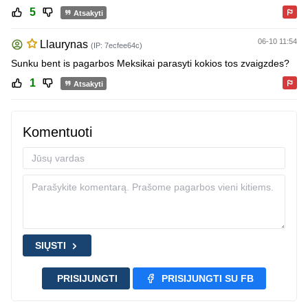
5
Atsakyti
06-10 11:54
Llaurynas
(IP: 7ecfee64c)
Sunku bent is pagarbos Meksikai parasyti kokios tos zvaigzdes?
1
Atsakyti
Komentuoti
SIŲSTI
PRISIJUNGTI
PRISIJUNGTI SU FB