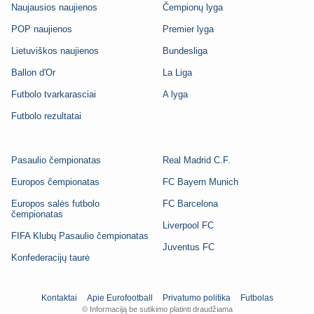
Naujausios naujienos
Čempionų lyga
POP naujienos
Premier lyga
Lietuviškos naujienos
Bundesliga
Ballon d'Or
La Liga
Futbolo tvarkarasciai
A lyga
Futbolo rezultatai
Pasaulio čempionatas
Real Madrid C.F.
Europos čempionatas
FC Bayern Munich
Europos salės futbolo
FC Barcelona
čempionatas
Liverpool FC
FIFA Klubų Pasaulio čempionatas
Juventus FC
Konfederacijų taurė
Kontaktai
Apie Eurofootball
Privatumo politika
Futbolas
© Informaciją be sutikimo platinti draudžiama