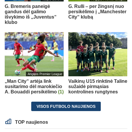
G. Bremeris paneigė
G. Rulli – per žingsnį nuo
gandus dėl galimo
persikėlimo į „Manchester
išvykimo iš „Juventus“
City“ klubą
klubo
Anglijos Premier League
„Man City“ artėja link
Vaikinų U15 rinktinė Taline
susitarimo dėl marokiečio
sužaidė pirmąsias
A. Bouaddi persikėlimo
(1)
kontrolines rungtynes
VISOS FUTBOLO NAUJIENOS
TOP naujienos