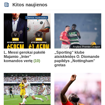
Kitos naujienos
Dienos nuotrauka
Anglijos Premier League
L. Messi gerokai pakėlė
„Sporting“ klube
Majamio „Inter“
atsiskleidęs O. Diomande
komandos vertę
(10)
papildys „Nottingham“
gretas