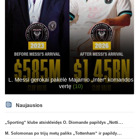
L. Messi gerokai pakėlė Majamio „Inter“ komandos
vertę
(10)
Naujausios
„Sporting“ klube atsiskleidęs O. Diomande papildys „Nottingham“ gretas
M. Solomonas po trijų metų paliks „Tottenham“ ir papildys „West Ham“ klubą