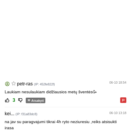
06-10 18:54
petr-ras
(IP: 452fe822f)
Laukiam nesulaukiam didžiausios metų šventės🥳
3
Atsakyti
kei...
06-10 13:18
(IP: f31a83dc8)
na jav su paragvajumi tikrai 4h ryto neziuresiu ,reiks atsisukti
irasa