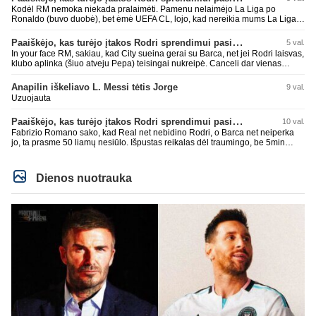
Kodėl RM nemoka niekada pralaimėti. Pamenu nelaimėjo La Liga po
Ronaldo (buvo duobė), bet ėmė UEFA CL, lojo, kad nereikia mums La Liga,
kaip n metų nepasisekė laimėti dar tada Benzema lyg užmetė, kad nori
laimėti La Liga. Dabar vėl gavo nuo Barcos ir Rodri ateina ne pas juos, vėl
Paaiškėjo, kas turėjo įtakos Rodri sprendimui pasirinkti Barselonos pusę
5 val.
nereikia mums jo, senas ir t.t. Gal davai vyriškai priimkit tuos pralaimėjimus
In your face RM, sakiau, kad City sueina gerai su Barca, net jei Rodri laisvas,
be kvailų nereikia, nenorim ir t.t.
klubo aplinka (šiuo atveju Pepa) teisingai nukreipė. Canceli dar vienas
buves Rodri bendraklubis, bus įdomus sezonas. Abu apsipirko neblogai.
Super
Anapilin iškeliavo L. Messi tėtis Jorge
9 val.
Uzuojauta
Paaiškėjo, kas turėjo įtakos Rodri sprendimui pasirinkti Barselonos pusę
10 val.
Fabrizio Romano sako, kad Real net nebidino Rodri, o Barca net neiperka
jo, ta prasme 50 liamų nesiūlo. Išpustas reikalas dėl traumingo, be 5min
dieduko.
Dienos nuotrauka