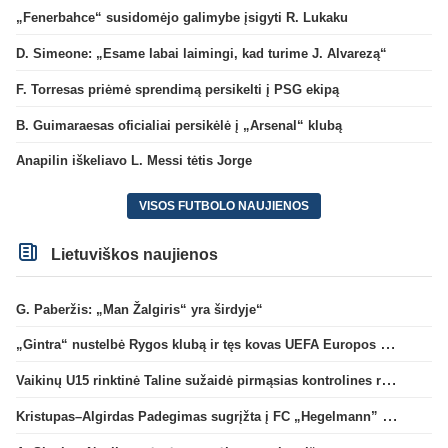
„Fenerbahce“ susidomėjo galimybe įsigyti R. Lukaku
D. Simeone: „Esame labai laimingi, kad turime J. Alvarezą“
F. Torresas priėmė sprendimą persikelti į PSG ekipą
B. Guimaraesas oficialiai persikėlė į „Arsenal“ klubą
Anapilin iškeliavo L. Messi tėtis Jorge
VISOS FUTBOLO NAUJIENOS
Lietuviškos naujienos
G. Paberžis: „Man Žalgiris“ yra širdyje“
„Gintra“ nustelbė Rygos klubą ir tęs kovas UEFA Europos taurės atrankoje
Vaikinų U15 rinktinė Taline sužaidė pirmąsias kontrolines rungtynes
Kristupas–Algirdas Padegimas sugrįžta į FC „Hegelmann” B sudėtį