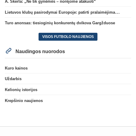
A. Skerla: „Ne tik gynėmės – norėjome atakuoti“
Lietuvos klubų pasirodymai Europoje: patirti pralaimėjimai Kroatijos atstovams
Turo anonsas: tiesioginių konkurentų dvikova Gargžduose
VISOS FUTBOLO NAUJIENOS
Naudingos nuorodos
Kuro kainos
Uždarbis
Kelionių istorijos
Krepšinio naujienos