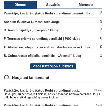
Dienos
Savaitės
Mėnesio
12
Paaiškėjo, kas turėjo įtakos Rodri sprendimui pasirinkti Barselonos pusę
3
Anapilin iškeliavo L. Messi tėtis Jorge
2
R. Araujo papildys „Liverpool“ klubą
0
F. Torresas priėmė sprendimą persikelti į PSG ekipą
0
X. Alonso negailėjo gražių žodžių dabartiniam savo klubui „Chelsea“
2
B. Guimaraesas oficialiai persikėlė į „Arsenal“ klubą
VISOS FUTBOLO NAUJIENOS
Naujausi komentarai
Paaiškėjo, kas turėjo įtakos Rodri sprendimui pasirinkti Barselonos pusę
15 min.
Davai gal jau nebesvaik. Oficialiai ne vienas bidas nebuvo pateiktas. Jei jis
būtų buvęs reikalingas, būtų buvęs ir bidas.
Paaiškėjo, kas turėjo įtakos Rodri sprendimui pasirinkti Barselonos pusę
5 val.