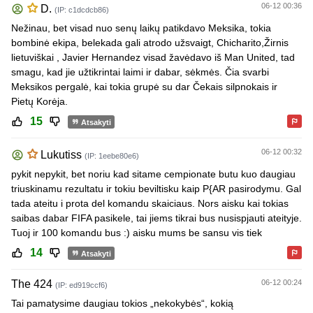
06-12 00:36
D.
(IP: c1dcdcb86)
Nežinau, bet visad nuo senų laikų patikdavo Meksika, tokia
bombinė ekipa, belekada gali atrodo užsvaigt, Chicharito,Žirnis
lietuviškai , Javier Hernandez visad žavėdavo iš Man United, tad
smagu, kad jie užtikrintai laimi ir dabar, sėkmės. Čia svarbi
Meksikos pergalė, kai tokia grupė su dar Čekais silpnokais ir
Pietų Korėja.
15
Atsakyti
06-12 00:32
Lukutiss
(IP: 1eebe80e6)
pykit nepykit, bet noriu kad sitame cempionate butu kuo daugiau
triuskinamu rezultatu ir tokiu beviltisku kaip P{AR pasirodymu. Gal
tada ateitu i prota del komandu skaiciaus. Nors aisku kai tokias
saibas dabar FIFA pasikele, tai jiems tikrai bus nusispjauti ateityje.
Tuoj ir 100 komandu bus :) aisku mums be sansu vis tiek
14
Atsakyti
The 424
06-12 00:24
(IP: ed919ccf6)
Tai pamatysime daugiau tokios „nekokybės“, kokią