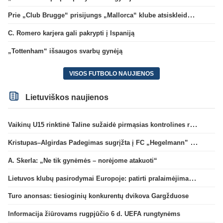
Prie „Club Brugge“ prisijungs „Mallorca“ klube atsiskleidęs J. Virgili
C. Romero karjera gali pakrypti į Ispaniją
„Tottenham“ išsaugos svarbų gynėją
VISOS FUTBOLO NAUJIENOS
Lietuviškos naujienos
Vaikinų U15 rinktinė Taline sužaidė pirmąsias kontrolines rungtynes
Kristupas–Algirdas Padegimas sugrįžta į FC „Hegelmann” B sudėtį
A. Skerla: „Ne tik gynėmės – norėjome atakuoti“
Lietuvos klubų pasirodymai Europoje: patirti pralaimėjimai Kroatijos atstovams
Turo anonsas: tiesioginių konkurentų dvikova Gargžduose
Informacija žiūrovams rugpjūčio 6 d. UEFA rungtynėms