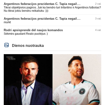
Argentinos federacijos prezidentas C. Tapia negailėjo pagyrų G. Infantino
2 val.
Tikrai objektyvios pagiros. Juk ka bendro turi Infantino ir Argentinos futbolas?
Nu tikrai jokiu bendru reikaliuku :)))
Argentinos federacijos prezidentas C. Tapia negailėjo pagyrų G. Infantino
3 val.
niurkt
Rodri apsisprendė dėl naujos komandos
4 val.
Sėkmės gaudant Realo puolėjus :)
Dienos nuotrauka