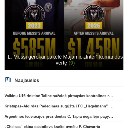
L. Messi gerokai pakėlė Majamio „Inter“ komandos
vertę
(9)
Naujausios
Vaikinų U15 rinktinė Taline sužaidė pirmąsias kontrolines rungtynes
Kristupas–Algirdas Padegimas sugrįžta į FC „Hegelmann” B sudėtį
Argentinos federacijos prezidentas C. Tapia negailėjo pagyrų G. Infantino
„Chelsea“ ekipa pasipildys krašto gynėju P. Chavarria