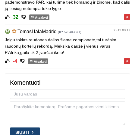
pademonstravo PAR, kai turime tiek komandų ir žinome, kad dalis
jų tiesiog netempia tokio lygio.
32
Atsakyti
06-12 00:17
TomasHalaMadrid
(IP: 5764d3371)
Jeigu tokias raudonas dalins šiame cempionate,tai turėsim
raudonų kortelių rekordą. Meksika daužė į vienus varus
P.Afrika,gaila tik 2 įvarčiai ikrito!
-4
Atsakyti
Komentuoti
SIŲSTI