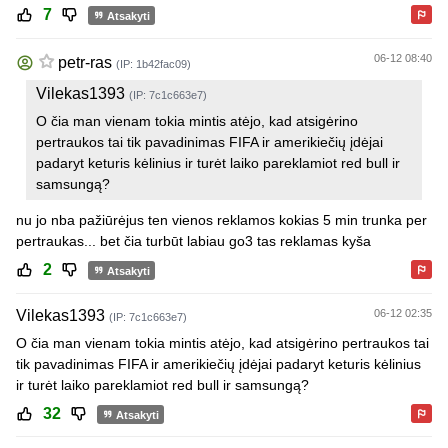
7
Atsakyti
06-12 08:40
petr-ras
(IP: 1b42fac09)
Vilekas1393
(IP: 7c1c663e7)
O čia man vienam tokia mintis atėjo, kad atsigėrino
pertraukos tai tik pavadinimas FIFA ir amerikiečių įdėjai
padaryt keturis kėlinius ir turėt laiko pareklamiot red bull ir
samsungą?
nu jo nba pažiūrėjus ten vienos reklamos kokias 5 min trunka per
pertraukas... bet čia turbūt labiau go3 tas reklamas kyša
2
Atsakyti
Vilekas1393
06-12 02:35
(IP: 7c1c663e7)
O čia man vienam tokia mintis atėjo, kad atsigėrino pertraukos tai
tik pavadinimas FIFA ir amerikiečių įdėjai padaryt keturis kėlinius
ir turėt laiko pareklamiot red bull ir samsungą?
32
Atsakyti