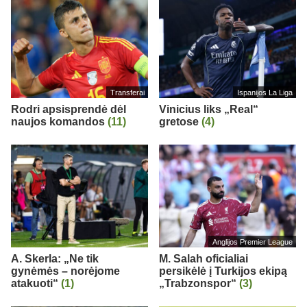
Transferai
Ispanijos La Liga
Rodri apsisprendė dėl
Vinicius liks „Real“
naujos komandos
(11)
gretose
(4)
Anglijos Premier League
A. Skerla: „Ne tik
M. Salah oficialiai
gynėmės – norėjome
persikėlė į Turkijos ekipą
atakuoti“
(1)
„Trabzonspor“
(3)