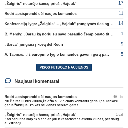
17
„Žalgiris“ neturėjo šansų prieš „Hajduk“
11
Rodri apsisprendė dėl naujos komandos
14
Konferencijų lyga: „Žalgiris“ – „Hajduk“ (rungtynės tiesiogiai)
1
B. Mendy: „Darau ką noriu su savo pasaulio čempionato titulu“
9
„Barca“ jungiasi į kovą dėl Rodri
5
A. Tapinas: „Iš europinio lygio komandos gavom gerų pamokų“
VISOS FUTBOLO NAUJIENOS
Naujausi komentarai
Rodri apsisprendė dėl naujos komandos
59 min.
Nu čia realui bus kliurka,žaidžia su Viniciaus kontraktu geriau,nei renkasi
gerus žaidėjus...kolkas ne vienas nebuvo geras
„Žalgiris“ neturėjo šansų prieš „Hajduk“
1 val.
Kad ceburina kaip tik siandien jau ir kazachstane atleido klubas, per daug
aukstinat ji.