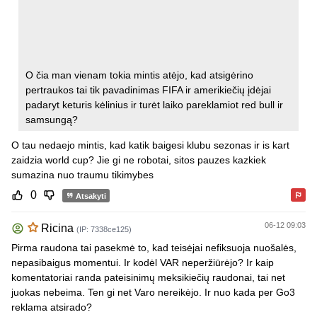
O čia man vienam tokia mintis atėjo, kad atsigėrino
pertraukos tai tik pavadinimas FIFA ir amerikiečių įdėjai
padaryt keturis kėlinius ir turėt laiko pareklamiot red bull ir
samsungą?
O tau nedaejo mintis, kad katik baigesi klubu sezonas ir is kart
zaidzia world cup? Jie gi ne robotai, sitos pauzes kazkiek
sumazina nuo traumu tikimybes
0
Atsakyti
06-12 09:03
Ricina
(IP: 7338ce125)
Pirma raudona tai pasekmė to, kad teisėjai nefiksuoja nuošalės,
nepasibaigus momentui. Ir kodėl VAR neperžiūrėjo? Ir kaip
komentatoriai randa pateisinimų meksikiečių raudonai, tai net
juokas nebeima. Ten gi net Varo nereikėjo. Ir nuo kada per Go3
reklama atsirado?