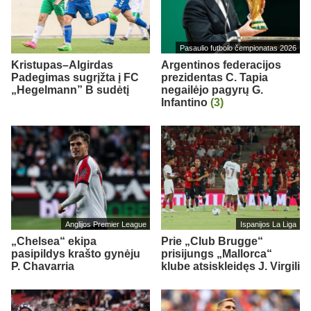
Pasaulio futbolo čempionatas 2026
Kristupas–Algirdas
Argentinos federacijos
Padegimas sugrįžta į FC
prezidentas C. Tapia
„Hegelmann” B sudėtį
negailėjo pagyrų G.
Infantino
(3)
Anglijos Premier League
Ispanijos La Liga
„Chelsea“ ekipa
Prie „Club Brugge“
pasipildys krašto gynėju
prisijungs „Mallorca“
P. Chavarria
klube atsiskleidęs J. Virgili