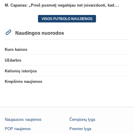
M. Capanas: „Prieš pusmetį negalėjau net įsivaizduoti, kad žaisime prieš „Hajduk“
VISOS FUTBOLO NAUJIENOS
Naudingos nuorodos
Kuro kainos
Uždarbis
Kelionių istorijos
Krepšinio naujienos
Naujausios naujienos
Čempionų lyga
POP naujienos
Premier lyga