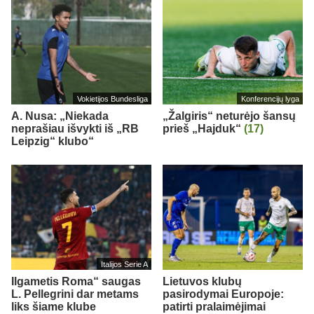
Vokietijos Bundesliga
Konferencijų lyga
A. Nusa: „Niekada
„Žalgiris“ neturėjo šansų
neprašiau išvykti iš „RB
prieš „Hajduk“
(17)
Leipzig“ klubo“
Italijos Serie A
Ilgametis Roma“ saugas
Lietuvos klubų
L. Pellegrini dar metams
pasirodymai Europoje:
liks šiame klube
patirti pralaimėjimai