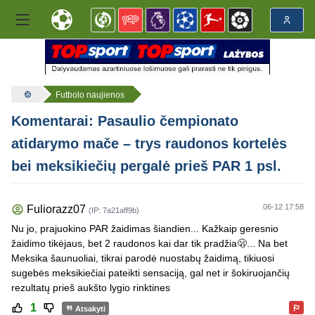
Futbolo naujienos
Komentarai: Pasaulio čempionato
atidarymo mače – trys raudonos kortelės
bei meksikiečių pergalė prieš PAR 1 psl.
06-12 17:58
Fuliorazz07
(IP: 7a21aff9b)
Nu jo, prajuokino PAR žaidimas šiandien... Kažkaip geresnio
žaidimo tikėjaus, bet 2 raudonos kai dar tik pradžia🫢... Na bet
Meksika šaunuoliai, tikrai parodė nuostabų žaidimą, tikiuosi
sugebės meksikiečiai pateikti sensaciją, gal net ir šokiruojančių
rezultatų prieš aukšto lygio rinktines
1
Atsakyti