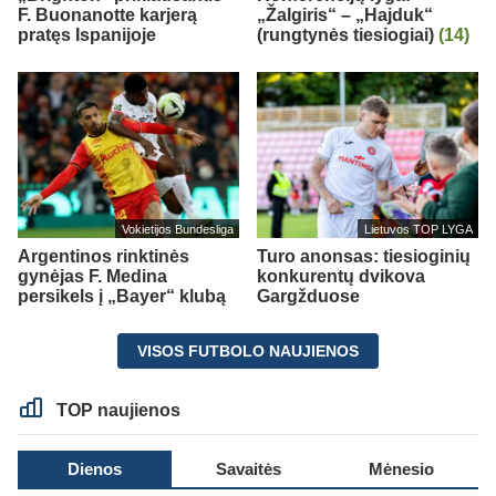
F. Buonanotte karjerą
„Žalgiris“ – „Hajduk“
pratęs Ispanijoje
(rungtynės tiesiogiai)
(14)
Vokietijos Bundesliga
Lietuvos TOP LYGA
Argentinos rinktinės
Turo anonsas: tiesioginių
gynėjas F. Medina
konkurentų dvikova
persikels į „Bayer“ klubą
Gargžduose
VISOS FUTBOLO NAUJIENOS
TOP naujienos
Dienos
Savaitės
Mėnesio