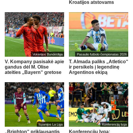
Kroatijos atstovams
Vokietijos Bundesliga
Pasaulio futbolo čempionatas 2026
V. Kompany pasisakė apie
T. Almada paliks „Atletico“
gandus dėl M. Olise
ir persikels į legendinę
ateities „Bayern“ gretose
Argentinos ekipą
Ispanijos La Liga
Konferencijų lyga
„Brighton“ priklausantis
Konferencijų lyga: