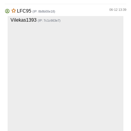
06-12 13:39
LFC95
(IP: 8b8b00e18)
Vilekas1393
(IP: 7c1c663e7)