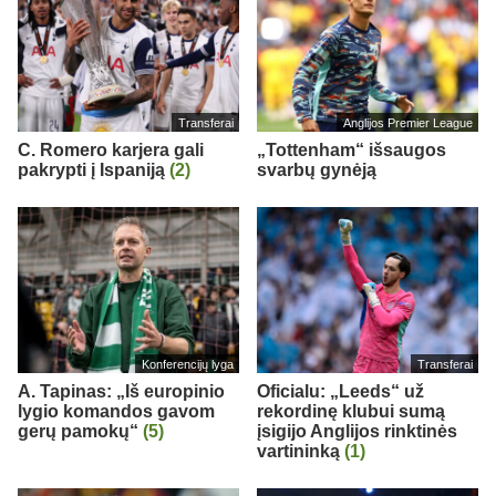
Transferai
Anglijos Premier League
C. Romero karjera gali
„Tottenham“ išsaugos
pakrypti į Ispaniją
(2)
svarbų gynėją
Konferencijų lyga
Transferai
A. Tapinas: „Iš europinio
Oficialu: „Leeds“ už
lygio komandos gavom
rekordinę klubui sumą
gerų pamokų“
(5)
įsigijo Anglijos rinktinės
vartininką
(1)