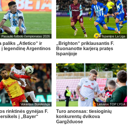
Pasaulio futbolo čempionatas 2026
Ispanijos La Liga
 paliks „Atletico“ ir
„Brighton“ priklausantis F.
s į legendinę Argentinos
Buonanotte karjerą pratęs
Ispanijoje
Vokietijos Bundesliga
Lietuvos TOP LYGA
os rinktinės gynėjas F.
Turo anonsas: tiesioginių
ersikels į „Bayer“
konkurentų dvikova
Gargžduose