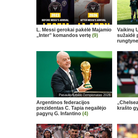
L. Messi gerokai pakėlė Majamio
Vaikinų U
„Inter“ komandos vertę
(9)
sužaidė 
rungtyn
Pasaulio futbolo čempionatas 2026
Argentinos federacijos
„Chelsea
prezidentas C. Tapia negailėjo
krašto g
pagyrų G. Infantino
(4)