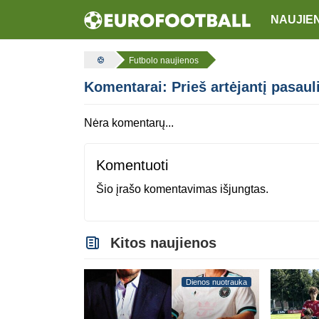
NAUJIE
Futbolo naujienos
Komentarai: Prieš artėjantį pasaul
Nėra komentarų...
Komentuoti
Šio įrašo komentavimas išjungtas.
Kitos naujienos
Dienos nuotrauka