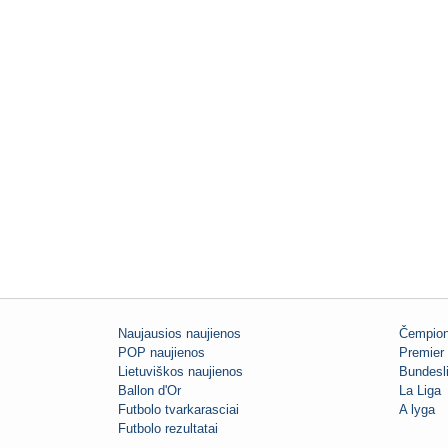
Naujausios naujienos
Čempion
POP naujienos
Premier 
Lietuviškos naujienos
Bundesl
Ballon d'Or
La Liga
Futbolo tvarkarasciai
A lyga
Futbolo rezultatai