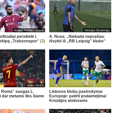
Anglijos Premier League
Vokietijos Bundesliga
oficialiai persikėlė į
A. Nusa: „Niekada neprašiau
 ekipą „Trabzonspor“
(3)
išvykti iš „RB Leipzig“ klubo“
Italijos Serie A
s Roma“ saugas L.
Lietuvos klubų pasirodymai
ni dar metams liks šiame
Europoje: patirti pralaimėjimai
Kroatijos atstovams