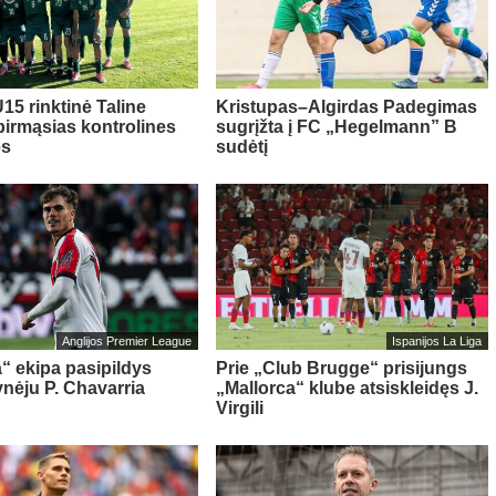
15 rinktinė Taline
Kristupas–Algirdas Padegimas
pirmąsias kontrolines
sugrįžta į FC „Hegelmann” B
es
sudėtį
Anglijos Premier League
Ispanijos La Liga
“ ekipa pasipildys
Prie „Club Brugge“ prisijungs
ynėju P. Chavarria
„Mallorca“ klube atsiskleidęs J.
Virgili