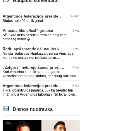
Naujausi komentarai
Argentinos federacijos prezidentas C. Tapia negailėjo pagyrų G. Infantino
37 min.
Šūdas apie šūdą tik gerai
Vinicius liks „Real“ gretose
3 val.
Ačiū kad lieka,nereiks Premier league ta
princesę matyti😀
Rodri apsisprendė dėl naujos komandos
4 val.
Nu čia realui bus kliurka,žaidžia su Viniciaus
kontraktu geriau,nei renkasi gerus
žaidėjus...kolkas ne vienas nebuvo geras
„Žalgiris“ neturėjo šansų prieš „Hajduk“
4 val.
Kad ceburina kaip tik siandien jau ir
kazachstane atleido klubas, per daug aukstinat
ji.
Argentinos federacijos prezidentas C. Tapia negailėjo pagyrų G. Infantino
5 val.
Tikrai objektyvios pagiros. Juk ka bendro turi
Infantino ir Argentinos futbolas? Nu tikrai jokiu
bendru reikaliuku :)))
Dienos nuotrauka