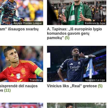
Anglijos Premier League
Konferencijų lyga
am“ išsaugos svarbų
A. Tapinas: „Iš europinio lygio
komandos gavom gerų
pamokų“
(5)
Transferai
Ispanijos La Liga
sisprendė dėl naujos
Vinicius liks „Real“ gretose
(5)
os
(11)