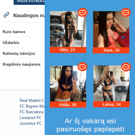
VISOS FUTBOLO NAUJIENOS
Naudingos nuorodos
Kuro kainos
Uždarbis
Kelionių istorijos
Krepšinio naujienos
Real Madrid C.F.
FC Bayern Munich
FC Barcelona
Liverpool FC
Juventus FC