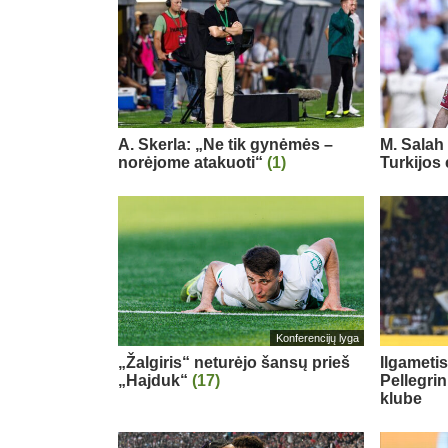
A. Skerla: „Ne tik gynėmės –
M. Salah 
norėjome atakuoti“
(1)
Turkijos
Konferencijų lyga
„Žalgiris“ neturėjo šansų prieš
Ilgameti
„Hajduk“
(17)
Pellegri
klube