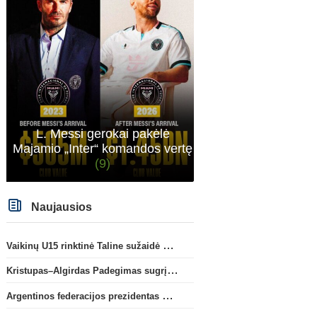
L. Messi gerokai pakėlė
Majamio „Inter“ komandos vertę
(9)
Naujausios
Vaikinų U15 rinktinė Taline sužaidė pirmąsias kontrolines rungtynes
Kristupas–Algirdas Padegimas sugrįžta į FC „Hegelmann” B sudėtį
Argentinos federacijos prezidentas C. Tapia negailėjo pagyrų G. Infantino