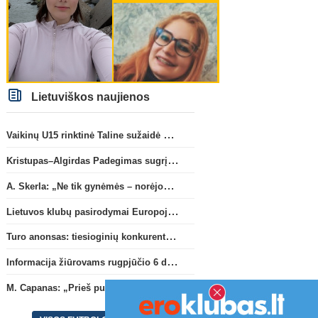
Lietuviškos naujienos
Vaikinų U15 rinktinė Taline sužaidė pirmąsias kontrolines rungtynes
Kristupas–Algirdas Padegimas sugrįžta į FC „Hegelmann” B sudėtį
A. Skerla: „Ne tik gynėmės – norėjome atakuoti“
Lietuvos klubų pasirodymai Europoje: patirti pralaimėjimai Kroatijos atstovams
Turo anonsas: tiesioginių konkurentų dvikova Gargžduose
Informacija žiūrovams rugpjūčio 6 d. UEFA rungtynėms
M. Capanas: „Prieš pusmetį negalėjau net įsivaizduoti, kad žaisime prieš „Hajduk“