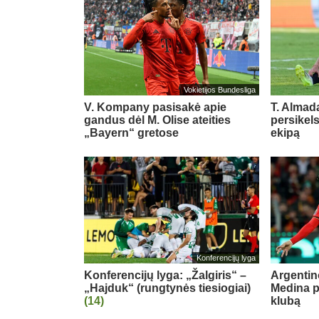
Vokietijos Bundesliga
V. Kompany pasisakė apie
T. Almada
gandus dėl M. Olise ateities
persikel
„Bayern“ gretose
ekipą
Konferencijų lyga
Konferencijų lyga: „Žalgiris“ –
Argentin
„Hajduk“ (rungtynės tiesiogiai)
Medina p
(14)
klubą