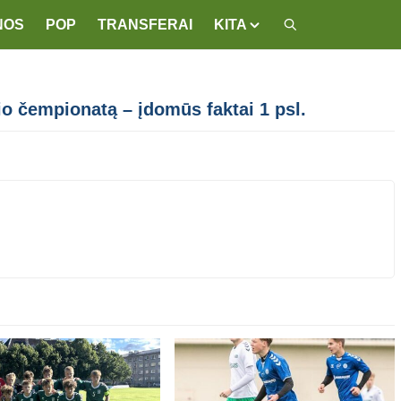
NOS
POP
TRANSFERAI
KITA
io čempionatą – įdomūs faktai 1 psl.