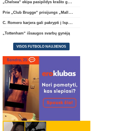
„Chelsea“ ekipa pasipildys krašto gynėju P. Chavarria
Prie „Club Brugge“ prisijungs „Mallorca“ klube atsiskleidęs J. Virgili
C. Romero karjera gali pakrypti į Ispaniją
„Tottenham“ išsaugos svarbų gynėją
VISOS FUTBOLO NAUJIENOS