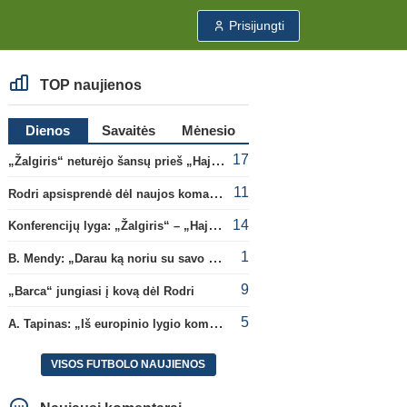
Prisijungti
TOP naujienos
Dienos
Savaitės
Mėnesio
17
„Žalgiris“ neturėjo šansų prieš „Hajduk“
11
Rodri apsisprendė dėl naujos komandos
14
Konferencijų lyga: „Žalgiris“ – „Hajduk“ (rungtynės tiesiogiai)
1
B. Mendy: „Darau ką noriu su savo pasaulio čempionato titulu“
9
„Barca“ jungiasi į kovą dėl Rodri
5
A. Tapinas: „Iš europinio lygio komandos gavom gerų pamokų“
VISOS FUTBOLO NAUJIENOS