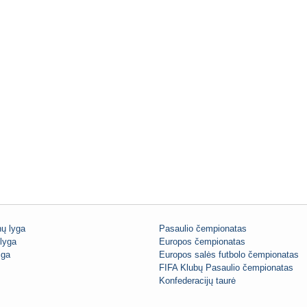
ų lyga
Pasaulio čempionatas
lyga
Europos čempionatas
iga
Europos salės futbolo čempionatas
FIFA Klubų Pasaulio čempionatas
Konfederacijų taurė