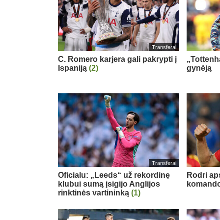
Transferai
C. Romero karjera gali pakrypti į
„Tottenh
Ispaniją
(2)
gynėją
Transferai
Oficialu: „Leeds“ už rekordinę
Rodri ap
klubui sumą įsigijo Anglijos
komand
rinktinės vartininką
(1)