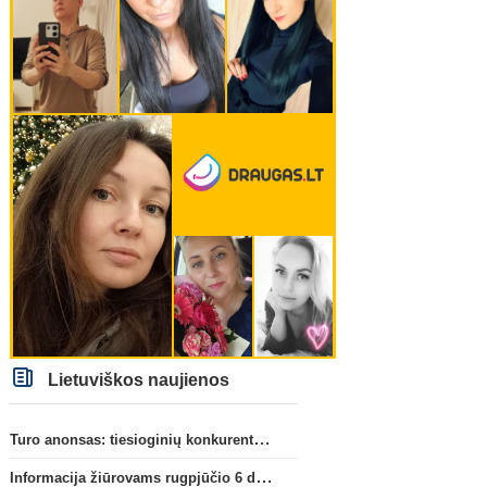
Lietuviškos naujienos
Turo anonsas: tiesioginių konkurentų dvikova Gargžduose
Informacija žiūrovams rugpjūčio 6 d. UEFA rungtynėms