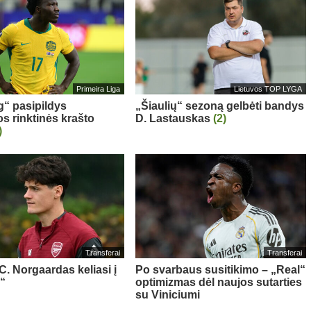
Primeira Liga
Lietuvos TOP LYGA
g“ pasipildys
„Šiaulių“ sezoną gelbėti bandys
os rinktinės krašto
D. Lastauskas
(2)
)
Transferai
Transferai
 C. Norgaardas keliasi į
Po svarbaus susitikimo – „Real“
“
optimizmas dėl naujos sutarties
su Viniciumi