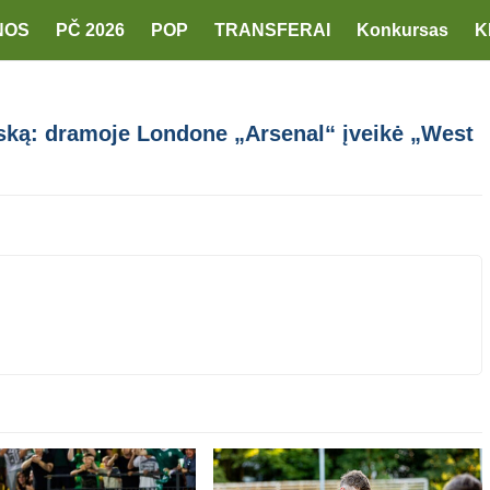
NOS
PČ 2026
POP
TRANSFERAI
Konkursas
K
iską: dramoje Londone „Arsenal“ įveikė „West