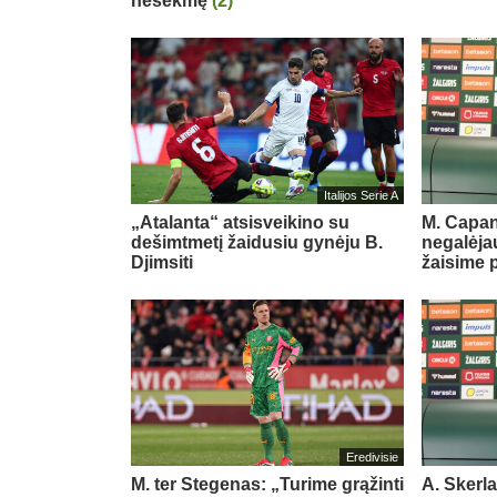
nesėkmę
(2)
Italijos Serie A
„Atalanta“ atsisveikino su
M. Capan
dešimtmetį žaidusiu gynėju B.
negalėjau
Djimsiti
žaisime 
Eredivisie
M. ter Stegenas: „Turime grąžinti
A. Skerl