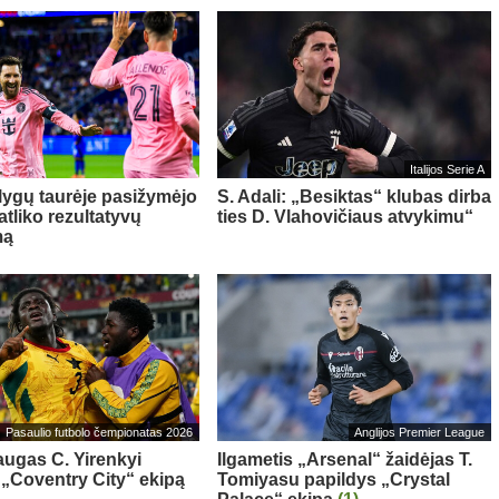
Italijos Serie A
 lygų taurėje pasižymėjo
S. Adali: „Besiktas“ klubas dirba
 atliko rezultatyvų
ties D. Vlahovičiaus atvykimu“
mą
Pasaulio futbolo čempionatas 2026
Anglijos Premier League
ugas C. Yirenkyi
Ilgametis „Arsenal“ žaidėjas T.
 „Coventry City“ ekipą
Tomiyasu papildys „Crystal