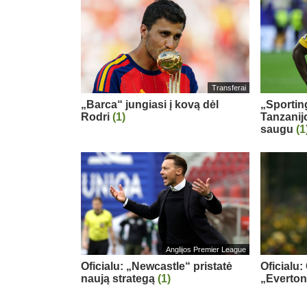
Transferai
„Barca“ jungiasi į kovą dėl
„Sportin
Rodri
(1)
Tanzanij
saugu
(1
Anglijos Premier League
Oficialu: „Newcastle“ pristatė
Oficialu:
naują strategą
(1)
„Everton