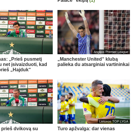
Palace“ ekipą
(1)
Anglijos Premier League
as: „Prieš pusmetį
„Manchester United“ klubą
 net įsivaizduoti, kad
palieka du atsarginiai vartininkai
prieš „Hajduk“
Lietuvos TOP LYGA
a prieš dvikovą su
Turo apžvalga: dar vienas