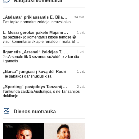
Naujausi komentarai
„Atalanta“ priklausantis E. Bilal Toure karjerą tęs „Parma“ gretose
34 min.
Pas tapke normalus zaidejai neuzsilaiko.
L. Messi gerokai pakėlė Majamio „Inter“ komandos vertę
1 val.
tai paziurek jo komentarus kitose temose 😀
visur komentarai tik apie ronaldo ir reala 😀
nesvarbu jam i tema ar ne, sugebes ikist vis tiek
kazka
Ilgametis „Arsenal“ žaidėjas T. Tomiyasu papildys „Crystal Palace“ ekipą
1 val.
Jis Arsenale tik 3 sezonus sužaidė, x z kur čia
ilgametis
„Barca“ jungiasi į kovą dėl Rodri
1 val.
Tie sabakos dar snukius kisa
„Sporting“ pasipildys Tanzanijos rinktinės krašto saugu
2 val.
Irankunda žaidžia Australijos, o ne Tanzanijos
rinktinėje.
Dienos nuotrauka