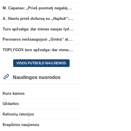
M. Capanas: „Prieš pusmetį negalėjau net įsivaizduoti, kad žaisime prieš „Hajduk“
A. Skerla prieš dvikovą su „Hajduk“: „Tai kito kalibro komanda“
Turo apžvalga: dar vienas naujas lyderis
Persvaros neišsaugojusi „Gintra“ atrankos pusfinalyje nusileido Škotijos čempionėms
TOPLYGOS turo apžvalga: dar vienas naujas lyderis
VISOS FUTBOLO NAUJIENOS
Naudingos nuorodos
Kuro kainos
Uždarbis
Kelionių istorijos
Krepšinio naujienos