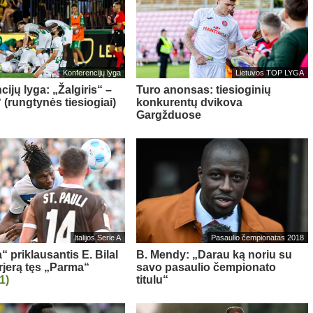
Konferencijų lyga
Lietuvos TOP LYGA
ijų lyga: „Žalgiris“ –
Turo anonsas: tiesioginių
 (rungtynės tiesiogiai)
konkurentų dvikova
Gargžduose
Italijos Serie A
Pasaulio čempionatas 2018
“ priklausantis E. Bilal
B. Mendy: „Darau ką noriu su
rjerą tęs „Parma“
savo pasaulio čempionato
(1)
titulu“