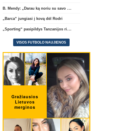
B. Mendy: „Darau ką noriu su savo pasaulio čempionato titulu“
„Barca“ jungiasi į kovą dėl Rodri
„Sporting“ pasipildys Tanzanijos rinktinės krašto saugu
VISOS FUTBOLO NAUJIENOS