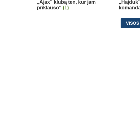
„Ajax“ klubą ten, kur jam
„Hajduk“:
priklauso“
(1)
komand
VISOS