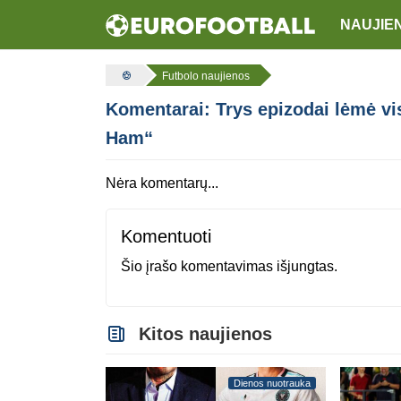
NAUJIE
Futbolo naujienos
Komentarai: Trys epizodai lėmė v
Ham“
Nėra komentarų...
Komentuoti
Šio įrašo komentavimas išjungtas.
Kitos naujienos
Dienos nuotrauka