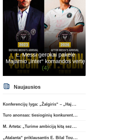
L. Messi gerokai pakėlė
Majamio „Inter“ komandos vertę
(4)
Naujausios
Konferencijų lyga: „Žalgiris“ – „Hajduk“ (rungtynės tiesiogiai)
Turo anonsas: tiesioginių konkurentų dvikova Gargžduose
M. Arteta: „Turime ambiciją kitą sezoną kovoti dėl visų titulų“
„Atalanta“ priklausantis E. Bilal Toure karjerą tęs „Parma“ gretose