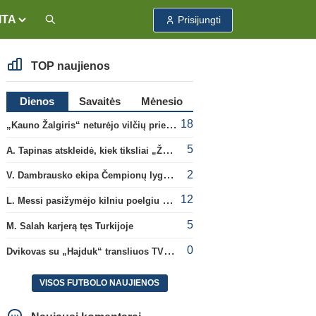
ITA
Prisijungti
TOP naujienos
Dienos
Savaitės
Mėnesio
18
„Kauno Žalgiris“ neturėjo vilčių prieš „Dinamo“
5
A. Tapinas atskleidė, kiek tiksliai „Žalgiris“ jau uždirbo iš UEFA premijų
2
V. Dambrausko ekipa Čempionų lygos atrankoje patyrė skaudžią nesėkmę
12
L. Messi pasižymėjo kilniu poelgiu dėl kilusių gaisrų Madride
5
M. Salah karjerą tęs Turkijoje
0
Dvikovas su „Hajduk“ transliuos TV3, paskutinėje transliacijoje – nauji rekordai
VISOS FUTBOLO NAUJIENOS