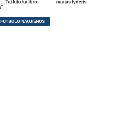
 „Tai kito kalibro
naujas lyderis
a“
 FUTBOLO NAUJIENOS