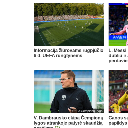
Informacija žiūrovams rugpjūčio
L. Messi
6 d. UEFA rungtynėms
dubliu ir
perdavi
UEFA Čempionų Lyga
V. Dambrausko ekipa Čempionų
Ganos sa
lygos atrankoje patyrė skaudžią
papildys