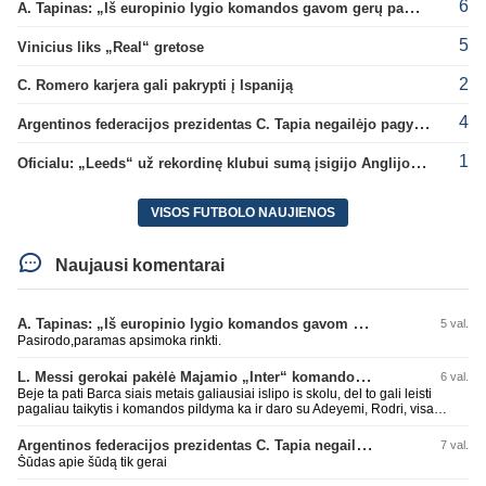
6
A. Tapinas: „Iš europinio lygio komandos gavom gerų pamokų“
5
Vinicius liks „Real“ gretose
2
C. Romero karjera gali pakrypti į Ispaniją
4
Argentinos federacijos prezidentas C. Tapia negailėjo pagyrų G. Infantino
1
Oficialu: „Leeds“ už rekordinę klubui sumą įsigijo Anglijos rinktinės vartininką
VISOS FUTBOLO NAUJIENOS
Naujausi komentarai
A. Tapinas: „Iš europinio lygio komandos gavom gerų pamokų“
5 val.
Pasirodo,paramas apsimoka rinkti.
L. Messi gerokai pakėlė Majamio „Inter“ komandos vertę
6 val.
Beje ta pati Barca siais metais galiausiai islipo is skolu, del to gali leisti
pagaliau taikytis i komandos pildyma ka ir daro su Adeyemi, Rodri, visa
Julian Alvarez saga.
Argentinos federacijos prezidentas C. Tapia negailėjo pagyrų G. Infantino
7 val.
Šūdas apie šūdą tik gerai