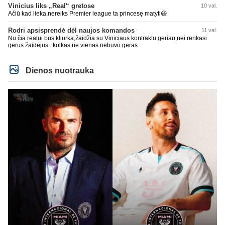
Vinicius liks „Real“ gretose
10 val.
Ačiū kad lieka,nereiks Premier league ta princesę matyti😀
Rodri apsisprendė dėl naujos komandos
11 val.
Nu čia realui bus kliurka,žaidžia su Viniciaus kontraktu geriau,nei renkasi
gerus žaidėjus...kolkas ne vienas nebuvo geras
Dienos nuotrauka