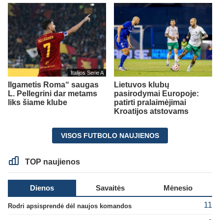
Italijos Serie A
Ilgametis Roma“ saugas
Lietuvos klubų
L. Pellegrini dar metams
pasirodymai Europoje:
liks šiame klube
patirti pralaimėjimai
Kroatijos atstovams
VISOS FUTBOLO NAUJIENOS
TOP naujienos
Dienos
Savaitės
Mėnesio
11
Rodri apsisprendė dėl naujos komandos