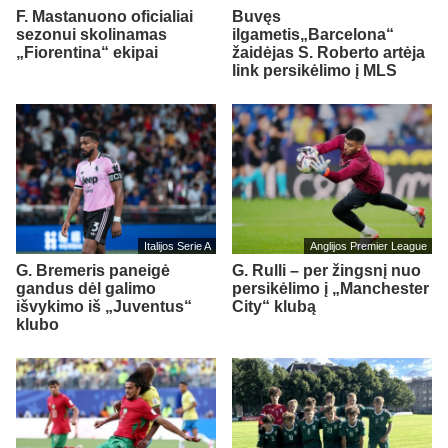
F. Mastanuono oficialiai
Buvęs
sezonui skolinamas
ilgametis„Barcelona“
„Fiorentina“ ekipai
žaidėjas S. Roberto artėja
link persikėlimo į MLS
Italijos Serie A
Anglijos Premier League
G. Bremeris paneigė
G. Rulli – per žingsnį nuo
gandus dėl galimo
persikėlimo į „Manchester
išvykimo iš „Juventus“
City“ klubą
klubo