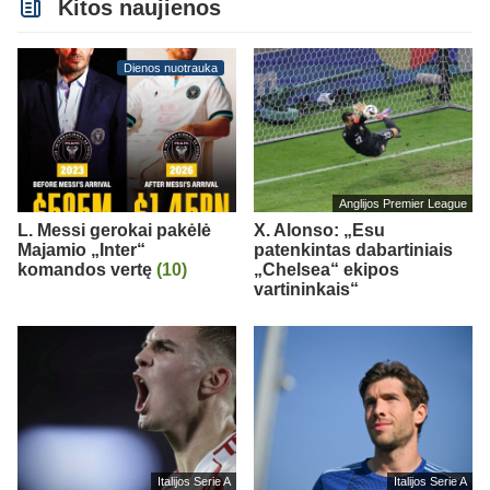
Kitos naujienos
Dienos nuotrauka
Anglijos Premier League
L. Messi gerokai pakėlė
X. Alonso: „Esu
Majamio „Inter“
patenkintas dabartiniais
komandos vertę
(10)
„Chelsea“ ekipos
vartininkais“
Italijos Serie A
Italijos Serie A