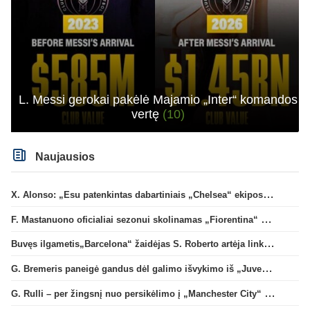
L. Messi gerokai pakėlė Majamio „Inter“ komandos
vertę
(10)
Naujausios
X. Alonso: „Esu patenkintas dabartiniais „Chelsea“ ekipos vartininkais“
F. Mastanuono oficialiai sezonui skolinamas „Fiorentina“ ekipai
Buvęs ilgametis„Barcelona“ žaidėjas S. Roberto artėja link persikėlimo į MLS
G. Bremeris paneigė gandus dėl galimo išvykimo iš „Juventus“ klubo
G. Rulli – per žingsnį nuo persikėlimo į „Manchester City“ klubą