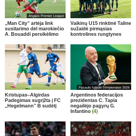
Anglijos Premier League
„Man City“ artėja link
Vaikinų U15 rinktinė Taline
susitarimo dėl marokiečio
sužaidė pirmąsias
A. Bouaddi persikėlimo
kontrolines rungtynes
Pasaulio futbolo čempionatas 2026
Kristupas–Algirdas
Argentinos federacijos
Padegimas sugrįžta į FC
prezidentas C. Tapia
„Hegelmann” B sudėtį
negailėjo pagyrų G.
Infantino
(4)