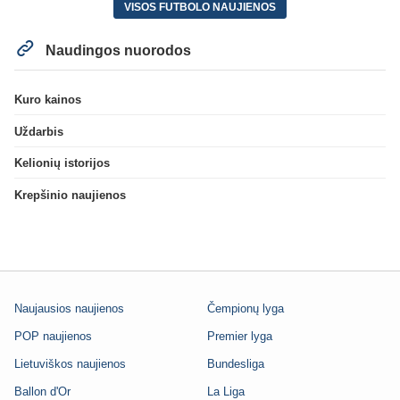
VISOS FUTBOLO NAUJIENOS
Naudingos nuorodos
Kuro kainos
Uždarbis
Kelionių istorijos
Krepšinio naujienos
Naujausios naujienos
Čempionų lyga
POP naujienos
Premier lyga
Lietuviškos naujienos
Bundesliga
Ballon d'Or
La Liga