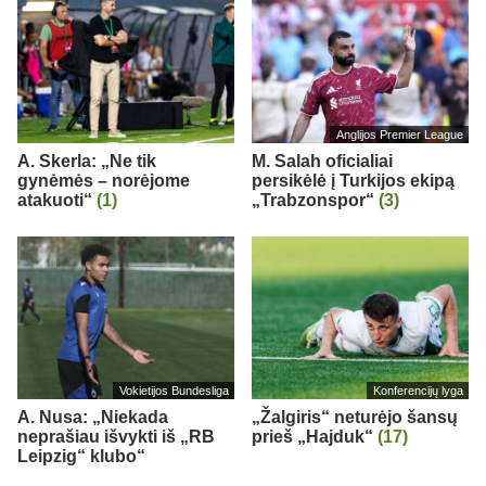
Anglijos Premier League
A. Skerla: „Ne tik
M. Salah oficialiai
gynėmės – norėjome
persikėlė į Turkijos ekipą
atakuoti“
(1)
„Trabzonspor“
(3)
Vokietijos Bundesliga
Konferencijų lyga
A. Nusa: „Niekada
„Žalgiris“ neturėjo šansų
neprašiau išvykti iš „RB
prieš „Hajduk“
(17)
Leipzig“ klubo“