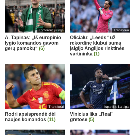
Konferencijų lyga
Transferai
A. Tapinas: „Iš europinio
Oficialu: „Leeds“ už
lygio komandos gavom
rekordinę klubui sumą
gerų pamokų“
(6)
įsigijo Anglijos rinktinės
vartininką
(1)
Transferai
Ispanijos La Liga
Rodri apsisprendė dėl
Vinicius liks „Real“
naujos komandos
(11)
gretose
(5)