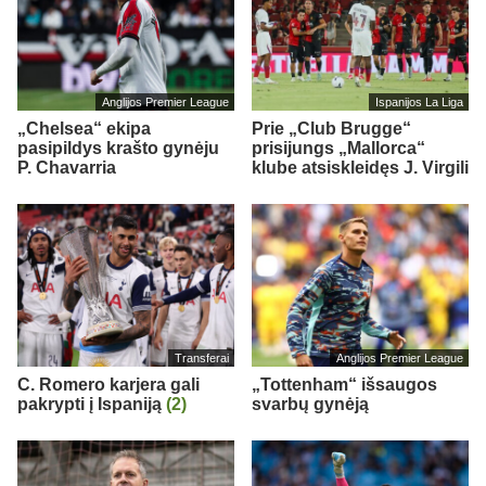
Anglijos Premier League
Ispanijos La Liga
„Chelsea“ ekipa
Prie „Club Brugge“
pasipildys krašto gynėju
prisijungs „Mallorca“
P. Chavarria
klube atsiskleidęs J. Virgili
Transferai
Anglijos Premier League
C. Romero karjera gali
„Tottenham“ išsaugos
pakrypti į Ispaniją
(2)
svarbų gynėją