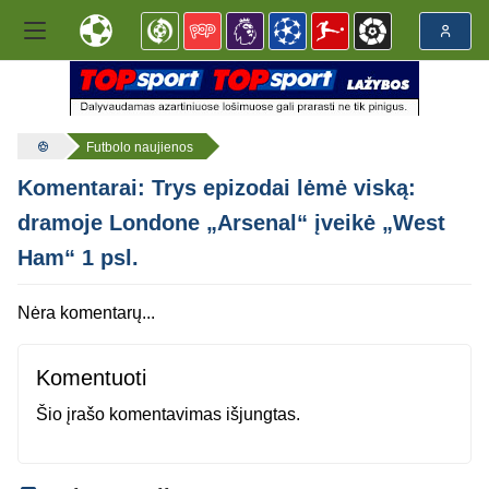
Futbolo naujienos
Komentarai: Trys epizodai lėmė viską:
dramoje Londone „Arsenal“ įveikė „West
Ham“ 1 psl.
Nėra komentarų...
Komentuoti
Šio įrašo komentavimas išjungtas.