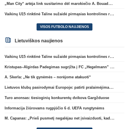
„Man City“ artėja link susitarimo dėl marokiečio A. Bouaddi persikėlimo
Vaikinų U15 rinktinė Taline sužaidė pirmąsias kontrolines rungtynes
VISOS FUTBOLO NAUJIENOS
Lietuviškos naujienos
Vaikinų U15 rinktinė Taline sužaidė pirmąsias kontrolines rungtynes
Kristupas–Algirdas Padegimas sugrįžta į FC „Hegelmann” B sudėtį
A. Skerla: „Ne tik gynėmės – norėjome atakuoti“
Lietuvos klubų pasirodymai Europoje: patirti pralaimėjimai Kroatijos atstovams
Turo anonsas: tiesioginių konkurentų dvikova Gargžduose
Informacija žiūrovams rugpjūčio 6 d. UEFA rungtynėms
M. Capanas: „Prieš pusmetį negalėjau net įsivaizduoti, kad žaisime prieš „Hajduk“