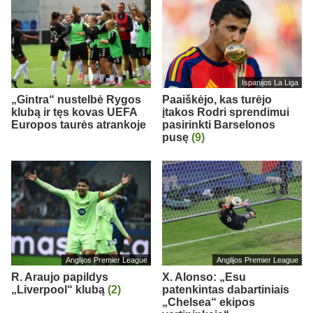
Ispanijos La Liga
„Gintra“ nustelbė Rygos
Paaiškėjo, kas turėjo
klubą ir tęs kovas UEFA
įtakos Rodri sprendimui
Europos taurės atrankoje
pasirinkti Barselonos
pusę
(9)
Anglijos Premier League
Anglijos Premier League
R. Araujo papildys
X. Alonso: „Esu
„Liverpool“ klubą
(2)
patenkintas dabartiniais
„Chelsea“ ekipos