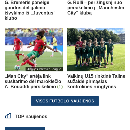
G. Bremeris paneigė
G. Rulli – per žingsnį nuo
gandus dėl galimo
persikėlimo į „Manchester
išvykimo iš „Juventus“
City“ klubą
klubo
Anglijos Premier League
„Man City“ artėja link
Vaikinų U15 rinktinė Taline
susitarimo dėl marokiečio
sužaidė pirmąsias
A. Bouaddi persikėlimo
(1)
kontrolines rungtynes
VISOS FUTBOLO NAUJIENOS
TOP naujienos