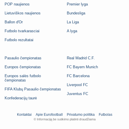
POP naujienos
Premier lyga
Lietuviškos naujienos
Bundesliga
Ballon d'Or
La Liga
Futbolo tvarkarasciai
A lyga
Futbolo rezultatai
Pasaulio čempionatas
Real Madrid C.F.
Europos čempionatas
FC Bayern Munich
Europos salės futbolo
FC Barcelona
čempionatas
Liverpool FC
FIFA Klubų Pasaulio čempionatas
Juventus FC
Konfederacijų taurė
Kontaktai
Apie Eurofootball
Privatumo politika
Futbolas
© Informaciją be sutikimo platinti draudžiama