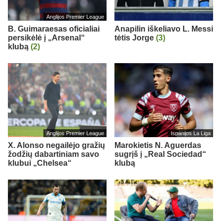
Anglijos Premier League
B. Guimaraesas oficialiai
Anapilin iškeliavo L. Messi
persikėlė į „Arsenal“
tėtis Jorge
(3)
klubą
(2)
Anglijos Premier League
Ispanijos La Liga
X. Alonso negailėjo gražių
Marokietis N. Aguerdas
žodžių dabartiniam savo
sugrįš į „Real Sociedad“
klubui „Chelsea“
klubą