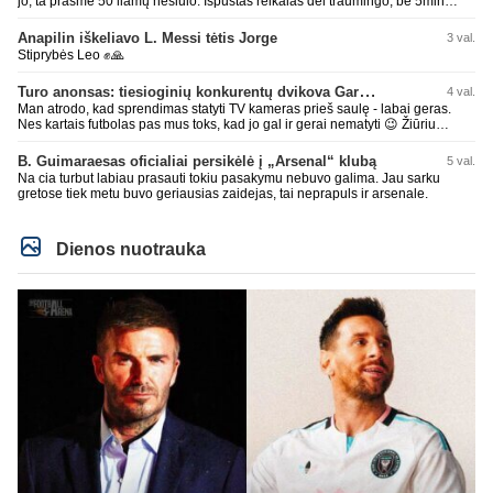
jo, ta prasme 50 liamų nesiūlo. Išpustas reikalas dėl traumingo, be 5min
dieduko.
Anapilin iškeliavo L. Messi tėtis Jorge
3 val.
Stiprybės Leo ✊🙏
Turo anonsas: tiesioginių konkurentų dvikova Gargžduose
4 val.
Man atrodo, kad sprendimas statyti TV kameras prieš saulę - labai geras.
Nes kartais futbolas pas mus toks, kad jo gal ir gerai nematyti 😉 Žiūriu
transliaciją iš DG stadiono, tai negaliu atsidžiaugt tribūnos vaizdu - tuščia,
kaip alaus butelys, kurį ką tik išmaukiau. Linkėjimai Tadui (slapyvardžiu „apie
B. Guimaraesas oficialiai persikėlė į „Arsenal“ klubą
5 val.
nieką“), kuris kiek girdėjau, įpūtė akis varvinančių transliacijų dvasią 😀
Na cia turbut labiau prasauti tokiu pasakymu nebuvo galima. Jau sarku
gretose tiek metu buvo geriausias zaidejas, tai neprapuls ir arsenale.
Dienos nuotrauka