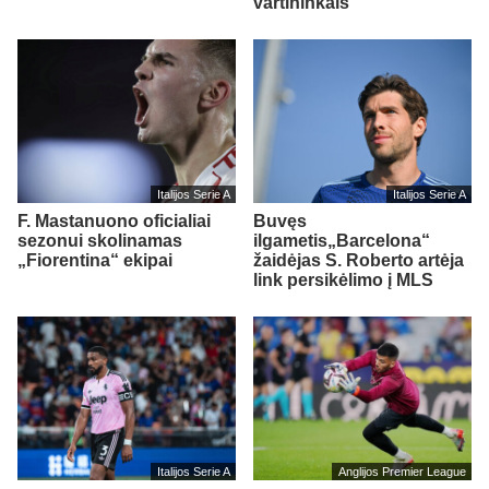
vartininkais“
Italijos Serie A
Italijos Serie A
F. Mastanuono oficialiai
Buvęs
sezonui skolinamas
ilgametis„Barcelona“
„Fiorentina“ ekipai
žaidėjas S. Roberto artėja
link persikėlimo į MLS
Italijos Serie A
Anglijos Premier League