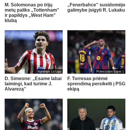
M. Solomonas po trijų
„Fenerbahce“ susidomėjo
metų paliks „Tottenham“
galimybe įsigyti R. Lukaku
ir papildys „West Ham“
klubą
Ispanijos La Liga
Prancūzijos Ligue 1
D. Simeone: „Esame labai
F. Torresas priėmė
laimingi, kad turime J.
sprendimą persikelti į PSG
Alvarezą“
ekipą