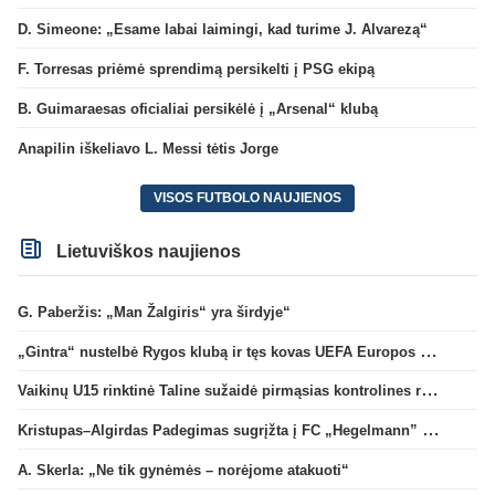
D. Simeone: „Esame labai laimingi, kad turime J. Alvarezą“
F. Torresas priėmė sprendimą persikelti į PSG ekipą
B. Guimaraesas oficialiai persikėlė į „Arsenal“ klubą
Anapilin iškeliavo L. Messi tėtis Jorge
VISOS FUTBOLO NAUJIENOS
Lietuviškos naujienos
G. Paberžis: „Man Žalgiris“ yra širdyje“
„Gintra“ nustelbė Rygos klubą ir tęs kovas UEFA Europos taurės atrankoje
Vaikinų U15 rinktinė Taline sužaidė pirmąsias kontrolines rungtynes
Kristupas–Algirdas Padegimas sugrįžta į FC „Hegelmann” B sudėtį
A. Skerla: „Ne tik gynėmės – norėjome atakuoti“