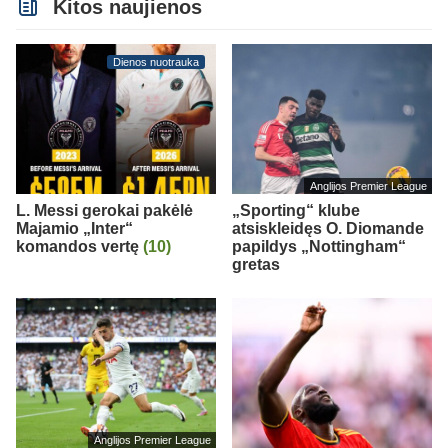
Kitos naujienos
Dienos nuotrauka
Anglijos Premier League
L. Messi gerokai pakėlė
„Sporting“ klube
Majamio „Inter“
atsiskleidęs O. Diomande
komandos vertę
(10)
papildys „Nottingham“
gretas
Anglijos Premier League