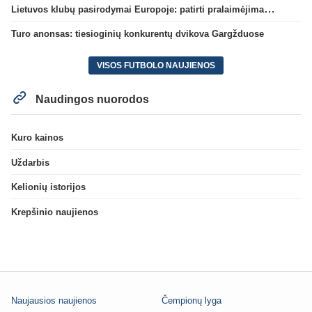
Lietuvos klubų pasirodymai Europoje: patirti pralaimėjimai Kroatijos atstovams
Turo anonsas: tiesioginių konkurentų dvikova Gargžduose
VISOS FUTBOLO NAUJIENOS
Naudingos nuorodos
Kuro kainos
Uždarbis
Kelionių istorijos
Krepšinio naujienos
Naujausios naujienos
Čempionų lyga