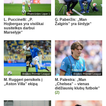
Prancūzijos Ligue 1
L. Puccinelli: „P.
G. Paberžis: „Man
Hojbergas yra visiškai
Žalgiris“ yra širdyje“
susitelkęs darbui
Marselyje“
Anglijos Premier League
Anglijos Premier League
M. Ruggeri persikels į
M. Palestra: „Man
„Aston Villa“ ekipą
„Chelsea“ – vienas
didžiausių klubų futbole“
(2)