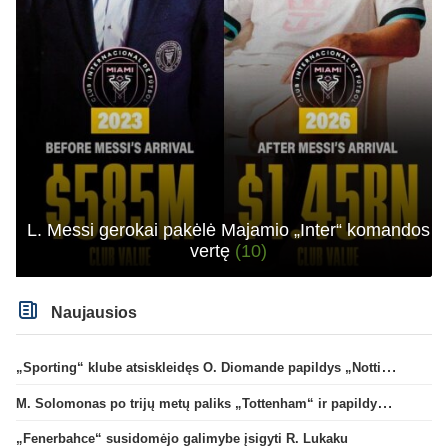
L. Messi gerokai pakėlė Majamio „Inter“ komandos
vertę
(10)
Naujausios
„Sporting“ klube atsiskleidęs O. Diomande papildys „Nottingham“ gretas
M. Solomonas po trijų metų paliks „Tottenham“ ir papildys „West Ham“ klubą
„Fenerbahce“ susidomėjo galimybe įsigyti R. Lukaku