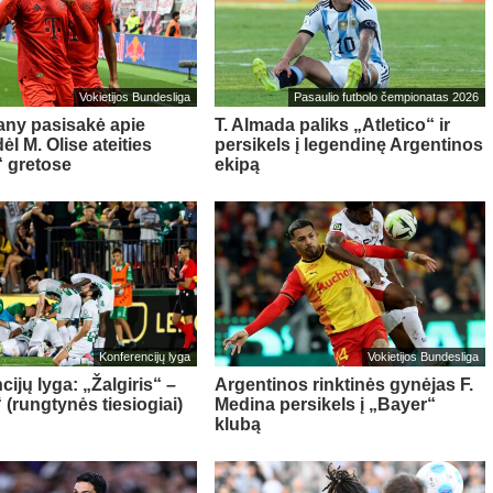
Vokietijos Bundesliga
Pasaulio futbolo čempionatas 2026
ny pasisakė apie
T. Almada paliks „Atletico“ ir
l M. Olise ateities
persikels į legendinę Argentinos
 gretose
ekipą
Konferencijų lyga
Vokietijos Bundesliga
ijų lyga: „Žalgiris“ –
Argentinos rinktinės gynėjas F.
 (rungtynės tiesiogiai)
Medina persikels į „Bayer“
klubą