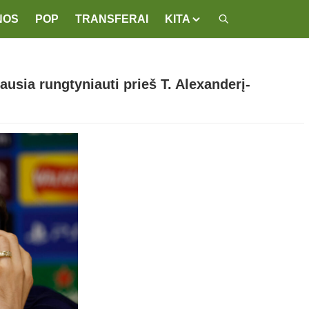
NOS
POP
TRANSFERAI
KITA
usia rungtyniauti prieš T. Alexanderį-