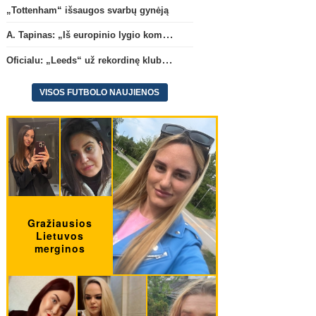
C. Romero karjera gali pakrypti
Oficialu: „Leeds“ už reko
„Tottenham“ išsaugos svarbų gynėją
į Ispaniją
(2)
klubui sumą įsigijo Angli
A. Tapinas: „Iš europinio lygio komandos gavom gerų pamokų“
rinktinės vartininką
(1)
Oficialu: „Leeds“ už rekordinę klubui sumą įsigijo Anglijos rinktinės vartininką
VISOS FUTBOLO NAUJIENOS