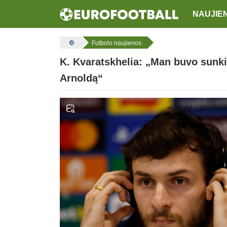
NAUJIE
Futbolo naujienos
K. Kvaratskhelia: „Man buvo sunkia
Arnoldą“