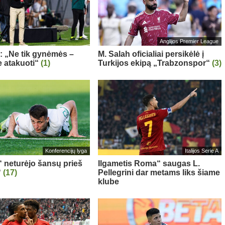
Anglijos Premier League
a: „Ne tik gynėmės –
M. Salah oficialiai persikėlė į
 atakuoti“
(1)
Turkijos ekipą „Trabzonspor“
(3)
Konferencijų lyga
Italijos Serie A
“ neturėjo šansų prieš
Ilgametis Roma“ saugas L.
“
(17)
Pellegrini dar metams liks šiame
klube