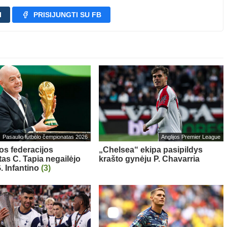
I
PRISIJUNGTI SU FB
Pasaulio futbolo čempionatas 2026
Anglijos Premier League
os federacijos
„Chelsea“ ekipa pasipildys
tas C. Tapia negailėjo
krašto gynėju P. Chavarria
. Infantino
(3)