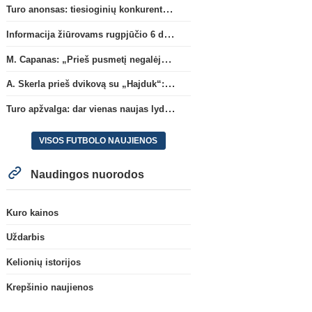
Turo anonsas: tiesioginių konkurentų dvikova Gargžduose
Informacija žiūrovams rugpjūčio 6 d. UEFA rungtynėms
M. Capanas: „Prieš pusmetį negalėjau net įsivaizduoti, kad žaisime prieš „Hajduk“
A. Skerla prieš dvikovą su „Hajduk“: „Tai kito kalibro komanda“
Turo apžvalga: dar vienas naujas lyderis
VISOS FUTBOLO NAUJIENOS
Naudingos nuorodos
Kuro kainos
Uždarbis
Kelionių istorijos
Krepšinio naujienos