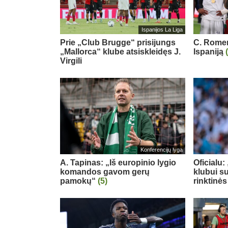
Ispanijos La Liga
Prie „Club Brugge“ prisijungs
C. Romero
„Mallorca“ klube atsiskleidęs J.
Ispaniją
Virgili
Konferencijų lyga
A. Tapinas: „Iš europinio lygio
Oficialu
komandos gavom gerų
klubui su
pamokų“
(5)
rinktinės