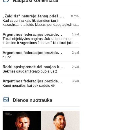
Naujausi komentarai
„Žalgiris“ neturėjo šansų prieš „Hajduk“
8 min.
Kad ceburina kaip tik siandien jau ir
kazachstane atleido klubas, per daug aukstinat
ji.
Argentinos federacijos prezidentas C. Tapia negailėjo pagyrų G. Infantino
1 val.
Tikrai objektyvios pagiros. Juk ka bendro turi
Infantino ir Argentinos futbolas? Nu tikrai jokiu
bendru reikaliuku :)))
Argentinos federacijos prezidentas C. Tapia negailėjo pagyrų G. Infantino
2 val.
niurkt
Rodri apsisprendė dėl naujos komandos
2 val.
Sėkmės gaudant Realo puolėjus :)
Argentinos federacijos prezidentas C. Tapia negailėjo pagyrų G. Infantino
3 val.
Kurgi negailės, kai tiek padėjo 😀
Dienos nuotrauka