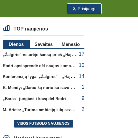
Prisijungti
TOP naujienos
Dienos
Savaitės
Mėnesio
17
„Žalgiris“ neturėjo šansų prieš „Hajduk“
10
Rodri apsisprendė dėl naujos komandos
14
Konferencijų lyga: „Žalgiris“ – „Hajduk“ (rungtynės tiesiogiai)
1
B. Mendy: „Darau ką noriu su savo pasaulio čempionato titulu“
9
„Barca“ jungiasi į kovą dėl Rodri
2
M. Arteta: „Turime ambiciją kitą sezoną kovoti dėl visų titulų“
VISOS FUTBOLO NAUJIENOS