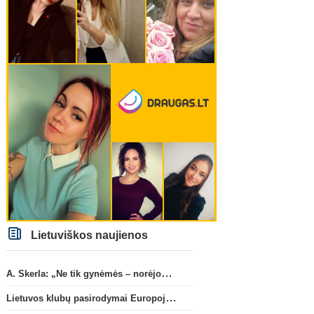
Lietuviškos naujienos
A. Skerla: „Ne tik gynėmės – norėjome atakuoti“
Lietuvos klubų pasirodymai Europoje: patirti pralaimėjimai Kroatijos atstovams