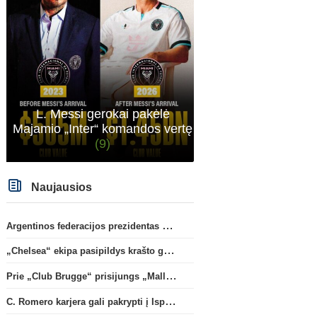
L. Messi gerokai pakėlė
Majamio „Inter“ komandos vertę
(9)
Naujausios
Argentinos federacijos prezidentas C. Tapia negailėjo pagyrų G. Infantino
„Chelsea“ ekipa pasipildys krašto gynėju P. Chavarria
Prie „Club Brugge“ prisijungs „Mallorca“ klube atsiskleidęs J. Virgili
C. Romero karjera gali pakrypti į Ispaniją
Transferai