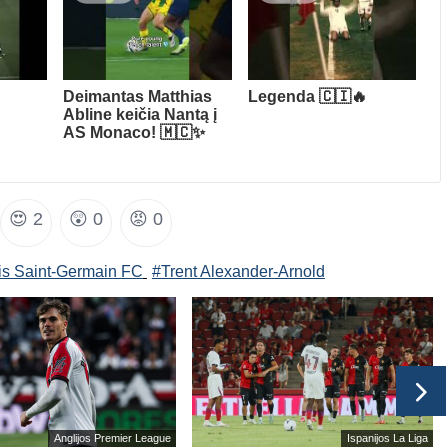
Deimantas Matthias
Legenda 🇨🇮🔥
Abline keičia Nantą į
AS Monaco! 🇲🇨✨
😍
2
😲
0
😡
0
is Saint-Germain FC
#Trent Alexander-Arnold
Anglijos Premier League
Ispanijos La Liga