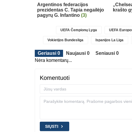
al“ gretose
(4)
Argentinos federacijos
„Chelsea
prezidentas C. Tapia negailėjo
krašto g
pagyrų G. Infantino
(3)
UEFA Čempionų Lyga
UEFA Europos
Vokietijos Bundesliga
Ispanijos La Liga
Geriausi 0
Naujausi 0
Seniausi 0
Nėra komentarų...
Komentuoti
SIŲSTI