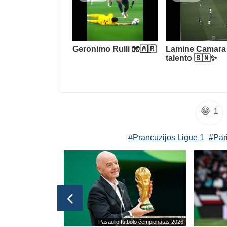
Geronimo Rulli 🧤🇦🇷
Lamine Camara
talento 🇸🇳✨
😂
1
#Prancūzijos Ligue 1
#Par
Ispanijos La Liga
Pasaulio futbolo čempionatas 2026