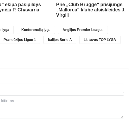
“ ekipa pasipildys
Prie „Club Brugge“ prisijungs
ynėju P. Chavarria
„Mallorca“ klube atsiskleidęs J.
Virgili
 lyga
Konferencijų lyga
Anglijos Premier League
Prancūzijos Ligue 1
Italijos Serie A
Lietuvos TOP LYGA