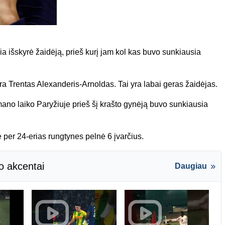
 išskyrė žaidėją, prieš kurį jam kol kas buvo sunkiausia
yra Trentas Alexanderis-Arnoldas. Tai yra labai geras žaidėjas.
mano laiko Paryžiuje prieš šį krašto gynėją buvo sunkiausia
per 24-erias rungtynes pelnė 6 įvarčius.
o akcentai
Daugiau