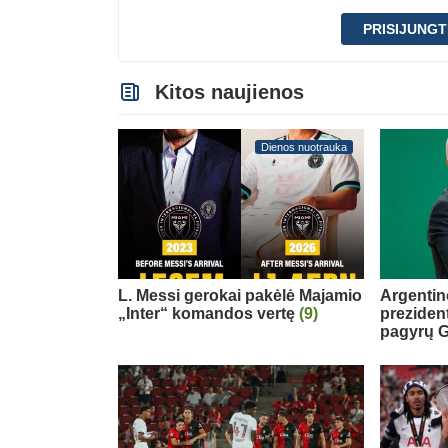
PRISIJUNGT
Kitos naujienos
Dienos nuotrauka
L. Messi gerokai pakėlė Majamio
Argentin
„Inter“ komandos vertę
(9)
preziden
pagyrų G