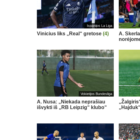
Ispanijos La Liga
Vinicius liks „Real“ gretose
(4)
A. Skerl
norėjome
Vokietijos Bundesliga
A. Nusa: „Niekada neprašiau
„Žalgiris
išvykti iš „RB Leipzig“ klubo“
„Hajduk