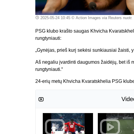
2025-05-24 10:45
© Action Images via Reuters nuotr.
PSG klubo krašto saugas Khvicha Kvaratskhelia
rungtyniauti:
„Gynėjas, prieš kurį sekėsi sunkiausiai žaisti, 
Aš negaliu įvardinti daugumos žaidėjų, bet iš 
rungtyniauti.
“
24-erių metų Khvicha Kvaratskhelia PSG klube 
Vide