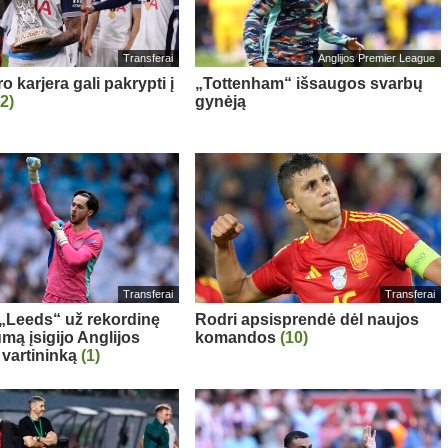
Transferai
Anglijos Premier League
 karjera gali pakrypti į
„Tottenham“ išsaugos svarbų
(2)
gynėją
Transferai
Transferai
: „Leeds“ už rekordinę
Rodri apsisprendė dėl naujos
mą įsigijo Anglijos
komandos
(10)
 vartininką
(1)