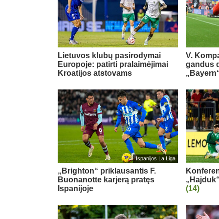
Lietuvos klubų pasirodymai
V. Kompa
Europoje: patirti pralaimėjimai
gandus dė
Kroatijos atstovams
„Bayern“
Ispanijos La Liga
„Brighton“ priklausantis F.
Konferenc
Buonanotte karjerą pratęs
„Hajduk“
Ispanijoje
(14)