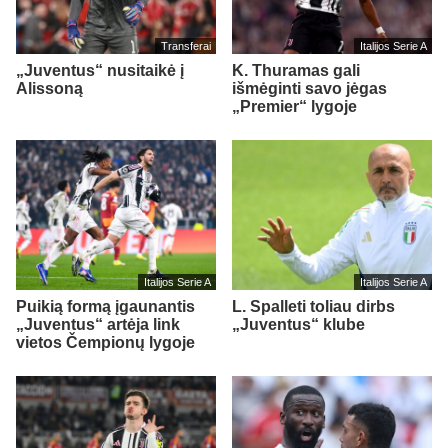
Transferai
Italijos Serie A
„Juventus“ nusitaikė į
K. Thuramas gali
Alissoną
išmėginti savo jėgas
„Premier“ lygoje
Italijos Serie A
Italijos Serie A
Puikią formą įgaunantis
L. Spalleti toliau dirbs
„Juventus“ artėja link
„Juventus“ klube
vietos Čempionų lygoje