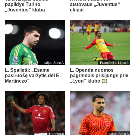
papildys Turino
atstovaus „Juventus“
„Juventus“ klubą
ekipai
Italijos Serie A
Prancūzijos Ligue 1
L. Spalletti: „Esame
L. Openda nuomos
pasiruošę varžytis dėl E.
pagrindais prisijungs prie
Martinezo“
„Lyon“ klubo
(2)
Transferai
Italijos Serie A