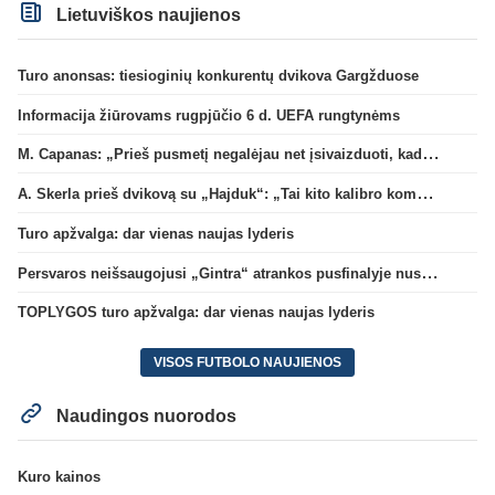
Lietuviškos naujienos
Turo anonsas: tiesioginių konkurentų dvikova Gargžduose
Informacija žiūrovams rugpjūčio 6 d. UEFA rungtynėms
M. Capanas: „Prieš pusmetį negalėjau net įsivaizduoti, kad žaisime prieš „Hajduk“
A. Skerla prieš dvikovą su „Hajduk“: „Tai kito kalibro komanda“
Turo apžvalga: dar vienas naujas lyderis
Persvaros neišsaugojusi „Gintra“ atrankos pusfinalyje nusileido Škotijos čempionėms
TOPLYGOS turo apžvalga: dar vienas naujas lyderis
VISOS FUTBOLO NAUJIENOS
Naudingos nuorodos
Kuro kainos