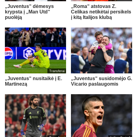
„Juventus“ dėmesys
„Roma“ atstovas Z.
krypsta į „Man Utd“
Celikas netikėtai persikels
puolėją
į kitą Italijos klubą
Transferai
„Juventus“ nusitaikė į E.
„Juventus“ susidomėjo G.
Martinezą
Vicario paslaugomis