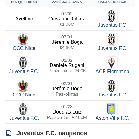
BUVĘS KLUBAS
ŽAIDĖJAS / KAINA
NAUJAS KLUBAS
07/02
Avellino
Giovanni Daffara
€1.00M
Juventus F.C.
07/01
Jérémie Boga
€4.80M
OGC Nice
Juventus F.C.
02/02
Daniele Rugani
Paskolintas: €500K
Juventus F.C.
ACF Fiorentina
02/01
Jérémie Boga
Paskolintas
OGC Nice
Juventus F.C.
01/28
Douglas Luiz
Paskolintas: €2.00M
Juventus F.C.
Aston Villa F.C.
Juventus F.C. naujienos