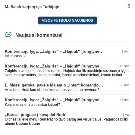
5
M. Salah karjerą tęs Turkijoje
VISOS FUTBOLO NAUJIENOS
Naujausi komentarai
Konferencijų lyga: „Žalgiris“ – „Hajduk“ (rungtynės tiesiogiai)
1 min.
Infiltruotas :)
Konferencijų lyga: „Žalgiris“ – „Hajduk“ (rungtynės tiesiogiai)
10 min.
Zalgiris savo sportines formos pike, Hajduk dar tik prasidejo sezonas,o lygiu
skirtumas kosminis, cia ne tbilisiai, farerai ar lichtensteinai, kroatu klubai
parode kokioje s.... esame, tad tuo ir baigsis futbolo atgimimas, lauksim dar
10 metu kitu stebuklingu rungtyniu pries koki kysiniovo metalista
L. Messi gerokai pakėlė Majamio „Inter“ komandos vertę
35 min.
Ar tu bent zinai kuo skiriasi komandos verte nuo revenue?
Konferencijų lyga: „Žalgiris“ – „Hajduk“ (rungtynės tiesiogiai)
48 min.
Kaip meras drįsta rusiškai kalbėt?
„Barca“ jungiasi į kovą dėl Rodri
1 val.
O prieš tai eile metų Real tvatino tavo barsą per visus galus. Pagarbos biški
abiem klubam kloune