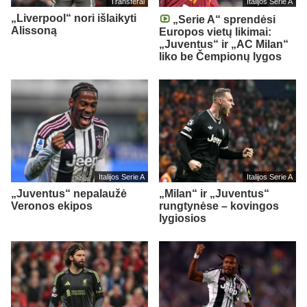
Transferai
Italijos Serie A
„Liverpool“ nori išlaikyti
„Serie A“ sprendėsi
Alissoną
Europos vietų likimai:
„Juventus“ ir „AC Milan“
liko be Čempionų lygos
Italijos Serie A
Italijos Serie A
„Juventus“ nepalaužė
„Milan“ ir „Juventus“
Veronos ekipos
rungtynėse – kovingos
lygiosios