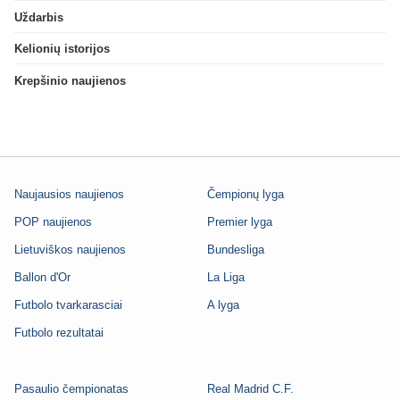
Uždarbis
Kelionių istorijos
Krepšinio naujienos
Naujausios naujienos
Čempionų lyga
POP naujienos
Premier lyga
Lietuviškos naujienos
Bundesliga
Ballon d'Or
La Liga
Futbolo tvarkarasciai
A lyga
Futbolo rezultatai
Pasaulio čempionatas
Real Madrid C.F.