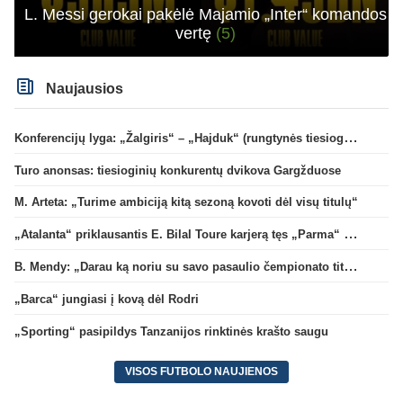
L. Messi gerokai pakėlė Majamio „Inter“ komandos
vertę
(5)
Naujausios
Konferencijų lyga: „Žalgiris“ – „Hajduk“ (rungtynės tiesiogiai)
Turo anonsas: tiesioginių konkurentų dvikova Gargžduose
M. Arteta: „Turime ambiciją kitą sezoną kovoti dėl visų titulų“
„Atalanta“ priklausantis E. Bilal Toure karjerą tęs „Parma“ gretose
B. Mendy: „Darau ką noriu su savo pasaulio čempionato titulu“
„Barca“ jungiasi į kovą dėl Rodri
„Sporting“ pasipildys Tanzanijos rinktinės krašto saugu
VISOS FUTBOLO NAUJIENOS