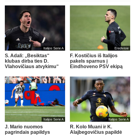
Italijos Serie A
Eredivisie
S. Adali: „Besiktas“
F. Kostičius iš Italijos
klubas dirba ties D.
pakels sparnus į
Vlahovičiaus atvykimu“
Eindhoveno PSV ekipą
Italijos Serie A
Italijos Serie A
J. Mario nuomos
R. Kolo Muani ir K.
pagrindais papildys
Alajbegovičius papildė