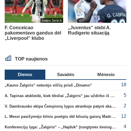
Italijos Serie A
F. Conceicao
„Juventus“ stebi A.
pakomentavo gandus dėl
Rudigerio situaciją
„Liverpool“ klubo
TOP naujienos
Dienos
Savaitės
Mėnesio
18
„Kauno Žalgiris“ neturėjo vilčių prieš „Dinamo“
5
A. Tapinas atskleidė, kiek tiksliai „Žalgiris“ jau uždirbo iš UEFA premijų
2
V. Dambrausko ekipa Čempionų lygos atrankoje patyrė skaudžią nesėkmę
12
L. Messi pasižymėjo kilniu poelgiu dėl kilusių gaisrų Madride
4
Konferencijų lyga: „Žalgiris“ – „Hajduk“ (rungtynės tiesiogiai)