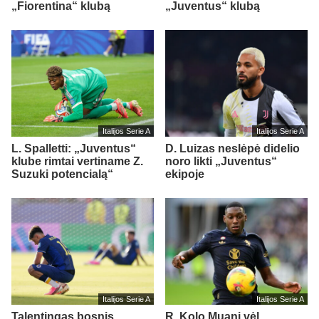
„Fiorentina“ klubą
„Juventus“ klubą
Italijos Serie A
Italijos Serie A
L. Spalletti: „Juventus“
D. Luizas neslėpė didelio
klube rimtai vertiname Z.
noro likti „Juventus“
Suzuki potencialą“
ekipoje
Italijos Serie A
Italijos Serie A
Talentingas bosnis
R. Kolo Muani vėl