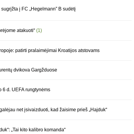
sugrįžta į FC „Hegelmann” B sudėtį
orėjome atakuoti“
(1)
poje: patirti pralaimėjimai Kroatijos atstovams
kurentų dvikova Gargžduose
io 6 d. UEFA rungtynėms
alėjau net įsivaizduoti, kad žaisime prieš „Hajduk“
duk“: „Tai kito kalibro komanda“