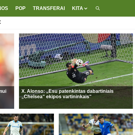
NOS
POP
TRANSFERAI
KITA
t
mui
X. Alonso: „Esu patenkintas dabartiniais
„Chelsea“ ekipos vartininkais“