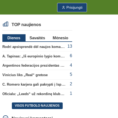
Prisijungti
TOP naujienos
Dienos
Savaitės
Mėnesio
13
Rodri apsisprendė dėl naujos komandos
6
A. Tapinas: „Iš europinio lygio komandos gavom gerų pamokų“
4
Argentinos federacijos prezidentas C. Tapia negailėjo pagyrų G. Infantino
5
Vinicius liks „Real“ gretose
2
C. Romero karjera gali pakrypti į Ispaniją
1
Oficialu: „Leeds“ už rekordinę klubui sumą įsigijo Anglijos rinktinės vartininką
VISOS FUTBOLO NAUJIENOS