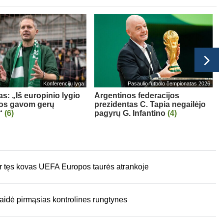
Konferencijų lyga
Pasaulio futbolo čempionatas 2026
as: „Iš europinio lygio
Argentinos federacijos
s gavom gerų
prezidentas C. Tapia negailėjo
“
(6)
pagyrų G. Infantino
(4)
ir tęs kovas UEFA Europos taurės atrankoje
žaidė pirmąsias kontrolines rungtynes