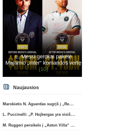
L. Messi gerokai pakėlė
Majamio „Inter“ komandos vertę
(10)
Naujausios
Marokietis N. Aguerdas sugrįš į „Real Sociedad“ klubą
L. Puccinelli: „P. Hojbergas yra visiškai susitelkęs darbui Marselyje“
M. Ruggeri persikels į „Aston Villa“ ekipą