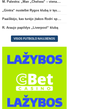
M. Palestra: „Man „Chelsea“ – vienas didžiausių klubų futbole“
„Gintra“ nustelbė Rygos klubą ir tęs kovas UEFA Europos taurės atrankoje
Paaiškėjo, kas turėjo įtakos Rodri sprendimui pasirinkti Barselonos pusę
R. Araujo papildys „Liverpool“ klubą
VISOS FUTBOLO NAUJIENOS
Ispanijos La Liga
Vinicius liks „Real“ gretose
(5)
C. Romero karjera gali pa
į Ispaniją
(2)