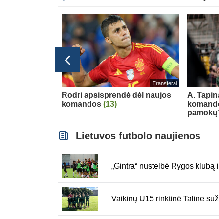
Transferai
Transferai
 gali pakrypti
Rodri apsisprendė dėl naujos
A. Tapin
komandos
(13)
komando
pamokų
Lietuvos futbolo naujienos
„Gintra“ nustelbė Rygos klubą 
Vaikinų U15 rinktinė Taline su