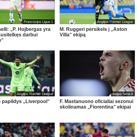
Prancūzijos Ligue 1
Anglijos Premier League
elli: „P. Hojbergas yra
M. Ruggeri persikels į „Aston
susitelkęs darbui
Villa“ ekipą
e“
Anglijos Premier League
Italijos Serie A
o papildys „Liverpool“
F. Mastanuono oficialiai sezonui
skolinamas „Fiorentina“ ekipai