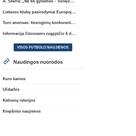
A. Skerla: „Ne tik gynėmės – norėjome atakuoti“
Lietuvos klubų pasirodymai Europoje: patirti pralaimėjimai Kroatijos atstovams
Turo anonsas: tiesioginių konkurentų dvikova Gargžduose
Informacija žiūrovams rugpjūčio 6 d. UEFA rungtynėms
VISOS FUTBOLO NAUJIENOS
Naudingos nuorodos
Kuro kainos
Uždarbis
Kelionių istorijos
Krepšinio naujienos