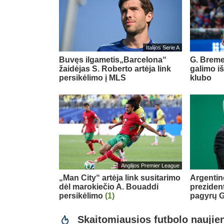
Italijos Serie A
Buvęs ilgametis„Barcelona“
G. Breme
žaidėjas S. Roberto artėja link
galimo i
persikėlimo į MLS
klubo
Anglijos Premier League
„Man City“ artėja link susitarimo
Argentin
dėl marokiečio A. Bouaddi
preziden
persikėlimo
(1)
pagyrų G
Skaitomiausios futbolo naujie