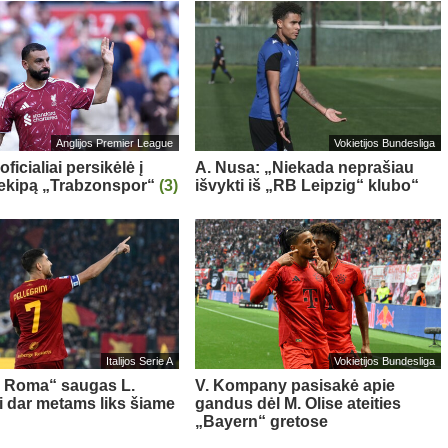
Anglijos Premier League
Vokietijos Bundesliga
oficialiai persikėlė į
A. Nusa: „Niekada neprašiau
 ekipą „Trabzonspor“
(3)
išvykti iš „RB Leipzig“ klubo“
Italijos Serie A
Vokietijos Bundesliga
s Roma“ saugas L.
V. Kompany pasisakė apie
ni dar metams liks šiame
gandus dėl M. Olise ateities
„Bayern“ gretose