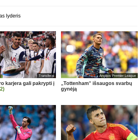
as lyderis
Transferai
Anglijos Premier League
 karjera gali pakrypti į
„Tottenham“ išsaugos svarbų
(2)
gynėją