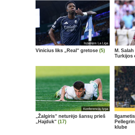
Ispanijos La Liga
Vinicius liks „Real“ gretose
(5)
M. Salah 
Turkijos
Konferencijų lyga
„Žalgiris“ neturėjo šansų prieš
Ilgameti
„Hajduk“
(17)
Pellegri
klube