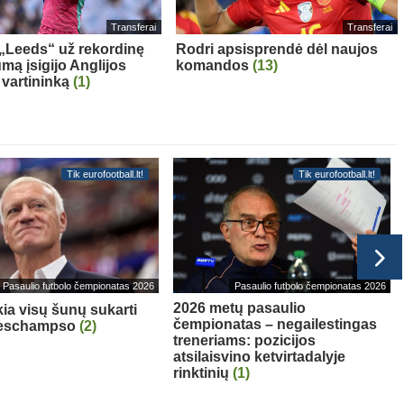
Transferai
Transferai
: „Leeds“ už rekordinę
Rodri apsisprendė dėl naujos
mą įsigijo Anglijos
komandos
(13)
 vartininką
(1)
Tik eurofootball.lt!
Tik eurofootball.lt!
Pasaulio futbolo čempionatas 2026
Pasaulio futbolo čempionatas 2026
2026 metų pasaulio
ia visų šunų sukarti
čempionatas – negailestingas
Deschampso
(2)
treneriams: pozicijos
atsilaisvino ketvirtadalyje
rinktinių
(1)