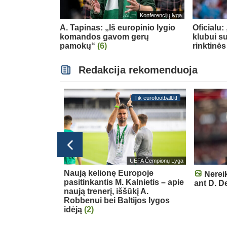
Konferencijų lyga
A. Tapinas: „Iš europinio lygio
Oficialu
komandos gavom gerų
klubui su
pamokų“
(6)
rinktinės
Redakcija rekomenduoja
Tik eurofootball.lt!
Tik eurofootball.lt!
bolo čempionatas 2026
UEFA Čempionų Lyga
pionato
Naują kelionę Europoje
Nereik
kiai prisistatė
pasitinkantis M. Kalnietis – apie
ant D. 
 grupių etape
naują trenerį, iššūkį A.
Robbenui bei Baltijos lygos
idėją
(2)