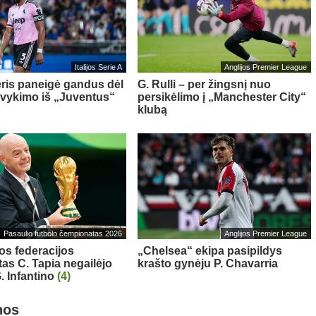
Italijos Serie A
Anglijos Premier League
ris paneigė gandus dėl
G. Rulli – per žingsnį nuo
švykimo iš „Juventus“
persikėlimo į „Manchester City“
klubą
Pasaulio futbolo čempionatas 2026
Anglijos Premier League
os federacijos
„Chelsea“ ekipa pasipildys
tas C. Tapia negailėjo
krašto gynėju P. Chavarria
. Infantino
(4)
nos