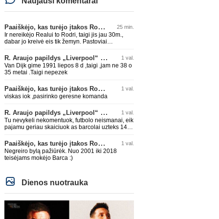
Naujausi komentarai
Paaiškėjo, kas turėjo įtakos Rodri sprendimui pasirinkti Barselonos pusę
25 min.
Ir nereikėjo Realui to Rodri, taigi jis jau 30m.,
dabar jo kreivė eis tik žemyn. Pastoviai
traumuojasi paskutiniu metu. Dabar gi vėl
darysis nugaros operaciją, tai kada grįš į aikštę?
R. Araujo papildys „Liverpool“ klubą
1 val.
Po pusės metų? Ne ne ačiū. Viskas gerai, Real
Van Dijk gime 1991 liepos 8 d ,taigi ,jam ne 38 o
turi ir geresnių opcijų, Mauras viską sustatys į
35 metai .Taigi nepezek
vietas. Jeigu jis iš tikro būtų buvęs reikalingas,
Perezas būtų ir pasiėmęs seniai. Beja ir ManCity,
Paaiškėjo, kas turėjo įtakos Rodri sprendimui pasirinkti Barselonos pusę
1 val.
ne šiaip sau paleidžia jį. Sėkmės jam Barcoje,
galės su savo korešais iš rinktinės kartu pažaisti
viskas iok ,pasirinko geresne komanda
karjeros saulėlydyje.
R. Araujo papildys „Liverpool“ klubą
1 val.
Tu nevykeli nekomentuok, futbolo neismanai, eik
pajamu geriau skaiciuok as barcolai uzteks 140
lemu🤣🤣🤣
Paaiškėjo, kas turėjo įtakos Rodri sprendimui pasirinkti Barselonos pusę
1 val.
Negreiro bylą pažiūrėk. Nuo 2001 iki 2018
teisėjams mokėjo Barca :)
Dienos nuotrauka