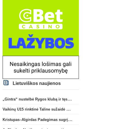
Lietuviškos naujienos
„Gintra“ nustelbė Rygos klubą ir tęs kovas UEFA Europos taurės atrankoje
Vaikinų U15 rinktinė Taline sužaidė pirmąsias kontrolines rungtynes
Kristupas–Algirdas Padegimas sugrįžta į FC „Hegelmann” B sudėtį