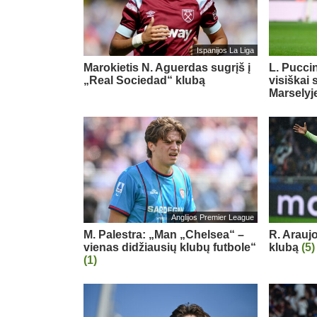
Ispanijos La Liga
Marokietis N. Aguerdas sugrįš į
L. Puccin
„Real Sociedad“ klubą
visiškai 
Marselyj
Anglijos Premier League
M. Palestra: „Man „Chelsea“ –
R. Arauj
vienas didžiausių klubų futbole“
klubą
(5)
(1)