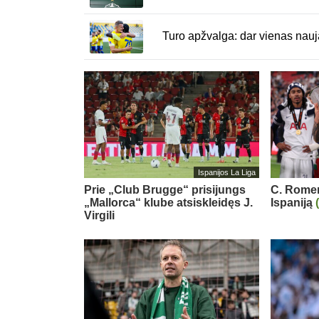
Turo apžvalga: dar vienas nauj
Ispanijos La Liga
Prie „Club Brugge“ prisijungs
C. Romero
„Mallorca“ klube atsiskleidęs J.
Ispaniją
Virgili