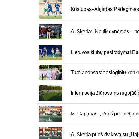
Kristupas–Algirdas Padegimas 
A. Skerla: „Ne tik gynėmės – n
Lietuvos klubų pasirodymai Euro
Turo anonsas: tiesioginių kon
Informacija žiūrovams rugpjūč
M. Capanas: „Prieš pusmetį neg
A. Skerla prieš dvikovą su „Haj