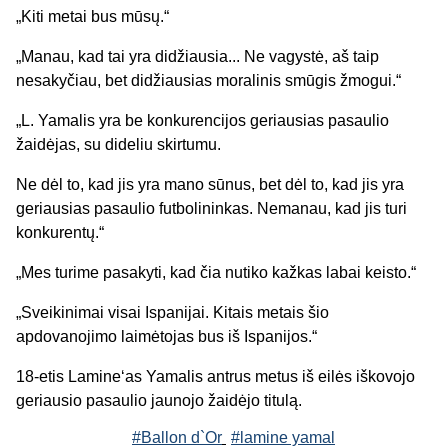
„Kiti metai bus mūsų.“
„Manau, kad tai yra didžiausia... Ne vagystė, aš taip
nesakyčiau, bet didžiausias moralinis smūgis žmogui.“
„L. Yamalis yra be konkurencijos geriausias pasaulio
žaidėjas, su dideliu skirtumu.
Ne dėl to, kad jis yra mano sūnus, bet dėl to, kad jis yra
geriausias pasaulio futbolininkas. Nemanau, kad jis turi
konkurentų.“
„Mes turime pasakyti, kad čia nutiko kažkas labai keisto.“
„Sveikinimai visai Ispanijai. Kitais metais šio
apdovanojimo laimėtojas bus iš Ispanijos.“
18-etis Lamine‘as Yamalis antrus metus iš eilės iškovojo
geriausio pasaulio jaunojo žaidėjo titulą.
#Ballon d`Or
#lamine yamal