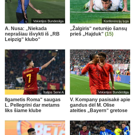
Vokietijos Bundesliga
Konferencijų lyga
A. Nusa: „Niekada
„Žalgiris“ neturėjo šansų
neprašiau išvykti iš „RB
prieš „Hajduk“
(15)
Leipzig“ klubo“
Italijos Serie A
Vokietijos Bundesliga
Ilgametis Roma“ saugas
V. Kompany pasisakė apie
L. Pellegrini dar metams
gandus dėl M. Olise
liks šiame klube
ateities „Bayern“ gretose