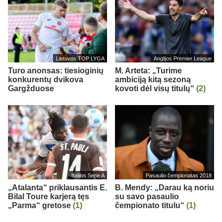
Lietuvos TOP LYGA
Anglijos Premier League
Turo anonsas: tiesioginių
M. Arteta: „Turime
konkurentų dvikova
ambiciją kitą sezoną
Gargžduose
kovoti dėl visų titulų“
(2)
Italijos Serie A
Pasaulio čempionatas 2018
„Atalanta“ priklausantis E.
B. Mendy: „Darau ką noriu
Bilal Toure karjerą tęs
su savo pasaulio
„Parma“ gretose
(1)
čempionato titulu“
(1)