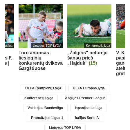
undesliga
Lietuvos TOP LYGA
Konferencijų lyga
Turo anonsas:
„Žalgiris“ neturėjo
V. Ko
jas F.
tiesioginių
šansų prieš
pasisa
els į
konkurentų dvikova
„Hajduk“
(15)
gandus
ą
Gargžduose
ateiti
greto
UEFA Čempionų Lyga
UEFA Europos lyga
Konferencijų lyga
Anglijos Premier League
Vokietijos Bundesliga
Ispanijos La Liga
Prancūzijos Ligue 1
Italijos Serie A
Lietuvos TOP LYGA