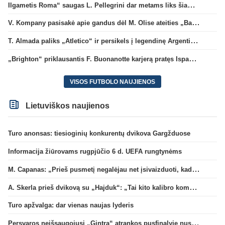
Ilgametis Roma“ saugas L. Pellegrini dar metams liks šiame klube
V. Kompany pasisakė apie gandus dėl M. Olise ateities „Bayern“ gretose
T. Almada paliks „Atletico“ ir persikels į legendinę Argentinos ekipą
„Brighton“ priklausantis F. Buonanotte karjerą pratęs Ispanijoje
VISOS FUTBOLO NAUJIENOS
Lietuviškos naujienos
Turo anonsas: tiesioginių konkurentų dvikova Gargžduose
Informacija žiūrovams rugpjūčio 6 d. UEFA rungtynėms
M. Capanas: „Prieš pusmetį negalėjau net įsivaizduoti, kad žaisime prieš „Hajduk“
A. Skerla prieš dvikovą su „Hajduk“: „Tai kito kalibro komanda“
Turo apžvalga: dar vienas naujas lyderis
Persvaros neišsaugojusi „Gintra“ atrankos pusfinalyje nusileido Škotijos čempionėms