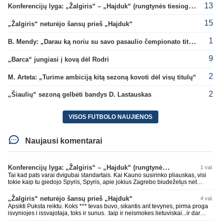
13
Konferencijų lyga: „Žalgiris“ – „Hajduk“ (rungtynės tiesiogiai)
15
„Žalgiris“ neturėjo šansų prieš „Hajduk“
1
B. Mendy: „Darau ką noriu su savo pasaulio čempionato titulu“
9
„Barca“ jungiasi į kovą dėl Rodri
2
M. Arteta: „Turime ambiciją kitą sezoną kovoti dėl visų titulų“
2
„Šiaulių“ sezoną gelbėti bandys D. Lastauskas
VISOS FUTBOLO NAUJIENOS
Naujausi komentarai
Konferencijų lyga: „Žalgiris“ – „Hajduk“ (rungtynės tiesiogiai)
1 val.
Tai kad pats varai dvigubai standartais. Kai Kauno susirinko pliauskas, visi
tokie kaip tu giedojo Spyris, Spyris, apie jokius Zagrebo biudežetus net
nekalbėjot. Dabar kai Spartakas gavo per rudają, tai jau pz BIUDŽETAS
daug didesnis. Tfu ant tokių.
„Žalgiris“ neturėjo šansų prieš „Hajduk“
4 val.
Apsikti Puksta reiktu. Koks *** tevas buvo, sikantis ant tevynes, pirma proga
isvyniojes i issvajotaja, toks ir sunus. .taip ir neismokes lietuviskai...ir dar
pasimaives pries ziurovus po golo...aciu, ne...nebent vertybiu neturintis