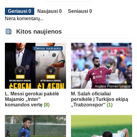
Geriausi 0
Naujausi 0
Seniausi 0
Nėra komentarų...
Kitos naujienos
Dienos nuotrauka
Anglijos Premier League
L. Messi gerokai pakėlė
M. Salah oficialiai
Majamio „Inter“
persikėlė į Turkijos ekipą
komandos vertę
(8)
„Trabzonspor“
(1)