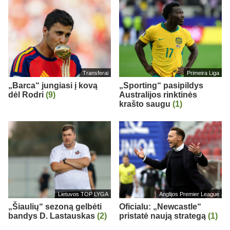
Transferai
Primeira Liga
„Barca“ jungiasi į kovą
„Sporting“ pasipildys
dėl Rodri
(9)
Australijos rinktinės
krašto saugu
(1)
Lietuvos TOP LYGA
Anglijos Premier League
„Šiaulių“ sezoną gelbėti
Oficialu: „Newcastle“
bandys D. Lastauskas
(2)
pristatė naują strategą
(1)