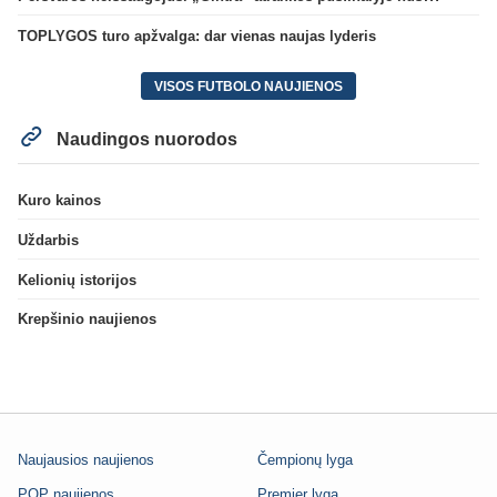
TOPLYGOS turo apžvalga: dar vienas naujas lyderis
VISOS FUTBOLO NAUJIENOS
Naudingos nuorodos
Kuro kainos
Uždarbis
Kelionių istorijos
Krepšinio naujienos
Naujausios naujienos
Čempionų lyga
POP naujienos
Premier lyga