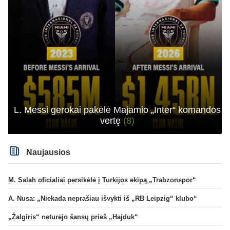
L. Messi gerokai pakėlė Majamio „Inter“ komandos
vertę
(8)
Naujausios
M. Salah oficialiai persikėlė į Turkijos ekipą „Trabzonspor“
A. Nusa: „Niekada neprašiau išvykti iš „RB Leipzig“ klubo“
„Žalgiris“ neturėjo šansų prieš „Hajduk“