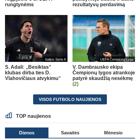
rungtynėms
rezultatyvų perdavimą
Italijos Serie A
UEFA Čempionų Lyga
S. Adali: „Besiktas“
V. Dambrausko ekipa
klubas dirba ties D.
Čempionų lygos atrankoje
Vlahovičiaus atvykimu“
patyrė skaudžią nesėkmę
(2)
VISOS FUTBOLO NAUJIENOS
TOP naujienos
Dienos
Savaitės
Mėnesio