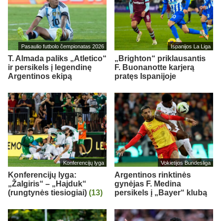
Pasaulio futbolo čempionatas 2026
Ispanijos La Liga
T. Almada paliks „Atletico“
„Brighton“ priklausantis
ir persikels į legendinę
F. Buonanotte karjerą
Argentinos ekipą
pratęs Ispanijoje
Konferencijų lyga
Vokietijos Bundesliga
Konferencijų lyga:
Argentinos rinktinės
„Žalgiris“ – „Hajduk“
gynėjas F. Medina
(rungtynės tiesiogiai)
(13)
persikels į „Bayer“ klubą