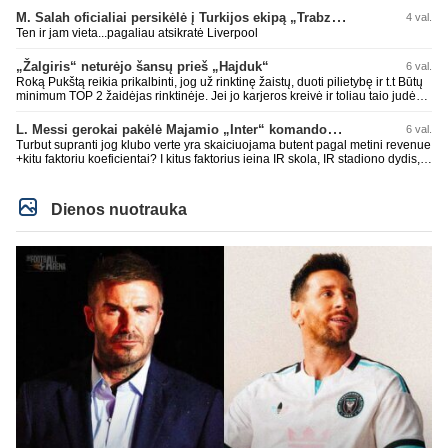
laurynas ikalbins
M. Salah oficialiai persikėlė į Turkijos ekipą „Trabzonspor“
4 val.
Ten ir jam vieta...pagaliau atsikratė Liverpool
„Žalgiris“ neturėjo šansų prieš „Hajduk“
6 val.
Roką Pukštą reikia prikalbinti, jog už rinktinę žaistų, duoti pilietybę ir t.t Būtų
minimum TOP 2 žaidėjas rinktinėje. Jei jo karjeros kreivė ir toliau taio judės,
bus per vėlu po to, nes JAV ji pasikvies žaisti.
L. Messi gerokai pakėlė Majamio „Inter“ komandos vertę
6 val.
Turbut supranti jog klubo verte yra skaiciuojama butent pagal metini revenue
+kitu faktoriu koeficientai? I kitus faktorius ieina IR skola, IR stadiono dydis,
IR lygos populiarumas, IR dar eile kitu dalyku. O tavo pamineta Barca kuo
puikiausiai sugeneravo rekordini 1.1B revenue, kas stipriai prisidejo prie
milzinisko klubo vertes suoli siemet. Be to, tie 200 pamineti cia yra visiskai
Dienos nuotrauka
on-point, jeigu jau musu mylimas D. prasneko apie klubo vertes kelima, arba
CR atveju - numusima.