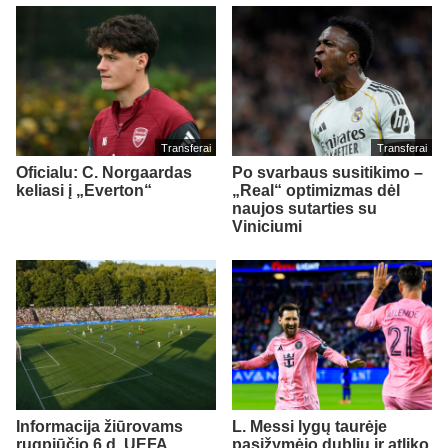
Transferai
Transferai
Oficialu: C. Norgaardas
Po svarbaus susitikimo –
keliasi į „Everton“
„Real“ optimizmas dėl
naujos sutarties su
Viniciumi
Informacija žiūrovams
L. Messi lygų taurėje
rugpjūčio 6 d. UEFA
pasižymėjo dubliu ir atliko