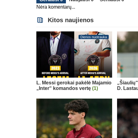
Nėra komentarų...
Kitos naujienos
Dienos nuotrauka
L. Messi gerokai pakėlė Majamio
„Šiaulių
„Inter“ komandos vertę
(1)
D. Lasta