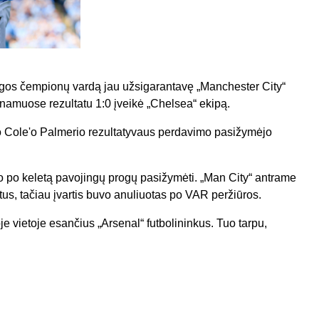
ygos čempionų vardą jau užsigarantavę „Manchester City“
į namuose rezultatu 1:0 įveikė „Chelsea“ ekipą.
. Po Cole'o Palmerio rezultatyvaus perdavimo pasižymėjo
o po keletą pavojingų progų pasižymėti. „Man City“ antrame
rtus, tačiau įvartis buvo anuliuotas po VAR peržiūros.
je vietoje esančius „Arsenal“ futbolininkus. Tuo tarpu,