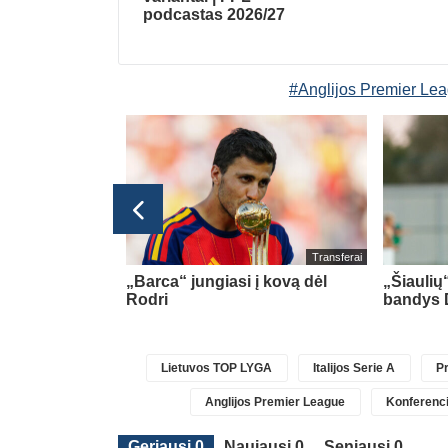
podcastas 2026/27
#Anglijos Premier Le
glijos Premier League
Transferai
l“ žaidėjas T.
„Barca“ jungiasi į kovą dėl
„Šiaulių
s „Crystal
Rodri
bandys 
Lietuvos TOP LYGA
Italijos Serie A
Pr
Anglijos Premier League
Konferenci
Geriausi 0
Naujausi 0
Seniausi 0