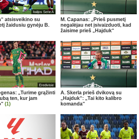
Italijos Serie A
a“ atsisveikino su
M. Capanas: „Prieš pusmetį
tį žaidusiu gynėju B.
negalėjau net įsivaizduoti, kad
žaisime prieš „Hajduk“
Eredivisie
egenas: „Turime grąžinti
A. Skerla prieš dvikovą su
ubą ten, kur jam
„Hajduk“: „Tai kito kalibro
o“
(1)
komanda“