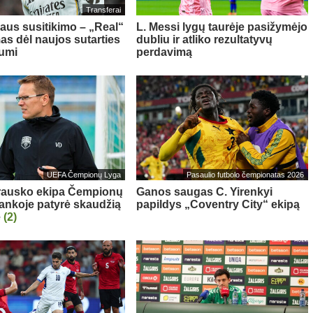
Transferai
aus susitikimo – „Real“
L. Messi lygų taurėje pasižymėjo
as dėl naujos sutarties
dubliu ir atliko rezultatyvų
iumi
perdavimą
UEFA Čempionų Lyga
Pasaulio futbolo čempionatas 2026
rausko ekipa Čempionų
Ganos saugas C. Yirenkyi
rankoje patyrė skaudžią
papildys „Coventry City“ ekipą
ę
(2)