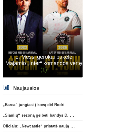
L. Messi gerokai pakėlė
Majamio „Inter“ komandos vertę
(1)
Naujausios
„Barca“ jungiasi į kovą dėl Rodri
„Šiaulių“ sezoną gelbėti bandys D. Lastauskas
Oficialu: „Newcastle“ pristatė naują strategą