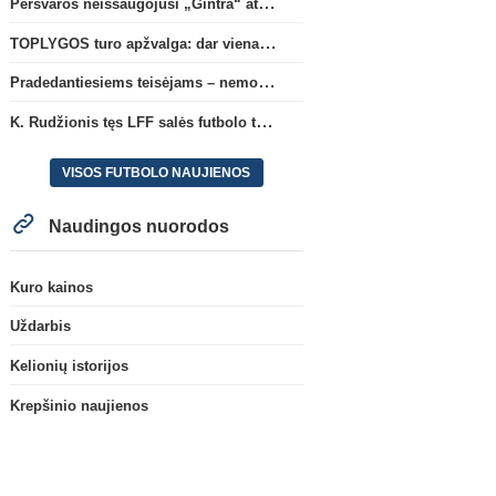
Persvaros neišsaugojusi „Gintra“ atrankos pusfinalyje nusileido Škotijos čempionėms
TOPLYGOS turo apžvalga: dar vienas naujas lyderis
Pradedantiesiems teisėjams – nemokamas seminaras Vilniuje šį penktadienį
K. Rudžionis tęs LFF salės futbolo techninio direktoriaus veiklą
VISOS FUTBOLO NAUJIENOS
Naudingos nuorodos
Kuro kainos
Uždarbis
Kelionių istorijos
Krepšinio naujienos