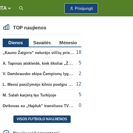
ITA
Prisijungti
TOP naujienos
Dienos
Savaitės
Mėnesio
18
„Kauno Žalgiris“ neturėjo vilčių prieš „Dinamo“
5
A. Tapinas atskleidė, kiek tiksliai „Žalgiris“ jau uždirbo iš UEFA premijų
2
V. Dambrausko ekipa Čempionų lygos atrankoje patyrė skaudžią nesėkmę
12
L. Messi pasižymėjo kilniu poelgiu dėl kilusių gaisrų Madride
5
M. Salah karjerą tęs Turkijoje
0
Dvikovas su „Hajduk“ transliuos TV3, paskutinėje transliacijoje – nauji rekordai
VISOS FUTBOLO NAUJIENOS