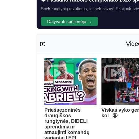
Spėk rungtynių rezultatus, laimėk prizus! Prisijunk prie
Dalyvauti spėlionėje →
Vide
Priešsezoninės
Viskas vyko ger
draugiškos
kol...😬
rungtynės, DIDELI
sprendimai ir
atnaujinti komandų
variantai | FPL