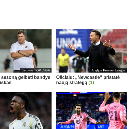
Lietuvos TOP LYGA
Anglijos Premier League
“ sezoną gelbėti bandys
Oficialu: „Newcastle“ pristatė
uskas
naują strategą
(1)