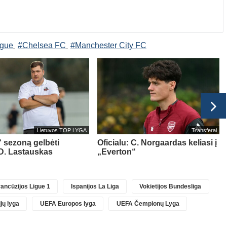
ague
#Chelsea FC
#Manchester City FC
Lietuvos TOP LYGA
Transferai
“ sezoną gelbėti
Oficialu: C. Norgaardas keliasi į
D. Lastauskas
„Everton“
ancūzijos Ligue 1
Ispanijos La Liga
Vokietijos Bundesliga
jų lyga
UEFA Europos lyga
UEFA Čempionų Lyga