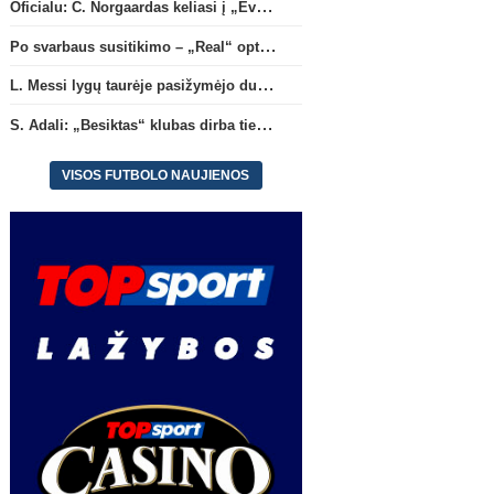
Oficialu: C. Norgaardas keliasi į „Everton“
Po svarbaus susitikimo – „Real“ optimizmas dėl naujos sutarties su Viniciumi
L. Messi lygų taurėje pasižymėjo dubliu ir atliko rezultatyvų perdavimą
S. Adali: „Besiktas“ klubas dirba ties D. Vlahovičiaus atvykimu“
VISOS FUTBOLO NAUJIENOS