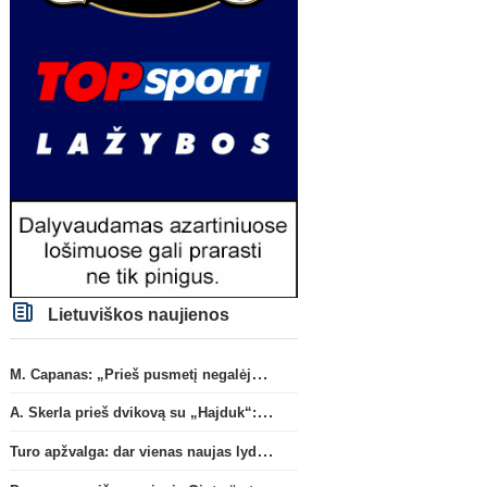
Transferai
Po svarbaus susitikimo –
L. Messi lygų taurėje
Lietuviškos naujienos
„Real“ optimizmas dėl naujos
pasižymėjo dubliu ir atlik
sutarties su Viniciumi
rezultatyvų perdavimą
M. Capanas: „Prieš pusmetį negalėjau net įsivaizduoti, kad žaisime prieš „Hajduk“
A. Skerla prieš dvikovą su „Hajduk“: „Tai kito kalibro komanda“
Turo apžvalga: dar vienas naujas lyderis