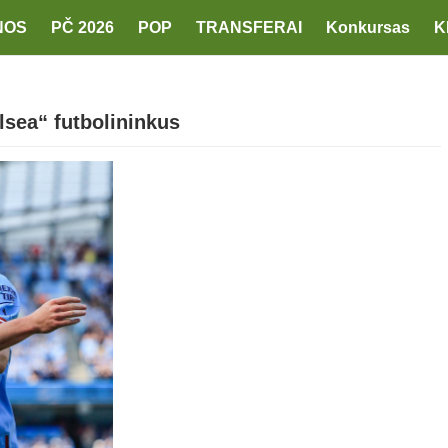
NOS
PČ 2026
POP
TRANSFERAI
Konkursas
K
sea“ futbolininkus