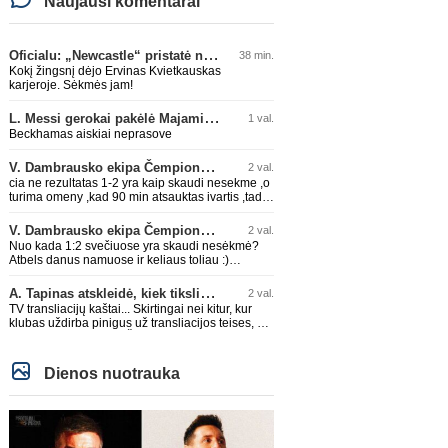
Naujausi komentarai
Oficialu: „Newcastle“ pristatė naują strategą
38 min.
Kokį žingsnį dėjo Ervinas Kvietkauskas
karjeroje. Sėkmės jam!
L. Messi gerokai pakėlė Majamio „Inter“ komandos vertę
1 val.
Beckhamas aiskiai neprasove
V. Dambrausko ekipa Čempionų lygos atrankoje patyrė skaudžią nesėkmę
2 val.
cia ne rezultatas 1-2 yra kaip skaudi nesekme ,o
turima omeny ,kad 90 min atsauktas ivartis ,tada
butu lygiosios
V. Dambrausko ekipa Čempionų lygos atrankoje patyrė skaudžią nesėkmę
2 val.
Nuo kada 1:2 svečiuose yra skaudi nesėkmė?
Atbels danus namuose ir keliaus toliau :)
Sėkmės Valdui!
A. Tapinas atskleidė, kiek tiksliai „Žalgiris“ jau uždirbo iš UEFA premijų
2 val.
TV transliacijų kaštai... Skirtingai nei kitur, kur
klubas uždirba pinigus už transliacijos teises, ŽV
čia turi išlaidų eilutę.. Žiauruva :)
Dienos nuotrauka