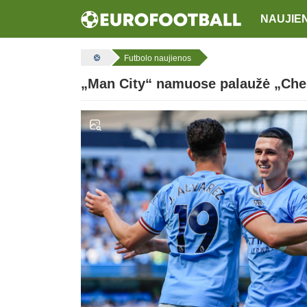
NAUJIE
Futbolo naujienos
„Man City“ namuose palaužė „Chel