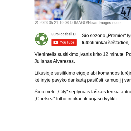
2023-05-21 19:08
© IMAGO/News Images nuotr.
Šio sezono „Premier“ l
futbolininkai šeštadien
Vienintelis susitikimo įvartis krito 12 minutę
Julianas Alvarezas.
Likusioje susitikimo eigoje abi komandos turėj
kėlinyje pavyko dar kartą pasiūsti kamuolį į va
Šiuo metu „City“ septyniais taškais lenkia antro
„Chelsea“ futbolininkai rikiuojasi dvylikti.