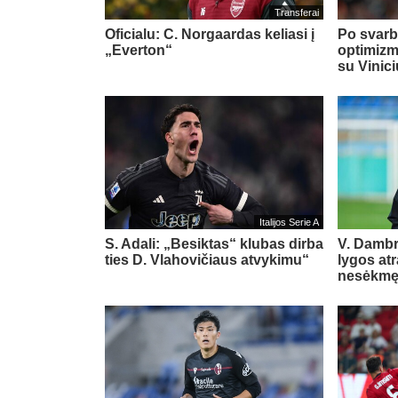
Transferai
Oficialu: C. Norgaardas keliasi į
Po svarb
„Everton“
optimizm
su Vinic
Italijos Serie A
S. Adali: „Besiktas“ klubas dirba
V. Damb
ties D. Vlahovičiaus atvykimu“
lygos at
nesėkm