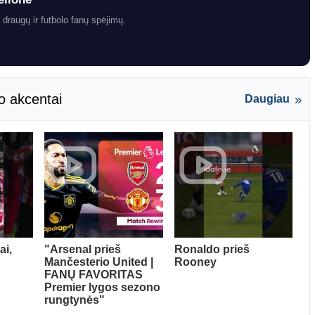
 draugų ir futbolo fanų spėjimų.
o akcentai
Daugiau
ai,
"Arsenal prieš
Ronaldo prieš
Mančesterio United |
Rooney
FANŲ FAVORITAS
Premier lygos sezono
rungtynės"