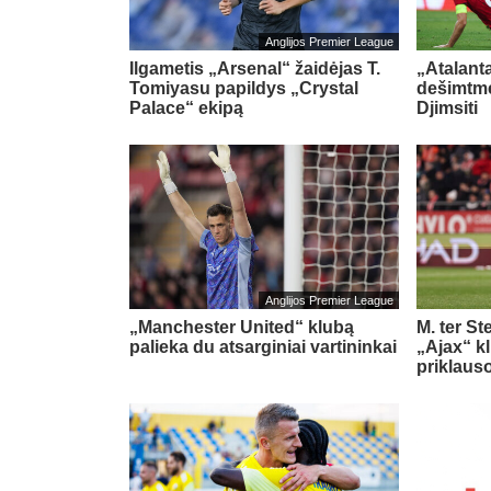
Anglijos Premier League
Ilgametis „Arsenal“ žaidėjas T.
„Atalant
Tomiyasu papildys „Crystal
dešimtme
Palace“ ekipą
Djimsiti
Anglijos Premier League
„Manchester United“ klubą
M. ter St
palieka du atsarginiai vartininkai
„Ajax“ kl
priklaus