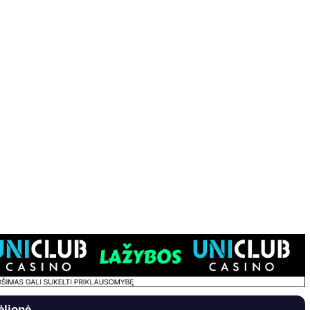
ėlionė