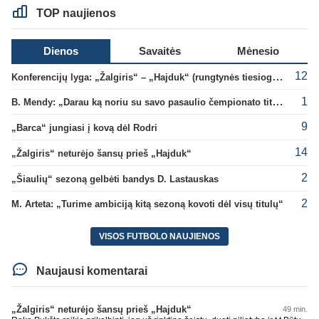
TOP naujienos
Dienos
Savaitės
Mėnesio
12
Konferencijų lyga: „Žalgiris“ – „Hajduk“ (rungtynės tiesiogiai)
1
B. Mendy: „Darau ką noriu su savo pasaulio čempionato titulu“
9
„Barca“ jungiasi į kovą dėl Rodri
14
„Žalgiris“ neturėjo šansų prieš „Hajduk“
2
„Šiaulių“ sezoną gelbėti bandys D. Lastauskas
2
M. Arteta: „Turime ambiciją kitą sezoną kovoti dėl visų titulų“
VISOS FUTBOLO NAUJIENOS
Naujausi komentarai
„Žalgiris“ neturėjo šansų prieš „Hajduk“
49 min.