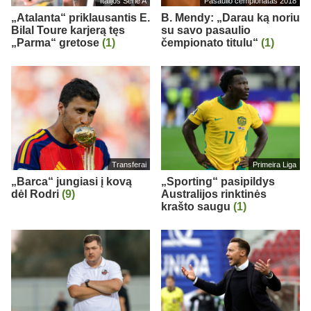
Italijos Serie A
Pasaulio čempionatas 2018
„Atalanta“ priklausantis E.
B. Mendy: „Darau ką noriu
Bilal Toure karjerą tęs
su savo pasaulio
„Parma“ gretose
(1)
čempionato titulu“
(1)
Transferai
Primeira Liga
„Barca“ jungiasi į kovą
„Sporting“ pasipildys
dėl Rodri
(9)
Australijos rinktinės
krašto saugu
(1)