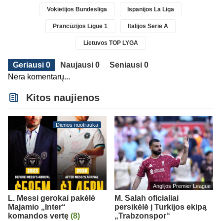
Vokietijos Bundesliga
Ispanijos La Liga
Prancūzijos Ligue 1
Italijos Serie A
Lietuvos TOP LYGA
Geriausi 0
Naujausi 0
Seniausi 0
Nėra komentarų...
Kitos naujienos
Dienos nuotrauka
Anglijos Premier League
L. Messi gerokai pakėlė
M. Salah oficialiai
Majamio „Inter“
persikėlė į Turkijos ekipą
komandos vertę
(8)
„Trabzonspor“