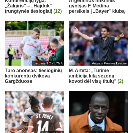
Konferencijų lyga:
Argentinos rinktinės
„Žalgiris“ – „Hajduk“
gynėjas F. Medina
(rungtynės tiesiogiai)
(12)
persikels į „Bayer“ klubą
Lietuvos TOP LYGA
Anglijos Premier League
Turo anonsas: tiesioginių
M. Arteta: „Turime
konkurentų dvikova
ambiciją kitą sezoną
Gargžduose
kovoti dėl visų titulų“
(2)