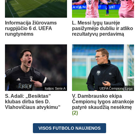
Informacija žiūrovams
L. Messi lygų taurėje
rugpjūčio 6 d. UEFA
pasižymėjo dubliu ir atliko
rungtynėms
rezultatyvų perdavimą
Italijos Serie A
UEFA Čempionų Lyga
S. Adali: „Besiktas“
V. Dambrausko ekipa
klubas dirba ties D.
Čempionų lygos atrankoje
Vlahovičiaus atvykimu“
patyrė skaudžią nesėkmę
(2)
VISOS FUTBOLO NAUJIENOS