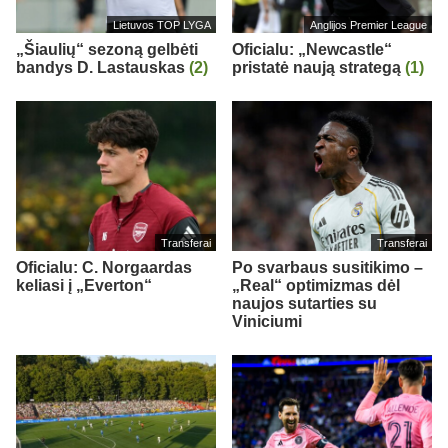
Lietuvos TOP LYGA
Anglijos Premier League
„Šiaulių“ sezoną gelbėti
Oficialu: „Newcastle“
bandys D. Lastauskas
(2)
pristatė naują strategą
(1)
Transferai
Transferai
Oficialu: C. Norgaardas
Po svarbaus susitikimo –
keliasi į „Everton“
„Real“ optimizmas dėl
naujos sutarties su
Viniciumi