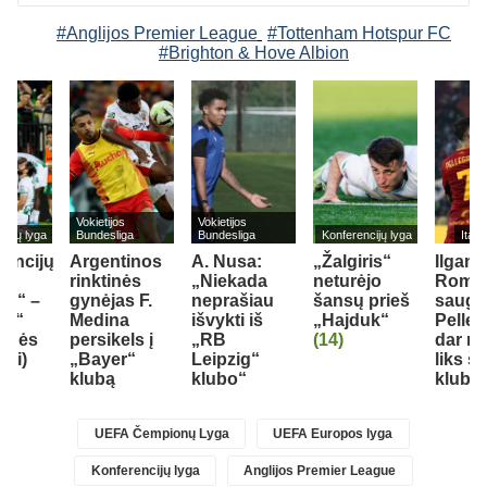
#Anglijos Premier League
#Tottenham Hotspur FC
#Brighton & Hove Albion
Vokietijos
Vokietijos
cijų lyga
Bundesliga
Bundesliga
Konferencijų lyga
Itali
rencijų
Argentinos
A. Nusa:
„Žalgiris“
Ilgame
rinktinės
„Niekada
neturėjo
Roma
ris“ –
gynėjas F.
neprašiau
šansų prieš
sauga
uk“
Medina
išvykti iš
„Hajduk“
Pelleg
tynės
persikels į
„RB
(14)
dar m
iai)
„Bayer“
Leipzig“
liks š
klubą
klubo“
klube
UEFA Čempionų Lyga
UEFA Europos lyga
Konferencijų lyga
Anglijos Premier League