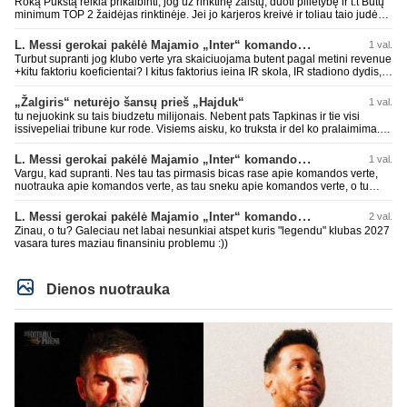
Roką Pukštą reikia prikalbinti, jog už rinktinę žaistų, duoti pilietybę ir t.t Būtų
minimum TOP 2 žaidėjas rinktinėje. Jei jo karjeros kreivė ir toliau taio judės,
bus per vėlu po to, nes JAV ji pasikvies žaisti.
L. Messi gerokai pakėlė Majamio „Inter“ komandos vertę
1 val.
Turbut supranti jog klubo verte yra skaiciuojama butent pagal metini revenue
+kitu faktoriu koeficientai? I kitus faktorius ieina IR skola, IR stadiono dydis,
IR lygos populiarumas, IR dar eile kitu dalyku. O tavo pamineta Barca kuo
puikiausiai sugeneravo rekordini 1.1B revenue, kas stipriai prisidejo prie
„Žalgiris“ neturėjo šansų prieš „Hajduk“
1 val.
milzinisko klubo vertes suoli siemet. Be to, tie 200 pamineti cia yra visiskai
tu nejuokink su tais biudzetu milijonais. Nebent pats Tapkinas ir tie visi
on-point, jeigu jau musu mylimas D. prasneko apie klubo vertes kelima, arba
issivepeliai tribune kur rode. Visiems aisku, ko truksta ir del ko pralaimima.
CR atveju - numusima.
tas pats ir su kavianskais. Bet nenorim pripazint, kad net jei neturim
ziniasklaidos, kuri isanalizuoti po pirsteli, ko kam truksta, tai nei kalnietis nei
L. Messi gerokai pakėlė Majamio „Inter“ komandos vertę
1 val.
kasperunas nesusigaudys. Aciu, mercys, lauksim wilno grietineles
Vargu, kad supranti. Nes tau tas pirmasis bicas rase apie komandos verte,
besivaipanciu itamet Konfu lygoje 20 tukst. stadione...jei makleriui tapinui
nuotrauka apie komandos verte, as tau sneku apie komandos verte, o tu
neatsibos sitas projektas
vistiek apie revenue tauziji. Barca dabar belekokiose skolose ir "pirmauja"
pasaulyje pagal tai, bet uzima antra vieta po Realo pagal klubine verte
L. Messi gerokai pakėlė Majamio „Inter“ komandos vertę
2 val.
pasaulyje. Tokios ten ir finansines problemos pas ta Al Nassr kai PIF vienu
Zinau, o tu? Galeciau net labai nesunkiai atspet kuris "legendu" klubas 2027
rankos mostu galetu viska nubraukti jeigu noretu. Siaip tas PIF savo
vasara tures maziau finansiniu problemu :))
priziurimus klubus galetu arabuose griezciau kontroliuoti nes rinka nesveikai
iskraipyta per ju isikalinejimus.
Dienos nuotrauka