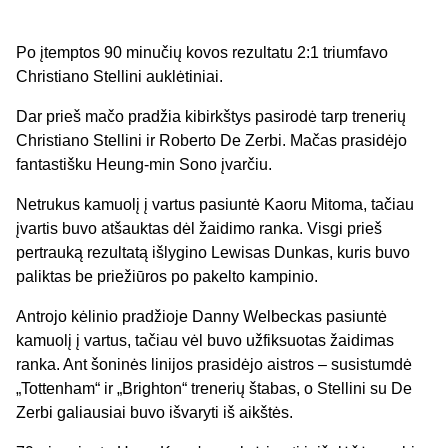
Po įtemptos 90 minučių kovos rezultatu 2:1 triumfavo
Christiano Stellini auklėtiniai.
Dar prieš mačo pradžia kibirkštys pasirodė tarp trenerių
Christiano Stellini ir Roberto De Zerbi. Mačas prasidėjo
fantastišku Heung-min Sono įvarčiu.
Netrukus kamuolį į vartus pasiuntė Kaoru Mitoma, tačiau
įvartis buvo atšauktas dėl žaidimo ranka. Visgi prieš
pertrauką rezultatą išlygino Lewisas Dunkas, kuris buvo
paliktas be priežiūros po pakelto kampinio.
Antrojo kėlinio pradžioje Danny Welbeckas pasiuntė
kamuolį į vartus, tačiau vėl buvo užfiksuotas žaidimas
ranka. Ant šoninės linijos prasidėjo aistros – susistumdė
„Tottenham“ ir „Brighton“ trenerių štabas, o Stellini su De
Zerbi galiausiai buvo išvaryti iš aikštės.