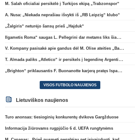
M. Salah oficialiai persikėlė į Turkijos ekipą „Trabzonspor“
A. Nusa: „Niekada neprašiau išvykti iš „RB Leipzig“ klubo“
„Žalgiris“ neturėjo šansų prieš „Hajduk“
Ilgametis Roma“ saugas L. Pellegrini dar metams liks šiame klube
V. Kompany pasisakė apie gandus dėl M. Olise ateities „Bayern“ gretose
T. Almada paliks „Atletico“ ir persikels į legendinę Argentinos ekipą
„Brighton“ priklausantis F. Buonanotte karjerą pratęs Ispanijoje
VISOS FUTBOLO NAUJIENOS
Lietuviškos naujienos
Turo anonsas: tiesioginių konkurentų dvikova Gargžduose
Informacija žiūrovams rugpjūčio 6 d. UEFA rungtynėms
M. Capanas: „Prieš pusmetį negalėjau net įsivaizduoti, kad žaisime prieš „Hajduk“