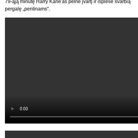
79-ąją minutę Harry Kane'as pelnė įvartį ir išplėšė svarbią
pergalę „pentinams“.