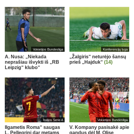
Vokietijos Bundesliga
Konferencijų lyga
A. Nusa: „Niekada
„Žalgiris“ neturėjo šansų
neprašiau išvykti iš „RB
prieš „Hajduk“
(14)
Leipzig“ klubo“
Italijos Serie A
Vokietijos Bundesliga
Ilgametis Roma“ saugas
V. Kompany pasisakė apie
L. Pellegrini dar metams
gandus dėl M. Olise