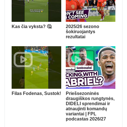
Kas čia vyksta? 🤔
2025/26 sezono
šokiruojantys
rezultatai
Filas Fodenas, Sustok!
Priešsezoninės
draugiškos rungtynės,
DIDELI sprendimai ir
atnaujinti komandų
variantai | FPL
podcastas 2026/27