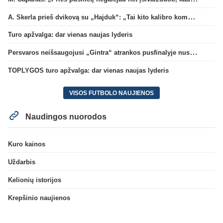
A. Skerla prieš dvikovą su „Hajduk“: „Tai kito kalibro komanda“
Turo apžvalga: dar vienas naujas lyderis
Persvaros neišsaugojusi „Gintra“ atrankos pusfinalyje nusileido Škotijos čempionėms
TOPLYGOS turo apžvalga: dar vienas naujas lyderis
VISOS FUTBOLO NAUJIENOS
Naudingos nuorodos
Kuro kainos
Uždarbis
Kelionių istorijos
Krepšinio naujienos