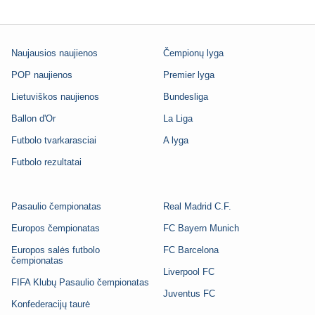
Naujausios naujienos
Čempionų lyga
POP naujienos
Premier lyga
Lietuviškos naujienos
Bundesliga
Ballon d'Or
La Liga
Futbolo tvarkarasciai
A lyga
Futbolo rezultatai
Pasaulio čempionatas
Real Madrid C.F.
Europos čempionatas
FC Bayern Munich
Europos salės futbolo
FC Barcelona
čempionatas
Liverpool FC
FIFA Klubų Pasaulio čempionatas
Juventus FC
Konfederacijų taurė