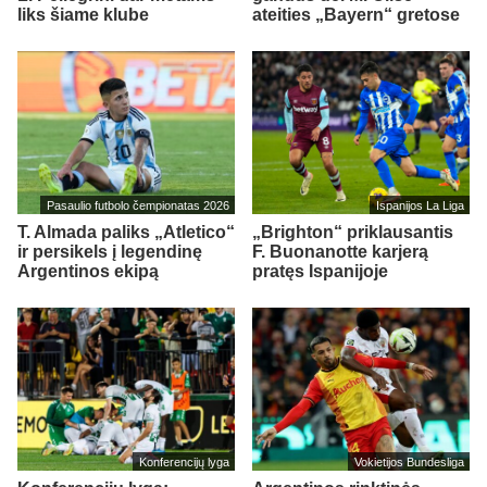
liks šiame klube
ateities „Bayern“ gretose
Pasaulio futbolo čempionatas 2026
Ispanijos La Liga
T. Almada paliks „Atletico“
„Brighton“ priklausantis
ir persikels į legendinę
F. Buonanotte karjerą
Argentinos ekipą
pratęs Ispanijoje
Konferencijų lyga
Vokietijos Bundesliga