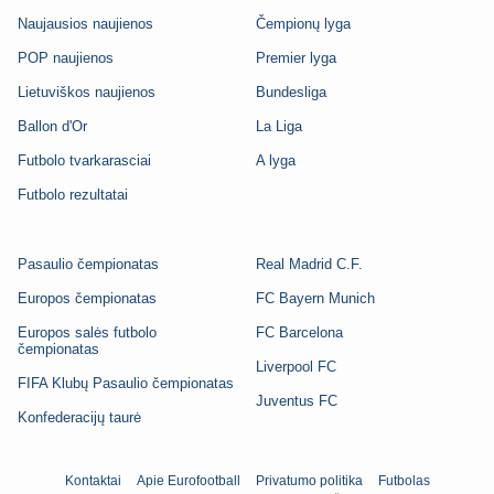
Naujausios naujienos
Čempionų lyga
POP naujienos
Premier lyga
Lietuviškos naujienos
Bundesliga
Ballon d'Or
La Liga
Futbolo tvarkarasciai
A lyga
Futbolo rezultatai
Pasaulio čempionatas
Real Madrid C.F.
Europos čempionatas
FC Bayern Munich
Europos salės futbolo
FC Barcelona
čempionatas
Liverpool FC
FIFA Klubų Pasaulio čempionatas
Juventus FC
Konfederacijų taurė
Kontaktai
Apie Eurofootball
Privatumo politika
Futbolas