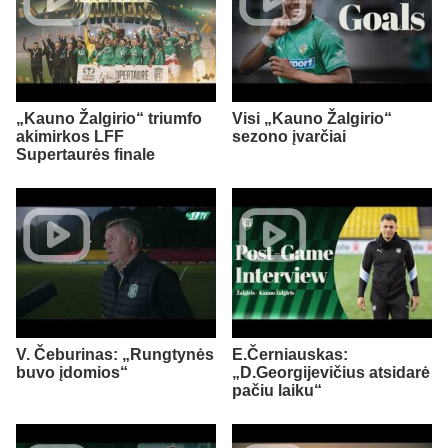
„Kauno Žalgirio“ triumfo
Visi „Kauno Žalgirio“
akimirkos LFF
sezono įvarčiai
Supertaurės finale
V. Čeburinas: „Rungtynės
E.Černiauskas:
buvo įdomios“
„D.Georgijevičius atsidarė
pačiu laiku“