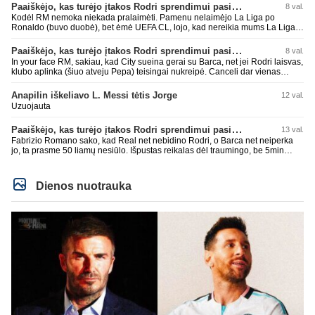
Paaiškėjo, kas turėjo įtakos Rodri sprendimui pasirinkti Barselonos pusę
8 val.
Kodėl RM nemoka niekada pralaimėti. Pamenu nelaimėjo La Liga po
Ronaldo (buvo duobė), bet ėmė UEFA CL, lojo, kad nereikia mums La Liga,
kaip n metų nepasisekė laimėti dar tada Benzema lyg užmetė, kad nori
laimėti La Liga. Dabar vėl gavo nuo Barcos ir Rodri ateina ne pas juos, vėl
Paaiškėjo, kas turėjo įtakos Rodri sprendimui pasirinkti Barselonos pusę
8 val.
nereikia mums jo, senas ir t.t. Gal davai vyriškai priimkit tuos pralaimėjimus
In your face RM, sakiau, kad City sueina gerai su Barca, net jei Rodri laisvas,
be kvailų nereikia, nenorim ir t.t.
klubo aplinka (šiuo atveju Pepa) teisingai nukreipė. Canceli dar vienas
buves Rodri bendraklubis, bus įdomus sezonas. Abu apsipirko neblogai.
Super
Anapilin iškeliavo L. Messi tėtis Jorge
12 val.
Uzuojauta
Paaiškėjo, kas turėjo įtakos Rodri sprendimui pasirinkti Barselonos pusę
13 val.
Fabrizio Romano sako, kad Real net nebidino Rodri, o Barca net neiperka
jo, ta prasme 50 liamų nesiūlo. Išpustas reikalas dėl traumingo, be 5min
dieduko.
Dienos nuotrauka