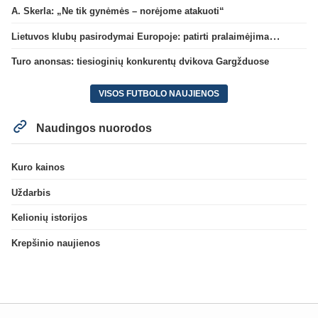
A. Skerla: „Ne tik gynėmės – norėjome atakuoti“
Lietuvos klubų pasirodymai Europoje: patirti pralaimėjimai Kroatijos atstovams
Turo anonsas: tiesioginių konkurentų dvikova Gargžduose
VISOS FUTBOLO NAUJIENOS
Naudingos nuorodos
Kuro kainos
Uždarbis
Kelionių istorijos
Krepšinio naujienos