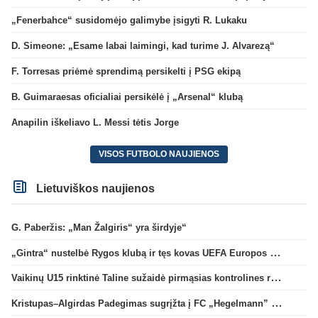
„Fenerbahce“ susidomėjo galimybe įsigyti R. Lukaku
D. Simeone: „Esame labai laimingi, kad turime J. Alvarezą“
F. Torresas priėmė sprendimą persikelti į PSG ekipą
B. Guimaraesas oficialiai persikėlė į „Arsenal“ klubą
Anapilin iškeliavo L. Messi tėtis Jorge
VISOS FUTBOLO NAUJIENOS
Lietuviškos naujienos
G. Paberžis: „Man Žalgiris“ yra širdyje“
„Gintra“ nustelbė Rygos klubą ir tęs kovas UEFA Europos taurės atrankoje
Vaikinų U15 rinktinė Taline sužaidė pirmąsias kontrolines rungtynes
Kristupas–Algirdas Padegimas sugrįžta į FC „Hegelmann” B sudėtį