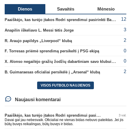
Dienos
Savaitės
Mėnesio
12
Paaiškėjo, kas turėjo įtakos Rodri sprendimui pasirinkti Barselonos pusę
3
Anapilin iškeliavo L. Messi tėtis Jorge
2
R. Araujo papildys „Liverpool“ klubą
0
F. Torresas priėmė sprendimą persikelti į PSG ekipą
0
X. Alonso negailėjo gražių žodžių dabartiniam savo klubui „Chelsea“
2
B. Guimaraesas oficialiai persikėlė į „Arsenal“ klubą
VISOS FUTBOLO NAUJIENOS
Naujausi komentarai
Paaiškėjo, kas turėjo įtakos Rodri sprendimui pasirinkti Barselonos pusę
3 val.
Davai gal jau nebesvaik. Oficialiai ne vienas bidas nebuvo pateiktas. Jei jis
būtų buvęs reikalingas, būtų buvęs ir bidas.