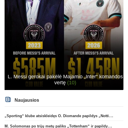
L. Messi gerokai pakėlė Majamio „Inter“ komandos
vertę
(10)
Naujausios
„Sporting“ klube atsiskleidęs O. Diomande papildys „Nottingham“ gretas
M. Solomonas po trijų metų paliks „Tottenham“ ir papildys „West Ham“ klubą