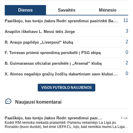
Dienos
Savaitės
Mėnesio
11
Paaiškėjo, kas turėjo įtakos Rodri sprendimui pasirinkti Barselonos pusę
3
Anapilin iškeliavo L. Messi tėtis Jorge
2
R. Araujo papildys „Liverpool“ klubą
0
F. Torresas priėmė sprendimą persikelti į PSG ekipą
2
B. Guimaraesas oficialiai persikėlė į „Arsenal“ klubą
0
X. Alonso negailėjo gražių žodžių dabartiniam savo klubui „Chelsea“
VISOS FUTBOLO NAUJIENOS
Naujausi komentarai
Paaiškėjo, kas turėjo įtakos Rodri sprendimui pasirinkti Barselonos pusę
4 val.
Kodėl RM nemoka niekada pralaimėti. Pamenu nelaimėjo La Liga po
Ronaldo (buvo duobė), bet ėmė UEFA CL, lojo, kad nereikia mums La Liga,
kaip n metų nepasisekė laimėti dar tada Benzema lyg užmetė, kad nori