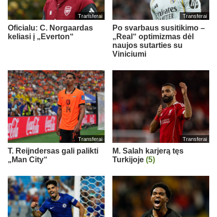
Transferai
Transferai
Oficialu: C. Norgaardas
Po svarbaus susitikimo –
keliasi į „Everton“
„Real“ optimizmas dėl
naujos sutarties su
Viniciumi
Transferai
Transferai
T. Reijndersas gali palikti
M. Salah karjerą tęs
„Man City“
Turkijoje
(5)