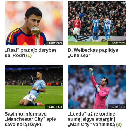
Transferai
Transferai
„Real“ pradėjo derybas
D. Welbeckas papildys
dėl Rodri
(1)
„Chelsea“
Transferai
Transferai
Savinho informavo
„Leeds“ už rekordinę
„Manchester City“ apie
sumą įsigys atsarginį
savo norą išvykti
„Man City“ vartininką
(2)