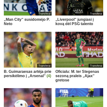
Transferai
Transferai
„Man City“ susidomėjo P.
„Liverpool“ jungiasi į
Neto
kovą dėl PSG talento
Transferai
Transferai
B. Guimaraesas artėja prie
Oficialu: M. ter Stegenas
persikėlimo į „Arsenal“
(4)
sezoną praleis „Ajax“
gretose