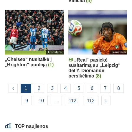
Viniciui
(4)
Transferai
Transferai
„Chelsea“ nusitaikė į
„Real“ pasiekė
„Brighton“ puolėją
(1)
susitarimą su „Leipzig“
dėl Y. Diomande
persikėlimo
(8)
‹
1
2
3
4
5
6
7
8
9
10
...
112
113
›
TOP naujienos