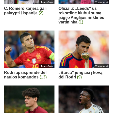
Transferai
Transferai
C. Romero karjera gali
Oficialu: „Leeds“ už
pakrypti į Ispaniją
(2)
rekordinę klubui sumą
įsigijo Anglijos rinktinės
vartininką
(1)
Transferai
Transferai
Rodri apsisprendė dėl
„Barca“ jungiasi į kovą
naujos komandos
(13)
dėl Rodri
(9)