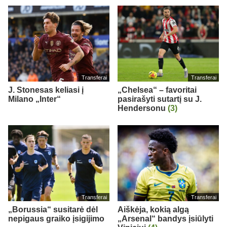
Transferai
Transferai
J. Stonesas keliasi į
„Chelsea“ – favoritai
Milano „Inter“
pasirašyti sutartį su J.
Hendersonu
(3)
Transferai
Transferai
„Borussia“ susitarė dėl
Aiškėja, kokią algą
nepigaus graiko įsigijimo
„Arsenal“ bandys įsiūlyti