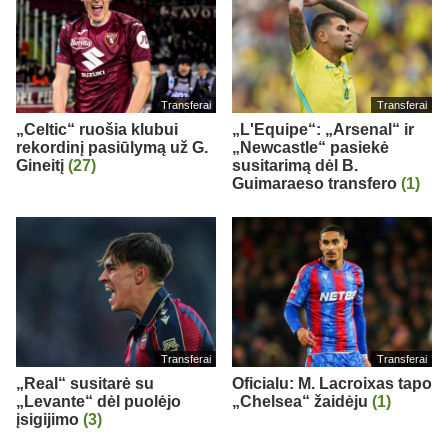
Transferai
Transferai
„Celtic“ ruošia klubui
„L'Equipe“: „Arsenal“ ir
rekordinį pasiūlymą už G.
„Newcastle“ pasiekė
Gineitį
(27)
susitarimą dėl B.
Guimaraeso transfero
(1)
Transferai
Transferai
„Real“ susitarė su
Oficialu: M. Lacroixas tapo
„Levante“ dėl puolėjo
„Chelsea“ žaidėju
(1)
įsigijimo
(3)