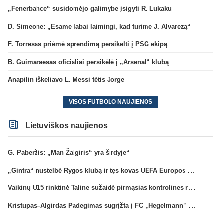
„Fenerbahce“ susidomėjo galimybe įsigyti R. Lukaku
D. Simeone: „Esame labai laimingi, kad turime J. Alvarezą“
F. Torresas priėmė sprendimą persikelti į PSG ekipą
B. Guimaraesas oficialiai persikėlė į „Arsenal“ klubą
Anapilin iškeliavo L. Messi tėtis Jorge
VISOS FUTBOLO NAUJIENOS
Lietuviškos naujienos
G. Paberžis: „Man Žalgiris“ yra širdyje“
„Gintra“ nustelbė Rygos klubą ir tęs kovas UEFA Europos taurės atrankoje
Vaikinų U15 rinktinė Taline sužaidė pirmąsias kontrolines rungtynes
Kristupas–Algirdas Padegimas sugrįžta į FC „Hegelmann” B sudėtį