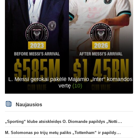
L. Messi gerokai pakėlė Majamio „Inter“ komandos
vertę
(10)
Naujausios
„Sporting“ klube atsiskleidęs O. Diomande papildys „Nottingham“ gretas
M. Solomonas po trijų metų paliks „Tottenham“ ir papildys „West Ham“ klubą