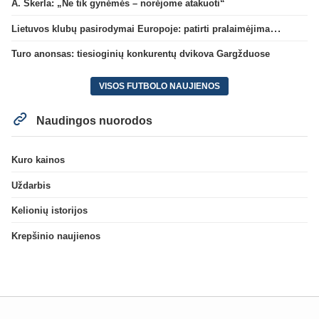
A. Skerla: „Ne tik gynėmės – norėjome atakuoti“
Lietuvos klubų pasirodymai Europoje: patirti pralaimėjimai Kroatijos atstovams
Turo anonsas: tiesioginių konkurentų dvikova Gargžduose
VISOS FUTBOLO NAUJIENOS
Naudingos nuorodos
Kuro kainos
Uždarbis
Kelionių istorijos
Krepšinio naujienos