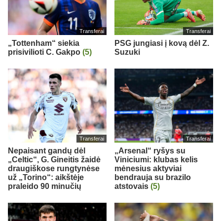
Transferai
Transferai
„Tottenham“ siekia
PSG jungiasi į kovą dėl Z.
prisivilioti C. Gakpo
(5)
Suzuki
Transferai
Transferai
Nepaisant gandų dėl
„Arsenal“ ryšys su
„Celtic“, G. Gineitis žaidė
Viniciumi: klubas kelis
draugiškose rungtynėse
mėnesius aktyviai
už „Torino“: aikštėje
bendrauja su brazilo
praleido 90 minučių
atstovais
(5)