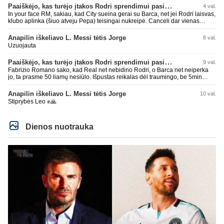
laimėti La Liga. Dabar vėl gavo nuo Barcos ir Rodri ateina ne pas juos, vėl
Paaiškėjo, kas turėjo įtakos Rodri sprendimui pasirinkti Barselonos pusę
4 val.
nereikia mums jo, senas ir t.t. Gal davai vyriškai priimkit tuos pralaimėjimus
In your face RM, sakiau, kad City sueina gerai su Barca, net jei Rodri laisvas,
be kvailų nereikia, nenorim ir t.t.
klubo aplinka (šiuo atveju Pepa) teisingai nukreipė. Canceli dar vienas
buves Rodri bendraklubis, bus įdomus sezonas. Abu apsipirko neblogai.
Super
Anapilin iškeliavo L. Messi tėtis Jorge
8 val.
Uzuojauta
Paaiškėjo, kas turėjo įtakos Rodri sprendimui pasirinkti Barselonos pusę
9 val.
Fabrizio Romano sako, kad Real net nebidino Rodri, o Barca net neiperka
jo, ta prasme 50 liamų nesiūlo. Išpustas reikalas dėl traumingo, be 5min
dieduko.
Anapilin iškeliavo L. Messi tėtis Jorge
10 val.
Stiprybės Leo ✊🙏
Dienos nuotrauka