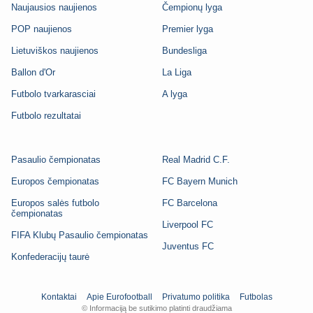
Naujausios naujienos
Čempionų lyga
POP naujienos
Premier lyga
Lietuviškos naujienos
Bundesliga
Ballon d'Or
La Liga
Futbolo tvarkarasciai
A lyga
Futbolo rezultatai
Pasaulio čempionatas
Real Madrid C.F.
Europos čempionatas
FC Bayern Munich
Europos salės futbolo
FC Barcelona
čempionatas
Liverpool FC
FIFA Klubų Pasaulio čempionatas
Juventus FC
Konfederacijų taurė
Kontaktai
Apie Eurofootball
Privatumo politika
Futbolas
© Informaciją be sutikimo platinti draudžiama