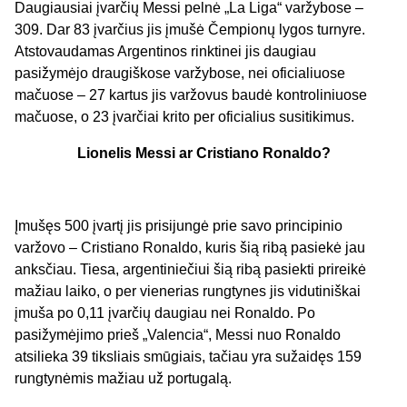
Daugiausiai įvarčių Messi pelnė „La Liga“ varžybose –
309. Dar 83 įvarčius jis įmušė Čempionų lygos turnyre.
Atstovaudamas Argentinos rinktinei jis daugiau
pasižymėjo draugiškose varžybose, nei oficialiuose
mačuose – 27 kartus jis varžovus baudė kontroliniuose
mačuose, o 23 įvarčiai krito per oficialius susitikimus.
Lionelis Messi ar Cristiano Ronaldo?
Įmušęs 500 įvartį jis prisijungė prie savo principinio
varžovo – Cristiano Ronaldo, kuris šią ribą pasiekė jau
anksčiau. Tiesa, argentiniečiui šią ribą pasiekti prireikė
mažiau laiko, o per vienerias rungtynes jis vidutiniškai
įmuša po 0,11 įvarčių daugiau nei Ronaldo. Po
pasižymėjimo prieš „Valencia“, Messi nuo Ronaldo
atsilieka 39 tiksliais smūgiais, tačiau yra sužaidęs 159
rungtynėmis mažiau už portugalą.