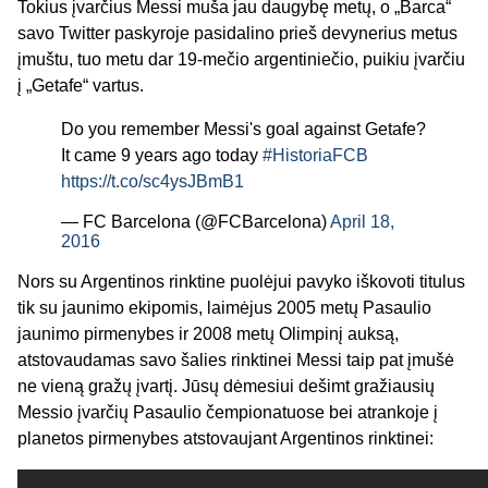
Tokius įvarčius Messi muša jau daugybę metų, o „Barca“
savo Twitter paskyroje pasidalino prieš devynerius metus
įmuštu, tuo metu dar 19-mečio argentiniečio, puikiu įvarčiu
į „Getafe“ vartus.
Do you remember Messi's goal against Getafe?
It came 9 years ago today
#HistoriaFCB
https://t.co/sc4ysJBmB1
— FC Barcelona (@FCBarcelona)
April 18,
2016
Nors su Argentinos rinktine puolėjui pavyko iškovoti titulus
tik su jaunimo ekipomis, laimėjus 2005 metų Pasaulio
jaunimo pirmenybes ir 2008 metų Olimpinį auksą,
atstovaudamas savo šalies rinktinei Messi taip pat įmušė
ne vieną gražų įvartį. Jūsų dėmesiui dešimt gražiausių
Messio įvarčių Pasaulio čempionatuose bei atrankoje į
planetos pirmenybes atstovaujant Argentinos rinktinei: