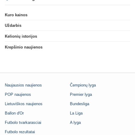
Kuro kainos
Uždarbis
Kelionių istorijos
Krepšinio naujienos
Naujausios naujienos
Čempionų lyga
POP naujienos
Premier lyga
Lietuviškos naujienos
Bundesliga
Ballon d'Or
La Liga
Futbolo tvarkarasciai
A lyga
Futbolo rezultatai