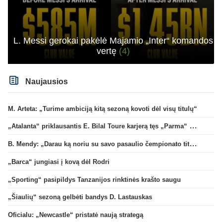
L. Messi gerokai pakėlė Majamio „Inter“ komandos
vertę
(4)
Naujausios
M. Arteta: „Turime ambiciją kitą sezoną kovoti dėl visų titulų“
„Atalanta“ priklausantis E. Bilal Toure karjerą tęs „Parma“ gretose
B. Mendy: „Darau ką noriu su savo pasaulio čempionato titulu“
„Barca“ jungiasi į kovą dėl Rodri
„Sporting“ pasipildys Tanzanijos rinktinės krašto saugu
„Šiaulių“ sezoną gelbėti bandys D. Lastauskas
Oficialu: „Newcastle“ pristatė naują strategą