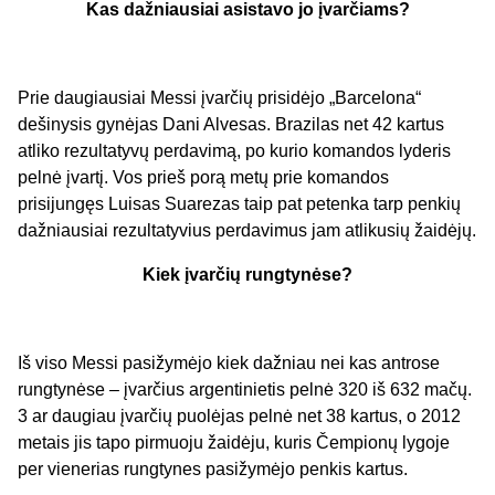
Kas dažniausiai asistavo jo įvarčiams?
Prie daugiausiai Messi įvarčių prisidėjo „Barcelona“
dešinysis gynėjas Dani Alvesas. Brazilas net 42 kartus
atliko rezultatyvų perdavimą, po kurio komandos lyderis
pelnė įvartį. Vos prieš porą metų prie komandos
prisijungęs Luisas Suarezas taip pat petenka tarp penkių
dažniausiai rezultatyvius perdavimus jam atlikusių žaidėjų.
Kiek įvarčių rungtynėse?
Iš viso Messi pasižymėjo kiek dažniau nei kas antrose
rungtynėse – įvarčius argentinietis pelnė 320 iš 632 mačų.
3 ar daugiau įvarčių puolėjas pelnė net 38 kartus, o 2012
metais jis tapo pirmuoju žaidėju, kuris Čempionų lygoje
per vienerias rungtynes pasižymėjo penkis kartus.