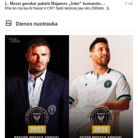
L. Messi gerokai pakėlė Majamio „Inter“ komandos vertę
1 val.
Prie ko cia tas Al Nassr ir CR? Sedi skolose jau virs 200mln. :))
Dienos nuotrauka