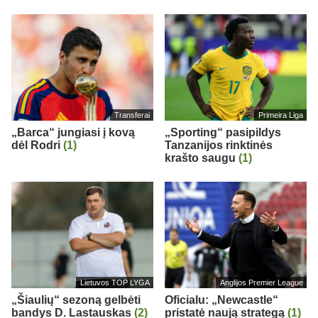
Transferai
Primeira Liga
„Barca“ jungiasi į kovą
„Sporting“ pasipildys
dėl Rodri
(1)
Tanzanijos rinktinės
krašto saugu
(1)
Lietuvos TOP LYGA
Anglijos Premier League
„Šiaulių“ sezoną gelbėti
Oficialu: „Newcastle“
bandys D. Lastauskas
(2)
pristatė naują strategą
(1)