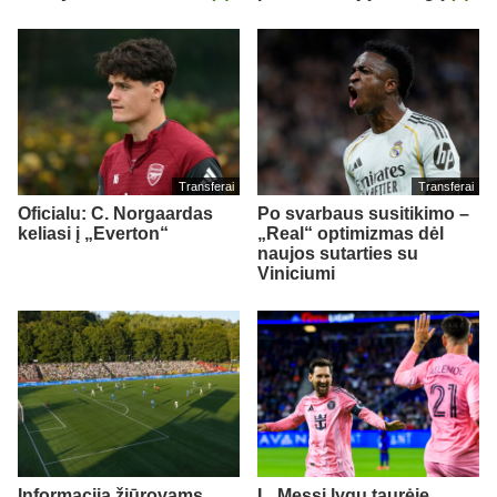
Transferai
Transferai
Oficialu: C. Norgaardas
Po svarbaus susitikimo –
keliasi į „Everton“
„Real“ optimizmas dėl
naujos sutarties su
Viniciumi
Informacija žiūrovams
L. Messi lygų taurėje