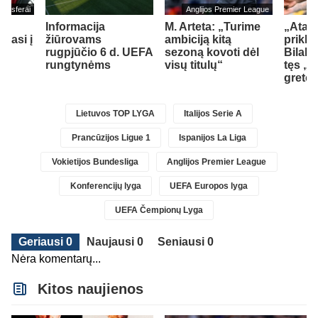
ransferai
Anglijos Premier League
Informacija
M. Arteta: „Turime
„Atala
liasi į
žiūrovams
ambiciją kitą
prikla
rugpjūčio 6 d. UEFA
sezoną kovoti dėl
Bilal 
rungtynėms
visų titulų“
tęs „
greto
Lietuvos TOP LYGA
Italijos Serie A
Prancūzijos Ligue 1
Ispanijos La Liga
Vokietijos Bundesliga
Anglijos Premier League
Konferencijų lyga
UEFA Europos lyga
UEFA Čempionų Lyga
Geriausi 0
Naujausi 0
Seniausi 0
Nėra komentarų...
Kitos naujienos