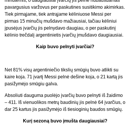
minutėmis, o daugiausiai įvarčių jis pelnė nubausdamas
pavargusius varžovus per paskutines susitikimo akimirkas.
Tiek pirmąjame, tiek antrąjame kėliniuose Messi per
pirmas 15 minučių mušdavo mažiausiai, tačiau kėliniui
įpusėjus įvarčių jis pelnydavo daugiau, o per paskutinį
kėlinio trečdalį argentinietis įvarčių įmušdavo daugiausiai.
Kaip buvo pelnyti įvarčiai?
Net 81% visų argentiniečio tikslių smūgių buvo atlikti su
kaire koja. 71 įvartį Messi pelnė dešine koja, o 21 kartą jis
pasižymėjo smūgiu galva.
Absoliuti dauguma puolėjo įvarčių buvo pelnyti iš žaidimo
– 411. Iš vienuolikos metrų baudinių jis pelnė 64 įvarčius, o
dar 25 kartus jis pasižymėjo iš tiesioginių baudos smūgių.
Kurį sezoną buvo įmušta daugiausiai?