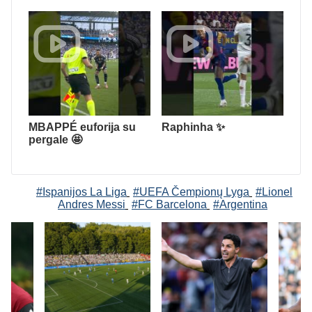
MBAPPÉ euforija su
Raphinha ✨
pergale 🤩
#Ispanijos La Liga
#UEFA Čempionų Lyga
#Lionel
Andres Messi
#FC Barcelona
#Argentina