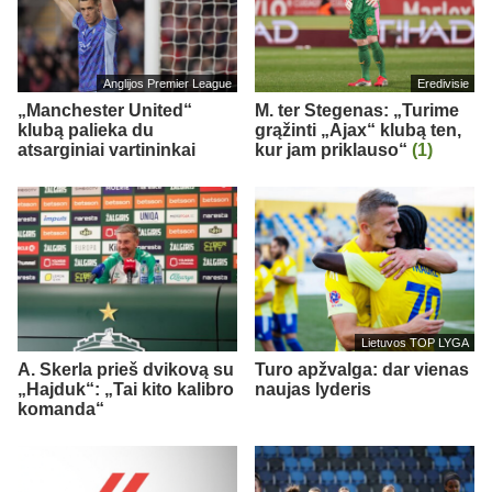
Anglijos Premier League
Eredivisie
„Manchester United“
M. ter Stegenas: „Turime
klubą palieka du
grąžinti „Ajax“ klubą ten,
atsarginiai vartininkai
kur jam priklauso“
(1)
Lietuvos TOP LYGA
A. Skerla prieš dvikovą su
Turo apžvalga: dar vienas
„Hajduk“: „Tai kito kalibro
naujas lyderis
komanda“