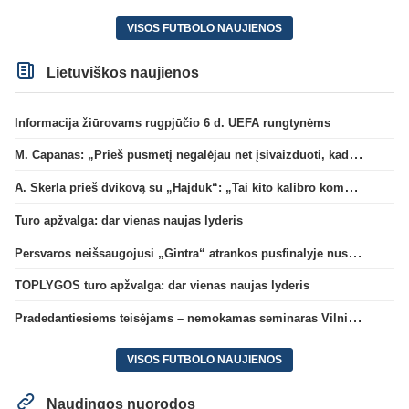
VISOS FUTBOLO NAUJIENOS
Lietuviškos naujienos
Informacija žiūrovams rugpjūčio 6 d. UEFA rungtynėms
M. Capanas: „Prieš pusmetį negalėjau net įsivaizduoti, kad žaisime prieš „Hajduk“
A. Skerla prieš dvikovą su „Hajduk“: „Tai kito kalibro komanda“
Turo apžvalga: dar vienas naujas lyderis
Persvaros neišsaugojusi „Gintra“ atrankos pusfinalyje nusileido Škotijos čempionėms
TOPLYGOS turo apžvalga: dar vienas naujas lyderis
Pradedantiesiems teisėjams – nemokamas seminaras Vilniuje šį penktadienį
VISOS FUTBOLO NAUJIENOS
Naudingos nuorodos