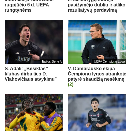
rugpjūčio 6 d. UEFA
pasižymėjo dubliu ir atliko
rungtynėms
rezultatyvų perdavimą
Italijos Serie A
UEFA Čempionų Lyga
S. Adali: „Besiktas“
V. Dambrausko ekipa
klubas dirba ties D.
Čempionų lygos atrankoje
Vlahovičiaus atvykimu“
patyrė skaudžią nesėkmę
(2)