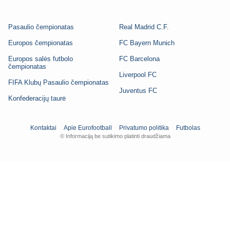
Pasaulio čempionatas
Real Madrid C.F.
Europos čempionatas
FC Bayern Munich
Europos salės futbolo
FC Barcelona
čempionatas
Liverpool FC
FIFA Klubų Pasaulio čempionatas
Juventus FC
Konfederacijų taurė
Kontaktai
Apie Eurofootball
Privatumo politika
Futbolas
© Informaciją be sutikimo platinti draudžiama