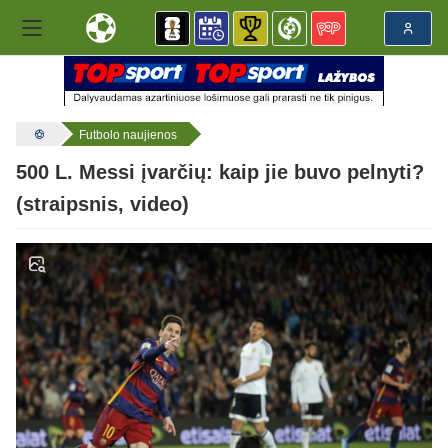
Futbolo naujienos
500 L. Messi įvarčių: kaip jie buvo pelnyti?
(straipsnis, video)