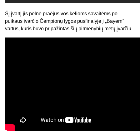
Šį įvartį jis pelnė praėjus vos kelioms savaitėms po
puikaus įvarčio Čempionų lygos pusfinalyje į „Bayern“
vartus, kuris buvo pripažintas šių pirmenybių metų įvarčiu.