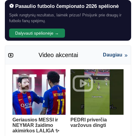
⚽ Pasaulio futbolo čempionato 2026 spėlionė
Spėk rungtynių rezultatus, laimėk prizus! Prisijunk prie draugų ir
futbolo fanų spėjimų.
Dalyvauti spėlionėje →
Video akcentai
Daugiau
Geriausios MESSI ir
PEDRI priverčia
NEYMAR žaidimo
varžovus dingti
akimirkos LALIGA ✨