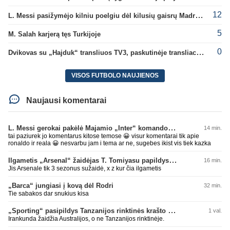
12
L. Messi pasižymėjo kilniu poelgiu dėl kilusių gaisrų Madride
5
M. Salah karjerą tęs Turkijoje
0
Dvikovas su „Hajduk“ transliuos TV3, paskutinėje transliacijoje – nauji rekordai
VISOS FUTBOLO NAUJIENOS
Naujausi komentarai
L. Messi gerokai pakėlė Majamio „Inter“ komandos vertę
14 min.
tai paziurek jo komentarus kitose temose 😀 visur komentarai tik apie
ronaldo ir reala 😀 nesvarbu jam i tema ar ne, sugebes ikist vis tiek kazka
Ilgametis „Arsenal“ žaidėjas T. Tomiyasu papildys „Crystal Palace“ ekipą
16 min.
Jis Arsenale tik 3 sezonus sužaidė, x z kur čia ilgametis
„Barca“ jungiasi į kovą dėl Rodri
32 min.
Tie sabakos dar snukius kisa
„Sporting“ pasipildys Tanzanijos rinktinės krašto saugu
1 val.
Irankunda žaidžia Australijos, o ne Tanzanijos rinktinėje.