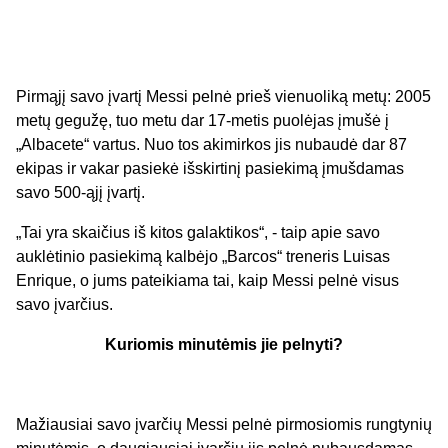
Pirmąjį savo įvartį Messi pelnė prieš vienuoliką metų: 2005
metų gegužę, tuo metu dar 17-metis puolėjas įmušė į
„Albacete“ vartus. Nuo tos akimirkos jis nubaudė dar 87
ekipas ir vakar pasiekė išskirtinį pasiekimą įmušdamas
savo 500-ąjį įvartį.
„Tai yra skaičius iš kitos galaktikos“, - taip apie savo
auklėtinio pasiekimą kalbėjo „Barcos“ treneris Luisas
Enrique, o jums pateikiama tai, kaip Messi pelnė visus
savo įvarčius.
Kuriomis minutėmis jie pelnyti?
Mažiausiai savo įvarčių Messi pelnė pirmosiomis rungtynių