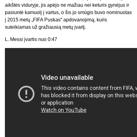
aikštės viduryje, jis apėjo ne mažiau nei keturis gynėjus ir
pasiuntė kamuolį į vartus, o šis jo smūgis buvo nominuotas
į 2015 metų „FIFA Puskas“ apdovanojimą, kuris
suteikiamas už gražiausią metų įvartį.
L. Messi įvartis nuo 0:47