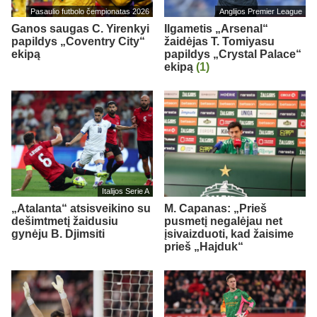
Pasaulio futbolo čempionatas 2026
Anglijos Premier League
Ganos saugas C. Yirenkyi
Ilgametis „Arsenal“
papildys „Coventry City“
žaidėjas T. Tomiyasu
ekipą
papildys „Crystal Palace“
ekipą
(1)
Italijos Serie A
„Atalanta“ atsisveikino su
M. Capanas: „Prieš
dešimtmetį žaidusiu
pusmetį negalėjau net
gynėju B. Djimsiti
įsivaizduoti, kad žaisime
prieš „Hajduk“