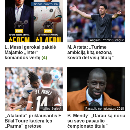
Dienos nuotrauka
Anglijos Premier League
L. Messi gerokai pakėlė
M. Arteta: „Turime
Majamio „Inter“
ambiciją kitą sezoną
komandos vertę
(4)
kovoti dėl visų titulų“
Italijos Serie A
Pasaulio čempionatas 2018
„Atalanta“ priklausantis E.
B. Mendy: „Darau ką noriu
Bilal Toure karjerą tęs
su savo pasaulio
„Parma“ gretose
čempionato titulu“