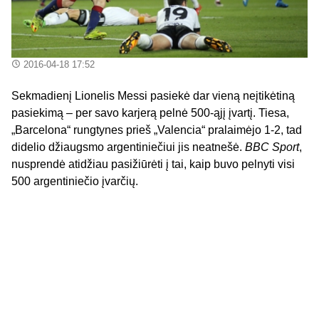
2016-04-18 17:52
Sekmadienį Lionelis Messi pasiekė dar vieną neįtikėtiną
pasiekimą – per savo karjerą pelnė 500-ąjį įvartį. Tiesa,
„Barcelona“ rungtynes prieš „Valencia“ pralaimėjo 1-2, tad
didelio džiaugsmo argentiniečiui jis neatnešė.
BBC Sport
,
nusprendė atidžiau pasižiūrėti į tai, kaip buvo pelnyti visi
500 argentiniečio įvarčių.