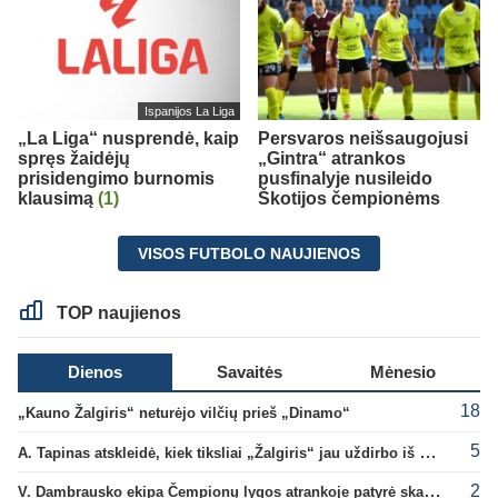
Ispanijos La Liga
„La Liga“ nusprendė, kaip
Persvaros neišsaugojusi
spręs žaidėjų
„Gintra“ atrankos
prisidengimo burnomis
pusfinalyje nusileido
klausimą
(1)
Škotijos čempionėms
VISOS FUTBOLO NAUJIENOS
TOP naujienos
Dienos
Savaitės
Mėnesio
18
„Kauno Žalgiris“ neturėjo vilčių prieš „Dinamo“
5
A. Tapinas atskleidė, kiek tiksliai „Žalgiris“ jau uždirbo iš UEFA premijų
2
V. Dambrausko ekipa Čempionų lygos atrankoje patyrė skaudžią nesėkmę