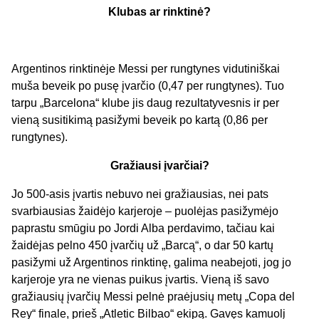
Klubas ar rinktinė?
Argentinos rinktinėje Messi per rungtynes vidutiniškai
muša beveik po pusę įvarčio (0,47 per rungtynes). Tuo
tarpu „Barcelona“ klube jis daug rezultatyvesnis ir per
vieną susitikimą pasižymi beveik po kartą (0,86 per
rungtynes).
Gražiausi įvarčiai?
Jo 500-asis įvartis nebuvo nei gražiausias, nei pats
svarbiausias žaidėjo karjeroje – puolėjas pasižymėjo
paprastu smūgiu po Jordi Alba perdavimo, tačiau kai
žaidėjas pelno 450 įvarčių už „Barcą“, o dar 50 kartų
pasižymi už Argentinos rinktinę, galima neabejoti, jog jo
karjeroje yra ne vienas puikus įvartis. Vieną iš savo
gražiausių įvarčių Messi pelnė praėjusių metų „Copa del
Rey“ finale, prieš „Atletic Bilbao“ ekipą. Gavęs kamuolį