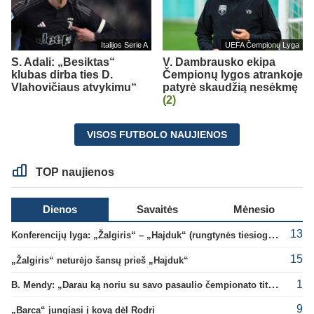
Italijos Serie A
UEFA Čempionų Lyga
S. Adali: „Besiktas“
V. Dambrausko ekipa
klubas dirba ties D.
Čempionų lygos atrankoje
Vlahovičiaus atvykimu“
patyrė skaudžią nesėkmę
(2)
VISOS FUTBOLO NAUJIENOS
TOP naujienos
Dienos
Savaitės
Mėnesio
13
Konferencijų lyga: „Žalgiris“ – „Hajduk“ (rungtynės tiesiogiai)
15
„Žalgiris“ neturėjo šansų prieš „Hajduk“
1
B. Mendy: „Darau ką noriu su savo pasaulio čempionato titulu“
9
„Barca“ jungiasi į kovą dėl Rodri