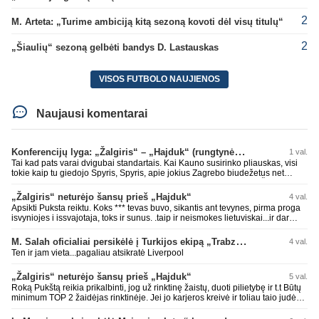
2
M. Arteta: „Turime ambiciją kitą sezoną kovoti dėl visų titulų“
2
„Šiaulių“ sezoną gelbėti bandys D. Lastauskas
VISOS FUTBOLO NAUJIENOS
Naujausi komentarai
Konferencijų lyga: „Žalgiris“ – „Hajduk“ (rungtynės tiesiogiai)
1 val.
Tai kad pats varai dvigubai standartais. Kai Kauno susirinko pliauskas, visi
tokie kaip tu giedojo Spyris, Spyris, apie jokius Zagrebo biudežetus net
nekalbėjot. Dabar kai Spartakas gavo per rudają, tai jau pz BIUDŽETAS
daug didesnis. Tfu ant tokių.
„Žalgiris“ neturėjo šansų prieš „Hajduk“
4 val.
Apsikti Puksta reiktu. Koks *** tevas buvo, sikantis ant tevynes, pirma proga
isvyniojes i issvajotaja, toks ir sunus. .taip ir neismokes lietuviskai...ir dar
pasimaives pries ziurovus po golo...aciu, ne...nebent vertybiu neturintis
laurynas ikalbins
M. Salah oficialiai persikėlė į Turkijos ekipą „Trabzonspor“
4 val.
Ten ir jam vieta...pagaliau atsikratė Liverpool
„Žalgiris“ neturėjo šansų prieš „Hajduk“
5 val.
Roką Pukštą reikia prikalbinti, jog už rinktinę žaistų, duoti pilietybę ir t.t Būtų
minimum TOP 2 žaidėjas rinktinėje. Jei jo karjeros kreivė ir toliau taio judės,
bus per vėlu po to, nes JAV ji pasikvies žaisti.