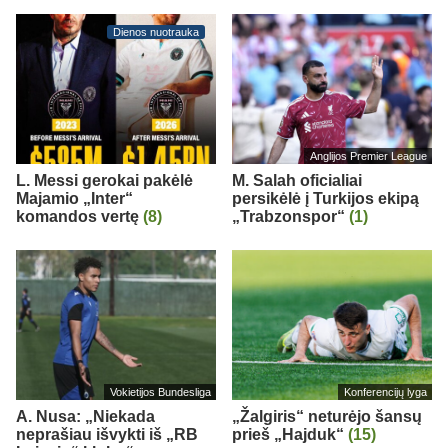
Dienos nuotrauka
Anglijos Premier League
L. Messi gerokai pakėlė
M. Salah oficialiai
Majamio „Inter“
persikėlė į Turkijos ekipą
komandos vertę
(8)
„Trabzonspor“
(1)
Vokietijos Bundesliga
Konferencijų lyga
A. Nusa: „Niekada
„Žalgiris“ neturėjo šansų
neprašiau išvykti iš „RB
prieš „Hajduk“
(15)