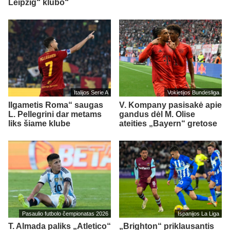
Leipzig“ klubo“
Italijos Serie A
Vokietijos Bundesliga
Ilgametis Roma“ saugas
V. Kompany pasisakė apie
L. Pellegrini dar metams
gandus dėl M. Olise
liks šiame klube
ateities „Bayern“ gretose
Pasaulio futbolo čempionatas 2026
Ispanijos La Liga
T. Almada paliks „Atletico“
„Brighton“ priklausantis