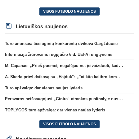
VISOS FUTBOLO NAUJIENOS
Lietuviškos naujienos
Turo anonsas: tiesioginių konkurentų dvikova Gargžduose
Informacija žiūrovams rugpjūčio 6 d. UEFA rungtynėms
M. Capanas: „Prieš pusmetį negalėjau net įsivaizduoti, kad žaisime prieš „Hajduk“
A. Skerla prieš dvikovą su „Hajduk“: „Tai kito kalibro komanda“
Turo apžvalga: dar vienas naujas lyderis
Persvaros neišsaugojusi „Gintra“ atrankos pusfinalyje nusileido Škotijos čempionėms
TOPLYGOS turo apžvalga: dar vienas naujas lyderis
VISOS FUTBOLO NAUJIENOS