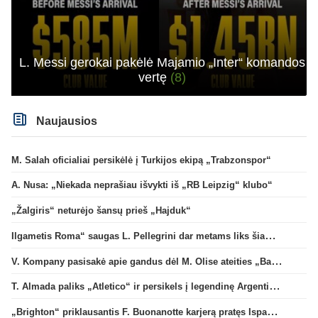
L. Messi gerokai pakėlė Majamio „Inter“ komandos
vertę
(8)
Naujausios
M. Salah oficialiai persikėlė į Turkijos ekipą „Trabzonspor“
A. Nusa: „Niekada neprašiau išvykti iš „RB Leipzig“ klubo“
„Žalgiris“ neturėjo šansų prieš „Hajduk“
Ilgametis Roma“ saugas L. Pellegrini dar metams liks šiame klube
V. Kompany pasisakė apie gandus dėl M. Olise ateities „Bayern“ gretose
T. Almada paliks „Atletico“ ir persikels į legendinę Argentinos ekipą
„Brighton“ priklausantis F. Buonanotte karjerą pratęs Ispanijoje