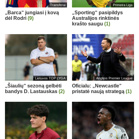
Transferai
Primeira Liga
„Barca“ jungiasi į kovą
„Sporting“ pasipildys
dėl Rodri
(9)
Australijos rinktinės
krašto saugu
(1)
Lietuvos TOP LYGA
Anglijos Premier League
„Šiaulių“ sezoną gelbėti
Oficialu: „Newcastle“
bandys D. Lastauskas
(2)
pristatė naują strategą
(1)