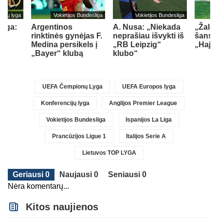
cijų lyga
Vokietijos Bundesliga
Vokietijos Bundesliga
lyga:
Argentinos
A. Nusa: „Niekada
„Žalgi
rinktinės gynėjas F.
neprašiau išvykti iš
šansų
Medina persikels į
„RB Leipzig“
„Hajd
„Bayer“ klubą
klubo“
)
UEFA Čempionų Lyga
UEFA Europos lyga
Konferencijų lyga
Anglijos Premier League
Vokietijos Bundesliga
Ispanijos La Liga
Prancūzijos Ligue 1
Italijos Serie A
Lietuvos TOP LYGA
Geriausi 0
Naujausi 0
Seniausi 0
Nėra komentarų...
Kitos naujienos