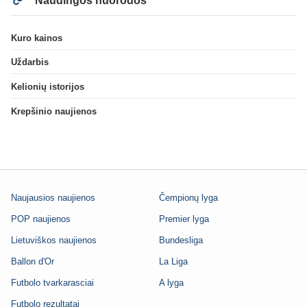
Naudingos nuorodos
Kuro kainos
Uždarbis
Kelionių istorijos
Krepšinio naujienos
Naujausios naujienos
Čempionų lyga
POP naujienos
Premier lyga
Lietuviškos naujienos
Bundesliga
Ballon d'Or
La Liga
Futbolo tvarkarasciai
A lyga
Futbolo rezultatai