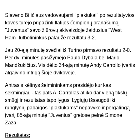
Slaveno Biličiaus vadovaujami "plaktukai" po rezultatyvios
kovos turėjo pripažinti Italijos čempionų pranašumą.
"Juventus" savo žiūrovų akivaizdoje žaidusius "West
Ham" futbolininkus palaužė rezultatu 3-2.
Jau 20-ąją minutę svečiai iš Turino pirmavo rezultatu 2-0.
Per dvi minutes pasižymėjo Paulo Dybala bei Mario
Mandžukičius. Vis dėlto 34-ąją minutę Andy Carrollo įvartis
atgaivino intrigą šioje dvikovoje.
Antrasis kėlinys šeimininkams prasidėjo kur kas
sėkmingiau - tas pats A. Carrollas atliko dar vieną tikslų
smūgį ir rezultatas tapo lygus. Lygiųjų išsaugoti iki
rungtynių pabaigos "plaktukams" nepavyko ir pergalingą
įvartį 85-ąją minutę "Juventus" gretose pelnė Simone
Zaza.
Rezultatas: