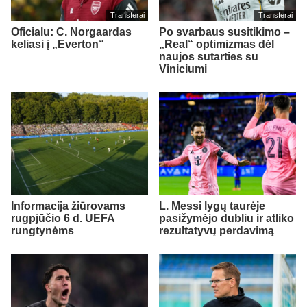
Transferai
Transferai
Oficialu: C. Norgaardas
Po svarbaus susitikimo –
keliasi į „Everton“
„Real“ optimizmas dėl
naujos sutarties su
Viniciumi
Informacija žiūrovams
L. Messi lygų taurėje
rugpjūčio 6 d. UEFA
pasižymėjo dubliu ir atliko
rungtynėms
rezultatyvų perdavimą