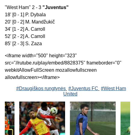
"West Ham" 2 - 3
"Juventus"
18' [0 - 1] P. Dybala
20' [0 - 2] M. Mandžukič
34' [1 - 2] A. Carroll
52' [2 - 2] A. Carroll
85' [2 - 3] S. Zaza
<iframe width="500" height="323"
src="//rutube.ru/play/embed/8828375" frameborder="0"
webkitAllowFullScreen mozallowfullscreen
allowfullscreen></iframe>
#Draugiškos rungtynės
#Juventus FC
#West Ham
United