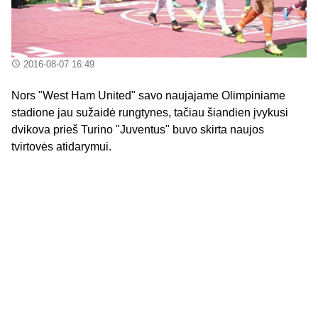
2016-08-07 16:49
Nors "West Ham United" savo naujajame Olimpiniame
stadione jau sužaidė rungtynes, tačiau šiandien įvykusi
dvikova prieš Turino "Juventus" buvo skirta naujos
tvirtovės atidarymui.