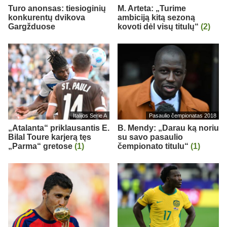
Turo anonsas: tiesioginių
M. Arteta: „Turime
konkurentų dvikova
ambiciją kitą sezoną
Gargžduose
kovoti dėl visų titulų“
(2)
Italijos Serie A
Pasaulio čempionatas 2018
„Atalanta“ priklausantis E.
B. Mendy: „Darau ką noriu
Bilal Toure karjerą tęs
su savo pasaulio
„Parma“ gretose
(1)
čempionato titulu“
(1)