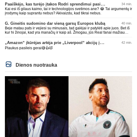
Paaiškėjo, kas turėjo įtakos Rodri sprendimui pasirinkti Barselonos pusę
34 min.
Kai esi iš gilaus kaimo, tai ir technologijos svetimos ane? 😂 Tai argumentų ir
įrodymų kaip suprantu nebus? Akivaizdu, kad tikrai nebus.
G. Gineitis sudomino dar vieną garsų Europos klubą
40 min.
Beje matau pats ir vejiesi su minusais, tad galėjai ir patylėti apie juos. Bet iš
kur hi žinojai, kad yra manačių ir kaip aš. Žmogau, jūs Real fanai mažiau
lokit ir šaipykitės iš kitų, mažiau nusikalbėjimo iš jūsų bus. Geros dienos,
džiaugis manusais. Bienas su AI bendrauja kitam užtenka iki pilnos laimės
„Amazon“ įkūrėjas artėja prie „Liverpool“ akcijų įsigijimo
42 min.
kelių minusų. Kokie tie Real fanai menki. Gėda už jus pačius.
Plaukus pasileis gerai😅👍🤣
Dienos nuotrauka