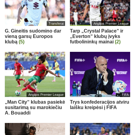
Transferai
Anglijos Premier League
G. Gineitis sudomino dar
Tarp „Crystal Palace“ ir
vieną garsų Europos
„Everton“ klubų įvyks
klubą
(5)
futbolininkų mainai
(2)
Anglijos Premier League
FIFA
„Man City“ klubas pasiekė
Trys konfederacijos atviru
susitarimą su marokiečiu
laišku kreipėsi į FIFA
A. Bouaddi