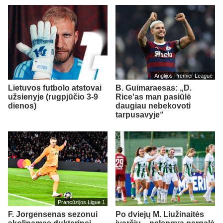
Anglijos Premier League
Lietuvos futbolo atstovai
B. Guimaraesas: „D.
užsienyje (rugpjūčio 3-9
Rice'as man pasiūlė
dienos)
daugiau nebekovoti
tarpusavyje“
Prancūzijos Ligue 1
F. Jorgensenas sezonui
Po dviejų M. Liužinaitės