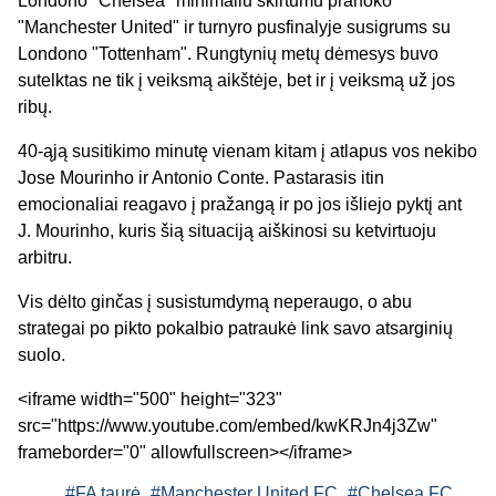
Londono "Chelsea" minimaliu skirtumu pranoko
"Manchester United" ir turnyro pusfinalyje susigrums su
Londono "Tottenham". Rungtynių metų dėmesys buvo
sutelktas ne tik į veiksmą aikštėje, bet ir į veiksmą už jos
ribų.
40-ąją susitikimo minutę vienam kitam į atlapus vos nekibo
Jose Mourinho ir Antonio Conte. Pastarasis itin
emocionaliai reagavo į pražangą ir po jos išliejo pyktį ant
J. Mourinho, kuris šią situaciją aiškinosi su ketvirtuoju
arbitru.
Vis dėlto ginčas į susistumdymą neperaugo, o abu
strategai po pikto pokalbio patraukė link savo atsarginių
suolo.
<iframe width="500" height="323"
src="https://www.youtube.com/embed/kwKRJn4j3Zw"
frameborder="0" allowfullscreen></iframe>
#FA taurė
#Manchester United FC
#Chelsea FC