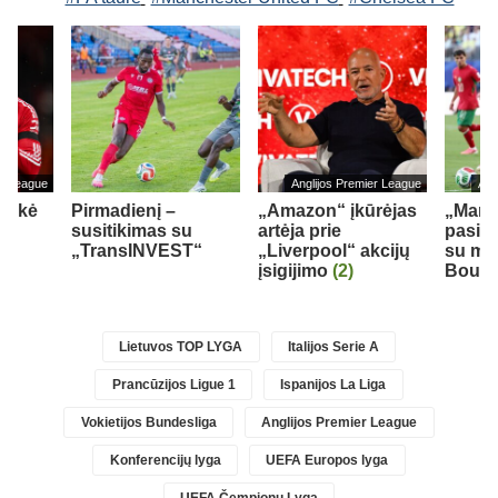
er League
Anglijos Premier League
Ang
teikė
Pirmadienį –
„Amazon“ įkūrėjas
„Man 
M.
susitikimas su
artėja prie
pasiek
„TransINVEST“
„Liverpool“ akcijų
su mar
įsigijimo
(2)
Bouad
Lietuvos TOP LYGA
Italijos Serie A
Prancūzijos Ligue 1
Ispanijos La Liga
Vokietijos Bundesliga
Anglijos Premier League
Konferencijų lyga
UEFA Europos lyga