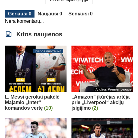
UEFA Čempionų Lyga
Geriausi 0
Naujausi 0
Seniausi 0
Nėra komentarų...
Kitos naujienos
Dienos nuotrauka
Anglijos Premier League
L. Messi gerokai pakėlė
„Amazon“ įkūrėjas artėja
Majamio „Inter“
prie „Liverpool“ akcijų
komandos vertę
(10)
įsigijimo
(2)