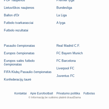
POP naujienos
Premier lyga
Lietuviškos naujienos
Bundesliga
Ballon d'Or
La Liga
Futbolo tvarkarasciai
A lyga
Futbolo rezultatai
Pasaulio čempionatas
Real Madrid C.F.
Europos čempionatas
FC Bayern Munich
Europos salės futbolo
FC Barcelona
čempionatas
Liverpool FC
FIFA Klubų Pasaulio čempionatas
Juventus FC
Konfederacijų taurė
Kontaktai
Apie Eurofootball
Privatumo politika
Futbolas
© Informaciją be sutikimo platinti draudžiama