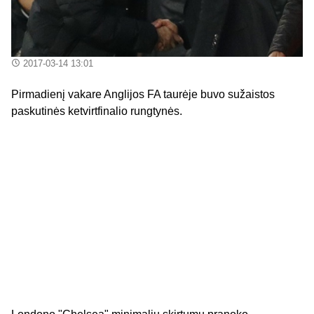
2017-03-14 13:01
Pirmadienį vakare Anglijos FA taurėje buvo sužaistos
paskutinės ketvirtfinalio rungtynės.