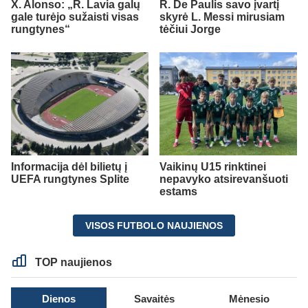
X. Alonso: „R. Lavia galų
R. De Paulis savo įvartį
gale turėjo sužaisti visas
skyrė L. Messi mirusiam
rungtynes“
tėčiui Jorge
Informacija dėl bilietų į
Vaikinų U15 rinktinei
UEFA rungtynes Splite
nepavyko atsirevanšuoti
estams
VISOS FUTBOLO NAUJIENOS
TOP naujienos
Dienos
Savaitės
Mėnesio