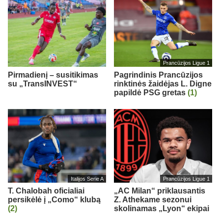
Prancūzijos Ligue 1
Pirmadienį – susitikimas
Pagrindinis Prancūzijos
su „TransINVEST“
rinktinės žaidėjas L. Digne
papildė PSG gretas
(1)
Italijos Serie A
Prancūzijos Ligue 1
T. Chalobah oficialiai
„AC Milan“ priklausantis
persikėlė į „Como“ klubą
Z. Athekame sezonui
(2)
skolinamas „Lyon“ ekipai