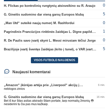
0
H. Flickas po kontrolinių rungtynių atsisveikino su R. Araujo
5
G. Gineitis sudomino dar vieną garsų Europos klubą
0
„Man Utd“ suteikė naują numerį M. Rashfordui
1
Pagrindinis Prancūzijos rinktinės žaidėjas L. Digne papildė PSG gretas
0
R. De Paulis savo įvartį skyrė L. Messi mirusiam tėčiui Jorge
5
Brazilijoje įvartį šventęs žaidėjas įkrito į tunelį, o VAR įvartį atšaukė
VISOS FUTBOLO NAUJIENOS
Naujausi komentarai
„Amazon“ įkūrėjas artėja prie „Liverpool“ akcijų įsigijimo
6 min.
neblogos zinios
G. Gineitis sudomino dar vieną garsų Europos klubą
16 min.
Bet iš kur šitas asilas atsirado šitam portale, tarp normalių žmonių 😳
nesiderini tu čia pas mus kažkaip.