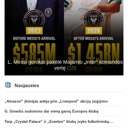
L. Messi gerokai pakėlė Majamio „Inter“ komandos
vertę
(10)
Naujausios
„Amazon“ įkūrėjas artėja prie „Liverpool“ akcijų įsigijimo
G. Gineitis sudomino dar vieną garsų Europos klubą
Tarp „Crystal Palace“ ir „Everton“ klubų įvyks futbolininkų mainai