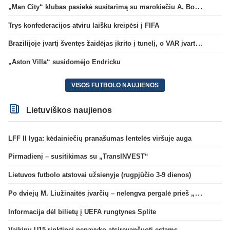
„Man City“ klubas pasiekė susitarimą su marokiečiu A. Bouaddi
Trys konfederacijos atviru laišku kreipėsi į FIFA
Brazilijoje įvartį šventęs žaidėjas įkrito į tunelį, o VAR įvartį atšaukė
„Aston Villa“ susidomėjo Endricku
VISOS FUTBOLO NAUJIENOS
Lietuviškos naujienos
LFF II lyga: kėdainiečių pranašumas lentelės viršuje auga
Pirmadienį – susitikimas su „TransINVEST“
Lietuvos futbolo atstovai užsienyje (rugpjūčio 3-9 dienos)
Po dviejų M. Liužinaitės įvarčių – nelengva pergalė prieš „Bangą“
Informacija dėl bilietų į UEFA rungtynes Splite
Vaikinų U15 rinktinei nepavyko atsirevanšuoti estams