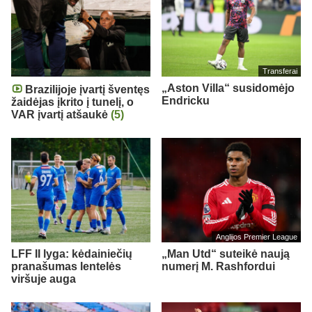
Transferai
„Aston Villa“ susidomėjo
Brazilijoje įvartį šventęs
Endricku
žaidėjas įkrito į tunelį, o
VAR įvartį atšaukė
(5)
Anglijos Premier League
LFF II lyga: kėdainiečių
„Man Utd“ suteikė naują
pranašumas lentelės
numerį M. Rashfordui
viršuje auga