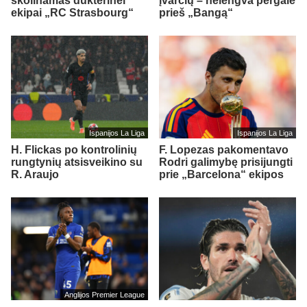
skolinamas dukterinei
įvarčių – nelengva pergalė
ekipai „RC Strasbourg“
prieš „Bangą“
Ispanijos La Liga
Ispanijos La Liga
H. Flickas po kontrolinių
F. Lopezas pakomentavo
rungtynių atsisveikino su
Rodri galimybę prisijungti
R. Araujo
prie „Barcelona“ ekipos
Anglijos Premier League