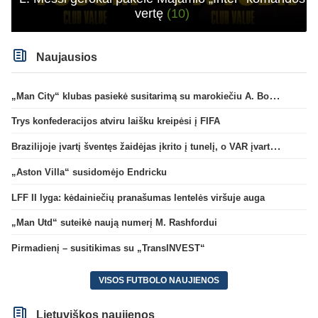
vertę
(10)
Naujausios
„Man City“ klubas pasiekė susitarimą su marokiečiu A. Bouaddi
Trys konfederacijos atviru laišku kreipėsi į FIFA
Brazilijoje įvartį šventęs žaidėjas įkrito į tunelį, o VAR įvartį atšaukė
„Aston Villa“ susidomėjo Endricku
LFF II lyga: kėdainiečių pranašumas lentelės viršuje auga
„Man Utd“ suteikė naują numerį M. Rashfordui
Pirmadienį – susitikimas su „TransINVEST“
VISOS FUTBOLO NAUJIENOS
Lietuviškos naujienos