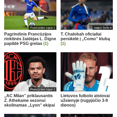
Prancūzijos Ligue 1
Italijos Serie A
Pagrindinis Prancūzijos
T. Chalobah oficialiai
rinktinės žaidėjas L. Digne
persikėlė į „Como“ klubą
papildė PSG gretas
(1)
(1)
Prancūzijos Ligue 1
„AC Milan“ priklausantis
Lietuvos futbolo atstovai
Z. Athekame sezonui
užsienyje (rugpjūčio 3-9
skolinamas „Lyon“ ekipai
dienos)