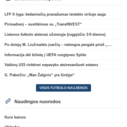
LFF II lyga: kėdainiečių pranašumas lentelės viršuje auga
Pirmadienį – susitikimas su „TransINVEST“
Lietuvos futbolo atstovai užsienyje (rugpjūčio 3-9 dienos)
Po dviejų M. Liužinaitės įvarčių – nelengva pergalė prieš „Bangą“
Informacija dėl bilietų į UEFA rungtynes Splite
Vaikinų U15 rinktinei nepavyko atsirevanšuoti estams
G. Paberžis: „Man Žalgiris“ yra širdyje“
VISOS FUTBOLO NAUJIENOS
Naudingos nuorodos
Kuro kainos