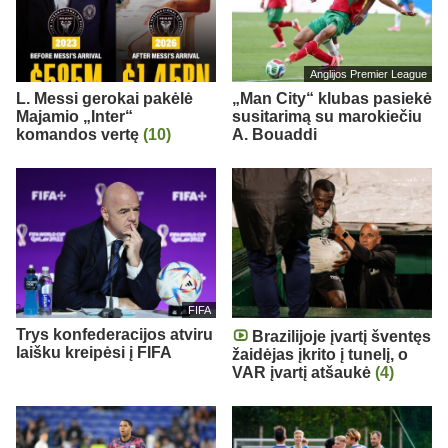
Anglijos Premier League
L. Messi gerokai pakėlė
„Man City“ klubas pasiekė
Majamio „Inter“
susitarimą su marokiečiu
komandos vertę
(10)
A. Bouaddi
FIFA
Trys konfederacijos atviru
Brazilijoje įvartį šventęs
laišku kreipėsi į FIFA
žaidėjas įkrito į tunelį, o
VAR įvartį atšaukė
(4)