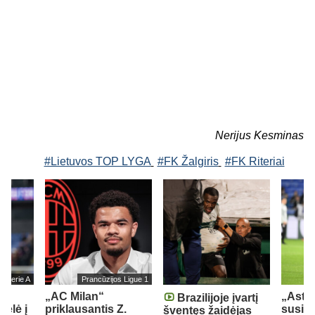
Nerijus Kesminas
#Lietuvos TOP LYGA
#FK Žalgiris
#FK Riteriai
jos Serie A
Prancūzijos Ligue 1
„AC Milan“
„Aston
Brazilijoje įvartį
kėlė į
priklausantis Z.
susid
šventęs žaidėjas