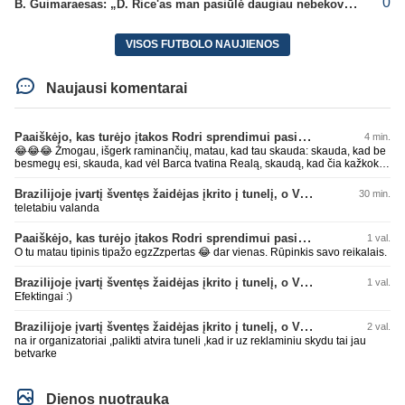
0
B. Guimaraesas: „D. Rice'as man pasiūlė daugiau nebekovoti tarpusavyje“
VISOS FUTBOLO NAUJIENOS
Naujausi komentarai
Paaiškėjo, kas turėjo įtakos Rodri sprendimui pasirinkti Barselonos pusę
4 min.
😂😂😂 Žmogau, išgerk raminančių, matau, kad tau skauda: skauda, kad be
besmegų esi, skauda, kad vėl Barca tvatina Realą, skaudą, kad čia kažkoks
įsišokęs BarcaFanas5577 be smegenų išvadino ir negali atsikirsti, nes AI
nepatare ką daryti, pyksti, nes pačio galva tuščia ir toliau mynkai įžeidinėjimų
Brazilijoje įvartį šventęs žaidėjas įkrito į tunelį, o VAR įvartį atšaukė
30 min.
kortą. Ech, žmogau, žmogau... geriau tu būtųm patylėjelęs. P.S. Taip žinau
teletabiu valanda
kaip veikia AI, todėl ir sugebu jį sudurninti, ne kartą jau tai pavyko. O tu kaip
ta minėta pone imei ir priėmiai, kaip už gryną. Aš pripažinau gandus? Aš
Paaiškėjo, kas turėjo įtakos Rodri sprendimui pasirinkti Barselonos pusę
1 val.
parašiau faktą. Ant kiek tu be smegenų, wow, žiauriai man gėda už tave.
Sėkmės, bičiuli, matau, kad toliau bus tik drgradavimas pačio, užtenka ir taip
O tu matau tipinis tipažo egzZzpertas 😂 dar vienas. Rūpinkis savo reikalais.
jau visi mato ant kiek tas avinas esi, apie kurį taip prirašei, toj mėlynoj/žalioj
koks blemba skyrtumas.... besmegenų esantis avinas ir bus tik avinas... daug
Brazilijoje įvartį šventęs žaidėjas įkrito į tunelį, o VAR įvartį atšaukė
1 val.
čia apie save balvone prirašei. Gėda man už tave. Toks iš retesnių bukumo
Efektingai :)
esi čia.
Brazilijoje įvartį šventęs žaidėjas įkrito į tunelį, o VAR įvartį atšaukė
2 val.
na ir organizatoriai ,palikti atvira tuneli ,kad ir uz reklaminiu skydu tai jau
betvarke
Dienos nuotrauka