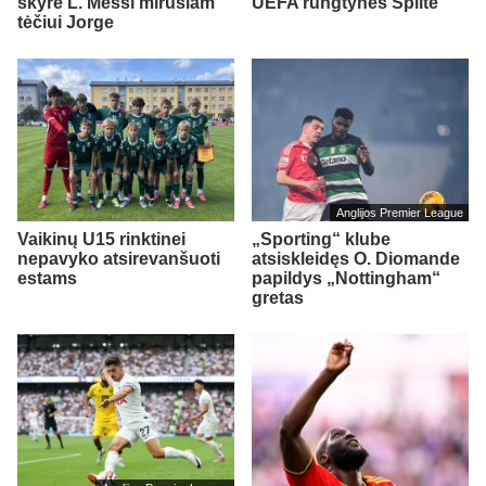
skyrė L. Messi mirusiam
UEFA rungtynes Splite
tėčiui Jorge
Anglijos Premier League
Vaikinų U15 rinktinei
„Sporting“ klube
nepavyko atsirevanšuoti
atsiskleidęs O. Diomande
estams
papildys „Nottingham“
gretas