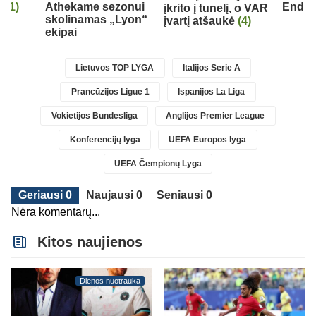
ą
(1)
Athekame sezonui
Endri
įkrito į tunelį, o VAR
skolinamas „Lyon“
įvartį atšaukė
(4)
ekipai
Lietuvos TOP LYGA
Italijos Serie A
Prancūzijos Ligue 1
Ispanijos La Liga
Vokietijos Bundesliga
Anglijos Premier League
Konferencijų lyga
UEFA Europos lyga
UEFA Čempionų Lyga
Geriausi 0
Naujausi 0
Seniausi 0
Nėra komentarų...
Kitos naujienos
Dienos nuotrauka