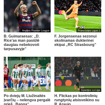
Anglijos Premier League
Prancūzijos Ligue 1
B. Guimaraesas: „D.
F. Jorgensenas sezonui
Rice'as man pasiūlė
skolinamas dukterinei
daugiau nebekovoti
ekipai „RC Strasbourg“
tarpusavyje“
Ispanijos La Liga
Po dviejų M. Liužinaitės
H. Flickas po kontrolinių
įvarčių – nelengva pergalė
rungtynių atsisveikino su
prieš „Bangą“
R. Araujo