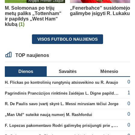
Anglijos Premier League
M. Solomonas po trijų
„Fenerbahce“ susidomėjo
metų paliks „Tottenham“
galimybe įsigyti R. Lukaku
ir papildys „West Ham“
klubą
(1)
VISOS FUTBOLO NAUJIENOS
TOP naujienos
Dienos
Savaitės
Mėnesio
0
H. Flickas po kontrolinių rungtynių atsisveikino su R. Araujo
1
Pagrindinis Prancūzijos rinktinės žaidėjas L. Digne papildė PSG gretas
0
R. De Paulis savo įvartį skyrė L. Messi mirusiam tėčiui Jorge
0
„Man Utd“ suteikė naują numerį M. Rashfordui
0
F. Lopezas pakomentavo Rodri galimybę prisijungti prie „Barcelona“ ekipos