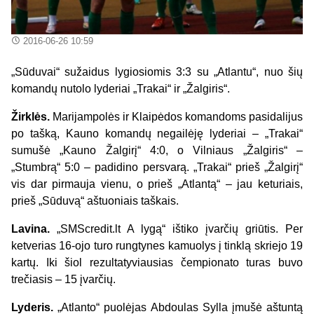
2016-06-26 10:59
„Sūduvai“ sužaidus lygiosiomis 3:3 su „Atlantu“, nuo šių
komandų nutolo lyderiai „Trakai“ ir „Žalgiris“.
Žirklės.
Marijampolės ir Klaipėdos komandoms pasidalijus
po tašką, Kauno komandų negailėję lyderiai – „Trakai“
sumušė „Kauno Žalgirį“ 4:0, o Vilniaus „Žalgiris“ –
„Stumbrą“ 5:0 – padidino persvarą. „Trakai“ prieš „Žalgirį“
vis dar pirmauja vienu, o prieš „Atlantą“ – jau keturiais,
prieš „Sūduvą“ aštuoniais taškais.
Lavina.
„SMScredit.lt A lygą“ ištiko įvarčių griūtis. Per
ketverias 16-ojo turo rungtynes kamuolys į tinklą skriejo 19
kartų. Iki šiol rezultatyviausias čempionato turas buvo
trečiasis – 15 įvarčių.
Lyderis.
„Atlanto“ puolėjas Abdoulas Sylla įmušė aštuntą