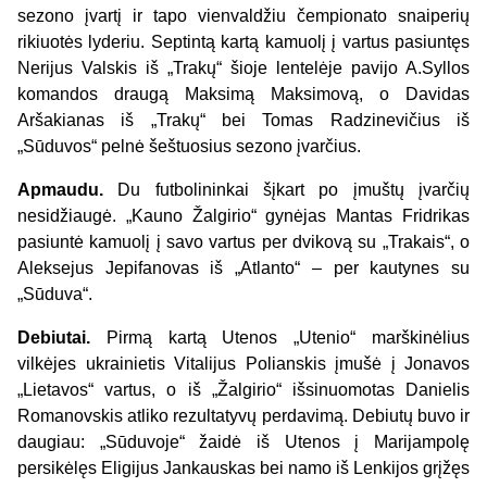
sezono įvartį ir tapo vienvaldžiu čempionato snaiperių
rikiuotės lyderiu. Septintą kartą kamuolį į vartus pasiuntęs
Nerijus Valskis iš „Trakų“ šioje lentelėje pavijo A.Syllos
komandos draugą Maksimą Maksimovą, o Davidas
Aršakianas iš „Trakų“ bei Tomas Radzinevičius iš
„Sūduvos“ pelnė šeštuosius sezono įvarčius.
Apmaudu.
Du futbolininkai šįkart po įmuštų įvarčių
nesidžiaugė. „Kauno Žalgirio“ gynėjas Mantas Fridrikas
pasiuntė kamuolį į savo vartus per dvikovą su „Trakais“, o
Aleksejus Jepifanovas iš „Atlanto“ – per kautynes su
„Sūduva“.
Debiutai.
Pirmą kartą Utenos „Utenio“ marškinėlius
vilkėjes ukrainietis Vitalijus Polianskis įmušė į Jonavos
„Lietavos“ vartus, o iš „Žalgirio“ išsinuomotas Danielis
Romanovskis atliko rezultatyvų perdavimą. Debiutų buvo ir
daugiau: „Sūduvoje“ žaidė iš Utenos į Marijampolę
persikėlęs Eligijus Jankauskas bei namo iš Lenkijos grįžęs