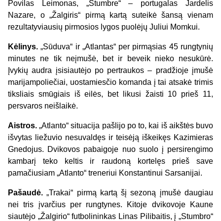
Povilas Leimonas, „Stumbre“ – portugalas Jardelis
Nazare, o „Žalgiris“ pirmą kartą suteikė šansą vienam
rezultatyviausių pirmosios lygos puolėjų Juliui Momkui.
Kėlinys.
„Sūduva“ ir „Atlantas“ per pirmąsias 45 rungtynių
minutes ne tik neįmušė, bet ir beveik nieko nesukūrė.
Įvykių audra įsisiautėjo po pertraukos – pradžioje įmušė
marijampoliečiai, uostamiesčio komanda į tai atsakė trimis
tiksliais smūgiais iš eilės, bet likusi žaisti 10 prieš 11,
persvaros neišlaikė.
Aistros.
„Atlanto“ situacija pašlijo po to, kai iš aikštės buvo
išvytas liežuvio nesuvaldęs ir teisėją iškeikęs Kazimieras
Gnedojus. Dvikovos pabaigoje nuo suolo į persirengimo
kambarį teko keltis ir raudoną kortelęs prieš save
pamačiusiam „Atlanto“ treneriui Konstantinui Sarsanijai.
Pašaudė.
„Trakai“ pirmą kartą šį sezoną įmušė daugiau
nei tris įvarčius per rungtynes. Kitoje dvikovoje Kaune
siautėjo „Žalgirio“ futbolininkas Linas Pilibaitis, į „Stumbro“