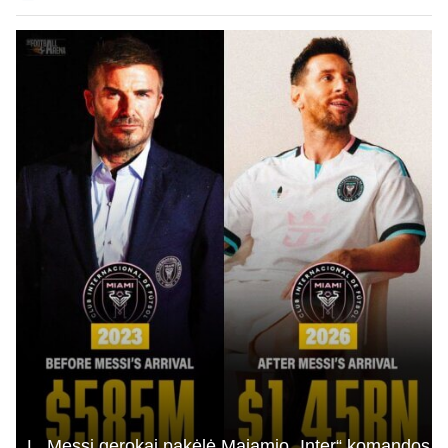
L. Messi gerokai pakėlė Majamio „Inter“ komandos