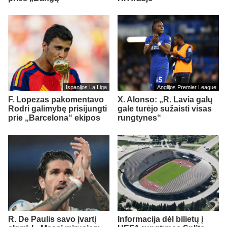
Ispanijos La Liga
Anglijos Premier League
F. Lopezas pakomentavo
X. Alonso: „R. Lavia galų
Rodri galimybę prisijungti
gale turėjo sužaisti visas
prie „Barcelona“ ekipos
rungtynes“
R. De Paulis savo įvartį
Informacija dėl bilietų į