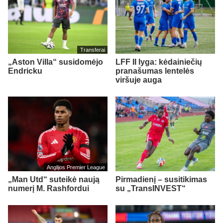
Transferai
„Aston Villa“ susidomėjo
LFF II lyga: kėdainiečių
Endricku
pranašumas lentelės
viršuje auga
Anglijos Premier League
„Man Utd“ suteikė naują
Pirmadienį – susitikimas
numerį M. Rashfordui
su „TransINVEST“