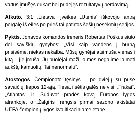
vartus įmušęs dukart bei pridėjęs rezultatyvų perdavimą.
Atkuto.
3:1 „Lietavą“ įveikęs „Utenis“ iškovojo antrą
pergalę iš eilės po prieš tai patirtos šešių nesėkmių serijos.
Pyktis.
Jonavos komandos treneris Robertas Poškus siuto
dėl saviškių gynybos: „Visi kaip vandens į burną
prisisėmę, niekas nekalba. Mūsų gynėjai atsimuša vienas į
kitą – jie įmuša. Jų puolėjai maži, o mes negalime laimėti
aukštų kamuolių. Tai nenormalu“.
Atostogos.
Čempionato tęsinys – po dviejų su puse
savaičių, liepos 12-ąją. Tiesa, ilsėtis galės ne visi. „Trakai“,
„Atlantas“ ir „Sūduva“ pradės kovą Europos lygos
atrankoje, o „Žalgiris“ rengsis pirmai sezono akistatai
UEFA čempionų lygos kvalifikaciniame etape.