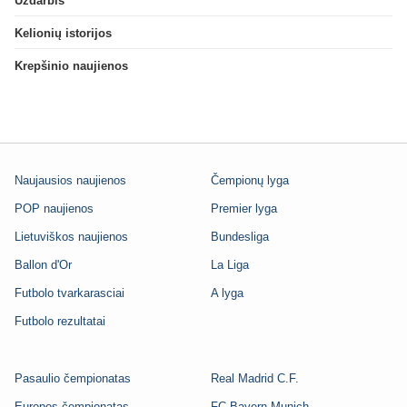
Uždarbis
Kelionių istorijos
Krepšinio naujienos
Naujausios naujienos
Čempionų lyga
POP naujienos
Premier lyga
Lietuviškos naujienos
Bundesliga
Ballon d'Or
La Liga
Futbolo tvarkarasciai
A lyga
Futbolo rezultatai
Pasaulio čempionatas
Real Madrid C.F.
Europos čempionatas
FC Bayern Munich