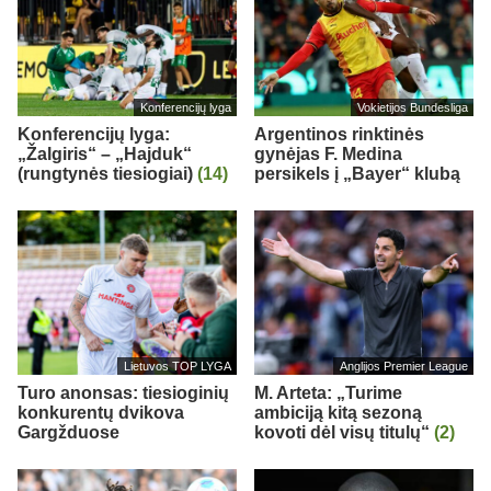
Konferencijų lyga
Vokietijos Bundesliga
Konferencijų lyga:
Argentinos rinktinės
„Žalgiris“ – „Hajduk“
gynėjas F. Medina
(rungtynės tiesiogiai)
(14)
persikels į „Bayer“ klubą
Lietuvos TOP LYGA
Anglijos Premier League
Turo anonsas: tiesioginių
M. Arteta: „Turime
konkurentų dvikova
ambiciją kitą sezoną
Gargžduose
kovoti dėl visų titulų“
(2)