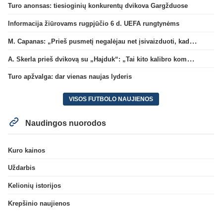
Turo anonsas: tiesioginių konkurentų dvikova Gargžduose
Informacija žiūrovams rugpjūčio 6 d. UEFA rungtynėms
M. Capanas: „Prieš pusmetį negalėjau net įsivaizduoti, kad žaisime prieš „Hajduk“
A. Skerla prieš dvikovą su „Hajduk“: „Tai kito kalibro komanda“
Turo apžvalga: dar vienas naujas lyderis
VISOS FUTBOLO NAUJIENOS
Naudingos nuorodos
Kuro kainos
Uždarbis
Kelionių istorijos
Krepšinio naujienos