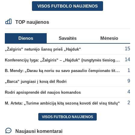
VISOS FUTBOLO NAUJIENOS
TOP naujienos
Dienos
Savaitės
Mėnesio
15
„Žalgiris“ neturėjo šansų prieš „Hajduk“
14
Konferencijų lyga: „Žalgiris“ – „Hajduk“ (rungtynės tiesiogiai)
1
B. Mendy: „Darau ką noriu su savo pasaulio čempionato titulu“
9
„Barca“ jungiasi į kovą dėl Rodri
4
Rodri apsisprendė dėl naujos komandos
2
M. Arteta: „Turime ambiciją kitą sezoną kovoti dėl visų titulų“
VISOS FUTBOLO NAUJIENOS
Naujausi komentarai