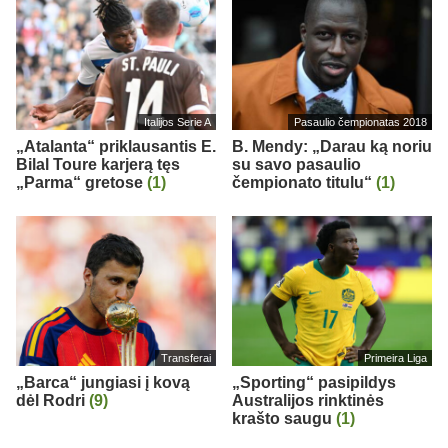
Italijos Serie A
Pasaulio čempionatas 2018
„Atalanta“ priklausantis E.
B. Mendy: „Darau ką noriu
Bilal Toure karjerą tęs
su savo pasaulio
„Parma“ gretose
(1)
čempionato titulu“
(1)
Transferai
Primeira Liga
„Barca“ jungiasi į kovą
„Sporting“ pasipildys
dėl Rodri
(9)
Australijos rinktinės
krašto saugu
(1)