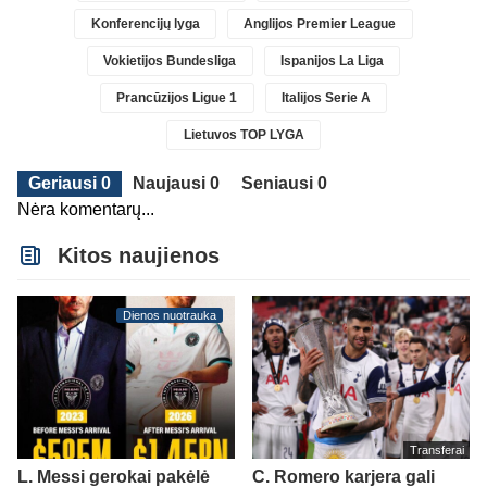
Konferencijų lyga
Anglijos Premier League
Vokietijos Bundesliga
Ispanijos La Liga
Prancūzijos Ligue 1
Italijos Serie A
Lietuvos TOP LYGA
Geriausi 0
Naujausi 0
Seniausi 0
Nėra komentarų...
Kitos naujienos
Dienos nuotrauka
Transferai
L. Messi gerokai pakėlė
C. Romero karjera gali