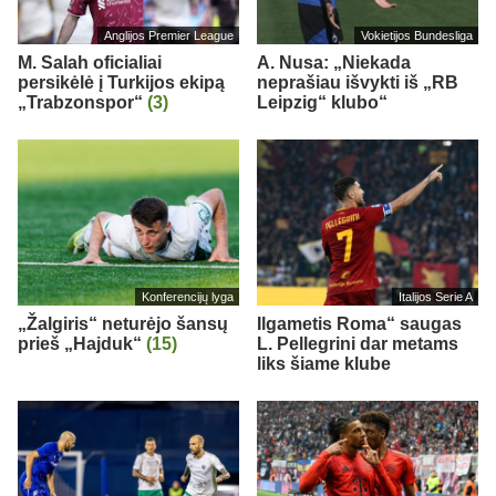
Anglijos Premier League
Vokietijos Bundesliga
M. Salah oficialiai
A. Nusa: „Niekada
persikėlė į Turkijos ekipą
neprašiau išvykti iš „RB
„Trabzonspor“
(3)
Leipzig“ klubo“
Konferencijų lyga
Italijos Serie A
„Žalgiris“ neturėjo šansų
Ilgametis Roma“ saugas
prieš „Hajduk“
(15)
L. Pellegrini dar metams
liks šiame klube