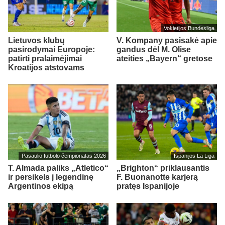
Vokietijos Bundesliga
Lietuvos klubų
V. Kompany pasisakė apie
pasirodymai Europoje:
gandus dėl M. Olise
patirti pralaimėjimai
ateities „Bayern“ gretose
Kroatijos atstovams
Pasaulio futbolo čempionatas 2026
Ispanijos La Liga
T. Almada paliks „Atletico“
„Brighton“ priklausantis
ir persikels į legendinę
F. Buonanotte karjerą
Argentinos ekipą
pratęs Ispanijoje