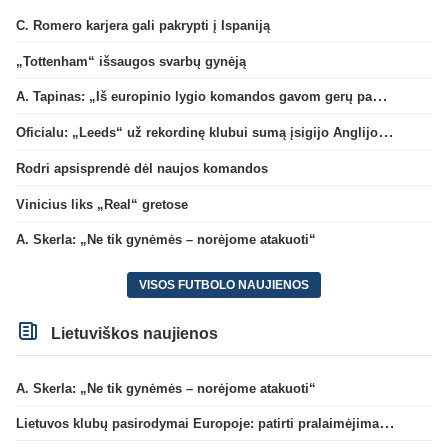
C. Romero karjera gali pakrypti į Ispaniją
„Tottenham“ išsaugos svarbų gynėją
A. Tapinas: „Iš europinio lygio komandos gavom gerų pamokų“
Oficialu: „Leeds“ už rekordinę klubui sumą įsigijo Anglijos rinktinės vartininką
Rodri apsisprendė dėl naujos komandos
Vinicius liks „Real“ gretose
A. Skerla: „Ne tik gynėmės – norėjome atakuoti“
VISOS FUTBOLO NAUJIENOS
Lietuviškos naujienos
A. Skerla: „Ne tik gynėmės – norėjome atakuoti“
Lietuvos klubų pasirodymai Europoje: patirti pralaimėjimai Kroatijos atstovams