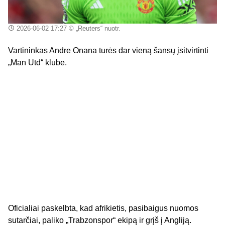
2026-06-02 17:27
© „Reuters“ nuotr.
Vartininkas Andre Onana turės dar vieną šansų įsitvirtinti
„Man Utd“ klube.
Oficialiai paskelbta, kad afrikietis, pasibaigus nuomos
sutarčiai, paliko „Trabzonspor“ ekipą ir grįš į Angliją.