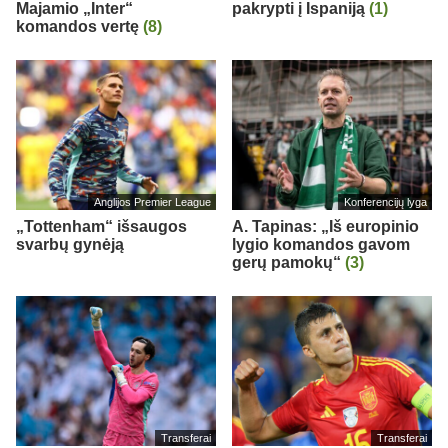
Majamio „Inter“
pakrypti į Ispaniją
(1)
komandos vertę
(8)
Anglijos Premier League
Konferencijų lyga
„Tottenham“ išsaugos
A. Tapinas: „Iš europinio
svarbų gynėją
lygio komandos gavom
gerų pamokų“
(3)
Transferai
Transferai