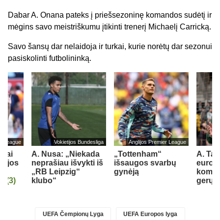
Dabar A. Onana pateks į priešsezoninę komandos sudėtį ir
mėgins savo meistriškumu įtikinti trenerį Michaelį Carricką.
Savo šansų dar nelaidoja ir turkai, kurie norėtų dar sezonui
pasiskolinti futbolininką.
er League
Vokietijos Bundesliga
Anglijos Premier League
liai
A. Nusa: „Niekada
„Tottenham“
A. Tap
rkijos
neprašiau išvykti iš
išsaugos svarbų
europi
„RB Leipzig“
gynėją
koma
r“
(3)
klubo“
gerų 
UEFA Čempionų Lyga
UEFA Europos lyga