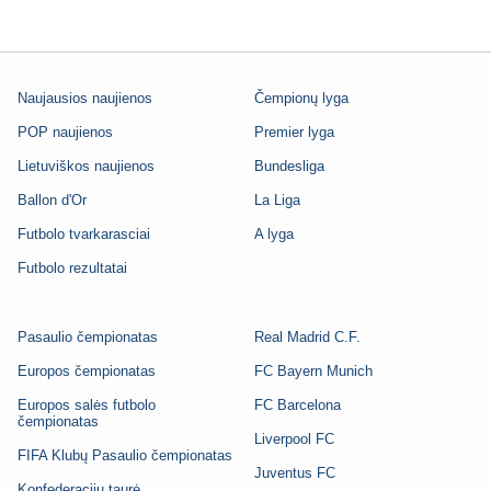
Naujausios naujienos
Čempionų lyga
POP naujienos
Premier lyga
Lietuviškos naujienos
Bundesliga
Ballon d'Or
La Liga
Futbolo tvarkarasciai
A lyga
Futbolo rezultatai
Pasaulio čempionatas
Real Madrid C.F.
Europos čempionatas
FC Bayern Munich
Europos salės futbolo
FC Barcelona
čempionatas
Liverpool FC
FIFA Klubų Pasaulio čempionatas
Juventus FC
Konfederacijų taurė