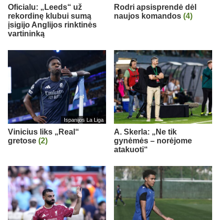
Oficialu: „Leeds“ už
Rodri apsisprendė dėl
rekordinę klubui sumą
naujos komandos
(4)
įsigijo Anglijos rinktinės
vartininką
Ispanijos La Liga
Vinicius liks „Real“
A. Skerla: „Ne tik
gretose
(2)
gynėmės – norėjome
atakuoti“