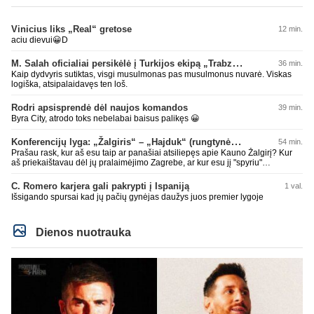
Vinicius liks „Real“ gretose
12 min.
aciu dievui😀D
M. Salah oficialiai persikėlė į Turkijos ekipą „Trabzonspor“
36 min.
Kaip dydvyris sutiktas, visgi musulmonas pas musulmonus nuvarė. Viskas
logiška, atsipalaidavęs ten loš.
Rodri apsisprendė dėl naujos komandos
39 min.
Byra City, atrodo toks nebelabai baisus palikęs 😀
Konferencijų lyga: „Žalgiris“ – „Hajduk“ (rungtynės tiesiogiai)
54 min.
Prašau rask, kur aš esu taip ar panašiai atsiliepęs apie Kauno Žalgirį? Kur
aš priekaištavau dėl jų pralaimėjimo Zagrebe, ar kur esu jį "spyriu"
pavadinęs? Niekur, tai neskleisk erezijų.
C. Romero karjera gali pakrypti į Ispaniją
1 val.
Išsigando spursai kad jų pačių gynėjas daužys juos premier lygoje
Dienos nuotrauka