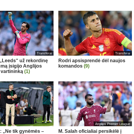
Transferai
Transferai
: „Leeds“ už rekordinę
Rodri apsisprendė dėl naujos
mą įsigijo Anglijos
komandos
(9)
 vartininką
(1)
Anglijos Premier League
a: „Ne tik gynėmės –
M. Salah oficialiai persikėlė į