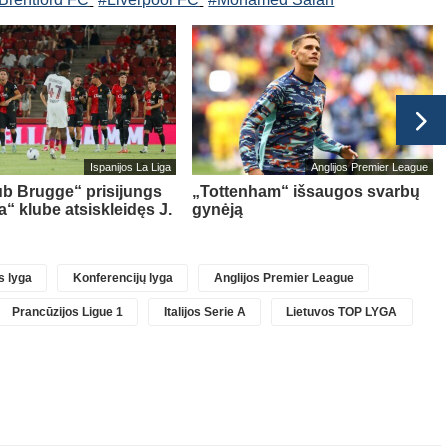
Ispanijos La Liga
Anglijos Premier League
ub Brugge“ prisijungs
„Tottenham“ išsaugos svarbų
a“ klube atsiskleidęs J.
gynėją
 lyga
Konferencijų lyga
Anglijos Premier League
Prancūzijos Ligue 1
Italijos Serie A
Lietuvos TOP LYGA