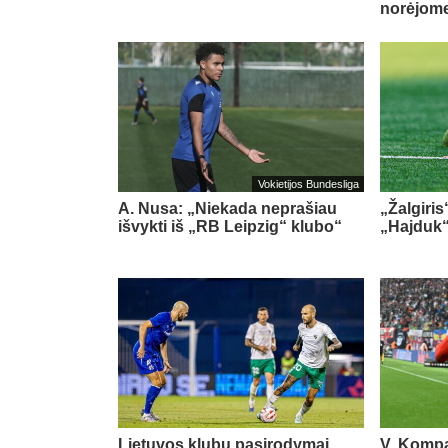
norėjome
Vokietijos Bundesliga
A. Nusa: „Niekada neprašiau
„Žalgiris
išvykti iš „RB Leipzig“ klubo“
„Hajduk
Lietuvos klubų pasirodymai
V. Kompa