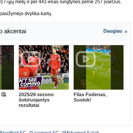
17-ųjų metų ir per 441-erias rungtynes pelnė 257 įvarčius.
asižymėjo dvylika kartų.
o akcentai
Daugiau
 🤔
2025/26 sezono
Filas Fodenas,
šokiruojantys
Sustok!
rezultatai
Brentford FC
#Liverpool FC
#Mohamed Salah