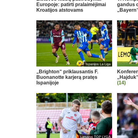
Europoje: patirti pralaimėjimai
gandus dė
Kroatijos atstovams
„Bayern“
Ispanijos La Liga
„Brighton“ priklausantis F.
Konferenc
Buonanotte karjerą pratęs
„Hajduk“
Ispanijoje
(14)
Lietuvos TOP LYGA