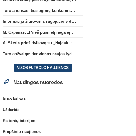
Turo anonsas: tiesioginių konkurentų dvikova Gargžduose
Informacija žiūrovams rugpjūčio 6 d. UEFA rungtynėms
M. Capanas: „Prieš pusmetį negalėjau net įsivaizduoti, kad žaisime prieš „Hajduk“
A. Skerla prieš dvikovą su „Hajduk“: „Tai kito kalibro komanda“
Turo apžvalga: dar vienas naujas lyderis
VISOS FUTBOLO NAUJIENOS
Naudingos nuorodos
Kuro kainos
Uždarbis
Kelionių istorijos
Krepšinio naujienos