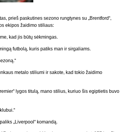
otas, prieš paskutines sezono rungtynes su „Brentford“,
 ekipos žaidimo stiliaus:
ime, kad jis būtų sėkmingas.
mingą futbolą, kuris patiks man ir sirgaliams.
sezoną.“
nkaus metalo stiliumi ir sakote, kad tokio žaidimo
ier“ lygos titulą, mano stilius, kuriuo šis egiptietis buvo
klubui.“
aliks „Liverpool“ komandą.