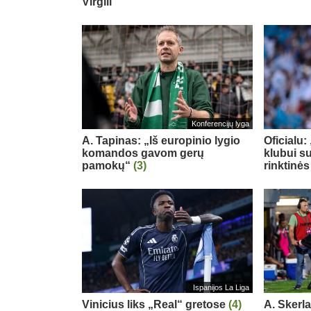
Virgili
Konferencijų lyga
A. Tapinas: „Iš europinio lygio
Oficialu
komandos gavom gerų
klubui su
pamokų“
(3)
rinktinės
Ispanijos La Liga
Vinicius liks „Real“ gretose
(4)
A. Skerl