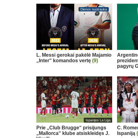
Dienos nuotrauka
L. Messi gerokai pakėlė Majamio
Argentin
„Inter“ komandos vertę
(9)
preziden
pagyrų G
Ispanijos La Liga
Prie „Club Brugge“ prisijungs
C. Romero
„Mallorca“ klube atsiskleidęs J.
Ispaniją