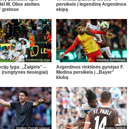
l M. Olise ateities
persikels į legendinę Argentinos
 gretose
ekipą
Konferencijų lyga
Vokietijos Bundesliga
ijų lyga: „Žalgiris“ –
Argentinos rinktinės gynėjas F.
 (rungtynės tiesiogiai)
Medina persikels į „Bayer“
klubą
Anglijos Premier League
Italijos Serie A