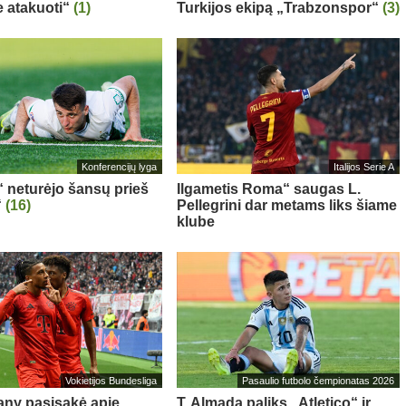
 atakuoti“
(1)
Turkijos ekipą „Trabzonspor“
(3)
Konferencijų lyga
Italijos Serie A
“ neturėjo šansų prieš
Ilgametis Roma“ saugas L.
“
(16)
Pellegrini dar metams liks šiame
klube
Vokietijos Bundesliga
Pasaulio futbolo čempionatas 2026
ny pasisakė apie
T. Almada paliks „Atletico“ ir