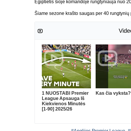
Egiptietis šioje komandoje rungtyniauja nuo 20
Šiame sezone krašto saugas per 40 rungtynių p
Vide
1 NUOSTABI Premier
Kas čia vyksta?
League Apsauga Iš
Kiekvienos Minutės
[1-90] 2025/26
#Anglijos Premier League
#