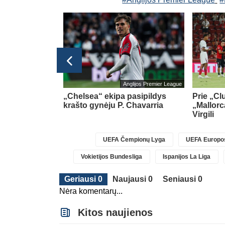
Anglijos Premier League
k gynėmės –
„Chelsea“ ekipa pasipildys
Prie „Cl
ti“
(1)
krašto gynėju P. Chavarria
„Mallorc
Virgili
UEFA Čempionų Lyga
UEFA Europos
Vokietijos Bundesliga
Ispanijos La Liga
Geriausi 0
Naujausi 0
Seniausi 0
Nėra komentarų...
Kitos naujienos