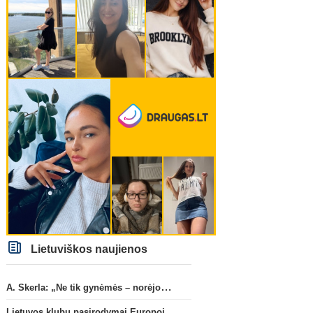
Lietuviškos naujienos
A. Skerla: „Ne tik gynėmės – norėjome atakuoti“
Lietuvos klubų pasirodymai Europoje: patirti pralaimėjimai Kroatijos atstovams