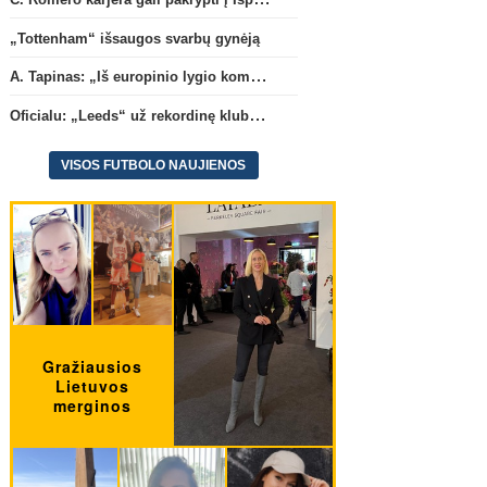
„Tottenham“ išsaugos svarbų gynėją
A. Tapinas: „Iš europinio lygio komandos gavom gerų pamokų“
Oficialu: „Leeds“ už rekordinę klubui sumą įsigijo Anglijos rinktinės vartininką
VISOS FUTBOLO NAUJIENOS
Konferencijų lyga
A. Tapinas: „Iš europinio lygio
Rodri apsisprendė dėl n
komandos gavom gerų
komandos
(9)
pamokų“
(3)