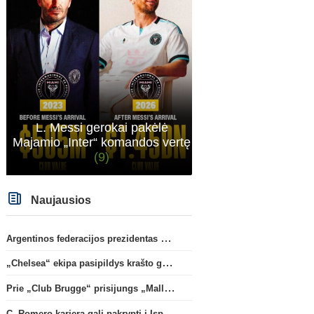
L. Messi gerokai pakėlė
Majamio „Inter“ komandos vertę
(9)
Naujausios
Argentinos federacijos prezidentas C. Tapia negailėjo pagyrų G. Infantino
„Chelsea“ ekipa pasipildys krašto gynėju P. Chavarria
Prie „Club Brugge“ prisijungs „Mallorca“ klube atsiskleidęs J. Virgili
C. Romero karjera gali pakrypti į Ispaniją