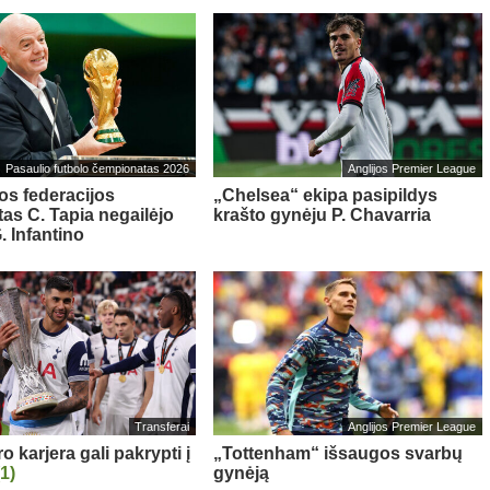
Pasaulio futbolo čempionatas 2026
Anglijos Premier League
os federacijos
„Chelsea“ ekipa pasipildys
tas C. Tapia negailėjo
krašto gynėju P. Chavarria
. Infantino
Transferai
Anglijos Premier League
 karjera gali pakrypti į
„Tottenham“ išsaugos svarbų
(1)
gynėją