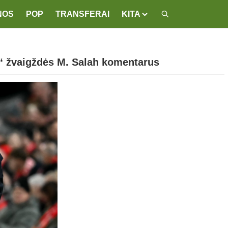
NOS
POP
TRANSFERAI
KITA
“ žvaigždės M. Salah komentarus