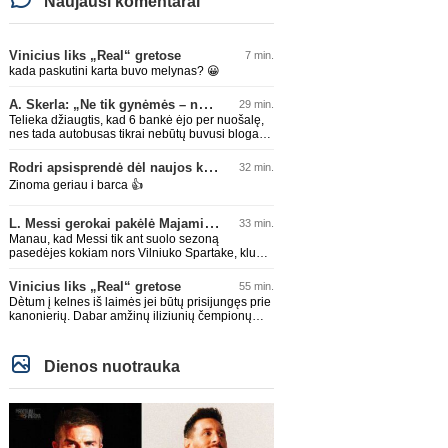
Naujausi komentarai
Vinicius liks „Real“ gretose
7 min.
kada paskutini karta buvo melynas? 😀
A. Skerla: „Ne tik gynėmės – norėjome atakuoti“
29 min.
Telieka džiaugtis, kad 6 bankė ėjo per nuošalę,
nes tada autobusas tikrai nebūtų buvusi bloga
idėja, kokią Skerla čia bando nupiešt
Rodri apsisprendė dėl naujos komandos
32 min.
Zinoma geriau i barca 👍
L. Messi gerokai pakėlė Majamio „Inter“ komandos vertę
33 min.
Manau, kad Messi tik ant suolo sezoną
pasedėjes kokiam nors Vilniuko Spartake, klubo
vertę švysteltų iki 200 lemų minimum.
Vinicius liks „Real“ gretose
55 min.
Dètum į kelnes iš laimės jei būtų prisijungęs prie
kanonierių. Dabar amžinų iliziunių čempionų
palaikytojai, tiek ir gali pasidžiaugti. Londonas
mèlynas bus vis tiek :)
Dienos nuotrauka