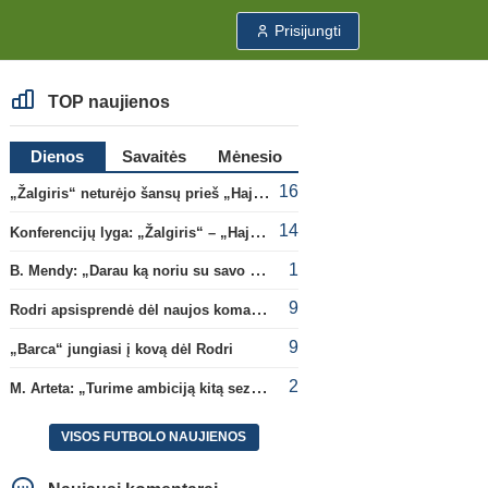
Prisijungti
TOP naujienos
Dienos
Savaitės
Mėnesio
16
„Žalgiris“ neturėjo šansų prieš „Hajduk“
14
Konferencijų lyga: „Žalgiris“ – „Hajduk“ (rungtynės tiesiogiai)
1
B. Mendy: „Darau ką noriu su savo pasaulio čempionato titulu“
9
Rodri apsisprendė dėl naujos komandos
9
„Barca“ jungiasi į kovą dėl Rodri
2
M. Arteta: „Turime ambiciją kitą sezoną kovoti dėl visų titulų“
VISOS FUTBOLO NAUJIENOS