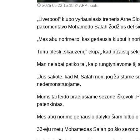
2026-05-22 15:18
© AFP nuotr.
„Liverpool“ klubo vyriausiasis treneris Arne Sl
pakomentavo Mohamedo Salah žodžius dėl šios
„Mes abu norime to, kas geriausia klubui ir nor
Turiu plėsti „skauzerių“ ekipą, kad ji žaistų sėk
Man nelabai patiko tai, kaip rungtyniavome šį 
„Jūs sakote, kad M. Salah nori, jog žaistume su
nedemonstruojame.
Mums tai leido praėjusiame sezone iškovoti „Prem
patenkintas.
Mes abu norime geriausio dalyko šiam futbolo 
33-ejų metų Mohamedas Salah po šio sezono p