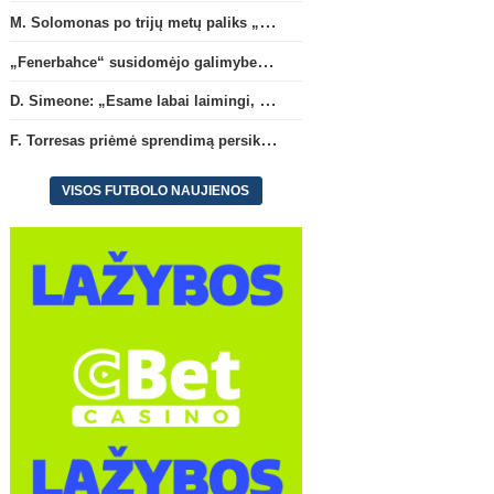
M. Solomonas po trijų metų paliks „Tottenham“ ir papildys „West Ham“ klubą
Ispanijos La Liga
Prancūzij
„Fenerbahce“ susidomėjo galimybe įsigyti R. Lukaku
D. Simeone: „Esame labai
F. Torresas priėmė spre
laimingi, kad turime J. Alvarezą“
persikelti į PSG ekipą
(2)
D. Simeone: „Esame labai laimingi, kad turime J. Alvarezą“
F. Torresas priėmė sprendimą persikelti į PSG ekipą
VISOS FUTBOLO NAUJIENOS