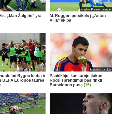
Anglijos Premier League
is: „Man Žalgiris“ yra
M. Ruggeri persikels į „Aston
Villa“ ekipą
Ispanijos La Liga
 nustelbė Rygos klubą ir
Paaiškėjo, kas turėjo įtakos
s UEFA Europos taurės
Rodri sprendimui pasirinkti
e
Barselonos pusę
(15)