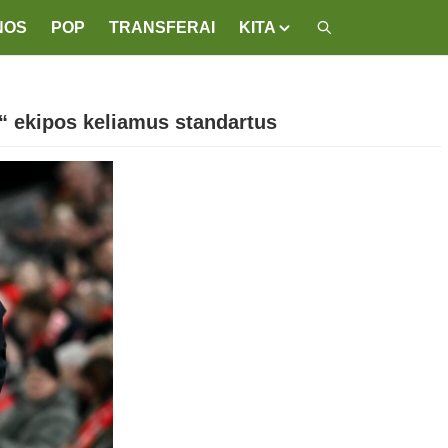
NOS
POP
TRANSFERAI
KITA
l“ ekipos keliamus standartus