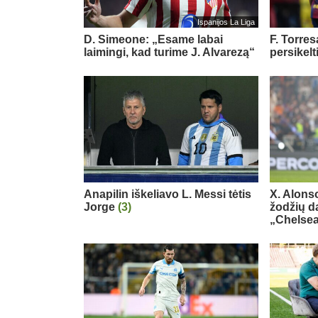
Ispanijos La Liga
D. Simeone: „Esame labai
F. Torre
laimingi, kad turime J. Alvarezą“
persikelt
Anapilin iškeliavo L. Messi tėtis
X. Alons
Jorge
(3)
žodžių d
„Chelse