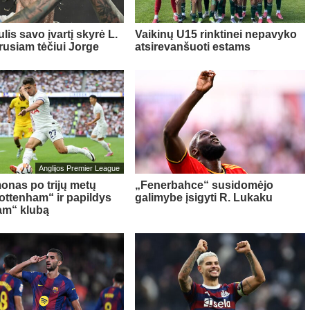
lis savo įvartį skyrė L.
Vaikinų U15 rinktinei nepavyko
rusiam tėčiui Jorge
atsirevanšuoti estams
Anglijos Premier League
onas po trijų metų
„Fenerbahce“ susidomėjo
Tottenham“ ir papildys
galimybe įsigyti R. Lukaku
am“ klubą