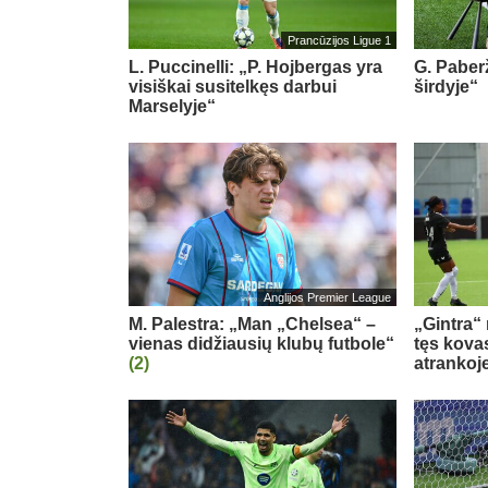
Prancūzijos Ligue 1
L. Puccinelli: „P. Hojbergas yra
G. Paberž
visiškai susitelkęs darbui
širdyje“
Marselyje“
Anglijos Premier League
M. Palestra: „Man „Chelsea“ –
„Gintra“
vienas didžiausių klubų futbole“
tęs kova
(2)
atrankoj