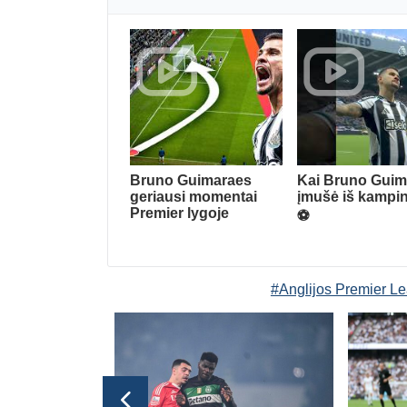
Bruno Guimaraes
Kai Bruno Guim
geriausi momentai
įmušė iš kampin
Premier lygoje
⚽️
#Anglijos Premier L