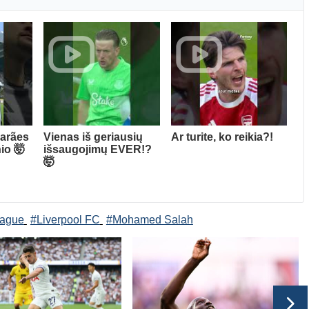
arães
Vienas iš geriausių
Ar turite, ko reikia?!
io 🤯
išsaugojimų EVER!?
🤯
eague
#Liverpool FC
#Mohamed Salah