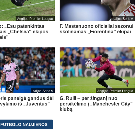
Anglijos Premier League
Italijos Serie A
o: „Esu patenkintas
F. Mastanuono oficialiai sezonui
iais „Chelsea“ ekipos
skolinamas „Fiorentina“ ekipai
ais“
Italijos Serie A
Anglijos Premier League
ris paneigė gandus dėl
G. Rulli – per žingsnį nuo
švykimo iš „Juventus“
persikėlimo į „Manchester City“
klubą
 FUTBOLO NAUJIENOS