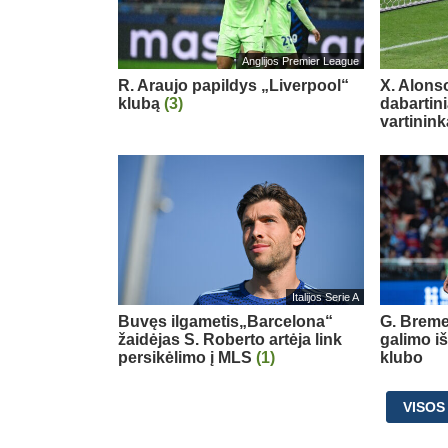
Anglijos Premier League
R. Araujo papildys „Liverpool“
X. Alons
klubą
(3)
dabartin
vartinink
Italijos Serie A
Buvęs ilgametis„Barcelona“
G. Breme
žaidėjas S. Roberto artėja link
galimo i
persikėlimo į MLS
(1)
klubo
VISOS