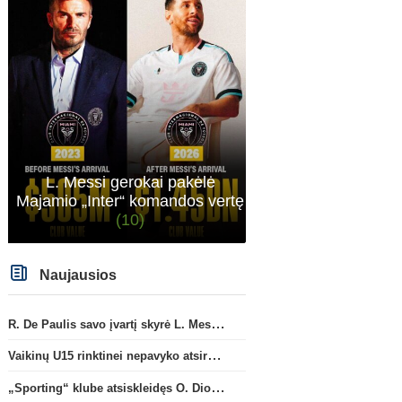
L. Messi gerokai pakėlė
Majamio „Inter“ komandos vertę
(10)
Naujausios
R. De Paulis savo įvartį skyrė L. Messi mirusiam tėčiui Jorge
Vaikinų U15 rinktinei nepavyko atsirevanšuoti estams
„Sporting“ klube atsiskleidęs O. Diomande papildys „Nottingham“ gretas