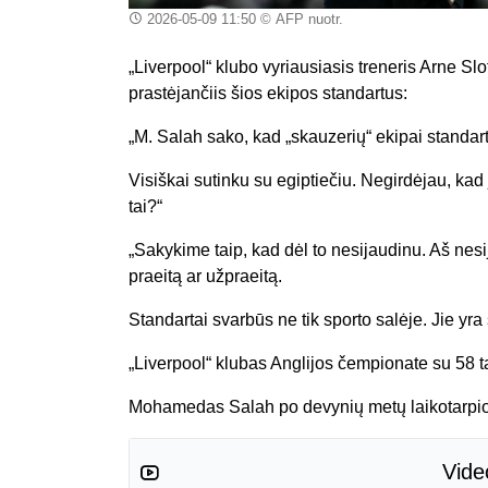
2026-05-09 11:50
© AFP nuotr.
„Liverpool“ klubo vyriausiasis treneris Arne 
prastėjančiis šios ekipos standartus:
„M. Salah sako, kad „skauzerių“ ekipai standart
Visiškai sutinku su egiptiečiu. Negirdėjau, kad j
tai?“
„Sakykime taip, kad dėl to nesijaudinu. Aš nesi
praeitą ar užpraeitą.
Standartai svarbūs ne tik sporto salėje. Jie yr
„Liverpool“ klubas Anglijos čempionate su 58 ta
Mohamedas Salah po devynių metų laikotarpio
Vide