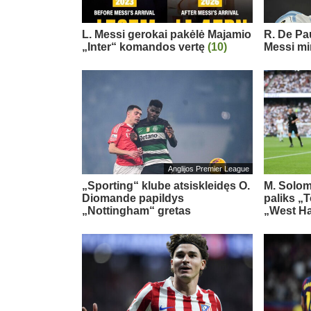
L. Messi gerokai pakėlė Majamio
R. De Pau
„Inter“ komandos vertę
(10)
Messi mi
Anglijos Premier League
„Sporting“ klube atsiskleidęs O.
M. Solom
Diomande papildys
paliks „
„Nottingham“ gretas
„West H