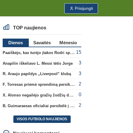
Prisijungti
TOP naujienos
Dienos
Savaitės
Mėnesio
15
Paaiškėjo, kas turėjo įtakos Rodri sprendimui pasirinkti Barselonos pusę
3
Anapilin iškeliavo L. Messi tėtis Jorge
3
R. Araujo papildys „Liverpool“ klubą
2
F. Torresas priėmė sprendimą persikelti į PSG ekipą
0
X. Alonso negailėjo gražių žodžių dabartiniam savo klubui „Chelsea“
2
B. Guimaraesas oficialiai persikėlė į „Arsenal“ klubą
VISOS FUTBOLO NAUJIENOS