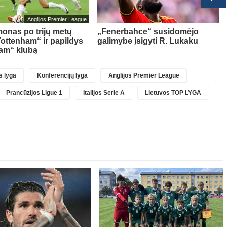
Anglijos Premier League
onas po trijų metų
„Fenerbahce“ susidomėjo
Tottenham“ ir papildys
galimybe įsigyti R. Lukaku
am“ klubą
 lyga
Konferencijų lyga
Anglijos Premier League
Prancūzijos Ligue 1
Italijos Serie A
Lietuvos TOP LYGA