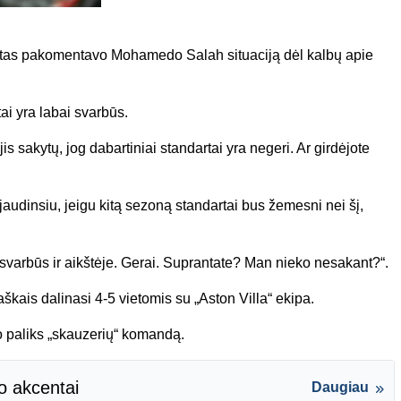
Slotas pakomentavo Mohamedo Salah situaciją dėl kalbų apie
ai yra labai svarbūs.
is sakytų, jog dabartiniai standartai yra negeri. Ar girdėjote
jaudinsiu, jeigu kitą sezoną standartai bus žemesni nei šį,
a svarbūs ir aikštėje. Gerai. Suprantate? Man nieko nesakant?“.
škais dalinasi 4-5 vietomis su „Aston Villa“ ekipa.
 paliks „skauzerių“ komandą.
o akcentai
Daugiau