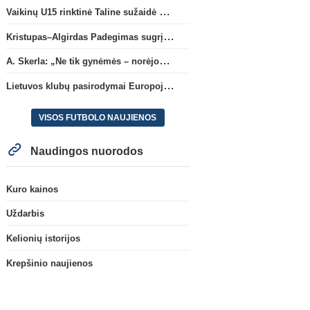
Vaikinų U15 rinktinė Taline sužaidė pirmąsias kontrolines rungtynes
Kristupas–Algirdas Padegimas sugrįžta į FC „Hegelmann” B sudėtį
A. Skerla: „Ne tik gynėmės – norėjome atakuoti“
Lietuvos klubų pasirodymai Europoje: patirti pralaimėjimai Kroatijos atstovams
VISOS FUTBOLO NAUJIENOS
Naudingos nuorodos
Kuro kainos
Uždarbis
Kelionių istorijos
Krepšinio naujienos