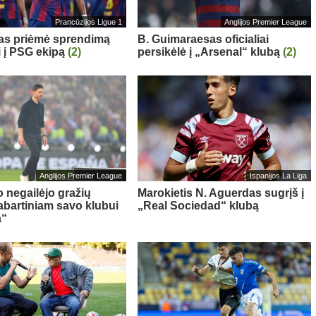
Prancūzijos Ligue 1
Anglijos Premier League
sas priėmė sprendimą
B. Guimaraesas oficialiai
i į PSG ekipą
(2)
persikėlė į „Arsenal“ klubą
(2)
Anglijos Premier League
Ispanijos La Liga
o negailėjo gražių
Marokietis N. Aguerdas sugrįš į
abartiniam savo klubui
„Real Sociedad“ klubą
a“