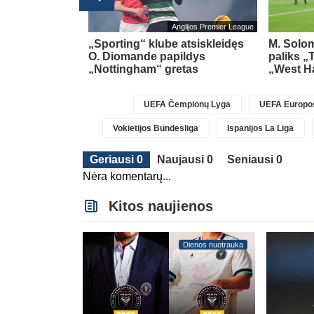
glijos Premier League
Anglijos Premier League
jo gražių
„Sporting“ klube atsiskleidęs
M. Solom
am savo klubui
O. Diomande papildys
paliks „
„Nottingham“ gretas
„West H
UEFA Čempionų Lyga
UEFA Europos
Vokietijos Bundesliga
Ispanijos La Liga
Geriausi 0
Naujausi 0
Seniausi 0
Nėra komentarų...
Kitos naujienos
Dienos nuotrauka