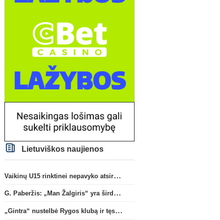
Lietuviškos naujienos
Vaikinų U15 rinktinei nepavyko atsirevanšuoti estams
G. Paberžis: „Man Žalgiris“ yra širdyje“
„Gintra“ nustelbė Rygos klubą ir tęs kovas UEFA Europos taurės atrankoje