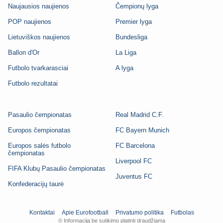
Naujausios naujienos
Čempionų lyga
POP naujienos
Premier lyga
Lietuviškos naujienos
Bundesliga
Ballon d'Or
La Liga
Futbolo tvarkarasciai
A lyga
Futbolo rezultatai
Pasaulio čempionatas
Real Madrid C.F.
Europos čempionatas
FC Bayern Munich
Europos salės futbolo
FC Barcelona
čempionatas
Liverpool FC
FIFA Klubų Pasaulio čempionatas
Juventus FC
Konfederacijų taurė
Kontaktai
Apie Eurofootball
Privatumo politika
Futbolas
© Informaciją be sutikimo platinti draudžiama