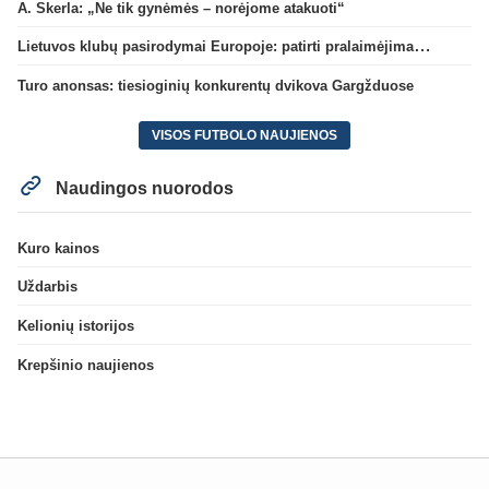
A. Skerla: „Ne tik gynėmės – norėjome atakuoti“
Lietuvos klubų pasirodymai Europoje: patirti pralaimėjimai Kroatijos atstovams
Turo anonsas: tiesioginių konkurentų dvikova Gargžduose
VISOS FUTBOLO NAUJIENOS
Naudingos nuorodos
Kuro kainos
Uždarbis
Kelionių istorijos
Krepšinio naujienos