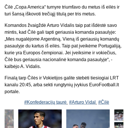
Čilė „Copa America“ turnyre triumfavo du metus iš eilės ir
turi šansą iškovoti trečiąjį titulą per tris metus.
Komandos žvaigždė Arturo Vidalis taip pat išdėstė savo
mintis, kad Čilė gali tapti geriausia komanda pasaulyje:
„Mes nugalėjome Argentiną. Vieną iš geriausių komandų
pasaulyje du kartus iš eilės. Taip pat įveikėme Portugaliją,
kurie yra Europos čempionai. Jei įveiksime ir vokiečius,
Čilė bus geriausia nacionalinė komanda pasaulyje“, -
kalbėjo A. Vidalis.
Finalą tarp Čilės ir Vokietijos galite stebėti tiesiogiai LRT
kanalu 20:45, arba sekti rungtynių įvykius EuroFootball.lt
portale.
#Konfederacijų taurė
#Arturo Vidal
#Čilė