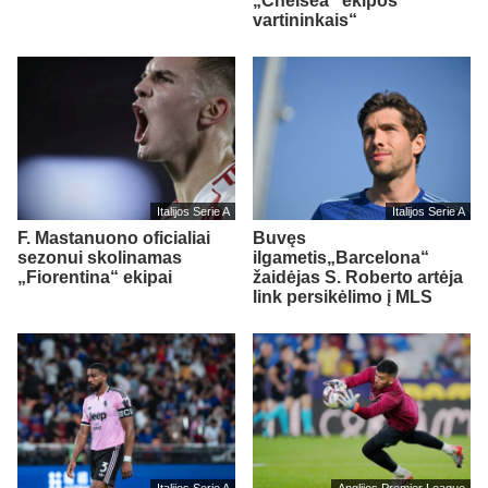
„Chelsea“ ekipos
vartininkais“
Italijos Serie A
Italijos Serie A
F. Mastanuono oficialiai
Buvęs
sezonui skolinamas
ilgametis„Barcelona“
„Fiorentina“ ekipai
žaidėjas S. Roberto artėja
link persikėlimo į MLS
Italijos Serie A
Anglijos Premier League