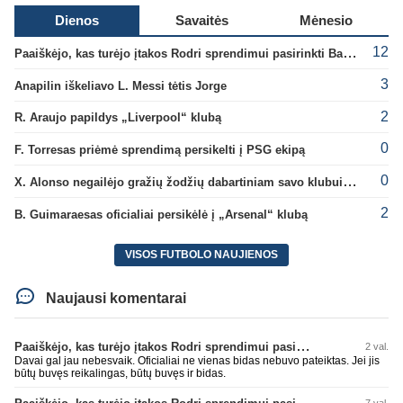
Dienos
Savaitės
Mėnesio
12
Paaiškėjo, kas turėjo įtakos Rodri sprendimui pasirinkti Barselonos pusę
3
Anapilin iškeliavo L. Messi tėtis Jorge
2
R. Araujo papildys „Liverpool“ klubą
0
F. Torresas priėmė sprendimą persikelti į PSG ekipą
0
X. Alonso negailėjo gražių žodžių dabartiniam savo klubui „Chelsea“
2
B. Guimaraesas oficialiai persikėlė į „Arsenal“ klubą
VISOS FUTBOLO NAUJIENOS
Naujausi komentarai
Paaiškėjo, kas turėjo įtakos Rodri sprendimui pasirinkti Barselonos pusę
2 val.
Davai gal jau nebesvaik. Oficialiai ne vienas bidas nebuvo pateiktas. Jei jis
būtų buvęs reikalingas, būtų buvęs ir bidas.
Paaiškėjo, kas turėjo įtakos Rodri sprendimui pasirinkti Barselonos pusę