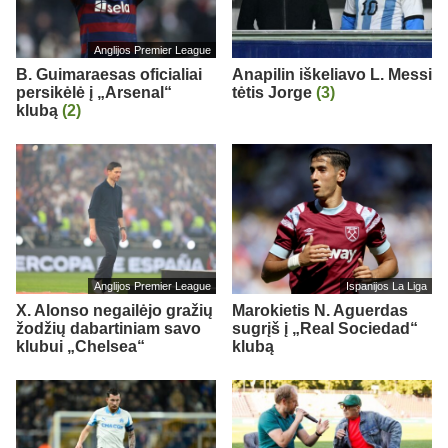
Anglijos Premier League
B. Guimaraesas oficialiai
Anapilin iškeliavo L. Messi
persikėlė į „Arsenal“
tėtis Jorge
(3)
klubą
(2)
Anglijos Premier League
Ispanijos La Liga
X. Alonso negailėjo gražių
Marokietis N. Aguerdas
žodžių dabartiniam savo
sugrįš į „Real Sociedad“
klubui „Chelsea“
klubą