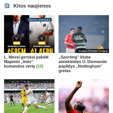
Kitos naujienos
Dienos nuotrauka
Anglijos Premier League
L. Messi gerokai pakėlė
„Sporting“ klube
Majamio „Inter“
atsiskleidęs O. Diomande
komandos vertę
(10)
papildys „Nottingham“
gretas