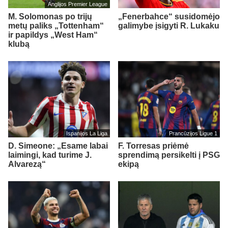
Anglijos Premier League
M. Solomonas po trijų
„Fenerbahce“ susidomėjo
metų paliks „Tottenham“
galimybe įsigyti R. Lukaku
ir papildys „West Ham“
klubą
Ispanijos La Liga
Prancūzijos Ligue 1
D. Simeone: „Esame labai
F. Torresas priėmė
laimingi, kad turime J.
sprendimą persikelti į PSG
Alvarezą“
ekipą