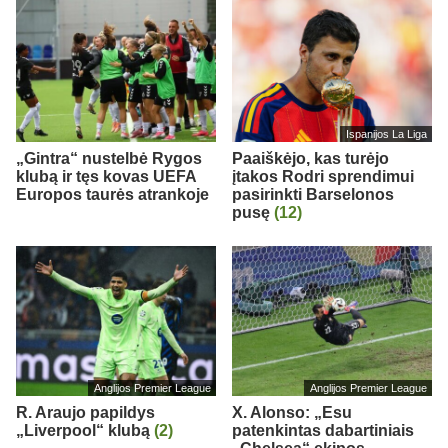
Ispanijos La Liga
„Gintra“ nustelbė Rygos
Paaiškėjo, kas turėjo
klubą ir tęs kovas UEFA
įtakos Rodri sprendimui
Europos taurės atrankoje
pasirinkti Barselonos
pusę
(12)
Anglijos Premier League
Anglijos Premier League
R. Araujo papildys
X. Alonso: „Esu
„Liverpool“ klubą
(2)
patenkintas dabartiniais