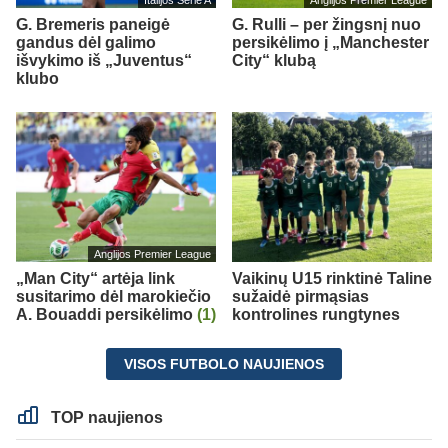
G. Bremeris paneigė
G. Rulli – per žingsnį nuo
gandus dėl galimo
persikėlimo į „Manchester
išvykimo iš „Juventus“
City“ klubą
klubo
Anglijos Premier League
„Man City“ artėja link
Vaikinų U15 rinktinė Taline
susitarimo dėl marokiečio
sužaidė pirmąsias
A. Bouaddi persikėlimo
(1)
kontrolines rungtynes
VISOS FUTBOLO NAUJIENOS
TOP naujienos