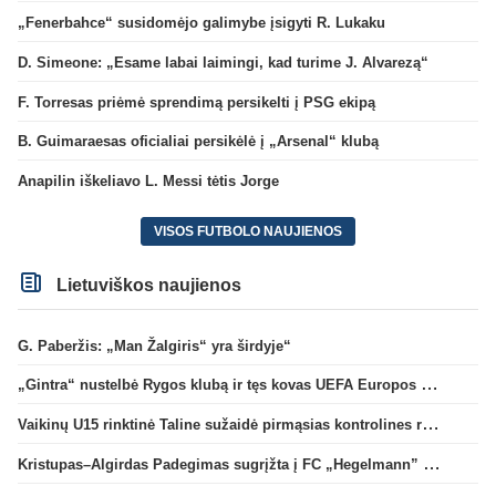
„Fenerbahce“ susidomėjo galimybe įsigyti R. Lukaku
D. Simeone: „Esame labai laimingi, kad turime J. Alvarezą“
F. Torresas priėmė sprendimą persikelti į PSG ekipą
B. Guimaraesas oficialiai persikėlė į „Arsenal“ klubą
Anapilin iškeliavo L. Messi tėtis Jorge
VISOS FUTBOLO NAUJIENOS
Lietuviškos naujienos
G. Paberžis: „Man Žalgiris“ yra širdyje“
„Gintra“ nustelbė Rygos klubą ir tęs kovas UEFA Europos taurės atrankoje
Vaikinų U15 rinktinė Taline sužaidė pirmąsias kontrolines rungtynes
Kristupas–Algirdas Padegimas sugrįžta į FC „Hegelmann” B sudėtį