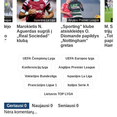
er League
Ispanijos La Liga
Anglijos Premier League
Ang
ailėjo
Marokietis N.
„Sporting“ klube
M. So
Aguerdas sugrįš į
atsiskleidęs O.
trijų 
savo
„Real Sociedad“
Diomande papildys
„Totte
sea“
klubą
„Nottingham“
papil
gretas
Ham“ 
UEFA Čempionų Lyga
UEFA Europos lyga
Konferencijų lyga
Anglijos Premier League
Vokietijos Bundesliga
Ispanijos La Liga
Prancūzijos Ligue 1
Italijos Serie A
Lietuvos TOP LYGA
Geriausi 0
Naujausi 0
Seniausi 0
Nėra komentarų...