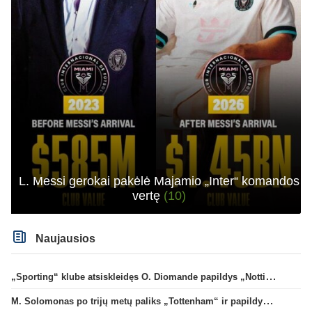
L. Messi gerokai pakėlė Majamio „Inter“ komandos
vertę
(10)
Naujausios
„Sporting“ klube atsiskleidęs O. Diomande papildys „Nottingham“ gretas
M. Solomonas po trijų metų paliks „Tottenham“ ir papildys „West Ham“ klubą