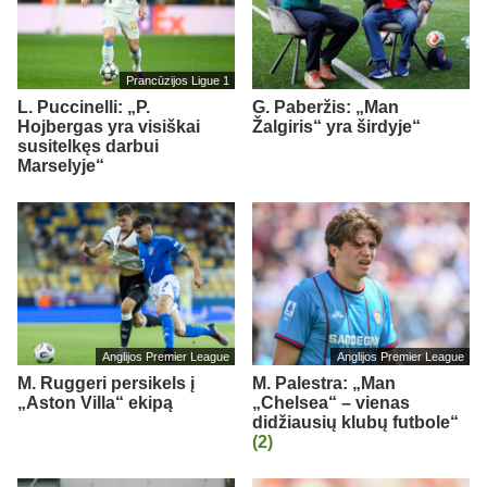
Prancūzijos Ligue 1
L. Puccinelli: „P.
G. Paberžis: „Man
Hojbergas yra visiškai
Žalgiris“ yra širdyje“
susitelkęs darbui
Marselyje“
Anglijos Premier League
Anglijos Premier League
M. Ruggeri persikels į
M. Palestra: „Man
„Aston Villa“ ekipą
„Chelsea“ – vienas
didžiausių klubų futbole“
(2)