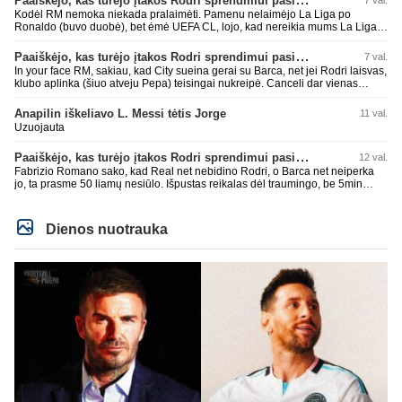
7 val.
Kodėl RM nemoka niekada pralaimėti. Pamenu nelaimėjo La Liga po
Ronaldo (buvo duobė), bet ėmė UEFA CL, lojo, kad nereikia mums La Liga,
kaip n metų nepasisekė laimėti dar tada Benzema lyg užmetė, kad nori
laimėti La Liga. Dabar vėl gavo nuo Barcos ir Rodri ateina ne pas juos, vėl
Paaiškėjo, kas turėjo įtakos Rodri sprendimui pasirinkti Barselonos pusę
7 val.
nereikia mums jo, senas ir t.t. Gal davai vyriškai priimkit tuos pralaimėjimus
In your face RM, sakiau, kad City sueina gerai su Barca, net jei Rodri laisvas,
be kvailų nereikia, nenorim ir t.t.
klubo aplinka (šiuo atveju Pepa) teisingai nukreipė. Canceli dar vienas
buves Rodri bendraklubis, bus įdomus sezonas. Abu apsipirko neblogai.
Super
Anapilin iškeliavo L. Messi tėtis Jorge
11 val.
Uzuojauta
Paaiškėjo, kas turėjo įtakos Rodri sprendimui pasirinkti Barselonos pusę
12 val.
Fabrizio Romano sako, kad Real net nebidino Rodri, o Barca net neiperka
jo, ta prasme 50 liamų nesiūlo. Išpustas reikalas dėl traumingo, be 5min
dieduko.
Dienos nuotrauka