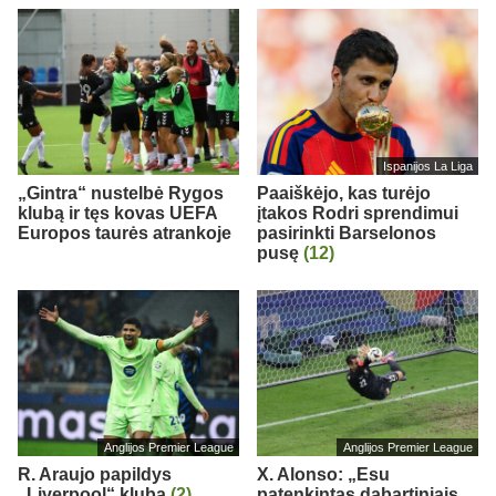
Ispanijos La Liga
„Gintra“ nustelbė Rygos
Paaiškėjo, kas turėjo
klubą ir tęs kovas UEFA
įtakos Rodri sprendimui
Europos taurės atrankoje
pasirinkti Barselonos
pusę
(12)
Anglijos Premier League
Anglijos Premier League
R. Araujo papildys
X. Alonso: „Esu
„Liverpool“ klubą
(2)
patenkintas dabartiniais