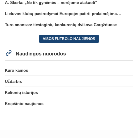
A. Skerla: „Ne tik gynėmės – norėjome atakuoti“
Lietuvos klubų pasirodymai Europoje: patirti pralaimėjimai Kroatijos atstovams
Turo anonsas: tiesioginių konkurentų dvikova Gargžduose
VISOS FUTBOLO NAUJIENOS
Naudingos nuorodos
Kuro kainos
Uždarbis
Kelionių istorijos
Krepšinio naujienos