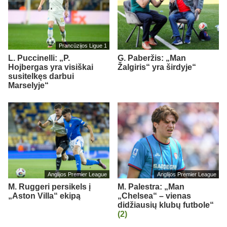
Prancūzijos Ligue 1
L. Puccinelli: „P.
G. Paberžis: „Man
Hojbergas yra visiškai
Žalgiris“ yra širdyje“
susitelkęs darbui
Marselyje“
Anglijos Premier League
Anglijos Premier League
M. Ruggeri persikels į
M. Palestra: „Man
„Aston Villa“ ekipą
„Chelsea“ – vienas
didžiausių klubų futbole“
(2)