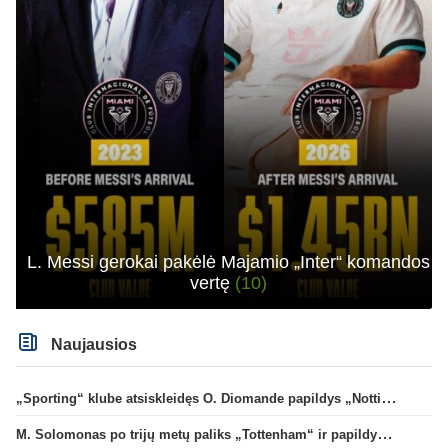
L. Messi gerokai pakėlė Majamio „Inter“ komandos
vertę
(10)
Naujausios
„Sporting“ klube atsiskleidęs O. Diomande papildys „Nottingham“ gretas
M. Solomonas po trijų metų paliks „Tottenham“ ir papildys „West Ham“ klubą