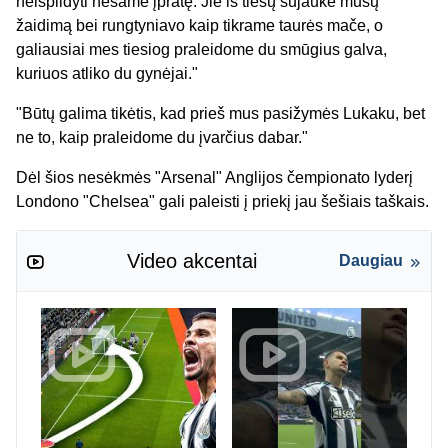
neišpildyti nesame įpratę. Jie iš tiesų sujaukė mūsų
žaidimą bei rungtyniavo kaip tikrame taurės mače, o
galiausiai mes tiesiog praleidome du smūgius galva,
kuriuos atliko du gynėjai."
"Būtų galima tikėtis, kad prieš mus pasižymės Lukaku, bet
ne to, kaip praleidome du įvarčius dabar."
Dėl šios nesėkmės "Arsenal" Anglijos čempionato lyderį
Londono "Chelsea" gali paleisti į priekį jau šešiais taškais.
Video akcentai
Daugiau