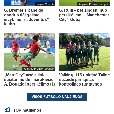
Italijos Serie A
Anglijos Premier League
G. Bremeris paneigė
G. Rulli – per žingsnį nuo
gandus dėl galimo
persikėlimo į „Manchester
išvykimo iš „Juventus“
City“ klubą
klubo
Anglijos Premier League
„Man City“ artėja link
Vaikinų U15 rinktinė Taline
susitarimo dėl marokiečio
sužaidė pirmąsias
A. Bouaddi persikėlimo
(1)
kontrolines rungtynes
VISOS FUTBOLO NAUJIENOS
TOP naujienos