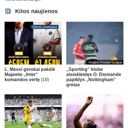
Kitos naujienos
Dienos nuotrauka
Anglijos Premier League
L. Messi gerokai pakėlė
„Sporting“ klube
Majamio „Inter“
atsiskleidęs O. Diomande
komandos vertę
(10)
papildys „Nottingham“
gretas