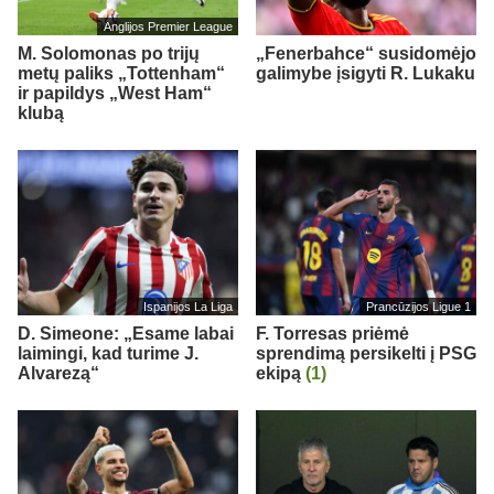
Anglijos Premier League
M. Solomonas po trijų
„Fenerbahce“ susidomėjo
metų paliks „Tottenham“
galimybe įsigyti R. Lukaku
ir papildys „West Ham“
klubą
Ispanijos La Liga
Prancūzijos Ligue 1
D. Simeone: „Esame labai
F. Torresas priėmė
laimingi, kad turime J.
sprendimą persikelti į PSG
Alvarezą“
ekipą
(1)