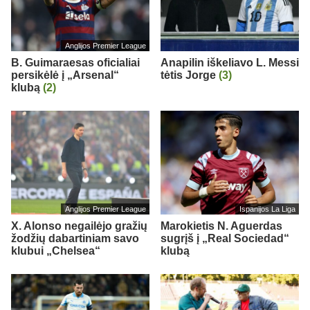
Anglijos Premier League
B. Guimaraesas oficialiai
Anapilin iškeliavo L. Messi
persikėlė į „Arsenal“
tėtis Jorge
(3)
klubą
(2)
Anglijos Premier League
Ispanijos La Liga
X. Alonso negailėjo gražių
Marokietis N. Aguerdas
žodžių dabartiniam savo
sugrįš į „Real Sociedad“
klubui „Chelsea“
klubą