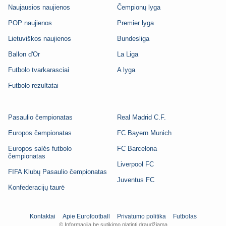
Naujausios naujienos
Čempionų lyga
POP naujienos
Premier lyga
Lietuviškos naujienos
Bundesliga
Ballon d'Or
La Liga
Futbolo tvarkarasciai
A lyga
Futbolo rezultatai
Pasaulio čempionatas
Real Madrid C.F.
Europos čempionatas
FC Bayern Munich
Europos salės futbolo
FC Barcelona
čempionatas
Liverpool FC
FIFA Klubų Pasaulio čempionatas
Juventus FC
Konfederacijų taurė
Kontaktai
Apie Eurofootball
Privatumo politika
Futbolas
© Informaciją be sutikimo platinti draudžiama