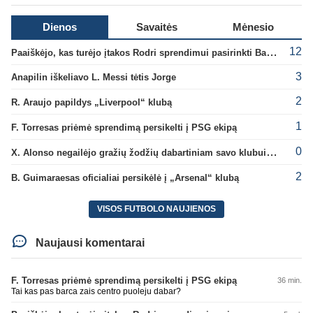
Dienos
Savaitės
Mėnesio
12
Paaiškėjo, kas turėjo įtakos Rodri sprendimui pasirinkti Barselonos pusę
3
Anapilin iškeliavo L. Messi tėtis Jorge
2
R. Araujo papildys „Liverpool“ klubą
1
F. Torresas priėmė sprendimą persikelti į PSG ekipą
0
X. Alonso negailėjo gražių žodžių dabartiniam savo klubui „Chelsea“
2
B. Guimaraesas oficialiai persikėlė į „Arsenal“ klubą
VISOS FUTBOLO NAUJIENOS
Naujausi komentarai
F. Torresas priėmė sprendimą persikelti į PSG ekipą
36 min.
Tai kas pas barca zais centro puoleju dabar?