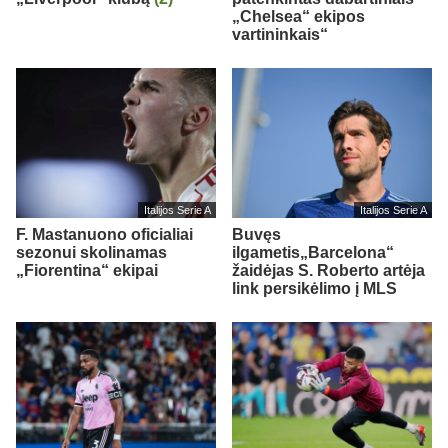
„Chelsea“ ekipos
vartininkais“
Italijos Serie A
Italijos Serie A
F. Mastanuono oficialiai
Buvęs
sezonui skolinamas
ilgametis„Barcelona“
„Fiorentina“ ekipai
žaidėjas S. Roberto artėja
link persikėlimo į MLS