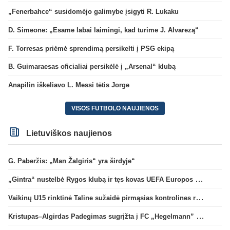
„Fenerbahce“ susidomėjo galimybe įsigyti R. Lukaku
D. Simeone: „Esame labai laimingi, kad turime J. Alvarezą“
F. Torresas priėmė sprendimą persikelti į PSG ekipą
B. Guimaraesas oficialiai persikėlė į „Arsenal“ klubą
Anapilin iškeliavo L. Messi tėtis Jorge
VISOS FUTBOLO NAUJIENOS
Lietuviškos naujienos
G. Paberžis: „Man Žalgiris“ yra širdyje“
„Gintra“ nustelbė Rygos klubą ir tęs kovas UEFA Europos taurės atrankoje
Vaikinų U15 rinktinė Taline sužaidė pirmąsias kontrolines rungtynes
Kristupas–Algirdas Padegimas sugrįžta į FC „Hegelmann” B sudėtį