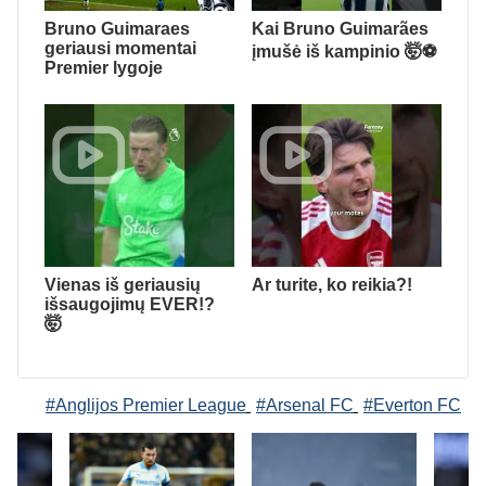
Bruno Guimaraes
Kai Bruno Guimarães
geriausi momentai
įmušė iš kampinio 🤯⚽️
Premier lygoje
Vienas iš geriausių
Ar turite, ko reikia?!
išsaugojimų EVER!?
🤯
#Anglijos Premier League
#Arsenal FC
#Everton FC