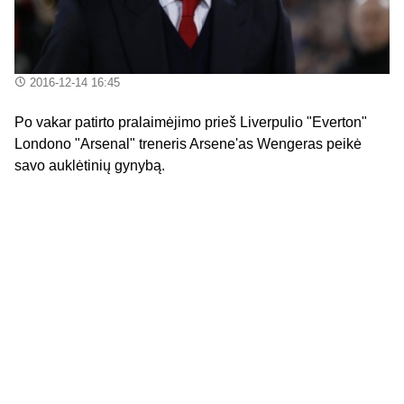
2016-12-14 16:45
Po vakar patirto pralaimėjimo prieš Liverpulio "Everton"
Londono "Arsenal" treneris Arsene'as Wengeras peikė
savo auklėtinių gynybą.