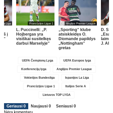
s La Liga
Prancūzijos Ligue 1
Anglijos Premier League
L. Puccinelli: „P.
„Sporting“ klube
D. Si
įš į
Hojbergas yra
atsiskleidęs O.
„Esam
ad“
visiškai susitelkęs
Diomande papildys
laimin
darbui Marselyje“
„Nottingham“
J. Alv
gretas
UEFA Čempionų Lyga
UEFA Europos lyga
Konferencijų lyga
Anglijos Premier League
Vokietijos Bundesliga
Ispanijos La Liga
Prancūzijos Ligue 1
Italijos Serie A
Lietuvos TOP LYGA
Geriausi 0
Naujausi 0
Seniausi 0
Nėra komentarų...