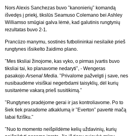
Nors Alexis Sanchezas buvo "kanonierių" komandą
išvedęs į priekį, tikslūs Seamuso Colemano bei Ashley
Williamso smūgiai galva lėmė, kad galutinis rungtynių
rezultatas buvo 2-1.
Prancūzo manymu, sostinės futbolininkai nesilaikė prieš
rungtynes išsikelto žaidimo plano.
"Mes tiksliai žinojome, kas vyko, o pirmas įvartis buvo
tiksliai tai, ko planavome nedaryti", - Wengeras
pasakojo
Arsenal Media
. "Privalome pažvelgti į save, nes
nusibaudėme visiškai negerbdami taisyklių, dėl kurių
susitarėme vakarą prieš susitikimą."
"Rungtynes pradėjome gerai ir jas kontroliavome. Po to
šiek tiek praradome atkaklumą ir "Everton" pavertė mačą
labai fizišku."
"Nuo to momento neišpildėme kelių uždavinių, kurių