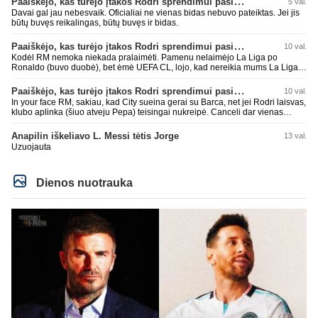
Paaiškėjo, kas turėjo įtakos Rodri sprendimui pasirinkti Barselonos pusę
5 val.
Davai gal jau nebesvaik. Oficialiai ne vienas bidas nebuvo pateiktas. Jei jis
būtų buvęs reikalingas, būtų buvęs ir bidas.
Paaiškėjo, kas turėjo įtakos Rodri sprendimui pasirinkti Barselonos pusę
10 val.
Kodėl RM nemoka niekada pralaimėti. Pamenu nelaimėjo La Liga po
Ronaldo (buvo duobė), bet ėmė UEFA CL, lojo, kad nereikia mums La Liga,
kaip n metų nepasisekė laimėti dar tada Benzema lyg užmetė, kad nori
laimėti La Liga. Dabar vėl gavo nuo Barcos ir Rodri ateina ne pas juos, vėl
Paaiškėjo, kas turėjo įtakos Rodri sprendimui pasirinkti Barselonos pusę
10 val.
nereikia mums jo, senas ir t.t. Gal davai vyriškai priimkit tuos pralaimėjimus
In your face RM, sakiau, kad City sueina gerai su Barca, net jei Rodri laisvas,
be kvailų nereikia, nenorim ir t.t.
klubo aplinka (šiuo atveju Pepa) teisingai nukreipė. Canceli dar vienas
buves Rodri bendraklubis, bus įdomus sezonas. Abu apsipirko neblogai.
Super
Anapilin iškeliavo L. Messi tėtis Jorge
13 val.
Uzuojauta
Dienos nuotrauka