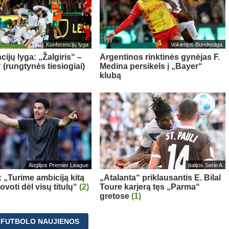
Konferencijų lyga
Vokietijos Bundesliga
ijų lyga: „Žalgiris“ –
Argentinos rinktinės gynėjas F.
 (rungtynės tiesiogiai)
Medina persikels į „Bayer“
klubą
Anglijos Premier League
Italijos Serie A
: „Turime ambiciją kitą
„Atalanta“ priklausantis E. Bilal
voti dėl visų titulų“
(2)
Toure karjerą tęs „Parma“
gretose
(1)
 FUTBOLO NAUJIENOS