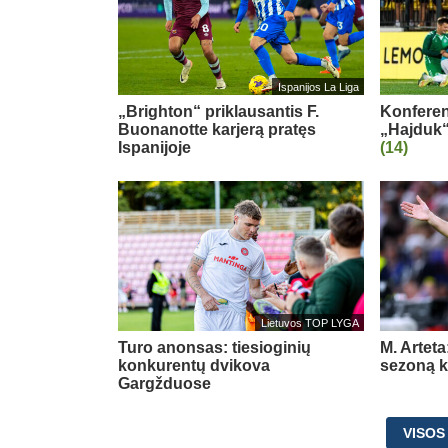
Ispanijos La Liga
„Brighton“ priklausantis F.
Konferenc
Buonanotte karjerą pratęs
„Hajduk“
Ispanijoje
(14)
Lietuvos TOP LYGA
Turo anonsas: tiesioginių
M. Arteta
konkurentų dvikova
sezoną ko
Gargžduose
VISOS