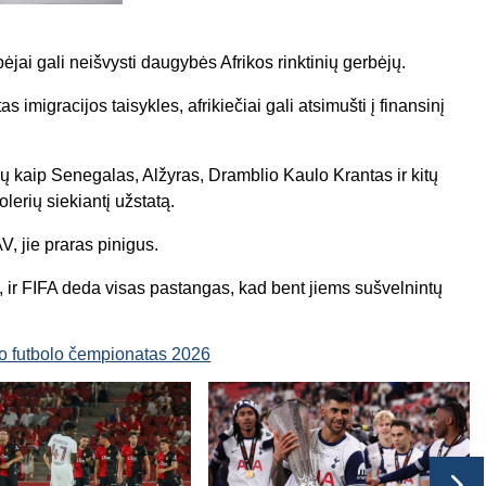
jai gali neišvysti daugybės Afrikos rinktinių gerbėjų.
 imigracijos taisykles, afrikiečiai gali atsimušti į finansinį
ų kaip Senegalas, Alžyras, Dramblio Kaulo Krantas ir kitų
lerių siekiantį užstatą.
AV, jie praras pinigus.
, ir FIFA deda visas pastangas, kad bent jiems sušvelnintų
o futbolo čempionatas 2026