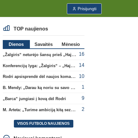
Prisijungti
TOP naujienos
Dienos
Savaitės
Mėnesio
16
„Žalgiris“ neturėjo šansų prieš „Hajduk“
14
Konferencijų lyga: „Žalgiris“ – „Hajduk“ (rungtynės tiesiogiai)
10
Rodri apsisprendė dėl naujos komandos
1
B. Mendy: „Darau ką noriu su savo pasaulio čempionato titulu“
9
„Barca“ jungiasi į kovą dėl Rodri
2
M. Arteta: „Turime ambiciją kitą sezoną kovoti dėl visų titulų“
VISOS FUTBOLO NAUJIENOS