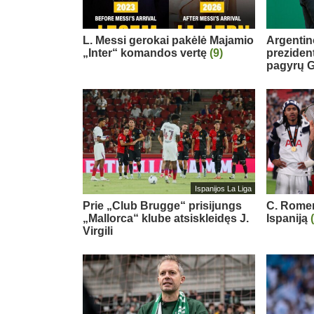
L. Messi gerokai pakėlė Majamio
Argentin
„Inter“ komandos vertę
(9)
preziden
pagyrų G
Ispanijos La Liga
Prie „Club Brugge“ prisijungs
C. Romero
„Mallorca“ klube atsiskleidęs J.
Ispaniją
Virgili