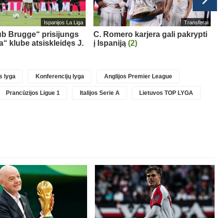
Ispanijos La Liga
Transferai
ub Brugge“ prisijungs
C. Romero karjera gali pakrypti
a“ klube atsiskleidęs J.
į Ispaniją
(2)
 lyga
Konferencijų lyga
Anglijos Premier League
Prancūzijos Ligue 1
Italijos Serie A
Lietuvos TOP LYGA