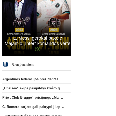
Anglijos Premier League
„Tottenham“ išsaugos svarbų
Rodri apsisprendė dėl n
gynėją
komandos
(10)
L. Messi gerokai pakėlė
Majamio „Inter“ komandos vertę
(9)
Naujausios
Argentinos federacijos prezidentas C. Tapia negailėjo pagyrų G. Infantino
„Chelsea“ ekipa pasipildys krašto gynėju P. Chavarria
Prie „Club Brugge“ prisijungs „Mallorca“ klube atsiskleidęs J. Virgili
C. Romero karjera gali pakrypti į Ispaniją