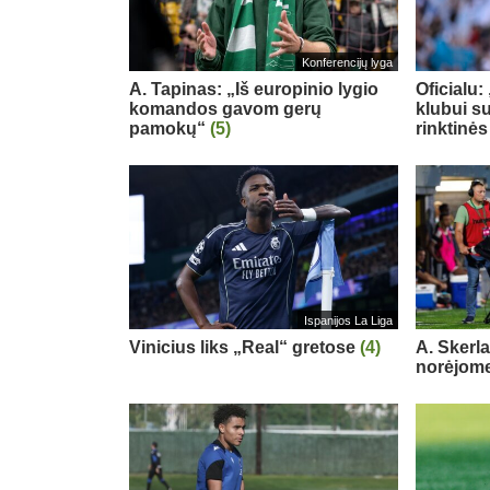
Konferencijų lyga
A. Tapinas: „Iš europinio lygio
Oficialu
komandos gavom gerų
klubui su
pamokų“
(5)
rinktinės
Ispanijos La Liga
Vinicius liks „Real“ gretose
(4)
A. Skerl
norėjome