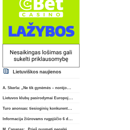
Lietuviškos naujienos
A. Skerla: „Ne tik gynėmės – norėjome atakuoti“
Lietuvos klubų pasirodymai Europoje: patirti pralaimėjimai Kroatijos atstovams
Turo anonsas: tiesioginių konkurentų dvikova Gargžduose
Informacija žiūrovams rugpjūčio 6 d. UEFA rungtynėms
M. Capanas: „Prieš pusmetį negalėjau net įsivaizduoti, kad žaisime prieš „Hajduk“