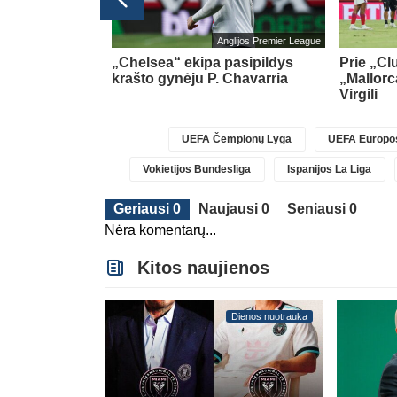
Anglijos Premier League
k gynėmės –
„Chelsea“ ekipa pasipildys
Prie „Cl
ti“
(1)
krašto gynėju P. Chavarria
„Mallorc
Virgili
UEFA Čempionų Lyga
UEFA Europos
Vokietijos Bundesliga
Ispanijos La Liga
Geriausi 0
Naujausi 0
Seniausi 0
Nėra komentarų...
Kitos naujienos
Dienos nuotrauka