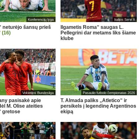
Konferencijų lyga
Italijos Serie A
“ neturėjo šansų prieš
Ilgametis Roma“ saugas L.
“
(16)
Pellegrini dar metams liks šiame
klube
Vokietijos Bundesliga
Pasaulio futbolo čempionatas 2026
ny pasisakė apie
T. Almada paliks „Atletico“ ir
l M. Olise ateities
persikels į legendinę Argentinos
 gretose
ekipą