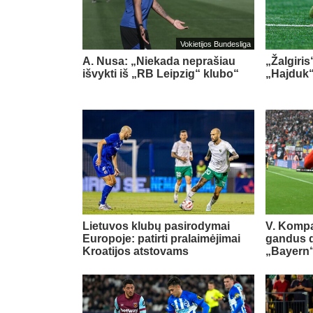
Vokietijos Bundesliga
A. Nusa: „Niekada neprašiau
„Žalgiris
išvykti iš „RB Leipzig“ klubo“
„Hajduk
Lietuvos klubų pasirodymai
V. Kompa
Europoje: patirti pralaimėjimai
gandus dė
Kroatijos atstovams
„Bayern“