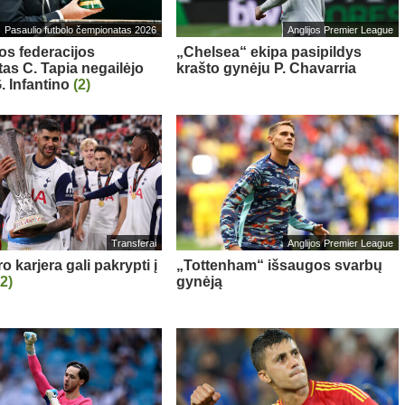
Pasaulio futbolo čempionatas 2026
Anglijos Premier League
os federacijos
„Chelsea“ ekipa pasipildys
tas C. Tapia negailėjo
krašto gynėju P. Chavarria
. Infantino
(2)
Transferai
Anglijos Premier League
 karjera gali pakrypti į
„Tottenham“ išsaugos svarbų
(2)
gynėją