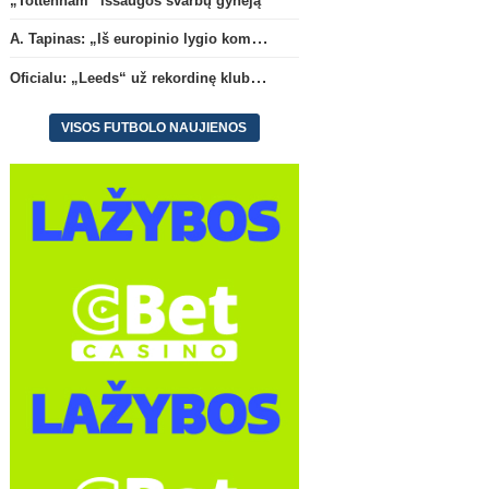
„Tottenham“ išsaugos svarbų gynėją
A. Tapinas: „Iš europinio lygio komandos gavom gerų pamokų“
Oficialu: „Leeds“ už rekordinę klubui sumą įsigijo Anglijos rinktinės vartininką
VISOS FUTBOLO NAUJIENOS