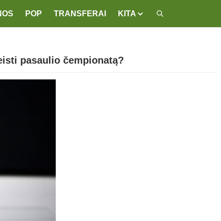
NOS
POP
TRANSFERAI
KITA
leisti pasaulio čempionatą?