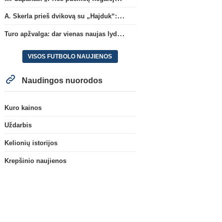
A. Skerla prieš dvikovą su „Hajduk“: „Tai kito kalibro komanda“
Turo apžvalga: dar vienas naujas lyderis
VISOS FUTBOLO NAUJIENOS
Naudingos nuorodos
Kuro kainos
Uždarbis
Kelionių istorijos
Krepšinio naujienos