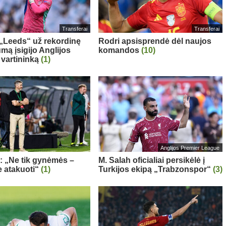
Transferai
Transferai
: „Leeds“ už rekordinę
Rodri apsisprendė dėl naujos
mą įsigijo Anglijos
komandos
(10)
 vartininką
(1)
Anglijos Premier League
a: „Ne tik gynėmės –
M. Salah oficialiai persikėlė į
 atakuoti“
(1)
Turkijos ekipą „Trabzonspor“
(3)