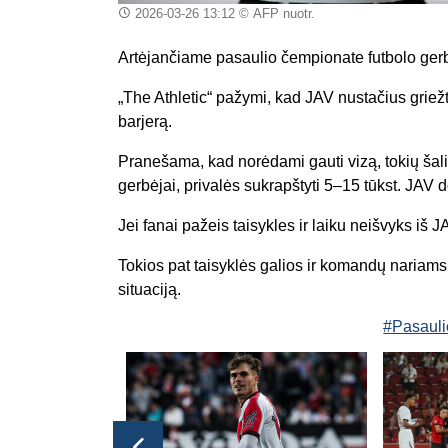
2026-03-26 13:12
© AFP nuotr.
Artėjančiame pasaulio čempionate futbolo gerbė
„The Athletic“ pažymi, kad JAV nustačius griežtas
barjerą.
Pranešama, kad norėdami gauti vizą, tokių šali
gerbėjai, privalės sukrapštyti 5–15 tūkst. JAV do
Jei fanai pažeis taisykles ir laiku neišvyks iš J
Tokios pat taisyklės galios ir komandų nariams
situaciją.
#Pasauli