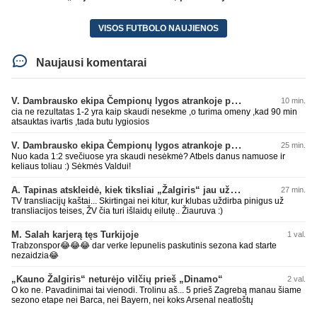
VISOS FUTBOLO NAUJIENOS
Naujausi komentarai
V. Dambrausko ekipa Čempionų lygos atrankoje patyrė skaudžią nesėkmę
10 min.
cia ne rezultatas 1-2 yra kaip skaudi nesekme ,o turima omeny ,kad 90 min
atsauktas ivartis ,tada butu lygiosios
V. Dambrausko ekipa Čempionų lygos atrankoje patyrė skaudžią nesėkmę
25 min.
Nuo kada 1:2 svečiuose yra skaudi nesėkmė? Atbels danus namuose ir
keliaus toliau :) Sėkmės Valdui!
A. Tapinas atskleidė, kiek tiksliai „Žalgiris“ jau uždirbo iš UEFA premijų
27 min.
TV transliacijų kaštai... Skirtingai nei kitur, kur klubas uždirba pinigus už
transliacijos teises, ŽV čia turi išlaidų eilutę.. Žiauruva :)
M. Salah karjerą tęs Turkijoje
1 val.
Trabzonspor😂😂😂 dar verke lepunelis paskutinis sezona kad starte
nezaidzia😂
„Kauno Žalgiris“ neturėjo vilčių prieš „Dinamo“
2 val.
O ko ne. Pavadinimai tai vienodi. Trolinu aš... 5 prieš Zagrebą manau šiame
sezono etape nei Barca, nei Bayern, nei koks Arsenal neatloštų