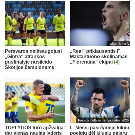
Italijos Serie A
Persvaros neišsaugojusi
„Real“ priklausantis F.
„Gintra“ atrankos
Mastantuono skolinamas
pusfinalyje nusileido
„Fiorentina“ ekipai
(4)
Škotijos čempionėms
Pasaulio futbolo čempionatas 2026
TOPLYGOS turo apžvalga:
L. Messi pasižymėjo kilniu
dar vienas naujas lyderis
poelgiu dėl kilusių gaisrų