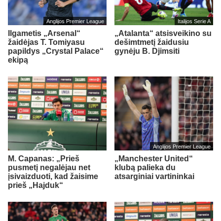
Anglijos Premier League
Italijos Serie A
Ilgametis „Arsenal“
„Atalanta“ atsisveikino su
žaidėjas T. Tomiyasu
dešimtmetį žaidusiu
papildys „Crystal Palace“
gynėju B. Djimsiti
ekipą
Anglijos Premier League
M. Capanas: „Prieš
„Manchester United“
pusmetį negalėjau net
klubą palieka du
įsivaizduoti, kad žaisime
atsarginiai vartininkai
prieš „Hajduk“