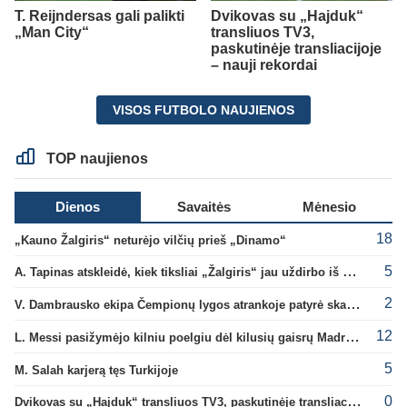
T. Reijndersas gali palikti
Dvikovas su „Hajduk“
„Man City“
transliuos TV3,
paskutinėje transliacijoje
– nauji rekordai
VISOS FUTBOLO NAUJIENOS
TOP naujienos
Dienos
Savaitės
Mėnesio
18
„Kauno Žalgiris“ neturėjo vilčių prieš „Dinamo“
5
A. Tapinas atskleidė, kiek tiksliai „Žalgiris“ jau uždirbo iš UEFA premijų
2
V. Dambrausko ekipa Čempionų lygos atrankoje patyrė skaudžią nesėkmę
12
L. Messi pasižymėjo kilniu poelgiu dėl kilusių gaisrų Madride
5
M. Salah karjerą tęs Turkijoje
0
Dvikovas su „Hajduk“ transliuos TV3, paskutinėje transliacijoje – nauji rekordai