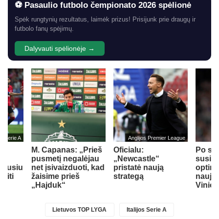
⚽ Pasaulio futbolo čempionato 2026 spėlionė
Spėk rungtynių rezultatus, laimėk prizus! Prisijunk prie draugų ir
futbolo fanų spėjimų.
Dalyvauti spėlionėje →
jos Serie A
Anglijos Premier League
M. Capanas: „Prieš
Oficialu:
Po sv
su
pusmetį negalėjau
„Newcastle“
susiti
idusiu
net įsivaizduoti, kad
pristatė naują
optim
siti
žaisime prieš
strategą
naujos
„Hajduk“
Vinici
Lietuvos TOP LYGA
Italijos Serie A