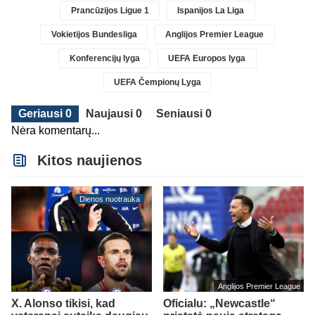
Prancūzijos Ligue 1
Ispanijos La Liga
Vokietijos Bundesliga
Anglijos Premier League
Konferencijų lyga
UEFA Europos lyga
UEFA Čempionų Lyga
Geriausi 0
Naujausi 0
Seniausi 0
Nėra komentarų...
Kitos naujienos
Dienos nuotrauka
Anglijos Premier League
X. Alonso tikisi, kad
Oficialu: „Newcastle“