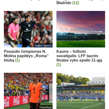
Madride
(12)
Italijos Serie A
Pasaulio čempionas N.
Kaune – futbolo
Molina papildys „Roma“
savaitgalis: LFF taurės
klubą
(1)
finalas vyks spalio 11-ąją
(1)
Transferai