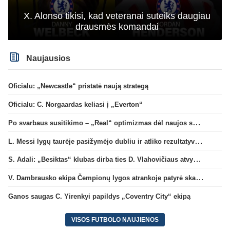
X. Alonso tikisi, kad veteranai suteiks daugiau
drausmės komandai
Naujausios
Oficialu: „Newcastle“ pristatė naują strategą
Oficialu: C. Norgaardas keliasi į „Everton“
Po svarbaus susitikimo – „Real“ optimizmas dėl naujos sutarties su Viniciumi
L. Messi lygų taurėje pasižymėjo dubliu ir atliko rezultatyvų perdavimą
S. Adali: „Besiktas“ klubas dirba ties D. Vlahovičiaus atvykimu“
V. Dambrausko ekipa Čempionų lygos atrankoje patyrė skaudžią nesėkmę
Ganos saugas C. Yirenkyi papildys „Coventry City“ ekipą
VISOS FUTBOLO NAUJIENOS