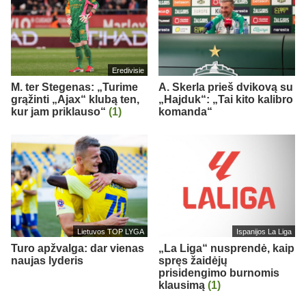
Eredivisie
M. ter Stegenas: „Turime
A. Skerla prieš dvikovą su
grąžinti „Ajax“ klubą ten,
„Hajduk“: „Tai kito kalibro
kur jam priklauso“
(1)
komanda“
Lietuvos TOP LYGA
Ispanijos La Liga
Turo apžvalga: dar vienas
„La Liga“ nusprendė, kaip
naujas lyderis
spręs žaidėjų
prisidengimo burnomis
klausimą
(1)