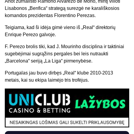
Anot žurnalisto Ramono Alvarezo de Mono, mintį vilioti
Lisabonos „Benfica“ strategą surezgė ne karališkosios
komandos prezidentas Florentino Perezas.
Teigiama, kad ši idėja gimė vieno iš „Real“ direktorių
Enrique Perezo galvoje.
F. Perezo brolis tiki, kad J. Mourinho disciplina ir taktiniai
sugebėjimai sugrąžins pergales bei leis nutraukti
„Barcelona“ seriją „La Liga“ pirmenybėse.
Portugalas jau buvo dirbęs „Real“ klube 2010-2013
metais, kai su ekipa laimėjo tris trofėjus.