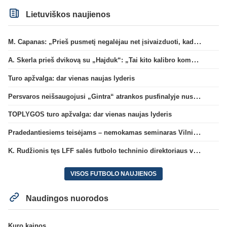
Lietuviškos naujienos
M. Capanas: „Prieš pusmetį negalėjau net įsivaizduoti, kad žaisime prieš „Hajduk“
A. Skerla prieš dvikovą su „Hajduk“: „Tai kito kalibro komanda“
Turo apžvalga: dar vienas naujas lyderis
Persvaros neišsaugojusi „Gintra“ atrankos pusfinalyje nusileido Škotijos čempionėms
TOPLYGOS turo apžvalga: dar vienas naujas lyderis
Pradedantiesiems teisėjams – nemokamas seminaras Vilniuje šį penktadienį
K. Rudžionis tęs LFF salės futbolo techninio direktoriaus veiklą
VISOS FUTBOLO NAUJIENOS
Naudingos nuorodos
Kuro kainos