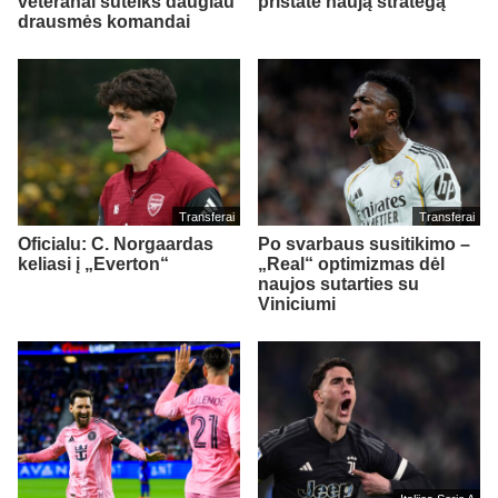
veteranai suteiks daugiau
pristatė naują strategą
drausmės komandai
Transferai
Transferai
Oficialu: C. Norgaardas
Po svarbaus susitikimo –
keliasi į „Everton“
„Real“ optimizmas dėl
naujos sutarties su
Viniciumi