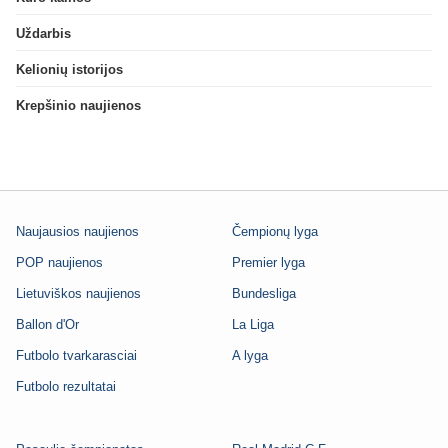
Uždarbis
Kelionių istorijos
Krepšinio naujienos
Naujausios naujienos
Čempionų lyga
POP naujienos
Premier lyga
Lietuviškos naujienos
Bundesliga
Ballon d'Or
La Liga
Futbolo tvarkarasciai
A lyga
Futbolo rezultatai