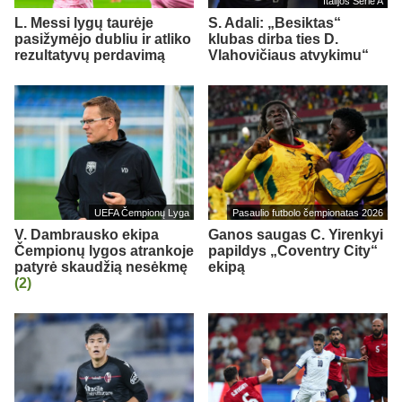
Italijos Serie A
L. Messi lygų taurėje
S. Adali: „Besiktas“
pasižymėjo dubliu ir atliko
klubas dirba ties D.
rezultatyvų perdavimą
Vlahovičiaus atvykimu“
UEFA Čempionų Lyga
Pasaulio futbolo čempionatas 2026
V. Dambrausko ekipa
Ganos saugas C. Yirenkyi
Čempionų lygos atrankoje
papildys „Coventry City“
patyrė skaudžią nesėkmę
ekipą
(2)