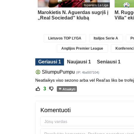
Italijos Serie A
Ispanijos La Liga
„Barcelona“
Marokietis N. Aguerdas sugrįš į
M. Rugge
o artėja link
„Real Sociedad“ klubą
Villa“ ek
S
Lietuvos TOP LYGA
Italijos Serie A
Pr
Anglijos Premier League
Konferenci
Geriausi 1
Naujausi 1
Seniausi 1
SliumpuPumpu
(IP: 4ba507104)
Neatlaikys viso sezono arba vėl Real'as liks be trofėj
3
Atsakyti
Komentuoti