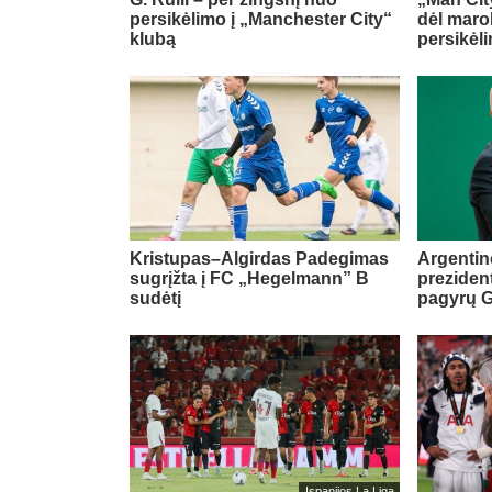
persikėlimo į „Manchester City“
dėl maro
klubą
persikėl
Kristupas–Algirdas Padegimas
Argentin
sugrįžta į FC „Hegelmann” B
preziden
sudėtį
pagyrų G
Ispanijos La Liga