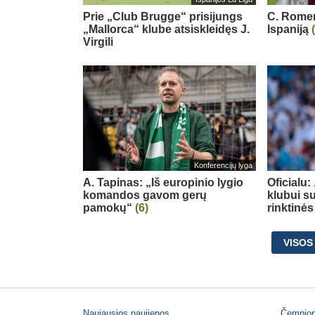
Prie „Club Brugge“ prisijungs
C. Romero
„Mallorca“ klube atsiskleidęs J.
Ispaniją
Virgili
Konferencijų lyga
A. Tapinas: „Iš europinio lygio
Oficialu
komandos gavom gerų
klubui su
pamokų“
(6)
rinktinės
VISOS
Naujausios naujienos
Čempion