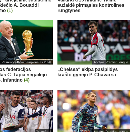
kiečio A. Bouaddi
sužaidė pirmąsias kontrolines
imo
(1)
rungtynes
Pasaulio futbolo čempionatas 2026
Anglijos Premier League
os federacijos
„Chelsea“ ekipa pasipildys
tas C. Tapia negailėjo
krašto gynėju P. Chavarria
. Infantino
(4)
Transferai
Anglijos Premier League