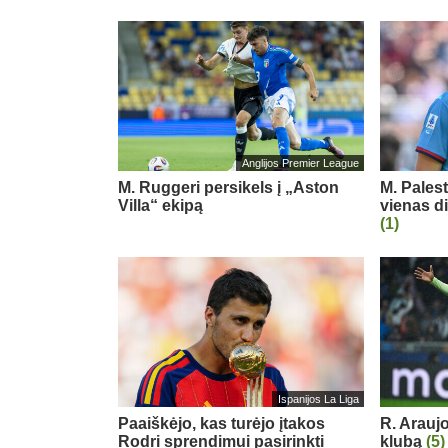
Anglijos Premier League
M. Ruggeri persikels į „Aston
M. Pales
Villa“ ekipą
vienas d
(1)
Ispanijos La Liga
Paaiškėjo, kas turėjo įtakos
R. Arauj
Rodri sprendimui pasirinkti
klubą
(5)