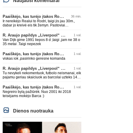
Naujausi komentarai
Paaiškėjo, kas turėjo įtakos Rodri sprendimui pasirinkti Barselonos pusę
36 min.
Ir nereikėjo Realui to Rodri, taigi jis jau 30m.,
dabar jo kreivė eis tik žemyn. Pastoviai
traumuojasi paskutiniu metu. Dabar gi vėl
darysis nugaros operaciją, tai kada grįš į aikštę?
R. Araujo papildys „Liverpool“ klubą
1 val.
Po pusės metų? Ne ne ačiū. Viskas gerai, Real
Van Dijk gime 1991 liepos 8 d ,taigi ,jam ne 38 o
turi ir geresnių opcijų, Mauras viską sustatys į
35 metai .Taigi nepezek
vietas. Jeigu jis iš tikro būtų buvęs reikalingas,
Perezas būtų ir pasiėmęs seniai. Beja ir ManCity,
Paaiškėjo, kas turėjo įtakos Rodri sprendimui pasirinkti Barselonos pusę
1 val.
ne šiaip sau paleidžia jį. Sėkmės jam Barcoje,
galės su savo korešais iš rinktinės kartu pažaisti
viskas iok ,pasirinko geresne komanda
karjeros saulėlydyje.
R. Araujo papildys „Liverpool“ klubą
1 val.
Tu nevykeli nekomentuok, futbolo neismanai, eik
pajamu geriau skaiciuok as barcolai uzteks 140
lemu🤣🤣🤣
Paaiškėjo, kas turėjo įtakos Rodri sprendimui pasirinkti Barselonos pusę
1 val.
Negreiro bylą pažiūrėk. Nuo 2001 iki 2018
teisėjams mokėjo Barca :)
Dienos nuotrauka