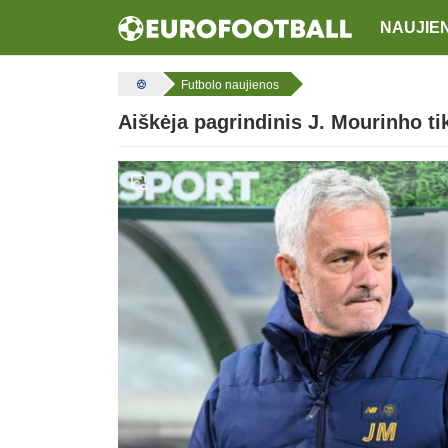
NAUJIE
Futbolo naujienos
Aiškėja pagrindinis J. Mourinho t