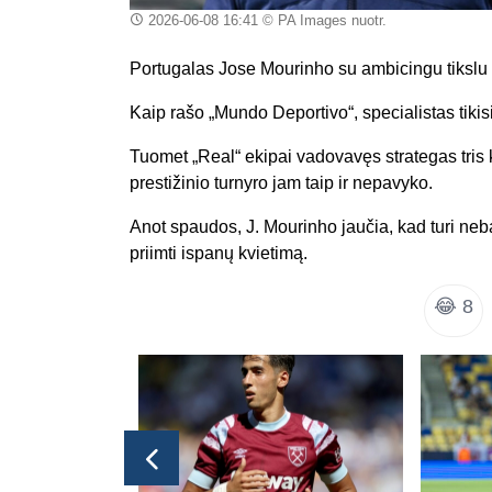
2026-06-08 16:41
© PA Images nuotr.
Portugalas Jose Mourinho su ambicingu tikslu g
Kaip rašo „Mundo Deportivo“, specialistas tikis
Tuomet „Real“ ekipai vadovavęs strategas tris 
prestižinio turnyro jam taip ir nepavyko.
Anot spaudos, J. Mourinho jaučia, kad turi neba
priimti ispanų kvietimą.
😂
8