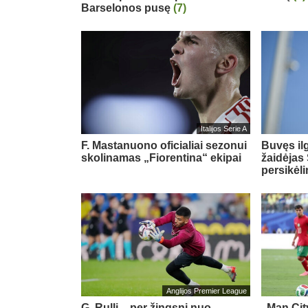
Barselonos pusę
(7)
Italijos Serie A
F. Mastanuono oficialiai sezonui
Buvęs il
skolinamas „Fiorentina“ ekipai
žaidėjas 
persikėl
Anglijos Premier League
G. Rulli – per žingsnį nuo
„Man City