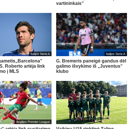
vartininkais“
Italijos Serie A
Italijos Serie A
gametis„Barcelona“
G. Bremeris paneigė gandus dėl
S. Roberto artėja link
galimo išvykimo iš „Juventus“
imo į MLS
klubo
Anglijos Premier League
“ artėja link susitarimo
Vaikinų U15 rinktinė Taline