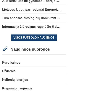
A. Skerla: „Ne tik gynėmės – norėjome atakuoti“
Lietuvos klubų pasirodymai Europoje: patirti pralaimėjimai Kroatijos atstovams
Turo anonsas: tiesioginių konkurentų dvikova Gargžduose
Informacija žiūrovams rugpjūčio 6 d. UEFA rungtynėms
VISOS FUTBOLO NAUJIENOS
Naudingos nuorodos
Kuro kainos
Uždarbis
Kelionių istorijos
Krepšinio naujienos