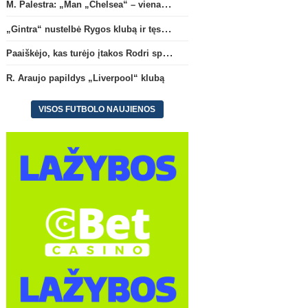
M. Palestra: „Man „Chelsea“ – vienas didžiausių klubų futbole“
„Gintra“ nustelbė Rygos klubą ir tęs kovas UEFA Europos taurės atrankoje
Paaiškėjo, kas turėjo įtakos Rodri sprendimui pasirinkti Barselonos pusę
R. Araujo papildys „Liverpool“ klubą
VISOS FUTBOLO NAUJIENOS