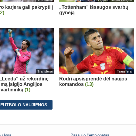
 karjera gali pakrypti į
„Tottenham“ išsaugos svarbų
(2)
gynėją
Transferai
Transferai
: „Leeds“ už rekordinę
Rodri apsisprendė dėl naujos
mą įsigijo Anglijos
komandos
(13)
 vartininką
(1)
 FUTBOLO NAUJIENOS
ų lyga
Pasaulio čempionatas