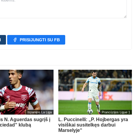
I
PRISIJUNGTI SU FB
Ispanijos La Liga
Prancūzijos Ligue 1
is N. Aguerdas sugrįš į
L. Puccinelli: „P. Hojbergas yra
ciedad“ klubą
visiškai susitelkęs darbui
Marselyje“