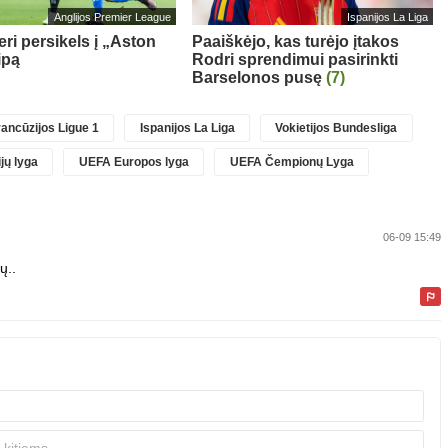
Anglijos Premier League
Ispanijos La Liga
ri persikels į „Aston
Paaiškėjo, kas turėjo įtakos
ipą
Rodri sprendimui pasirinkti
Barselonos pusę
(7)
ancūzijos Ligue 1
Ispanijos La Liga
Vokietijos Bundesliga
jų lyga
UEFA Europos lyga
UEFA Čempionų Lyga
06-09 15:49
ų..