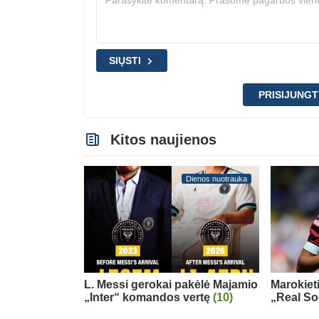
SIŲSTI
PRISIJUNGT
Kitos naujienos
Dienos nuotrauka
L. Messi gerokai pakėlė Majamio
Marokiet
„Inter“ komandos vertę
(10)
„Real So