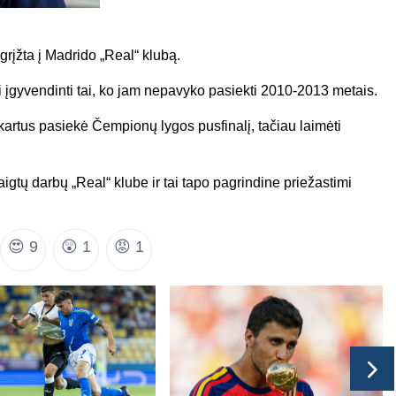
rįžta į Madrido „Real“ klubą.
i įgyvendinti tai, ko jam nepavyko pasiekti 2010-2013 metais.
kartus pasiekė Čempionų lygos pusfinalį, tačiau laimėti
igtų darbų „Real“ klube ir tai tapo pagrindine priežastimi
😍
9
😲
1
😡
1