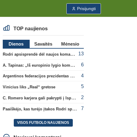
Prisijungti
TOP naujienos
Dienos
Savaitės
Mėnesio
13
Rodri apsisprendė dėl naujos komandos
6
A. Tapinas: „Iš europinio lygio komandos gavom gerų pamokų“
4
Argentinos federacijos prezidentas C. Tapia negailėjo pagyrų G. Infantino
5
Vinicius liks „Real“ gretose
2
C. Romero karjera gali pakrypti į Ispaniją
7
Paaiškėjo, kas turėjo įtakos Rodri sprendimui pasirinkti Barselonos pusę
VISOS FUTBOLO NAUJIENOS