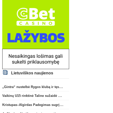
Lietuviškos naujienos
„Gintra“ nustelbė Rygos klubą ir tęs kovas UEFA Europos taurės atrankoje
Vaikinų U15 rinktinė Taline sužaidė pirmąsias kontrolines rungtynes
Kristupas–Algirdas Padegimas sugrįžta į FC „Hegelmann” B sudėtį