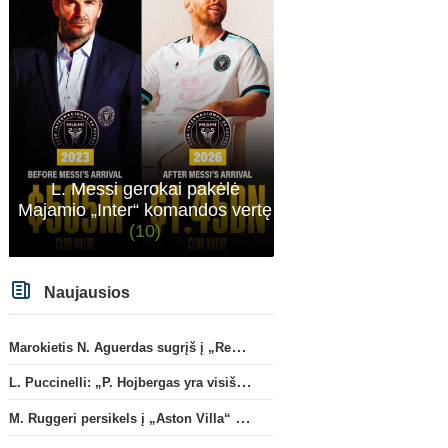
Anglijos Premier League
Anglijos Premi
R. Araujo papildys „Liverpool“
X. Alonso: „Esu patenkin
klubą
(5)
dabartiniais „Chelsea“ e
vartininkais“
L. Messi gerokai pakėlė
Majamio „Inter“ komandos vertę
(10)
Naujausios
Marokietis N. Aguerdas sugrįš į „Real Sociedad“ klubą
L. Puccinelli: „P. Hojbergas yra visiškai susitelkęs darbui Marselyje“
M. Ruggeri persikels į „Aston Villa“ ekipą