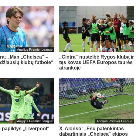
Anglijos Premier League
tra: „Man „Chelsea“ –
„Gintra“ nustelbė Rygos klubą ir
idžiausių klubų futbole“
tęs kovas UEFA Europos taurės
atrankoje
Anglijos Premier League
Anglijos Premier League
o papildys „Liverpool“
X. Alonso: „Esu patenkintas
dabartiniais „Chelsea“ ekipos