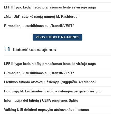
LFF II lyga: kėdainiečių pranašumas lentelės viršuje auga
„Man Utd“ suteikė naują numerį M. Rashfordui
Pirmadienį – susitikimas su „TransINVEST“
VISOS FUTBOLO NAUJIENOS
Lietuviškos naujienos
LFF II lyga: kėdainiečių pranašumas lentelės viršuje auga
Pirmadienį – susitikimas su „TransINVEST“
Lietuvos futbolo atstovai užsienyje (rugpjūčio 3-9 dienos)
Po dviejų M. Liužinaitės įvarčių – nelengva pergalė prieš „Bangą“
Informacija dėl bilietų į UEFA rungtynes Splite
Vaikinų U15 rinktinei nepavyko atsirevanšuoti estams