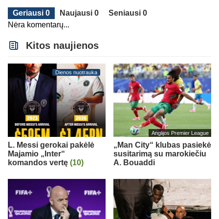
Geriausi 0
Naujausi 0
Seniausi 0
Nėra komentarų...
Kitos naujienos
Dienos nuotrauka
Anglijos Premier League
L. Messi gerokai pakėlė
„Man City“ klubas pasiekė
Majamio „Inter“
susitarimą su marokiečiu
komandos vertę
(10)
A. Bouaddi