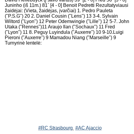
Juninho (iš 11m.) 81` [4 - 0] Benoit Pedretti Rezultatyviausi
žaidėjai: (Vieta, žaidėjas, įvarčiai) 1. Pedro Pauleta
("P.S.G") 20 2. Daniel Cousin ("Lens") 13 3-4. Sylvain
Wiltord ("Lyon") 12 Peter Odemwingie ("Lille") 12 5-7. John
Utaka ("Rennes")11 Araujo Ilan ("Sochaux") 11 Fred
("Lyon") 11 8. Peguy Luyindula ("Auxerre") 10 9-10.Luigi
Pieroni ("Auxerre") 9 Mamadou Niang ("Marseille") 9
Turnyrinė lentelė:
#RC Strasbourg
#AC Ajaccio