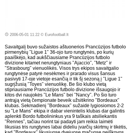
2006-05-01 11:22
© Eurofootball.lt
Savaitgalį buvo sužaistos aštuonerios Prancūzijos futbolo
pirmenybių "Ligue 1" 36-ojo turo rungtynės, po kurių
paaiškėjo, kad aukščiausiame Prancūzijos futbolo
divizione kitamet nerungtyniaus "Ajaccio", "Metz" ir
"Strasbourg" vienuolikės. Visos trys ekipos savaitgalio
rungtynėse patyrė nesėkmes ir prarado visus šansus
pasivyti 17-oje vietoje esančią ir tik šį sezoną į "Ligue 1"
sugrįžusią "Toyes" vienuolikę. Be šio klubo vietą
stipriausiame Prancūzijos futbolo divizione išsaugojo ir
kitos dvi naujokės "Le Mans" bei "Nancy". Po šio turo
antrąją vietą čempionate beveik užsitikrino "Bordeaux"
klubas. Sekmadienį "Bordeaux" sužaidė lygiosiomos 2-2
su "Le Mans" ekipa ir dabar vienintelis klubas dar galintis
aplenkti Bordo futbolininkus yra 9 taškais atsiliekantis
"Rennes", tačiau norint tai padayti jam reikia laimėti
likusias tris rungtynes labai dideliu įvarčių skirtmų ir tikėtis,
kad "Bordeaux" likusiuose dvejuose mačuose neiškovos