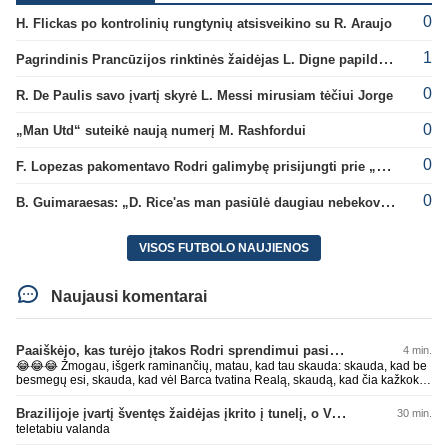
0
H. Flickas po kontrolinių rungtynių atsisveikino su R. Araujo
1
Pagrindinis Prancūzijos rinktinės žaidėjas L. Digne papildė PSG gretas
0
R. De Paulis savo įvartį skyrė L. Messi mirusiam tėčiui Jorge
0
„Man Utd“ suteikė naują numerį M. Rashfordui
0
F. Lopezas pakomentavo Rodri galimybę prisijungti prie „Barcelona“ ekipos
0
B. Guimaraesas: „D. Rice'as man pasiūlė daugiau nebekovoti tarpusavyje“
VISOS FUTBOLO NAUJIENOS
Naujausi komentarai
Paaiškėjo, kas turėjo įtakos Rodri sprendimui pasirinkti Barselonos pusę
4 min.
😂😂😂 Žmogau, išgerk raminančių, matau, kad tau skauda: skauda, kad be
besmegų esi, skauda, kad vėl Barca tvatina Realą, skaudą, kad čia kažkoks
įsišokęs BarcaFanas5577 be smegenų išvadino ir negali atsikirsti, nes AI
nepatare ką daryti, pyksti, nes pačio galva tuščia ir toliau mynkai įžeidinėjimų
Brazilijoje įvartį šventęs žaidėjas įkrito į tunelį, o VAR įvartį atšaukė
30 min.
kortą. Ech, žmogau, žmogau... geriau tu būtųm patylėjelęs. P.S. Taip žinau
teletabiu valanda
kaip veikia AI, todėl ir sugebu jį sudurninti, ne kartą jau tai pavyko. O tu kaip