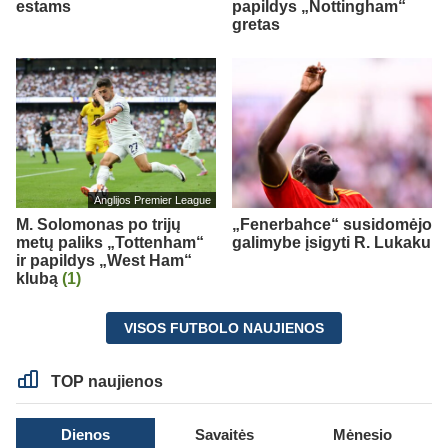
estams
papildys „Nottingham“
gretas
Anglijos Premier League
M. Solomonas po trijų
„Fenerbahce“ susidomėjo
metų paliks „Tottenham“
galimybe įsigyti R. Lukaku
ir papildys „West Ham“
klubą
(1)
VISOS FUTBOLO NAUJIENOS
TOP naujienos
Dienos
Savaitės
Mėnesio