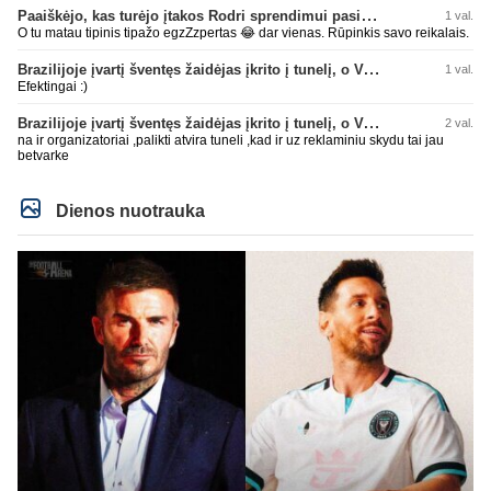
ta minėta pone imei ir priėmiai, kaip už gryną. Aš pripažinau gandus? Aš
Paaiškėjo, kas turėjo įtakos Rodri sprendimui pasirinkti Barselonos pusę
1 val.
parašiau faktą. Ant kiek tu be smegenų, wow, žiauriai man gėda už tave.
Sėkmės, bičiuli, matau, kad toliau bus tik drgradavimas pačio, užtenka ir taip
O tu matau tipinis tipažo egzZzpertas 😂 dar vienas. Rūpinkis savo reikalais.
jau visi mato ant kiek tas avinas esi, apie kurį taip prirašei, toj mėlynoj/žalioj
koks blemba skyrtumas.... besmegenų esantis avinas ir bus tik avinas... daug
Brazilijoje įvartį šventęs žaidėjas įkrito į tunelį, o VAR įvartį atšaukė
1 val.
čia apie save balvone prirašei. Gėda man už tave. Toks iš retesnių bukumo
Efektingai :)
esi čia.
Brazilijoje įvartį šventęs žaidėjas įkrito į tunelį, o VAR įvartį atšaukė
2 val.
na ir organizatoriai ,palikti atvira tuneli ,kad ir uz reklaminiu skydu tai jau
betvarke
Dienos nuotrauka