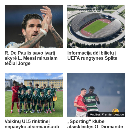
R. De Paulis savo įvartį
Informacija dėl bilietų į
skyrė L. Messi mirusiam
UEFA rungtynes Splite
tėčiui Jorge
Anglijos Premier League
Vaikinų U15 rinktinei
„Sporting“ klube
nepavyko atsirevanšuoti
atsiskleidęs O. Diomande