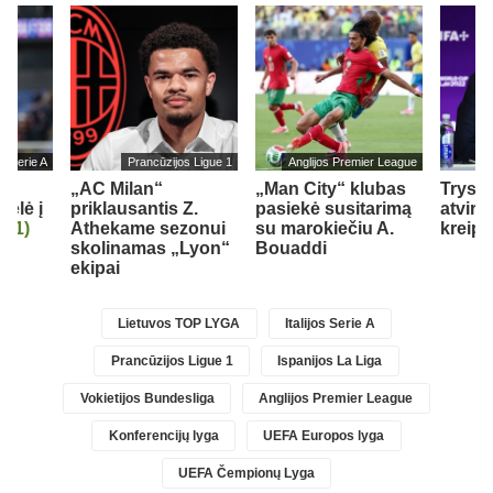
jos Serie A
Prancūzijos Ligue 1
Anglijos Premier League
„AC Milan“
„Man City“ klubas
Trys k
kėlė į
priklausantis Z.
pasiekė susitarimą
atviru
ą
(1)
Athekame sezonui
su marokiečiu A.
kreipė
skolinamas „Lyon“
Bouaddi
ekipai
Lietuvos TOP LYGA
Italijos Serie A
Prancūzijos Ligue 1
Ispanijos La Liga
Vokietijos Bundesliga
Anglijos Premier League
Konferencijų lyga
UEFA Europos lyga
UEFA Čempionų Lyga