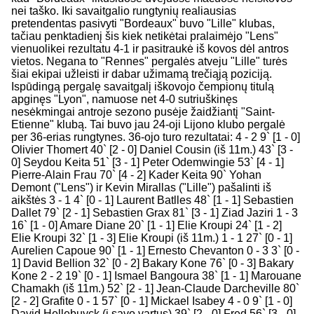
nei taško. Iki savaitgalio rungtynių realiausias
pretendentas pasivyti "Bordeaux" buvo "Lille" klubas,
tačiau penktadienį šis kiek netikėtai pralaimėjo "Lens"
vienuolikei rezultatu 4-1 ir pasitraukė iš kovos dėl antros
vietos. Negana to "Rennes" pergalės atveju "Lille" turės
šiai ekipai užleisti ir dabar užimamą trečiąją poziciją.
Ispūdingą pergalę savaitgalį iškovojo čempionų titulą
apginęs "Lyon", namuose net 4-0 sutriuškinęs
nesėkmingai antroje sezono pusėje žaidžiantį "Saint-
Etienne" klubą. Tai buvo jau 24-oji Lijono klubo pergalė
per 36-erias rungtynes. 36-ojo turo rezultatai: 4 - 2 9` [1 - 0]
Olivier Thomert 40` [2 - 0] Daniel Cousin (iš 11m.) 43` [3 -
0] Seydou Keita 51` [3 - 1] Peter Odemwingie 53` [4 - 1]
Pierre-Alain Frau 70` [4 - 2] Kader Keita 90` Yohan
Demont ("Lens") ir Kevin Mirallas ("Lille") pašalinti iš
aikštės 3 - 1 4` [0 - 1] Laurent Batlles 48` [1 - 1] Sebastien
Dallet 79` [2 - 1] Sebastien Grax 81` [3 - 1] Ziad Jaziri 1 - 3
16` [1 - 0] Amare Diane 20` [1 - 1] Elie Kroupi 24` [1 - 2]
Elie Kroupi 32` [1 - 3] Elie Kroupi (iš 11m.) 1 - 1 27` [0 - 1]
Aurelien Capoue 90` [1 - 1] Ernesto Chevanton 0 - 3 3` [0 -
1] David Bellion 32` [0 - 2] Bakary Kone 76` [0 - 3] Bakary
Kone 2 - 2 19` [0 - 1] Ismael Bangoura 38` [1 - 1] Marouane
Chamakh (iš 11m.) 52` [2 - 1] Jean-Claude Darcheville 80`
[2 - 2] Grafite 0 - 1 57` [0 - 1] Mickael Isabey 4 - 0 9` [1 - 0]
David Hellebuyck (į savo vartus) 39` [2 - 0] Fred 56` [3 - 0]