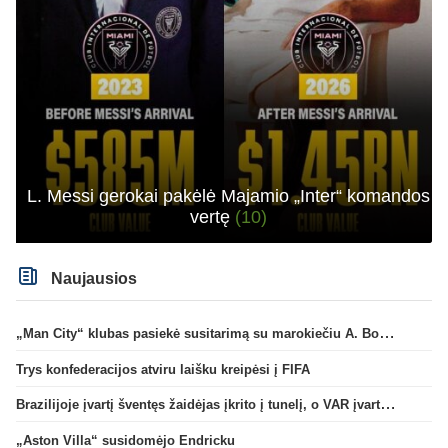
L. Messi gerokai pakėlė Majamio „Inter“ komandos
vertę
(10)
Naujausios
„Man City“ klubas pasiekė susitarimą su marokiečiu A. Bouaddi
Trys konfederacijos atviru laišku kreipėsi į FIFA
Brazilijoje įvartį šventęs žaidėjas įkrito į tunelį, o VAR įvartį atšaukė
„Aston Villa“ susidomėjo Endricku