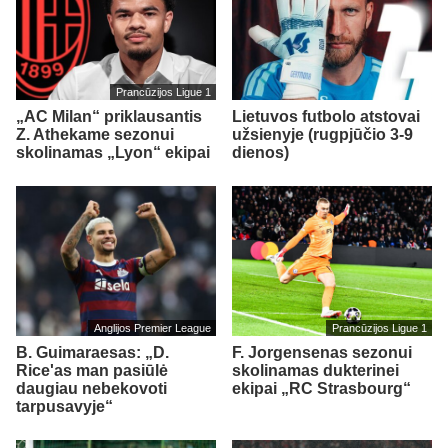
Prancūzijos Ligue 1
„AC Milan“ priklausantis
Lietuvos futbolo atstovai
Z. Athekame sezonui
užsienyje (rugpjūčio 3-9
skolinamas „Lyon“ ekipai
dienos)
Anglijos Premier League
Prancūzijos Ligue 1
B. Guimaraesas: „D.
F. Jorgensenas sezonui
Rice'as man pasiūlė
skolinamas dukterinei
daugiau nebekovoti
ekipai „RC Strasbourg“
tarpusavyje“