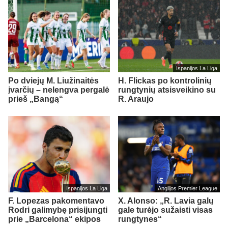
Ispanijos La Liga
Po dviejų M. Liužinaitės
H. Flickas po kontrolinių
įvarčių – nelengva pergalė
rungtynių atsisveikino su
prieš „Bangą“
R. Araujo
Ispanijos La Liga
Anglijos Premier League
F. Lopezas pakomentavo
X. Alonso: „R. Lavia galų
Rodri galimybę prisijungti
gale turėjo sužaisti visas
prie „Barcelona“ ekipos
rungtynes“