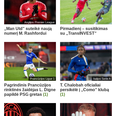
Anglijos Premier League
„Man Utd“ suteikė naują
Pirmadienį – susitikimas
numerį M. Rashfordui
su „TransINVEST“
Prancūzijos Ligue 1
Italijos Serie A
Pagrindinis Prancūzijos
T. Chalobah oficialiai
rinktinės žaidėjas L. Digne
persikėlė į „Como“ klubą
papildė PSG gretas
(1)
(1)