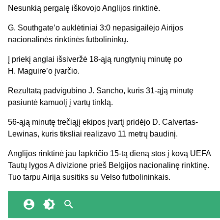
Nesunkią pergalę iškovojo Anglijos rinktinė.
G. Southgate’o
auklėtiniai
3
:0 nepasigailėjo Airijos
nacionalinės rinktinės futbolininkų.
Į priekį anglai išsiveržė 18-ąją rungtynių minutę po
H. Maguire’o įvarčio.
Rezultatą padvigubino J.
Sancho
, kuris 31-ąją minutę
pasiuntė kamuolį į vartų tinklą.
56-ąją minutę trečiąjį ekipos įvartį pridėjo D.
Calvertas-
Lewinas
, kuris tiksliai realizavo 11 metrų baudinį.
Anglijos rinktinė jau lapkričio 15
-tą dieną
stos į kovą UEFA
Tautų lygos A divizione prieš Belgijos nacionalinę rinktinę.
Tuo tarpu Airija
susitiks su Velso futbolininkais.