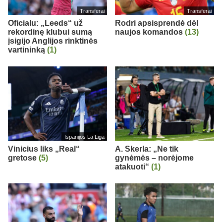
Transferai
Transferai
Oficialu: „Leeds“ už
Rodri apsisprendė dėl
rekordinę klubui sumą
naujos komandos
(13)
įsigijo Anglijos rinktinės
vartininką
(1)
Ispanijos La Liga
Vinicius liks „Real“
A. Skerla: „Ne tik
gretose
(5)
gynėmės – norėjome
atakuoti“
(1)