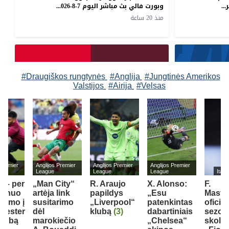
#Draugiškos rungtynės
#Anglija
#Jungtinės Amerikos
Valstijos
#Airija
#Velsas
 Premier
Anglijos Premier
Anglijos Premier
Anglijos Premier
League
League
League
Itali
i – per
„Man City“
R. Araujo
X. Alonso:
F.
nį nuo
artėja link
papildys
„Esu
Masta
ėlimo į
susitarimo
„Liverpool“
patenkintas
oficial
hester
dėl
klubą
(3)
dabartiniais
sezon
klubą
marokiečio
„Chelsea“
skoli