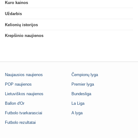
Kuro kainos
Uždarbis
Kelionių istorijos
Krepšinio naujienos
Naujausios naujienos
Čempionų lyga
POP naujienos
Premier lyga
Lietuviškos naujienos
Bundesliga
Ballon d'Or
La Liga
Futbolo tvarkarasciai
A lyga
Futbolo rezultatai