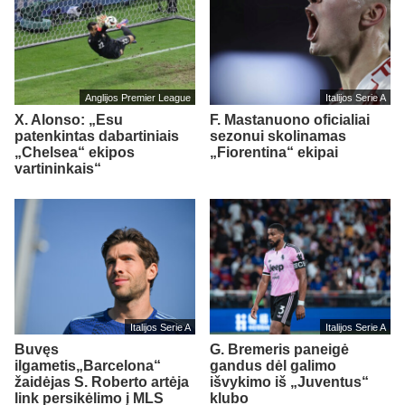
Anglijos Premier League
Italijos Serie A
X. Alonso: „Esu
F. Mastanuono oficialiai
patenkintas dabartiniais
sezonui skolinamas
„Chelsea“ ekipos
„Fiorentina“ ekipai
vartininkais“
Italijos Serie A
Italijos Serie A
Buvęs
G. Bremeris paneigė
ilgametis„Barcelona“
gandus dėl galimo
žaidėjas S. Roberto artėja
išvykimo iš „Juventus“
link persikėlimo į MLS
klubo