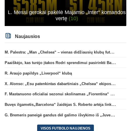
L. Messi gerokai pakėlė Majamio „Inter“ komandos
vertę
(10)
Naujausios
M. Palestra: „Man „Chelsea“ – vienas didžiausių klubų futbole“
Paaiškėjo, kas turėjo įtakos Rodri sprendimui pasirinkti Barselonos pusę
R. Araujo papildys „Liverpool“ klubą
X. Alonso: „Esu patenkintas dabartiniais „Chelsea“ ekipos vartininkais“
F. Mastanuono oficialiai sezonui skolinamas „Fiorentina“ ekipai
Buvęs ilgametis„Barcelona“ žaidėjas S. Roberto artėja link persikėlimo į MLS
G. Bremeris paneigė gandus dėl galimo išvykimo iš „Juventus“ klubo
VISOS FUTBOLO NAUJIENOS