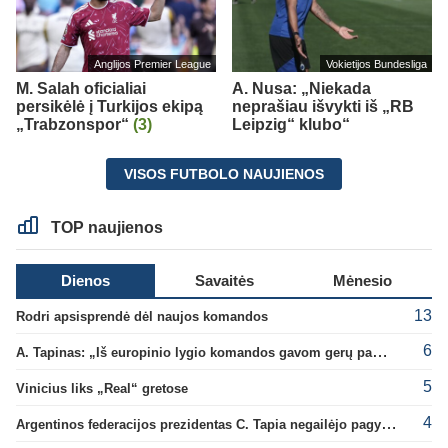
Anglijos Premier League
Vokietijos Bundesliga
M. Salah oficialiai
A. Nusa: „Niekada
persikėlė į Turkijos ekipą
neprašiau išvykti iš „RB
„Trabzonspor“
(3)
Leipzig“ klubo“
VISOS FUTBOLO NAUJIENOS
TOP naujienos
Dienos
Savaitės
Mėnesio
13
Rodri apsisprendė dėl naujos komandos
6
A. Tapinas: „Iš europinio lygio komandos gavom gerų pamokų“
5
Vinicius liks „Real“ gretose
4
Argentinos federacijos prezidentas C. Tapia negailėjo pagyrų G. Infantino