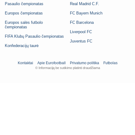
Pasaulio čempionatas
Real Madrid C.F.
Europos čempionatas
FC Bayern Munich
Europos salės futbolo
FC Barcelona
čempionatas
Liverpool FC
FIFA Klubų Pasaulio čempionatas
Juventus FC
Konfederacijų taurė
Kontaktai
Apie Eurofootball
Privatumo politika
Futbolas
© Informaciją be sutikimo platinti draudžiama