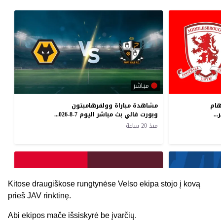
Kitose draugiškose rungtynėse Velso ekipa stojo į kovą
prieš JAV rinktinę.
Abi ekipos mače išsiskyrė be įvarčių.