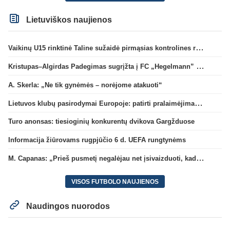
Lietuviškos naujienos
Vaikinų U15 rinktinė Taline sužaidė pirmąsias kontrolines rungtynes
Kristupas–Algirdas Padegimas sugrįžta į FC „Hegelmann” B sudėtį
A. Skerla: „Ne tik gynėmės – norėjome atakuoti“
Lietuvos klubų pasirodymai Europoje: patirti pralaimėjimai Kroatijos atstovams
Turo anonsas: tiesioginių konkurentų dvikova Gargžduose
Informacija žiūrovams rugpjūčio 6 d. UEFA rungtynėms
M. Capanas: „Prieš pusmetį negalėjau net įsivaizduoti, kad žaisime prieš „Hajduk“
VISOS FUTBOLO NAUJIENOS
Naudingos nuorodos