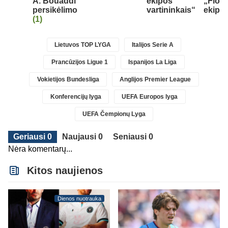
A. Bouaddi
ekipos
„Fiore
persikėlimo
vartininkais“
ekipai
(1)
Lietuvos TOP LYGA
Italijos Serie A
Prancūzijos Ligue 1
Ispanijos La Liga
Vokietijos Bundesliga
Anglijos Premier League
Konferencijų lyga
UEFA Europos lyga
UEFA Čempionų Lyga
Geriausi 0
Naujausi 0
Seniausi 0
Nėra komentarų...
Kitos naujienos
Dienos nuotrauka