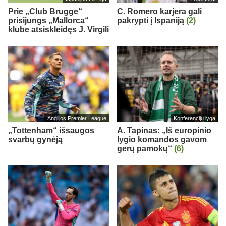
Prie „Club Brugge“
C. Romero karjera gali
prisijungs „Mallorca“
pakrypti į Ispaniją
(2)
klube atsiskleidęs J. Virgili
Anglijos Premier League
Konferencijų lyga
„Tottenham“ išsaugos
A. Tapinas: „Iš europinio
svarbų gynėją
lygio komandos gavom
gerų pamokų“
(6)