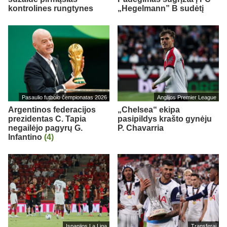
kontrolines rungtynes
„Hegelmann” B sudėtį
Pasaulio futbolo čempionatas 2026
Anglijos Premier League
Argentinos federacijos
„Chelsea“ ekipa
prezidentas C. Tapia
pasipildys krašto gynėju
negailėjo pagyrų G.
P. Chavarria
Infantino
(4)
Ispanijos La Liga
Transferai