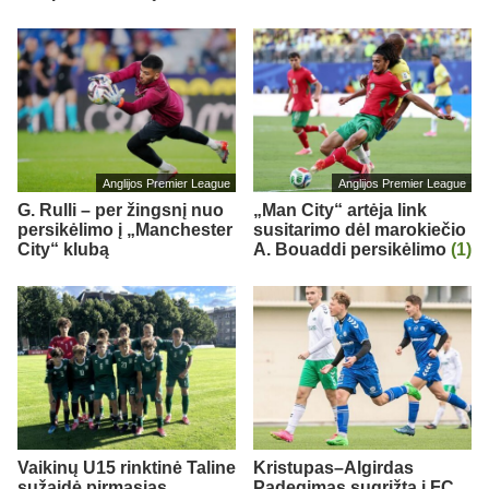
Anglijos Premier League
Anglijos Premier League
G. Rulli – per žingsnį nuo
„Man City“ artėja link
persikėlimo į „Manchester
susitarimo dėl marokiečio
City“ klubą
A. Bouaddi persikėlimo
(1)
Vaikinų U15 rinktinė Taline
Kristupas–Algirdas
sužaidė pirmąsias
Padegimas sugrįžta į FC