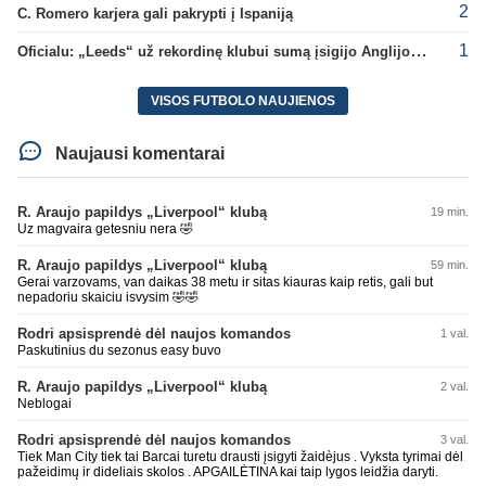
2
C. Romero karjera gali pakrypti į Ispaniją
1
Oficialu: „Leeds“ už rekordinę klubui sumą įsigijo Anglijos rinktinės vartininką
VISOS FUTBOLO NAUJIENOS
Naujausi komentarai
R. Araujo papildys „Liverpool“ klubą
19 min.
Uz magvaira getesniu nera 🤣
R. Araujo papildys „Liverpool“ klubą
59 min.
Gerai varzovams, van daikas 38 metu ir sitas kiauras kaip retis, gali but
nepadoriu skaiciu isvysim 🤣🤣
Rodri apsisprendė dėl naujos komandos
1 val.
Paskutinius du sezonus easy buvo
R. Araujo papildys „Liverpool“ klubą
2 val.
Neblogai
Rodri apsisprendė dėl naujos komandos
3 val.
Tiek Man City tiek tai Barcai turetu drausti įsigyti žaidèjus . Vyksta tyrimai dėl
pažeidimų ir dideliais skolos . APGAILĖTINA kai taip lygos leidžia daryti.