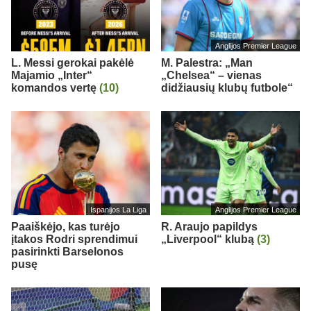
Anglijos Premier League
L. Messi gerokai pakėlė
M. Palestra: „Man
Majamio „Inter“
„Chelsea“ – vienas
komandos vertę
(10)
didžiausių klubų futbole“
Ispanijos La Liga
Anglijos Premier League
Paaiškėjo, kas turėjo
R. Araujo papildys
įtakos Rodri sprendimui
„Liverpool“ klubą
(3)
pasirinkti Barselonos
pusę