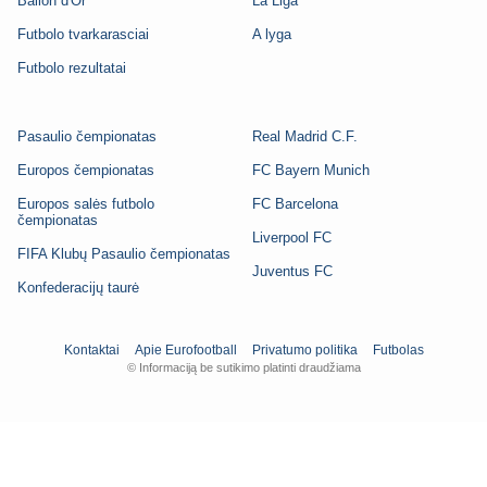
Ballon d'Or
La Liga
Futbolo tvarkarasciai
A lyga
Futbolo rezultatai
Pasaulio čempionatas
Real Madrid C.F.
Europos čempionatas
FC Bayern Munich
Europos salės futbolo
FC Barcelona
čempionatas
Liverpool FC
FIFA Klubų Pasaulio čempionatas
Juventus FC
Konfederacijų taurė
Kontaktai
Apie Eurofootball
Privatumo politika
Futbolas
© Informaciją be sutikimo platinti draudžiama