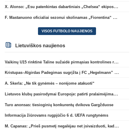
X. Alonso: „Esu patenkintas dabartiniais „Chelsea“ ekipos vartininkais“
F. Mastanuono oficialiai sezonui skolinamas „Fiorentina“ ekipai
VISOS FUTBOLO NAUJIENOS
Lietuviškos naujienos
Vaikinų U15 rinktinė Taline sužaidė pirmąsias kontrolines rungtynes
Kristupas–Algirdas Padegimas sugrįžta į FC „Hegelmann” B sudėtį
A. Skerla: „Ne tik gynėmės – norėjome atakuoti“
Lietuvos klubų pasirodymai Europoje: patirti pralaimėjimai Kroatijos atstovams
Turo anonsas: tiesioginių konkurentų dvikova Gargžduose
Informacija žiūrovams rugpjūčio 6 d. UEFA rungtynėms
M. Capanas: „Prieš pusmetį negalėjau net įsivaizduoti, kad žaisime prieš „Hajduk“