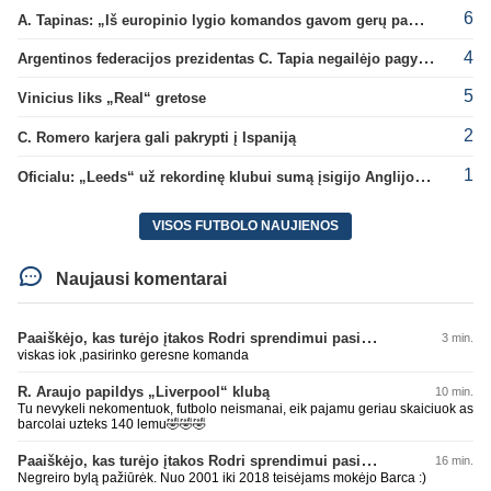
6
A. Tapinas: „Iš europinio lygio komandos gavom gerų pamokų“
4
Argentinos federacijos prezidentas C. Tapia negailėjo pagyrų G. Infantino
5
Vinicius liks „Real“ gretose
2
C. Romero karjera gali pakrypti į Ispaniją
1
Oficialu: „Leeds“ už rekordinę klubui sumą įsigijo Anglijos rinktinės vartininką
VISOS FUTBOLO NAUJIENOS
Naujausi komentarai
Paaiškėjo, kas turėjo įtakos Rodri sprendimui pasirinkti Barselonos pusę
3 min.
viskas iok ,pasirinko geresne komanda
R. Araujo papildys „Liverpool“ klubą
10 min.
Tu nevykeli nekomentuok, futbolo neismanai, eik pajamu geriau skaiciuok as
barcolai uzteks 140 lemu🤣🤣🤣
Paaiškėjo, kas turėjo įtakos Rodri sprendimui pasirinkti Barselonos pusę
16 min.
Negreiro bylą pažiūrėk. Nuo 2001 iki 2018 teisėjams mokėjo Barca :)