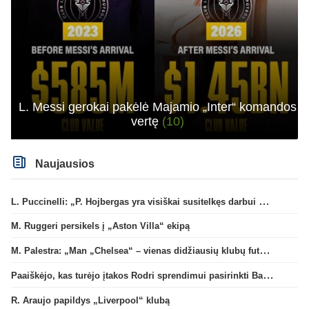
L. Messi gerokai pakėlė Majamio „Inter“ komandos
vertę
(10)
Naujausios
L. Puccinelli: „P. Hojbergas yra visiškai susitelkęs darbui Marselyje“
M. Ruggeri persikels į „Aston Villa“ ekipą
M. Palestra: „Man „Chelsea“ – vienas didžiausių klubų futbole“
Paaiškėjo, kas turėjo įtakos Rodri sprendimui pasirinkti Barselonos pusę
R. Araujo papildys „Liverpool“ klubą