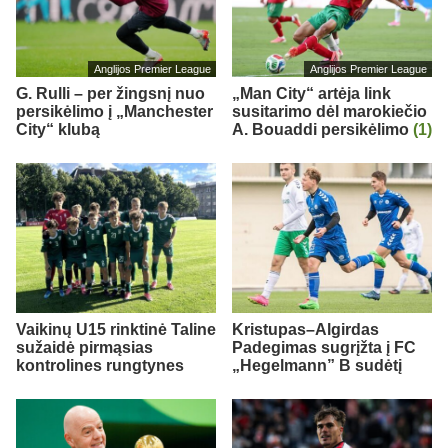
Anglijos Premier League
Anglijos Premier League
G. Rulli – per žingsnį nuo
„Man City“ artėja link
persikėlimo į „Manchester
susitarimo dėl marokiečio
City“ klubą
A. Bouaddi persikėlimo
(1)
Vaikinų U15 rinktinė Taline
Kristupas–Algirdas
sužaidė pirmąsias
Padegimas sugrįžta į FC
kontrolines rungtynes
„Hegelmann” B sudėtį