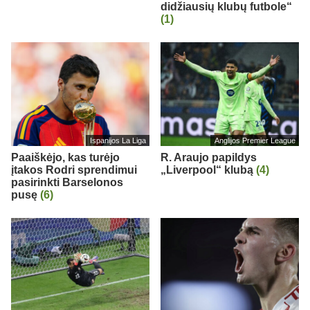
didžiausių klubų futbole“
(1)
Ispanijos La Liga
Anglijos Premier League
Paaiškėjo, kas turėjo
R. Araujo papildys
įtakos Rodri sprendimui
„Liverpool“ klubą
(4)
pasirinkti Barselonos
pusę
(6)