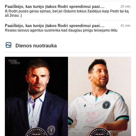
Paaiškėjo, kas turėjo įtakos Rodri sprendimui pasirinkti Barselonos pusę
25 min.
Iš Rodri pusės geras ejimas, bet jei išstums tokius žaidėjus kaip Pedri tai ką
aš žinau :)
Paaiškėjo, kas turėjo įtakos Rodri sprendimui pasirinkti Barselonos pusę
41 min.
Realas laisvus agentus susirenka kad daugiau pinigu teisejams liktu
Dienos nuotrauka