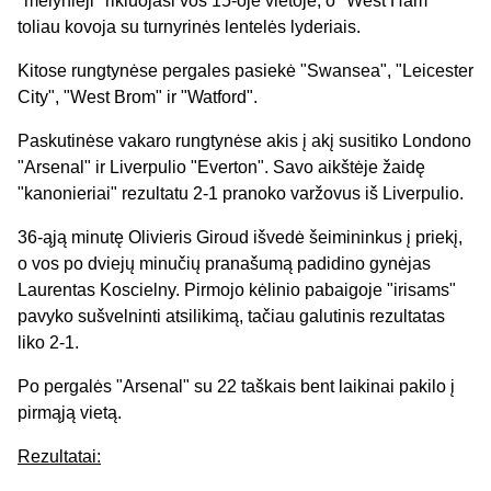
"mėlynieji" rikiuojasi vos 15-oje vietoje, o "West Ham"
toliau kovoja su turnyrinės lentelės lyderiais.
Kitose rungtynėse pergales pasiekė "Swansea", "Leicester
City", "West Brom" ir "Watford".
Paskutinėse vakaro rungtynėse akis į akį susitiko Londono
"Arsenal" ir Liverpulio "Everton". Savo aikštėje žaidę
"kanonieriai" rezultatu 2-1 pranoko varžovus iš Liverpulio.
36-ąją minutę Olivieris Giroud išvedė šeimininkus į priekį,
o vos po dviejų minučių pranašumą padidino gynėjas
Laurentas Koscielny. Pirmojo kėlinio pabaigoje "irisams"
pavyko sušvelninti atsilikimą, tačiau galutinis rezultatas
liko 2-1.
Po pergalės "Arsenal" su 22 taškais bent laikinai pakilo į
pirmąją vietą.
Rezultatai: