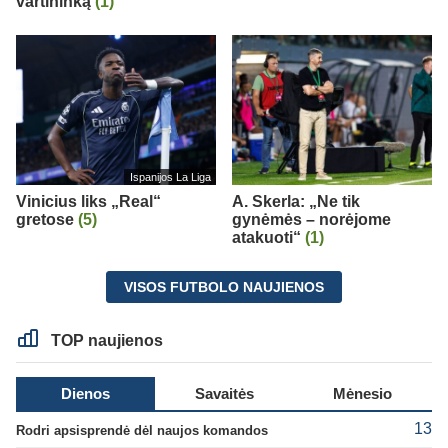
vartininką
(1)
Ispanijos La Liga
Vinicius liks „Real“
A. Skerla: „Ne tik
gretose
(5)
gynėmės – norėjome
atakuoti“
(1)
VISOS FUTBOLO NAUJIENOS
TOP naujienos
Dienos
Savaitės
Mėnesio
13
Rodri apsisprendė dėl naujos komandos