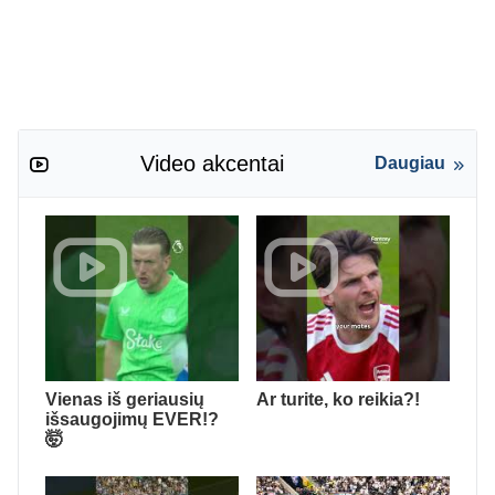
Video akcentai
Daugiau
Vienas iš geriausių
Ar turite, ko reikia?!
išsaugojimų EVER!?
🤯