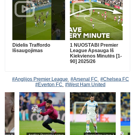
Didelis Traffordo
1 NUOSTABI Premier
Išsaugojimas
League Apsauga Iš
Kiekvienos Minutės [1-
90] 2025/26
#Anglijos Premier League
#Arsenal FC
#Chelsea FC
#Everton FC
#West Ham United
jos Serie A
Anglijos Premier League
Prancūzijos Ligue 1
Ang