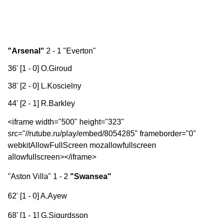
"Arsenal"
2 - 1 "Everton"
36' [1 - 0] O.Giroud
38' [2 - 0] L.Koscielny
44' [2 - 1] R.Barkley
<iframe width="500" height="323"
src="//rutube.ru/play/embed/8054285" frameborder="0"
webkitAllowFullScreen mozallowfullscreen
allowfullscreen></iframe>
"Aston Villa" 1 - 2
"Swansea"
62' [1 - 0] A.Ayew
68' [1 - 1] G.Sigurdsson