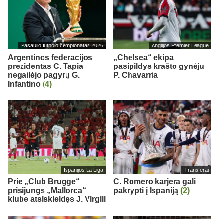
Pasaulio futbolo čempionatas 2026
Anglijos Premier League
Argentinos federacijos
„Chelsea“ ekipa
prezidentas C. Tapia
pasipildys krašto gynėju
negailėjo pagyrų G.
P. Chavarria
Infantino
(4)
Ispanijos La Liga
Transferai
Prie „Club Brugge“
C. Romero karjera gali
prisijungs „Mallorca“
pakrypti į Ispaniją
(2)
klube atsiskleidęs J. Virgili