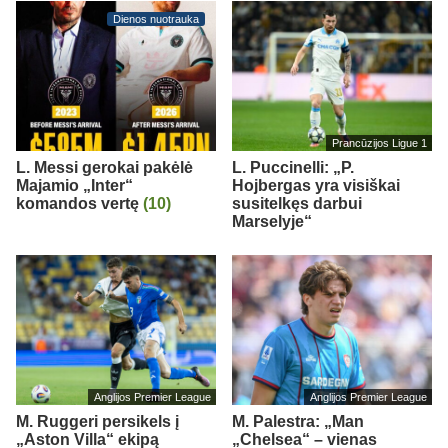
Dienos nuotrauka
Prancūzijos Ligue 1
L. Messi gerokai pakėlė
L. Puccinelli: „P.
Majamio „Inter“
Hojbergas yra visiškai
komandos vertę
(10)
susitelkęs darbui
Marselyje“
Anglijos Premier League
Anglijos Premier League
M. Ruggeri persikels į
M. Palestra: „Man
„Aston Villa“ ekipą
„Chelsea“ – vienas