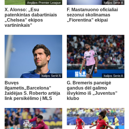
Anglijos Premier League
Italijos Serie A
X. Alonso: „Esu
F. Mastanuono oficialiai
patenkintas dabartiniais
sezonui skolinamas
„Chelsea“ ekipos
„Fiorentina“ ekipai
vartininkais“
Italijos Serie A
Italijos Serie A
Buvęs
G. Bremeris paneigė
ilgametis„Barcelona“
gandus dėl galimo
žaidėjas S. Roberto artėja
išvykimo iš „Juventus“
link persikėlimo į MLS
klubo