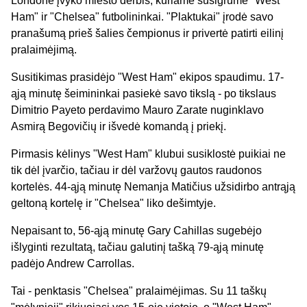
Londone įvyko miesto derbis, kuriame susigrūmė "West
Ham" ir "Chelsea" futbolininkai. "Plaktukai" įrodė savo
pranašumą prieš šalies čempionus ir privertė patirti eilinį
pralaimėjimą.
Susitikimas prasidėjo "West Ham" ekipos spaudimu. 17-
ąją minutę šeimininkai pasiekė savo tikslą - po tikslaus
Dimitrio Payeto perdavimo Mauro Zarate nuginklavo
Asmirą Begovičių ir išvedė komandą į priekį.
Pirmasis kėlinys "West Ham" klubui susiklostė puikiai ne
tik dėl įvarčio, tačiau ir dėl varžovų gautos raudonos
kortelės. 44-ąją minutę Nemanja Matičius užsidirbo antrąją
geltoną kortelę ir "Chelsea" liko dešimtyje.
Nepaisant to, 56-ąją minutę Gary Cahillas sugebėjo
išlyginti rezultatą, tačiau galutinį tašką 79-ąją minutę
padėjo Andrew Carrollas.
Tai - penktasis "Chelsea" pralaimėjimas. Su 11 taškų