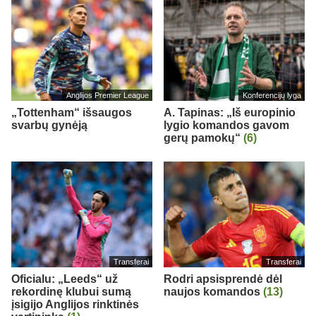
Anglijos Premier League
Konferencijų lyga
„Tottenham“ išsaugos
A. Tapinas: „Iš europinio
svarbų gynėją
lygio komandos gavom
gerų pamokų“
(6)
Transferai
Transferai
Oficialu: „Leeds“ už
Rodri apsisprendė dėl
rekordinę klubui sumą
naujos komandos
(13)
įsigijo Anglijos rinktinės