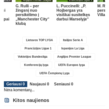
o
G. Rulli – per
L. Puccinelli: „P.
M. Ru
onui
žingsnį nuo
Hojbergas yra
persik
persikėlimo į
visiškai susitelkęs
Villa“
ekipai
„Manchester City“
darbui Marselyje“
klubą
Lietuvos TOP LYGA
Italijos Serie A
Prancūzijos Ligue 1
Ispanijos La Liga
Vokietijos Bundesliga
Anglijos Premier League
Konferencijų lyga
UEFA Europos lyga
UEFA Čempionų Lyga
Geriausi 0
Naujausi 0
Seniausi 0
Nėra komentarų...
Kitos naujienos