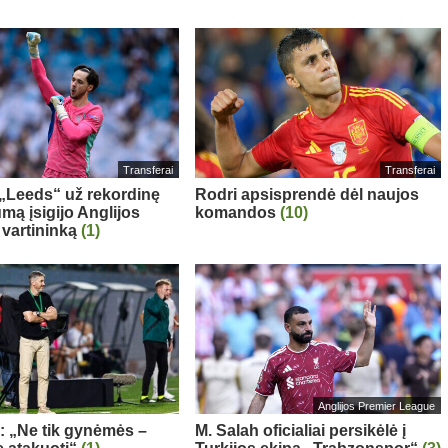
Transferai
Transferai
: „Leeds“ už rekordinę
Rodri apsisprendė dėl naujos
mą įsigijo Anglijos
komandos
(10)
 vartininką
(1)
Anglijos Premier League
a: „Ne tik gynėmės –
M. Salah oficialiai persikėlė į