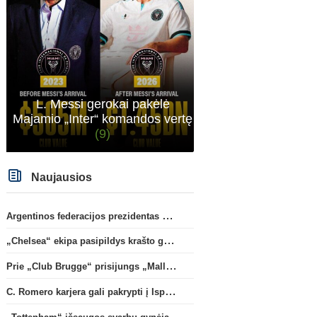
L. Messi gerokai pakėlė
Majamio „Inter“ komandos vertę
(9)
Naujausios
Argentinos federacijos prezidentas C. Tapia negailėjo pagyrų G. Infantino
„Chelsea“ ekipa pasipildys krašto gynėju P. Chavarria
Prie „Club Brugge“ prisijungs „Mallorca“ klube atsiskleidęs J. Virgili
C. Romero karjera gali pakrypti į Ispaniją