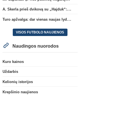
A. Skerla prieš dvikovą su „Hajduk“: „Tai kito kalibro komanda“
Turo apžvalga: dar vienas naujas lyderis
VISOS FUTBOLO NAUJIENOS
Naudingos nuorodos
Kuro kainos
Uždarbis
Kelionių istorijos
Krepšinio naujienos