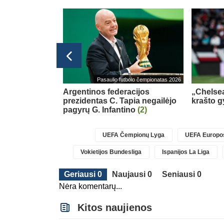
Pasaulio futbolo čempionatas 2026
k gynėmės –
Argentinos federacijos
„Chelsea
ti“
(1)
prezidentas C. Tapia negailėjo
krašto g
pagyrų G. Infantino
(2)
UEFA Čempionų Lyga
UEFA Europos
Vokietijos Bundesliga
Ispanijos La Liga
Geriausi 0
Naujausi 0
Seniausi 0
Nėra komentarų...
Kitos naujienos