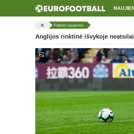
NAUJIE
Futbolo naujienos
Anglijos rinktinė išvykoje neatsila