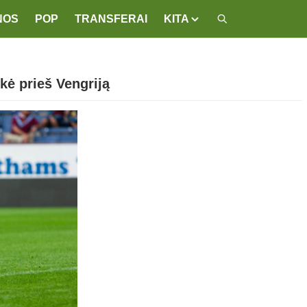
NOS
POP
TRANSFERAI
KITA
ikė prieš Vengriją