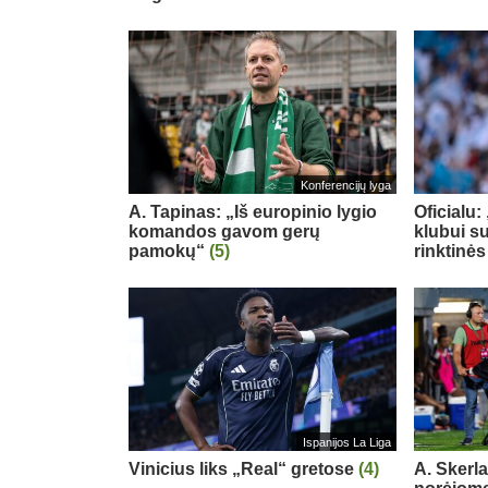
Konferencijų lyga
A. Tapinas: „Iš europinio lygio
Oficialu
komandos gavom gerų
klubui su
pamokų“
(5)
rinktinės
Ispanijos La Liga
Vinicius liks „Real“ gretose
(4)
A. Skerl