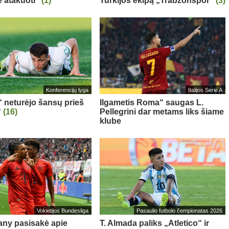
 atakuoti“
(1)
Turkijos ekipą „Trabzonspor“
(3)
Konferencijų lyga
Italijos Serie A
“ neturėjo šansų prieš
Ilgametis Roma“ saugas L.
“
(16)
Pellegrini dar metams liks šiame
klube
Vokietijos Bundesliga
Pasaulio futbolo čempionatas 2026
ny pasisakė apie
T. Almada paliks „Atletico“ ir