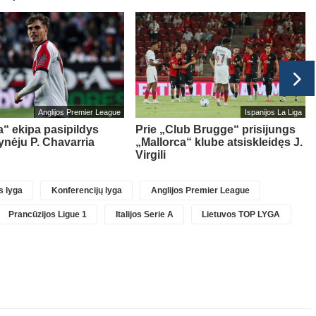
Anglijos Premier League
Ispanijos La Liga
“ ekipa pasipildys
Prie „Club Brugge“ prisijungs
ynėju P. Chavarria
„Mallorca“ klube atsiskleidęs J.
Virgili
 lyga
Konferencijų lyga
Anglijos Premier League
Prancūzijos Ligue 1
Italijos Serie A
Lietuvos TOP LYGA