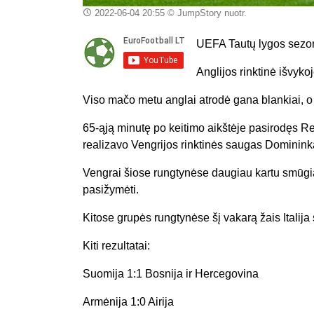
2022-06-04 20:55
© JumpStory nuotr.
UEFA Tautų lygos sezo
Anglijos rinktinė išvyko
Viso mačo metu anglai atrodė gana blankiai, o 
65-ąją minutę po keitimo aikštėje pasirodęs Re
realizavo Vengrijos rinktinės saugas Dominin
Vengrai šiose rungtynėse daugiau kartu smūgiav
pasižymėti.
Kitose grupės rungtynėse šį vakarą žais Italija 
Kiti rezultatai:
Suomija 1:1 Bosnija ir Hercegovina
Armėnija 1:0 Airija