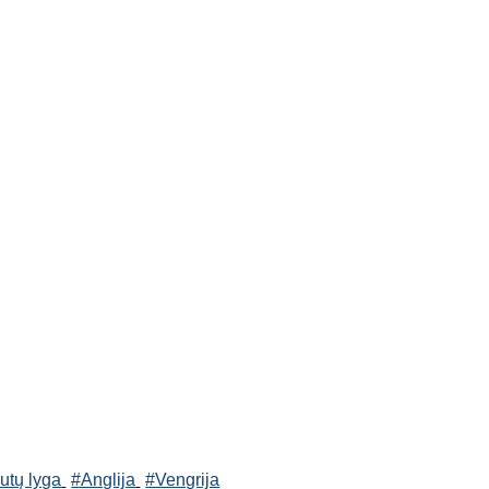
utų lyga
#Anglija
#Vengrija