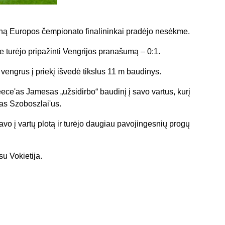
ną Europos čempionato finalininkai pradėjo nesėkme.
je turėjo pripažinti Vengrijos pranašumą – 0:1.
vengrus į priekį išvedė tikslus 11 m baudinys.
ece'as Jamesas „užsidirbo“ baudinį į savo vartus, kurį
kas Szoboszlai'us.
o į vartų plotą ir turėjo daugiau pavojingesnių progų
su Vokietija.