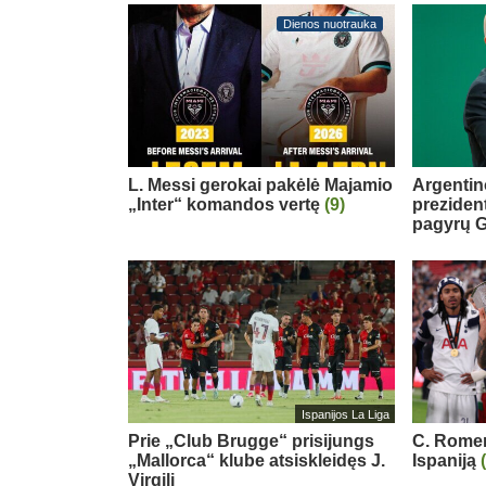
Dienos nuotrauka
L. Messi gerokai pakėlė Majamio
Argentin
„Inter“ komandos vertę
(9)
preziden
pagyrų G
Ispanijos La Liga
Prie „Club Brugge“ prisijungs
C. Romero
„Mallorca“ klube atsiskleidęs J.
Ispaniją
Virgili