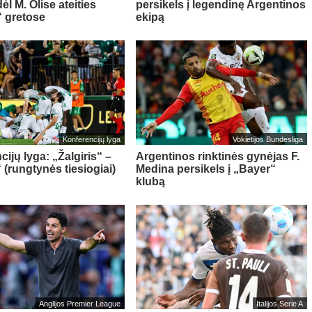
l M. Olise ateities
persikels į legendinę Argentinos
 gretose
ekipą
Konferencijų lyga
Vokietijos Bundesliga
ijų lyga: „Žalgiris“ –
Argentinos rinktinės gynėjas F.
 (rungtynės tiesiogiai)
Medina persikels į „Bayer“
klubą
Anglijos Premier League
Italijos Serie A