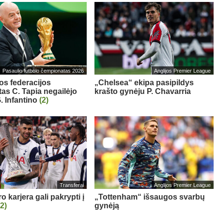
Pasaulio futbolo čempionatas 2026
Anglijos Premier League
os federacijos
„Chelsea“ ekipa pasipildys
tas C. Tapia negailėjo
krašto gynėju P. Chavarria
. Infantino
(2)
Transferai
Anglijos Premier League
 karjera gali pakrypti į
„Tottenham“ išsaugos svarbų
(2)
gynėją