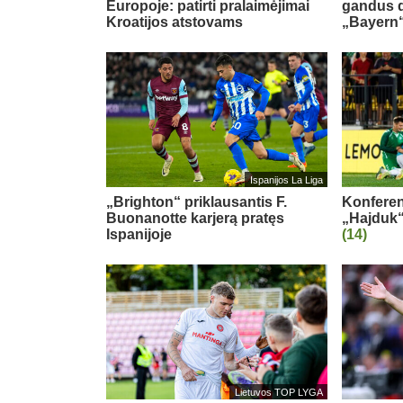
Europoje: patirti pralaimėjimai
gandus dė
Kroatijos atstovams
„Bayern“
Ispanijos La Liga
„Brighton“ priklausantis F.
Konferenc
Buonanotte karjerą pratęs
„Hajduk“
Ispanijoje
(14)
Lietuvos TOP LYGA