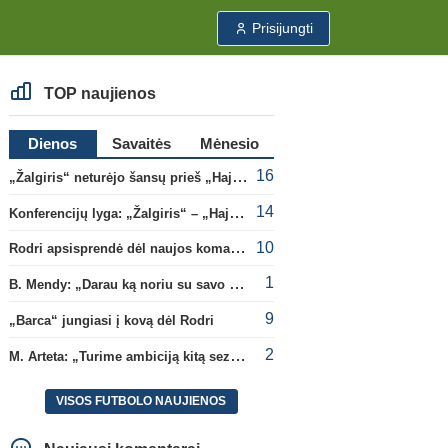
Prisijungti
TOP naujienos
Dienos
Savaitės
Mėnesio
16
„Žalgiris“ neturėjo šansų prieš „Hajduk“
14
Konferencijų lyga: „Žalgiris“ – „Hajduk“ (rungtynės tiesiogiai)
10
Rodri apsisprendė dėl naujos komandos
1
B. Mendy: „Darau ką noriu su savo pasaulio čempionato titulu“
9
„Barca“ jungiasi į kovą dėl Rodri
2
M. Arteta: „Turime ambiciją kitą sezoną kovoti dėl visų titulų“
VISOS FUTBOLO NAUJIENOS