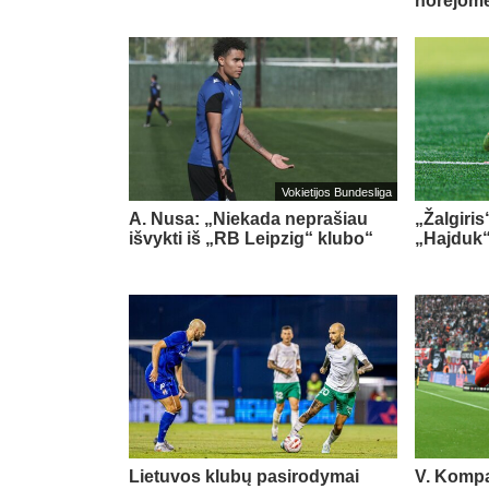
norėjome
Vokietijos Bundesliga
A. Nusa: „Niekada neprašiau
„Žalgiris
išvykti iš „RB Leipzig“ klubo“
„Hajduk
Lietuvos klubų pasirodymai
V. Kompa