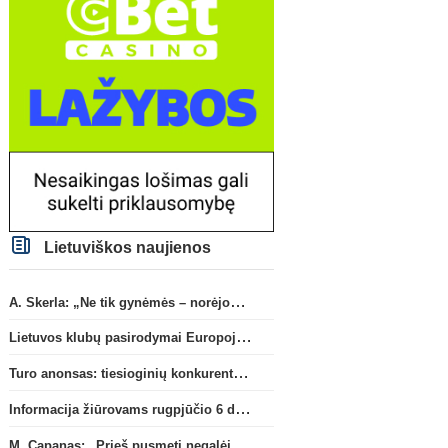
Lietuviškos naujienos
A. Skerla: „Ne tik gynėmės – norėjome atakuoti“
Lietuvos klubų pasirodymai Europoje: patirti pralaimėjimai Kroatijos atstovams
Turo anonsas: tiesioginių konkurentų dvikova Gargžduose
Informacija žiūrovams rugpjūčio 6 d. UEFA rungtynėms
M. Capanas: „Prieš pusmetį negalėjau net įsivaizduoti, kad žaisime prieš „Hajduk“