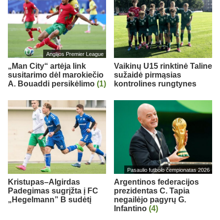
Anglijos Premier League
„Man City“ artėja link
Vaikinų U15 rinktinė Taline
susitarimo dėl marokiečio
sužaidė pirmąsias
A. Bouaddi persikėlimo
(1)
kontrolines rungtynes
Pasaulio futbolo čempionatas 2026
Kristupas–Algirdas
Argentinos federacijos
Padegimas sugrįžta į FC
prezidentas C. Tapia
„Hegelmann” B sudėtį
negailėjo pagyrų G.
Infantino
(4)