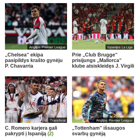
Anglijos Premier League
Ispanijos La Liga
„Chelsea“ ekipa
Prie „Club Brugge“
pasipildys krašto gynėju
prisijungs „Mallorca“
P. Chavarria
klube atsiskleidęs J. Virgili
Transferai
Anglijos Premier League
C. Romero karjera gali
„Tottenham“ išsaugos
pakrypti į Ispaniją
(2)
svarbų gynėją