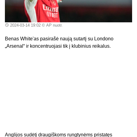
2024-03-14 19:02
© AP nuotr.
Benas White'as pasirašė naują sutartį su Londono
„Arsenal“ ir koncentruojasi tik į klubinius reikalus.
Anglijos sudėtį draugiškoms rungtynėms pristatęs