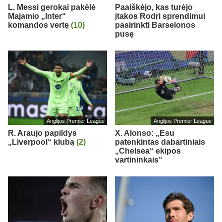
L. Messi gerokai pakėlė
Paaiškėjo, kas turėjo
Majamio „Inter“
įtakos Rodri sprendimui
komandos vertę
(10)
pasirinkti Barselonos
pusę
Anglijos Premier League
Anglijos Premier League
R. Araujo papildys
X. Alonso: „Esu
„Liverpool“ klubą
(2)
patenkintas dabartiniais
„Chelsea“ ekipos
vartininkais“