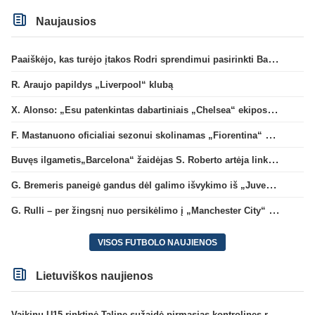
Naujausios
Paaiškėjo, kas turėjo įtakos Rodri sprendimui pasirinkti Barselonos pusę
R. Araujo papildys „Liverpool“ klubą
X. Alonso: „Esu patenkintas dabartiniais „Chelsea“ ekipos vartininkais“
F. Mastanuono oficialiai sezonui skolinamas „Fiorentina“ ekipai
Buvęs ilgametis„Barcelona“ žaidėjas S. Roberto artėja link persikėlimo į MLS
G. Bremeris paneigė gandus dėl galimo išvykimo iš „Juventus“ klubo
G. Rulli – per žingsnį nuo persikėlimo į „Manchester City“ klubą
VISOS FUTBOLO NAUJIENOS
Lietuviškos naujienos
Vaikinų U15 rinktinė Taline sužaidė pirmąsias kontrolines rungtynes