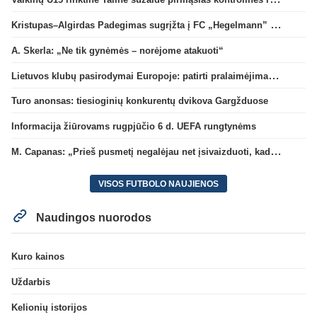
Kristupas–Algirdas Padegimas sugrįžta į FC „Hegelmann” B sudėtį
A. Skerla: „Ne tik gynėmės – norėjome atakuoti“
Lietuvos klubų pasirodymai Europoje: patirti pralaimėjimai Kroatijos atstovams
Turo anonsas: tiesioginių konkurentų dvikova Gargžduose
Informacija žiūrovams rugpjūčio 6 d. UEFA rungtynėms
M. Capanas: „Prieš pusmetį negalėjau net įsivaizduoti, kad žaisime prieš „Hajduk“
VISOS FUTBOLO NAUJIENOS
Naudingos nuorodos
Kuro kainos
Uždarbis
Kelionių istorijos