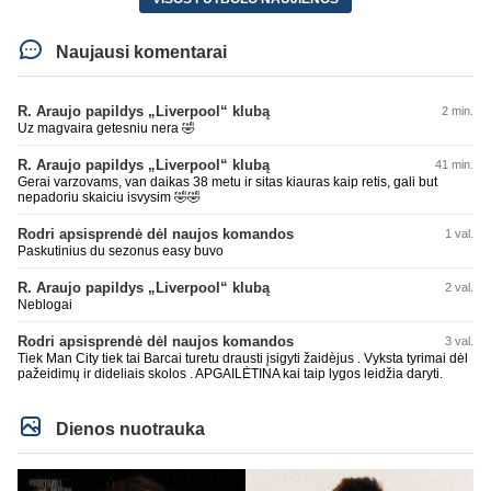
Naujausi komentarai
R. Araujo papildys „Liverpool“ klubą
2 min.
Uz magvaira getesniu nera 🤣
R. Araujo papildys „Liverpool“ klubą
41 min.
Gerai varzovams, van daikas 38 metu ir sitas kiauras kaip retis, gali but
nepadoriu skaiciu isvysim 🤣🤣
Rodri apsisprendė dėl naujos komandos
1 val.
Paskutinius du sezonus easy buvo
R. Araujo papildys „Liverpool“ klubą
2 val.
Neblogai
Rodri apsisprendė dėl naujos komandos
3 val.
Tiek Man City tiek tai Barcai turetu drausti įsigyti žaidèjus . Vyksta tyrimai dėl
pažeidimų ir dideliais skolos . APGAILĖTINA kai taip lygos leidžia daryti.
Dienos nuotrauka