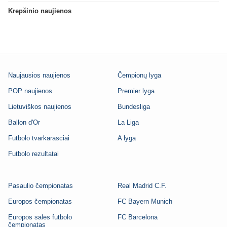
Krepšinio naujienos
Naujausios naujienos
Čempionų lyga
POP naujienos
Premier lyga
Lietuviškos naujienos
Bundesliga
Ballon d'Or
La Liga
Futbolo tvarkarasciai
A lyga
Futbolo rezultatai
Pasaulio čempionatas
Real Madrid C.F.
Europos čempionatas
FC Bayern Munich
Europos salės futbolo
FC Barcelona
čempionatas