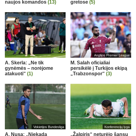
naujos komandos
(13)
gretose
(5)
Anglijos Premier League
A. Skerla: „Ne tik
M. Salah oficialiai
gynėmės – norėjome
persikėlė į Turkijos ekipą
atakuoti“
(1)
„Trabzonspor“
(3)
Vokietijos Bundesliga
Konferencijų lyga
A. Nusa: „Niekada
„Žalgiris“ neturėjo šansų