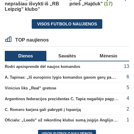
neprašiau išvykti iš „RB
prieš „Hajduk“
(17)
Leipzig“ klubo“
VISOS FUTBOLO NAUJIENOS
TOP naujienos
Dienos
Savaitės
Mėnesio
13
Rodri apsisprendė dėl naujos komandos
6
A. Tapinas: „Iš europinio lygio komandos gavom gerų pamokų“
5
Vinicius liks „Real“ gretose
4
Argentinos federacijos prezidentas C. Tapia negailėjo pagyrų G. Infantino
2
C. Romero karjera gali pakrypti į Ispaniją
1
Oficialu: „Leeds“ už rekordinę klubui sumą įsigijo Anglijos rinktinės vartininką
VISOS FUTBOLO NAUJIENOS