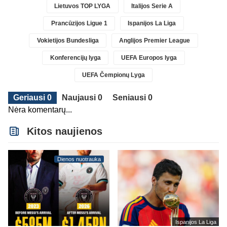
Lietuvos TOP LYGA
Italijos Serie A
Prancūzijos Ligue 1
Ispanijos La Liga
Vokietijos Bundesliga
Anglijos Premier League
Konferencijų lyga
UEFA Europos lyga
UEFA Čempionų Lyga
Geriausi 0
Naujausi 0
Seniausi 0
Nėra komentarų...
Kitos naujienos
Dienos nuotrauka
Ispanijos La Liga