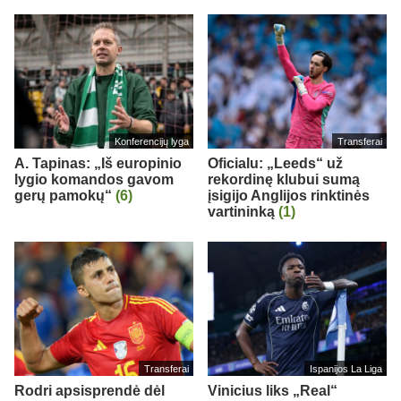
Konferencijų lyga
Transferai
A. Tapinas: „Iš europinio
Oficialu: „Leeds“ už
lygio komandos gavom
rekordinę klubui sumą
gerų pamokų“
(6)
įsigijo Anglijos rinktinės
vartininką
(1)
Transferai
Ispanijos La Liga
Rodri apsisprendė dėl
Vinicius liks „Real“