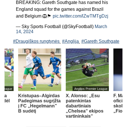
BREAKING: Gareth Southgate has named his
England squad for the games against Brazil
and Belgium 🦁🏴󠁧󠁢󠁥󠁮󠁧󠁿
pic.twitter.com/lZwTMTgDzj
— Sky Sports Football (@SkyFootball)
March
14, 2024
#Draugiškos rungtynės
#Anglija
#Gareth Southgate
er League
Anglijos Premier League
tėja
Kristupas–Algirdas
X. Alonso: „Esu
F. Ma
o dėl
Padegimas sugrįžta
patenkintas
oficia
į FC „Hegelmann”
dabartiniais
skoli
B sudėtį
„Chelsea“ ekipos
„Fiore
1)
vartininkais“