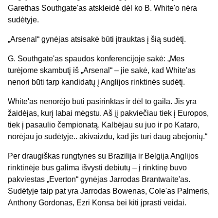
Garethas Southgate'as atskleidė dėl ko B. White'o nėra
sudėtyje.
„Arsenal“ gynėjas atsisakė būti įtrauktas į šią sudėtį.
G. Southgate'as spaudos konferencijoje sakė: „Mes
turėjome skambutį iš „Arsenal“ – jie sakė, kad White'as
nenori būti tarp kandidatų į Anglijos rinktinės sudėtį.
White'as nenorėjo būti pasirinktas ir dėl to gaila. Jis yra
žaidėjas, kurį labai mėgstu. Aš jį pakviečiau tiek į Europos,
tiek į pasaulio čempionatą. Kalbėjau su juo ir po Kataro,
norėjau jo sudėtyje.. akivaizdu, kad jis turi daug abejonių.“
Per draugiškas rungtynes su Brazilija ir Belgija Anglijos
rinktinėje bus galima išvysti debiutų – į rinktinę buvo
pakviestas „Everton“ gynėjas Jarrodas Brantwaite'as.
Sudėtyje taip pat yra Jarrodas Bowenas, Cole'as Palmeris,
Anthony Gordonas, Ezri Konsa bei kiti įprasti veidai.