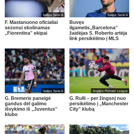
Italijos Serie A
Italijos Serie A
F. Mastanuono oficialiai
Buvęs
sezonui skolinamas
ilgametis„Barcelona“
„Fiorentina“ ekipai
žaidėjas S. Roberto artėja
link persikėlimo į MLS
Italijos Serie A
Anglijos Premier League
G. Bremeris paneigė
G. Rulli – per žingsnį nuo
gandus dėl galimo
persikėlimo į „Manchester
išvykimo iš „Juventus“
City“ klubą
klubo